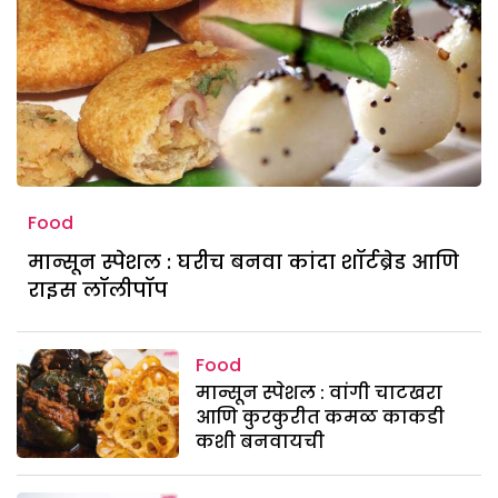
Food
मान्सून स्पेशल : घरीच बनवा कांदा शॉर्टब्रेड आणि
राइस लॉलीपॉप
Food
मान्सून स्पेशल : वांगी चाटखरा
आणि कुरकुरीत कमळ काकडी
कशी बनवायची