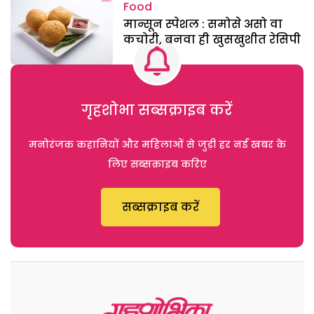
Food
मान्सून स्पेशल : समोसे असो वा
कचोरी, बनवा ही खुसखुशीत रेसिपी
गृहशोभा सब्सक्राइब करें
मनोरंजक कहानियों और महिलाओं से जुड़ी हर नई खबर के
लिए सब्सक्राइब करिए
सब्सक्राइब करें