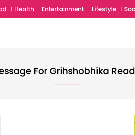
SU
od
Health
Entertainment
Lifestyle
Soc
essage For Grihshobhika Read