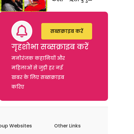
सब्सक्राइब करें
गृहशोभा सब्सक्राइब करें
मनोरंजक कहानियों और
महिलाओं से जुड़ी हर नई
खबर के लिए सब्सक्राइब
करिए
oup Websites
Other Links