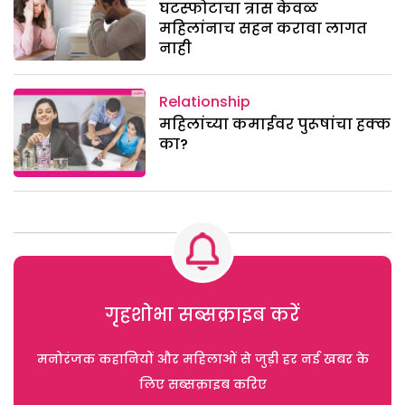
घटस्फोटाचा त्रास केवळ
महिलांनाच सहन करावा लागत
नाही
Relationship
महिलांच्या कमाईवर पुरूषांचा हक्क
का?
गृहशोभा सब्सक्राइब करें
मनोरंजक कहानियों और महिलाओं से जुड़ी हर नई खबर के
लिए सब्सक्राइब करिए