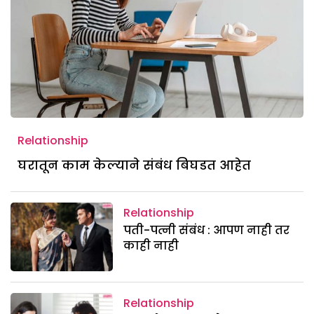
Relationship
घरातून काम केल्याने संबंध बिघडत आहेत
Relationship
पती-पत्नी संबंध : आपण नाही तर
काही नाही
Relationship