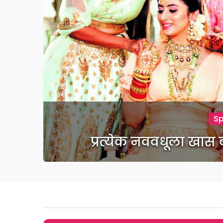
S
प्रत्येक नववधूला खास