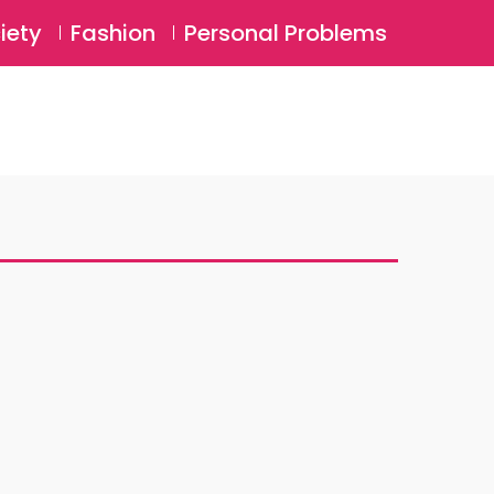
⚲
BSCRIBE
Login
iety
Fashion
Personal Problems
⚲