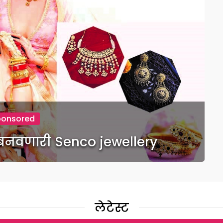
ponsored
 बनवणारी Senco jewellery
लेटेस्ट