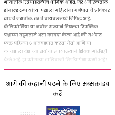
भागांतील स्त्रियांइतकीच धार्मिक आहेत. जर अमेरिकेतील
डोनाल्ड ट्रम्प यांच्या पक्षाला महिलांना गर्भपाताचे अधिकार
द्यायचे नसतील, तर ते बायबलमध्ये निषिद्ध आहे.
कॅलिफोर्निया या नवीन राज्याने तिथल्या रिपब्लिक
पक्षाच्या बहुमताने असा कायदा केला आहे की गर्भपात
फक्त पहिल्या 6 आठवड्यांत करता येतो आणि या
कायद्याला देशाच्या सर्वोच्च न्यायालयाने शिक्कामोर्तबही
केले आहे. हा कोणत्या तालिबानी निर्णयापेक्षा कमी आहे?
आगे की कहानी पढ़ने के लिए सब्सक्राइब
करें