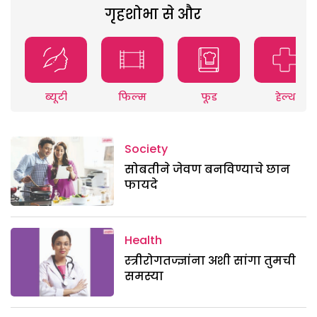
गृहशोभा से और
ब्यूटी
फिल्म
फूड
हेल्थ
Society
सोबतीने जेवण बनविण्याचे छान
फायदे
Health
स्त्रीरोगतज्ज्ञांना अशी सांगा तुमची
समस्या