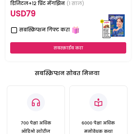
डिजिटल+१२ प्रिंट मॅगझिन
(1 साल)
USD79
सबस्क्रिप्शन गिफ्ट करा
सबस्क्राईब करा
सबस्क्रिप्शन सोबत मिळवा
७०० पेक्षा अधिक
६००० पेक्षा अधिक
ऑडिओ स्टोरीज
मनोवेधक कथा