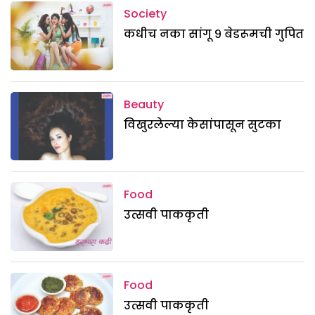
Society
कधीच नका सांगू ९ बेडरूमची गुपित
Beauty
विखुरलेल्या केसांपासून सुटका
Food
उत्सवी पाककृती
Food
उत्सवी पाककृती