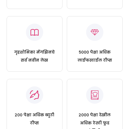
गृहशोभिका मॅगझिनचे
५००० पेक्षा अधिक
सर्व नवीन लेख
लाईफस्टाईल टीप्स
२०० पेक्षा अधिक ब्युटी
२००० पेक्षा देखील
टीप्स
अधिक टेस्टी फूड