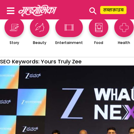
⚲
सब्सक्राइब
Story
Beauty
Entertainment
Food
Health
SEO Keywords:
Yours Truly Zee