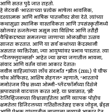
आणि सतत पुढे जात राहतो.
हे नेटवर्क ‘भारता’च्या प्रत्येक भाषेला भावनिक,
दृश्यात्मक आणि भाषिक पातळीवर सेवा देते. त्यांच्या
कथासुद्धा स्थानिक वास्तविकता आणि उपसंस्कृतींमध्ये
खोलवर रुजलेल्या असून त्या विशिष्ट आणि तरीही
वैश्विकदृष्ट्या समजल्या जाणाऱ्या ओळखींचा उत्सव
साजरा करतात. आणि या सर्व कथांच्या केंद्रस्थानी
असतात व्यक्तिरेखा, ज्या आयुष्यांवर प्रभाव पाडतात. त्या
*दिलफ्लुएन्सर्स* आहेत ज्या खऱ्या जगातील भावना,
संवाद आणि वर्तन यांना आकार देतात!
नवीन वाहिन्यांच्या लाँच संदर्भात *झील (ZEEL) चे चीफ
ग्रोथ ऑफिसर, आशिष सेहगल* म्हणाले, “भारताचे
मनोरंजन विश्व सध्या ओम्नी-प्लॅटफॉर्मच्या दिशेने
झपाट्याने वाटचाल करत आहे. या प्रवासात, ‘झी’
टेलिव्हिजनच्या विश्वासार्हतेला आणि व्यापक पोहोच
क्षमतेला डिजिटलच्या गतिशीलतेसह एकत्र जोडून, ब्रँड्स
आणि प्रेक्षक यांच्यातील नात्याला नव्याने आकार देत