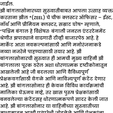
जाईल.
झी बांगलासोनारच्या सुरुवातीबाबत आपला उत्साह व्यक्त
करताना झील *(ZEEL) चे चीफ क्लस्टर ऑफिसर – ईस्ट,
नॉर्थ आणि प्रीमियम क्लस्टर, सम्राट घोष* म्हणाले,
“पश्चिम बंगाल हे विशेषतः बंगाली जनरल एंटरटेनमेंट
श्रेणीत झपाट्याने वाढणारी टीव्ही बाजारपेठ आहे. हे
मार्केट आता नवकल्पनांसाठी आणि मनोरंजनाकडे
नव्या नजरेने पाहण्यासाठी तयार आहे. झी
बांगलासोनारची सुरुवात ही आमची मुख्य वाहिनी झी
बांगलाला पूरक ठरेल अशा धोरणात्मक दृष्टीकोनातून
आखलेली आहे जी बदलत्या आणि वैविध्यपूर्ण
प्रेक्षकवर्गासाठी वेगळे आणि नाविन्यपूर्ण कंटेंट देणार
आहे. झी बांगलासोनार ही केवळ विविध कार्यक्रमांची
मालिका घेऊनच नव्हे, तर खास पुरुष प्रेक्षकांसाठी
बनवलेल्या कंटेंटसह धोरणात्मकपणे सादर केली जात
आहे. झी बांगलासोनार या वाहिनीच्या सुरुवातीच्या
माध्यमातून आम्ही परंपरेशी जोडलेले आणि प्रेक्षकांना