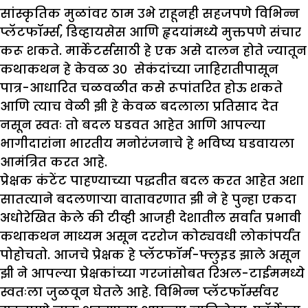
सांस्कृतिक मुळांवर ठाम उभे राहूनही सहजपणे विभिन्न
प्लॅटफॉर्म्स, डिव्हायसेस आणि हृदयांमध्ये मुक्तपणे संचार
करू शकते. मार्केटर्ससाठी हे एक असे दालन होते ज्यातून
कथाकथन हे केवळ ३० सेकंदांच्या जाहिरातीपासून
पात्र-आधारित चळवळीत कसे रूपांतरित होऊ शकते
आणि त्याच वेळी झी हे केवळ बदलाला प्रतिसाद देत
नसून स्वतः तो बदल घडवत आहेत आणि आपल्या
भागीदारांना भारतीय मनोरंजनाचे हे भविष्य घडवायला
आमंत्रित करत आहे.
प्रेक्षक कंटेंट पाहण्याच्या पद्धतीत बदल करत आहेत अशा
सातत्याने बदलणाऱ्या वातावरणात झी ने हे पुन्हा एकदा
अधोरेखित केले की टीव्ही आजही देशातील सर्वात प्रभावी
कथाकथन माध्यम असून दररोज कोट्यवधी लोकांपर्यंत
पोहोचतो. आजचे प्रेक्षक हे प्लॅटफॉर्म-फ्लुइड झाले असून
झी ने आपल्या प्रेक्षकांच्या गरजांसोबत रिअल-टाईममध्ये
स्वतःला जुळवून घेतले आहे. विभिन्न प्लॅटफॉर्म्सवर