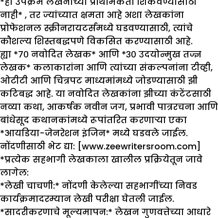
*हा उपक्रम लेखनाच्या प्राथमिकता शिकवण्यासाठी
नाही* , तर ज्यांच्यात क्षमता आहे अशा लेखकांना
प्रोफेशनल स्क्रीनरायटर्समध्ये घडवण्यासाठी, त्यांचे
कौशल्य शिस्तबद्धपणे विकसित करण्यासाठी आहे.
ह्या *७० नवोदित लेखक* आणि *३० उदयोन्मुख तज्ज्ञ
लेखक* कलाकारांना आणि त्यांच्या संकल्पनांना टीव्ही,
ओटीटी आणि चित्रपट माध्यमांमध्ये जोडण्यासाठी झी
कटिबद्ध आहे. या नवोदित लेखकांना झीच्या कंटेंटसाठी
नव्या कथा, आकर्षक नवीन जग, प्रभावी पात्ररचना आणि
बांधेसूद कथानकांमध्ये रूपांतरित करणाऱ्या एका
*आयडिया-जेनरेशन इंजिन* मध्ये घडवले जाईल.
नोंदणीसाठी भेट द्या: [www.zeewritersroom.com]
*प्रत्येक सहभागी लेखकाला खालील प्रक्रियेतून जावे
लागेल:
*लेखी चाचणी:* नोंदणी केलेल्या सहभागींच्या निवड
कार्यक्रमादरम्यान लेखी परीक्षा घेतली जाईल.
*सादरीकरणाचे मूल्यमापन:* लेखन गुणवत्तेच्या आधारे