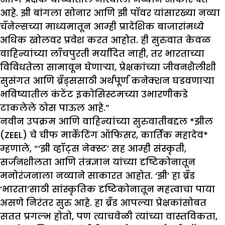
आहे. झी बांगला सोनार आणि झी पॉवर यांसारख्या नव्या
चॅनेल्सच्या माध्यमातून आम्ही प्रादेशिक बाजारांमध्ये
अधिक खोलवर प्रवेश करत आहोत. ही सुरुवात केवळ
वाहिन्यांच्या लाँचपुरती मर्यादित नाही, तर भारताच्या
विविधतेला सामावून घेणाऱ्या, प्रेक्षकांच्या जीवनशैलीशी
सुसंगत आणि ब्रँड्ससाठी अर्थपूर्ण कनेक्शन घडवणाऱ्या
भविष्यातील कंटेंट इकोसिस्टमच्या उभारणीकडे
टाकलेले ठोस पाऊल आहे.”
नवीन उपक्रम आणि वाहिन्यांच्या सुरुवातीबद्दल *झील
(ZEEL) चे चीफ मार्केटिंग ऑफिसर, कार्तिक महादेव*
म्हणाले, “‘झी व्हॉट्स नेक्स्ट’ सह आम्ही संस्कृती,
सर्जनशीलता आणि तंत्रज्ञान यांच्या दृष्टिकोनातून
मनोरंजनाला नव्याने साकारत आहोत. ‘झी’ हा ब्रँड
‘भारता’साठी सांस्कृतिक दृष्टिकोनातून महत्वाचा पाया
असणे निरंतर सुरु आहे. हा ब्रँड आपल्या प्रेक्षकांसोबत
सतत प्रगल्भ होतो, पण त्याचवेळी त्यांच्या वास्तविकता,