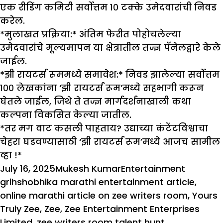
एक रीडिंग कमिटी सर्वोत्तम १० टक्के उमेदवारांची निवड
करेल.
*मुलाखत प्रक्रिया:* अंतिम फेरीत पोहोचलेल्या
उमेदवारांचे मूल्यमापन या क्षेत्रातील तज्ज्ञ पॅनेलद्वारे केले
जाईल.
*झी रायटर्स रूममध्ये समावेश:* निवड झालेल्या सर्वोत्तम
१०० लेखकांना ‘झी रायटर्स रूम’मध्ये सहभागी करून
घेतले जाईल, जिथे ते तज्ज्ञ मार्गदर्शनाखाली कथा
कल्पना विकसित केल्या जातील.
*तर मग वाट कसली पाहताय? उद्याच्या कंटेंटविश्वाचा
चेहरा घडवण्यासाठी ‘झी रायटर्स रूम’मध्ये आजच सामील
व्हा !*
Posted
Author
Categories
Tags
July 16, 2025
Mukesh Kumar
Entertainment
on
grihshobhika marathi entertainment article
,
online marathi article on zee writers room
,
Yours
Truly Zee
,
Zee
,
Zee Entertainment Enterprises
Limited
,
zee writers room talent hunt