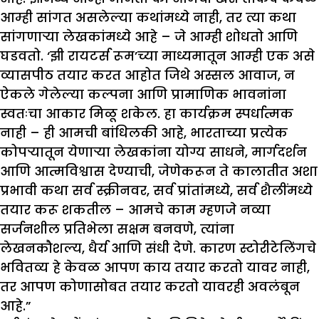
आम्ही सांगत असलेल्या कथांमध्ये नाही, तर त्या कथा
सांगणाऱ्या लेखकांमध्ये आहे – जे आम्ही शोधतो आणि
घडवतो. ‘झी रायटर्स रूम’च्या माध्यमातून आम्ही एक असे
व्यासपीठ तयार करत आहोत जिथे अस्सल आवाज, न
ऐकले गेलेल्या कल्पना आणि प्रामाणिक भावनांना
स्वतःचा आकार मिळू शकेल. हा कार्यक्रम स्पर्धात्मक
नाही – ही आमची बांधिलकी आहे, भारताच्या प्रत्येक
कोपऱ्यातून येणाऱ्या लेखकांना योग्य साधने, मार्गदर्शन
आणि आत्मविश्वास देण्याची, जेणेकरून ते कालातीत अशा
प्रभावी कथा सर्व स्क्रीनवर, सर्व प्रांतांमध्ये, सर्व शैलींमध्ये
तयार करू शकतील – आमचे काम म्हणजे नव्या
सर्जनशील प्रतिभेला सक्षम बनवणे, त्यांना
लेखनकौशल्य, धैर्य आणि संधी देणे. कारण स्टोरीटेलिंगचे
भवितव्य हे केवळ आपण काय तयार करतो यावर नाही,
तर आपण कोणासोबत तयार करतो यावरही अवलंबून
आहे.”