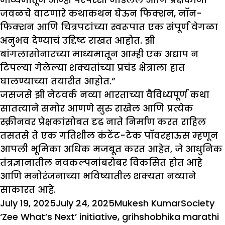
जवळचे वाटणारे कथाकथन घेऊन फिक्शन, नॉन-
फिक्शन आणि चित्रपटांच्या स्वरूपात एक संपूर्ण वेगळा
अनुभव देण्याचं उद्दिष्ट राखत आहोत. झी
बांगलासोनारच्या माध्यमातून आम्ही एक अद्याप न
टिपल्या गेलेल्या शक्यतांच्या प्रचंड क्षेत्राला हात
घालण्याच्या तयारीत आहोत.”
जसजसे झी नेटवर्क नव्या भारताच्या वैविध्यपूर्ण कथा
सातत्याने समोर आणणे सुरु राखेल आणि प्रत्येक
स्क्रीनवर प्रेक्षकांसोबत दृढ नाते निर्माण करत राहिल
तसतसे ते एक गतिशील कंटेंट-टेक पॉवरहाऊस म्हणून
आपली भूमिका अधिक मजबूत करत आहेत, जे आधुनिक
तंत्रज्ञानातील नवकल्पनांबरोबर विकसित होत आहे
आणि मनोरंजनाच्या भविष्यातील शक्यता नव्याने
साकारत आहे.
Posted
Author
Categori
July 19, 2025
July 24, 2025
Mukesh Kumar
Society
on
Tags
‘Zee What’s Next’ initiative
,
grihshobhika marathi