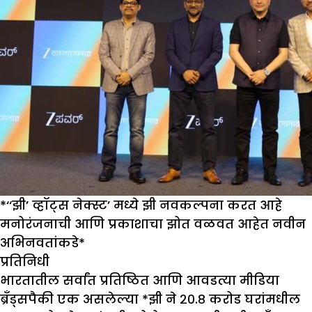
*‘‘झी’ व्हॉट्स नेक्स्ट’ मध्ये झी नवकल्पना करत आहे
मनोरंजनाची आणि प्रकाशाचा झोत वळवत आहेत नवीन
अभिनवतांकडे*
प्रतिनिधी
भारतातील सर्वांत प्रतिष्ठित आणि आवडत्या मीडिया
ब्रँड्सपैकी एक असलेल्या *झी ने २०.८ करोड घरांमधील