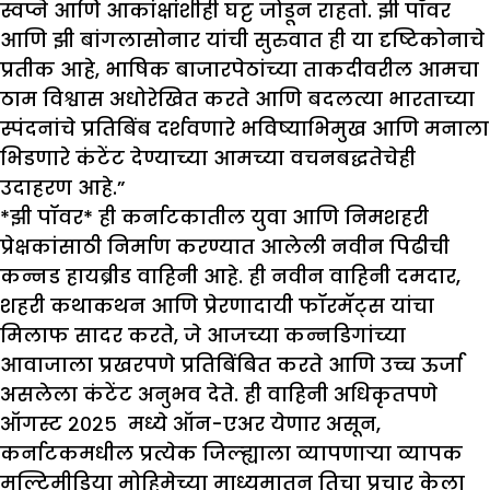
स्वप्ने आणि आकांक्षांशीही घट्ट जोडून राहतो. झी पॉवर
आणि झी बांगलासोनार यांची सुरुवात ही या दृष्टिकोनाचे
प्रतीक आहे, भाषिक बाजारपेठांच्या ताकदीवरील आमचा
ठाम विश्वास अधोरेखित करते आणि बदलत्या भारताच्या
स्पंदनांचे प्रतिबिंब दर्शवणारे भविष्याभिमुख आणि मनाला
भिडणारे कंटेंट देण्याच्या आमच्या वचनबद्धतेचेही
उदाहरण आहे.”
*झी पॉवर* ही कर्नाटकातील युवा आणि निमशहरी
प्रेक्षकांसाठी निर्माण करण्यात आलेली नवीन पिढीची
कन्नड हायब्रीड वाहिनी आहे. ही नवीन वाहिनी दमदार,
शहरी कथाकथन आणि प्रेरणादायी फॉरमॅट्स यांचा
मिलाफ सादर करते, जे आजच्या कन्नडिगांच्या
आवाजाला प्रखरपणे प्रतिबिंबित करते आणि उच्च ऊर्जा
असलेला कंटेंट अनुभव देते. ही वाहिनी अधिकृतपणे
ऑगस्ट २०२५ मध्ये ऑन-एअर येणार असून,
कर्नाटकमधील प्रत्येक जिल्ह्याला व्यापणाऱ्या व्यापक
मल्टिमीडिया मोहिमेच्या माध्यमातून तिचा प्रचार केला