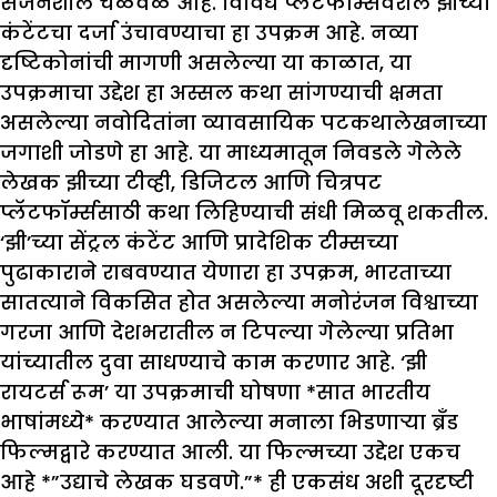
सर्जनशील चळवळ आहे. विविध प्लॅटफॉर्म्सवरील झीच्या
कंटेंटचा दर्जा उंचावण्याचा हा उपक्रम आहे. नव्या
दृष्टिकोनांची मागणी असलेल्या या काळात, या
उपक्रमाचा उद्देश हा अस्सल कथा सांगण्याची क्षमता
असलेल्या नवोदितांना व्यावसायिक पटकथालेखनाच्या
जगाशी जोडणे हा आहे. या माध्यमातून निवडले गेलेले
लेखक झीच्या टीव्ही, डिजिटल आणि चित्रपट
प्लॅटफॉर्म्ससाठी कथा लिहिण्याची संधी मिळवू शकतील.
‘झी’च्या सेंट्रल कंटेंट आणि प्रादेशिक टीम्सच्या
पुढाकाराने राबवण्यात येणारा हा उपक्रम, भारताच्या
सातत्याने विकसित होत असलेल्या मनोरंजन विश्वाच्या
गरजा आणि देशभरातील न टिपल्या गेलेल्या प्रतिभा
यांच्यातील दुवा साधण्याचे काम करणार आहे. ‘झी
रायटर्स रूम’ या उपक्रमाची घोषणा *सात भारतीय
भाषांमध्ये* करण्यात आलेल्या मनाला भिडणाऱ्या ब्रँड
फिल्मद्वारे करण्यात आली. या फिल्मच्या उद्देश एकच
आहे *”उद्याचे लेखक घडवणे.”* ही एकसंध अशी दूरदृष्टी