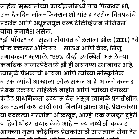
जाईल. सुरुवातीच्या कार्यक्रमांमध्ये पाच फिक्शन शो,
एक दैनंदिन नॉन-फिक्शन शो यांसह दररोज चित्रपटांचे
प्रदर्शन आणि अधूनमधून वर्ल्ड टेलिव्हिजन प्रीमियर्स
यांचा समावेश असेल.
*झी पॉवर* च्या सुरुवातीबाबत बोलताना झील (ZEEL) *चे
चीफ क्लस्टर ऑफिसर – साऊथ आणि वेस्ट, सिजू
प्रभाकरन* म्हणाले, “९९% टीव्ही उपस्थिती असलेल्या
कर्नाटक बाजारपेठेमध्ये झी ही अग्रगण्य स्थानावर आहे.
त्यामुळे प्रेक्षकांची भावना आणि त्यांच्या सांस्कृतिक
बारकाव्यांची आम्हाला खोल समज आहे. आजचे कन्नड
प्रेक्षक एकसंध राहिलेले नाहीत आणि त्यांच्या वेगळ्या
कंटेंट प्राथमिकता उदयास येत असून त्यामुळे प्रगतीशील,
उच्च-ऊर्जा कथांसाठी वाव निर्माण झाला आहे. प्रेक्षकांच्या
या बदलत्या गरजांना ओळखून, आम्ही एक मजबूत दुहेरी
वाहिनी धोरण तयार केले आहे — ज्यामध्ये झी कन्नड
आमच्या मुख्य कौटुंबिक प्रेक्षकांसाठी सातत्याने सेवा देत