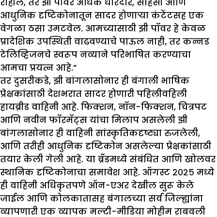
राहील, तर झी पॉवर अधिक धारदार, साहसी आणि
आधुनिक दृष्टिकोनातून सादर होणाऱ्या कंटेंटसह एक
वेगळा ठसा उमटवेल. आमच्यासाठी झी पॉवर हे केवळ
प्रादेशिक उपस्थिती वाढवण्याचे पाऊल नाही, तर कन्नड
टेलिव्हिजनचे स्वरूप नव्याने परिभाषित करण्याचा
आमचा प्रयत्न आहे.”
तर दुसरीकडे, झी बांगलासोनार ही बंगाली भाषिक
प्रेक्षकांसाठी देशभरात सादर होणारी पहिलीवहिली
हायब्रीड वाहिनी आहे. फिक्शन, नॉन-फिक्शन, चित्रपट
आणि नवीन फॉरमॅट्स यांचा मिलाप असलेली झी
बांगलासोनार ही वाहिनी सांस्कृतिकदृष्ट्या रुजलेली,
आणि तरीही आधुनिक दृष्टिकोन असलेल्या प्रेक्षकांसाठी
तयार केली गेली आहे. या ब्रँडमध्ये संबंधित आणि खोलवर
स्थानिक दृष्टिकोनाचा समावेश आहे. ऑगस्ट २०२५ मध्ये
ही वाहिनी अधिकृतपणे ऑन-एअर देखील सुरू केले
जाईल आणि कोलकातासह बंगालच्या सर्व जिल्ह्यांना
व्यापणारी एक व्यापक मल्टी-मीडिया मोहीम राबवली