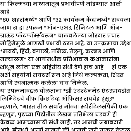
या फिल्मच्या माध्यमातून प्रभावीपणे मांडण्यात आली
आहे.
*८० शहरांमध्ये* आणि *३२ कार्यक्रम केंद्रांमध्ये* राबवला
जाणारा हा उपक्रम *ऑन-एअर, डिजिटल आणि ऑन-
ग्राऊंड प्लॅटफॉर्म्सवरून* चालवलेल्या जोरदार प्रचार
मोहिमेमुळे आणखी प्रभावी ठरत आहे. या उपक्रमाचा उद्देश
*मराठी, हिंदी, बंगाली, तमिळ, तेलुगू, कन्नड आणि
मल्याळम* या भाषांमधील प्रतिभावान कथाकारांना
शोधून त्यांना एक अद्वितीय संधी देणे हाच आहे — ही एक
अशी सहयोगी रायटर्स रूम आहे जिथे कल्पकता, शिस्त
आणि रचनात्मक कलेला वाव मिळेल.
या उपक्रमाबद्दल बोलताना *झी एंटरटेनमेंट एंटरप्रायझेस
लिमिटेडचे चीफ क्रिएटिव्ह ऑफिसर राघवेंद्र हुंसूर*
म्हणाले, “भारतातील सर्वात मोठ्या स्टोरीटेलर्सपैकी एक
म्हणून, पुढच्या पिढीतील लेखन प्रतिभेला घडवणे ही
केवळ आमच्यासाठी संधी नाही, तर आमची जबाबदारी
आहे. झीमध्ये आम्ही मानतो की आमची खरी ताकद केवळ