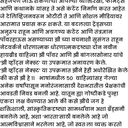
सहजपणे जाऊ शकणाऱ्या आपल्या व्यक्तिरेखा, फॉर्मेट्स
आणि कथानके यांसह ते असे कंटेंट निर्माण करत आहेत
जे टेलिव्हिजनवरून ओटीटी ते आणि सोशल मीडियावर
आरामात प्रवास करू शकते. या बदलत्या ट्रेंड्सच्या
अनुरूप राहून आणि अग्रगण्य कंटेंट आणि तंत्रज्ञान
पॉवरहाऊस असण्याच्या झी च्या वचनाशी सुसंगत राहून
नेटवर्कने धोरणात्मक धोरणात्मकदृष्ट्या दोन नवीन
हायब्रीड वाहिन्या झी पॉवर आणि झी बांगलासोनार यांचे
‘झी व्हॉट्स नेक्स्ट’ या उपक्रमात अनावरण केले.
‘झी व्हॉट्स नेक्स्ट’ या उपक्रमात झीने हेही अधोरेखित केले
की कसे झी हे ११ भाषांमधील ५० वाहिन्यांसह गेल्या
अनेक वर्षांपासून मनोरंजनासाठी देशभरातील प्रेक्षकांची
आवडती निवड बनली आहे. यातून ह्या गोष्टीकडे पुन्हा
एकदा लक्ष वेधण्यात आले की कसे झीचे जग हे
शक्तिशाली, सांस्कृतिकदृष्ट्या सामर्थ्यवान अशा ब्रँड्सनी
बनलेले आहे, अशा ‘भारता’साठी बनलेले आहे जो
आत्मविश्वासाने भरलेला आहे, जो स्वतःला व्यक्त करतो