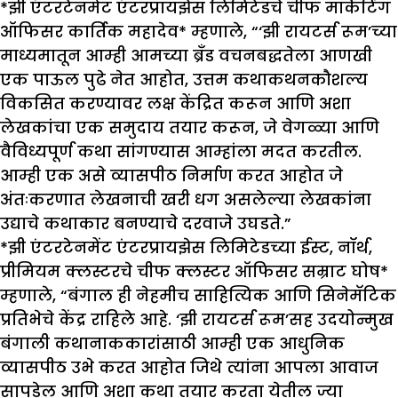
*झी एंटरटेनमेंट एंटरप्रायझेस लिमिटेडचे चीफ मार्केटिंग
ऑफिसर कार्तिक महादेव* म्हणाले, “‘झी रायटर्स रूम’च्या
माध्यमातून आम्ही आमच्या ब्रँड वचनबद्धतेला आणखी
एक पाऊल पुढे नेत आहोत, उत्तम कथाकथनकौशल्य
विकसित करण्यावर लक्ष केंद्रित करून आणि अशा
लेखकांचा एक समुदाय तयार करून, जे वेगळ्या आणि
वैविध्यपूर्ण कथा सांगण्यास आम्हांला मदत करतील.
आम्ही एक असे व्यासपीठ निर्माण करत आहोत जे
अंतःकरणात लेखनाची खरी धग असलेल्या लेखकांना
उद्याचे कथाकार बनण्याचे दरवाजे उघडते.”
*झी एंटरटेनमेंट एंटरप्रायझेस लिमिटेडच्या ईस्ट, नॉर्थ,
प्रीमियम क्लस्टरचे चीफ क्लस्टर ऑफिसर सम्राट घोष*
म्हणाले, “बंगाल ही नेहमीच साहित्यिक आणि सिनेमॅटिक
प्रतिभेचे केंद्र राहिले आहे. ‘झी रायटर्स रूम’सह उदयोन्मुख
बंगाली कथानाककारांसाठी आम्ही एक आधुनिक
व्यासपीठ उभे करत आहोत जिथे त्यांना आपला आवाज
सापडेल आणि अशा कथा तयार करता येतील ज्या