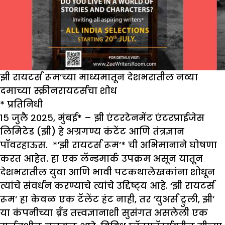
झी रायटर्स रूम’च्या माध्यमातून देशभरातील नव्या
दमाच्या स्क्रीनरायटर्सचा शोध
*
प्रतिनिधी
१५ जुलै २०२५, मुंबई* – झी एंटरटेनमेंट एंटरप्राईजेस
लिमिटेड (झी) हे अग्रगण्य कंटेंट आणि तंत्रज्ञान
पॉवरहाऊस. *‘झी रायटर्स रूम’* ची अभिमानाने घोषणा
करत आहेत. हा एक लॅन्डमार्क उपक्रम असून यातून
देशभरातील युवा आणि भावी पटकथालेखकांना शोधून
त्यांचे संवर्धन करण्याचे त्यांचे उद्दिष्ट्‌य आहे. ‘झी रायटर्स
रूम’ हा केवळ एक टॅलेंट हंट नाही, तर ‘युअर्स ट्रुली, झी’
या कंपनीच्या ब्रँड तत्त्वज्ञानाशी सुसंगत असलेली एक