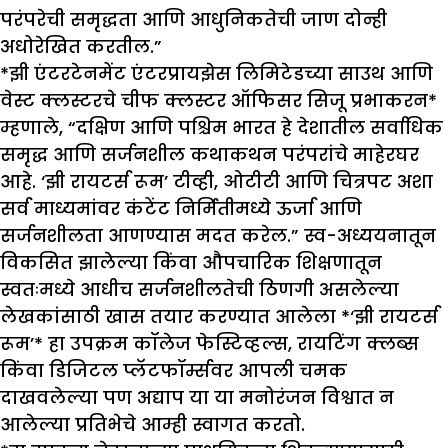
परंपरेची समृद्धता आणि आधुनिकतेची जाण दोन्ही
अधोरेखित करतील.”
*झी एंटरटेनमेंट एंटरप्रायझेस लिमिटेडच्या साउथ आणि
वेस्ट क्लस्टरचे चीफ क्लस्टर ऑफिसर सिजू प्रभाकरन*
म्हणाले, “दक्षिण आणि पश्चिम भारत हे देशातील सर्वाधिक
समृद्ध आणि सर्जनशील कथाकथन परंपरांचे माहेरघर
आहे. ‘झी रायटर्स रूम’ टीव्ही, ओटीटी आणि चित्रपट अशा
सर्व माध्यमांवर कंटेंट निर्मितीमध्ये ऊर्जा आणि
सर्जनशीलता आणण्यास मदत करेल.” स्व-अध्ययनातून
विकसित झालेल्या किंवा औपचारिक शिक्षणातून
स्वतःमध्ये आधीच सर्जनशीलतेची ठिणगी असलेल्या
लेखकांसाठी खास तयार करण्यात आलेला *‘झी रायटर्स
रूम’* हा उपक्रम कॉलेज फेस्टिव्हल्स, रायटिंग क्लब्स
किंवा डिजिटल प्लॅटफॉर्म्सवर आपली चमक
दाखवलेल्या पण अद्याप या या मनोरंजन विश्वात न
आलेल्या प्रतिभेचे आम्ही स्वागत करतो.