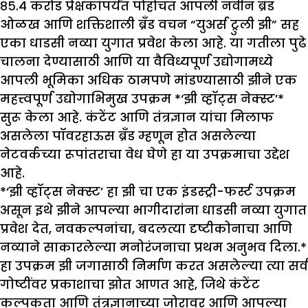
८५.४ करोड प्रेक्षकांपर्यंत पोहोचत आपली नवीन ब्रँड
ओळख आणि शक्तिशाली ब्रँड वचन “युअर्स ट्रुली झी” सह
एका धाडसी नव्या युगात प्रवेश केला आहे. या गतीला पुढे
चालना देण्यासाठी आणि या वैविध्यपूर्ण उद्योगामध्ये
आपली भूमिका अधिक ठामपणे मांडण्यासाठी झीने एक
महत्त्वपूर्ण उद्योगाभिमुख उपक्रम *‘झी व्हॉट्स नेक्स्ट’*
सुरू केला आहे. कंटेंट आणि तंत्रज्ञान यांचा मिलाफ
असलेला पॉवरहाऊस ब्रँड म्हणून होत असलेल्या
नेटवर्कच्या रूपांतराचा वेध घेणे हा या उपक्रमाचा उद्देश
आहे.
*‘झी व्हॉट्स नेक्स्ट’ हा झी चा एक इंडस्ट्री-फर्स्ट उपक्रम
असून इथे झीने आपल्या भागीदारांना धाडसी नव्या युगात
प्रवेश देत, नवकल्पनांचा, बदलत्या दृष्टीकोनाचा आणि
नव्याने साकारलेल्या मनोरंजनाचा प्रथम अनुभव दिला.*
हा उपक्रम झी जगासाठी निर्माण करत असलेल्या त्या सर्व
गोष्टींवर प्रकाशाचा झोत आणत आहे, जिथे कंटेंट
कल्पकता आणि तंत्रज्ञानाच्या जोरावर आणि आपल्या