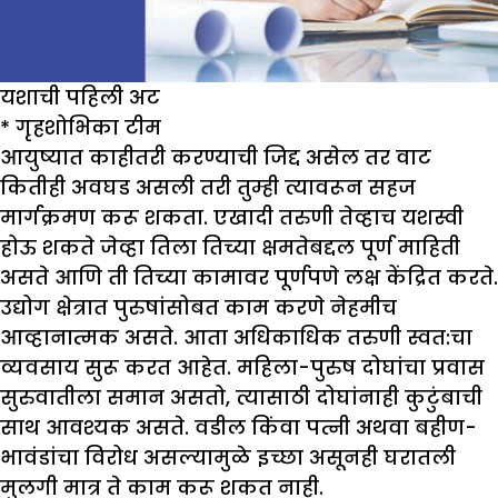
यशाची पहिली अट
*
गृहशोभिका टीम
आयुष्यात काहीतरी करण्याची जिद्द असेल तर वाट
कितीही अवघड असली तरी तुम्ही त्यावरून सहज
मार्गक्रमण करू शकता. एखादी तरुणी तेव्हाच यशस्वी
होऊ शकते जेव्हा तिला तिच्या क्षमतेबद्दल पूर्ण माहिती
असते आणि ती तिच्या कामावर पूर्णपणे लक्ष केंद्रित करते.
उद्योग क्षेत्रात पुरुषांसोबत काम करणे नेहमीच
आव्हानात्मक असते. आता अधिकाधिक तरुणी स्वत:चा
व्यवसाय सुरू करत आहेत. महिला-पुरुष दोघांचा प्रवास
सुरुवातीला समान असतो, त्यासाठी दोघांनाही कुटुंबाची
साथ आवश्यक असते. वडील किंवा पत्नी अथवा बहीण-
भावंडांचा विरोध असल्यामुळे इच्छा असूनही घरातली
मुलगी मात्र ते काम करू शकत नाही.