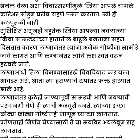
अनेक वेळा अशा विचारसरणीमुळे स्त्रिया आपले चांगले
करिअर सोडून घरीच राहणे पसंत करतात. स्त्री ही
कठपुतळी नाही
सुशिक्षित असूनही बहुतेक स्त्रिया आपल्या नवऱ्याच्या
किंवा सासरच्यांच्या हातातील बाहुले बनताना सहज
दिसतात कारण लग्नानंतर त्यांना अनेक गोष्टींना सामोरे
जावे लागते आणि लग्नानंतर त्यांचे लक्ष स्वतःवरून
हटवले जाते.
लग्नाआधी तिला चिमण्यासारखे चिवचिवाट करायला
आवडत असे, आता त्या हसण्याचे रुपांतर फक्त हास्यात
झाले आहे.
लग्नानंतर कुठेही जाण्यापूर्वी सासरची आणि नवऱ्याची
परवानगी घेणे ही त्यांची मजबुरी बनते. त्यांच्या इच्छा
छोट्या छोट्या गोष्टीतही जाणून घ्याव्या लागतात.
कोणताही निर्णय घेण्यासाठी ते या सर्वांवर अवलंबून राहू
लागतात.