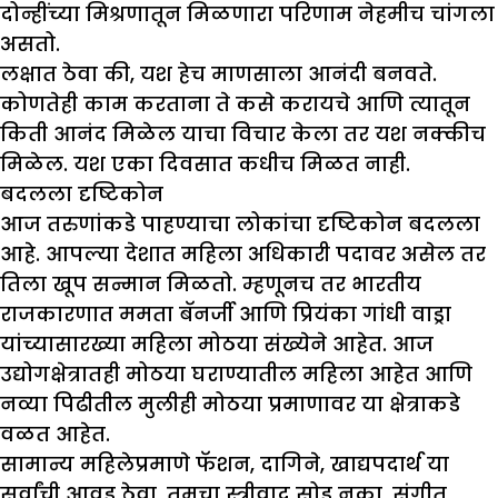
दोन्हींच्या मिश्रणातून मिळणारा परिणाम नेहमीच चांगला
असतो.
लक्षात ठेवा की, यश हेच माणसाला आनंदी बनवते.
कोणतेही काम करताना ते कसे करायचे आणि त्यातून
किती आनंद मिळेल याचा विचार केला तर यश नक्कीच
मिळेल. यश एका दिवसात कधीच मिळत नाही.
बदलला दृष्टिकोन
आज तरुणांकडे पाहण्याचा लोकांचा दृष्टिकोन बदलला
आहे. आपल्या देशात महिला अधिकारी पदावर असेल तर
तिला खूप सन्मान मिळतो. म्हणूनच तर भारतीय
राजकारणात ममता बॅनर्जी आणि प्रियंका गांधी वाड्रा
यांच्यासारख्या महिला मोठया संख्येने आहेत. आज
उद्योगक्षेत्रातही मोठया घराण्यातील महिला आहेत आणि
नव्या पिढीतील मुलीही मोठया प्रमाणावर या क्षेत्राकडे
वळत आहेत.
सामान्य महिलेप्रमाणे फॅशन, दागिने, खाद्यपदार्थ या
सर्वांची आवड ठेवा. तुमचा स्त्रीवाद सोडू नका. संगीत