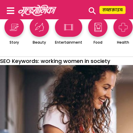
⚲
सब्सक्राइब
Story
Beauty
Entertainment
Food
Health
SEO Keywords:
working women in society