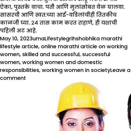
ऐका, पुस्तके वाचा. पती आणि मुलांसोबत वेळ घालवा.
सासरची आणि स्वत:च्या आई-वडिलांचीही तितकीच
काळजी घ्या. २४ तास काम करत राहाणे, ही यशाची
पहिली अट आहे.
Posted
Author
Categories
Tags
May 10, 2023
uma
Lifestyle
grihshobhika marathi
on
lifestyle article
,
online marathi article on working
women
,
skilled and successful
,
successful
women
,
working women and domestic
responsibilities
,
working women in society
Leave a
on
comment
यशाची
पहिली
अट