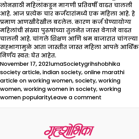
लोनसाठी महिलांकडून मागणी प्रतिवर्षी वाढत चालली
आहे. आज प्रत्येक चार कर्जदारांमध्ये एक महिला आहे. हे
प्रमाण आणखीदेखील बदलेल. कारण कर्ज घेण्यायोग्य
महिलांची संख्या पुरुषांच्या तुलनेत जास्त वेगाने वाढत
चालली आहे. चांगले शिक्षण आणि श्रम बाजारात चांगल्या
सहभागामुळे आता जास्तीत जास्त महिला आपले आर्थिक
निर्णय स्वत: घेत आहेत.
Posted
Author
Categories
Tags
November 17, 2021
uma
Society
grihshobhika
on
society article
,
indian society
,
online marathi
article on working women
,
society
,
working
women
,
working women in society
,
working
on
women popularity
Leave a comment
नोकरदार
महिलांचा
वाढता
रूबाब