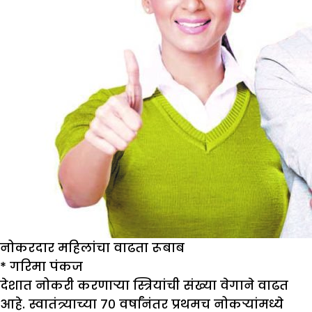
नोकरदार महिलांचा वाढता रूबाब
*
गरिमा पंकज
देशात नोकरी करणाऱ्या स्त्रियांची संख्या वेगाने वाढत
आहे. स्वातंत्र्याच्या ७० वर्षांनंतर प्रथमच नोकऱ्यांमध्ये