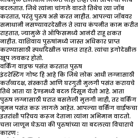
बदलतात. जिथे त्यांना चांगले वाटते तिथेच त्या जॉब
करतात, परंतु पुरुष असे करत नाहीत. आपल्या जॉबवर
समाधानी नसण्यावरदेखील ते त्याच कंपनीत काम करीत
राहतात, ज्यामुळे ते ऑफिसमध्ये आनंदी राहू शकत
नाहीत. याशिवाय पुरुषांमध्ये जास्त अधिकार प्राप्त
करण्यासाठी स्पर्धादेखील चालत राहते. त्यांचा इगोदेखील
खूप लवकर होतो.
वर्किंग वाइफ पसंत करतात पुरुष
इंटरेस्टिंग गोष्ट हि आहे कि जिथे लोक आधी लग्नासाठी
कर्तव्यदक्ष, संस्कारी आणि घरगुती मुलगी पसंत करायचे
तिथे आता या ट्रेण्डमध्ये बदल दिसून येतो आहे. आता
पुरुष लग्नासाठी घरात बसलेली मुलगी नाही, तर वर्किंग
वूमन पसंत करू लागले आहेत. आपल्या वर्किंग वाईफचा
इतरांशी परिचय करून देताना त्यांना अभिमान वाटतो.
चला जाणून घेऊया की पुरुषांच्या या बदलत्या विचाराचे
कारण :