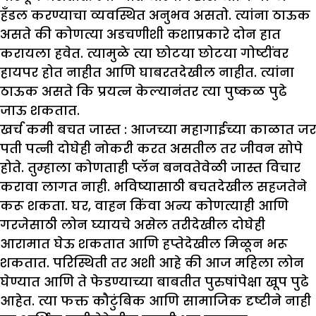
हँडल करण्याचा व्यवस्थित अनुभव असतो. त्यांना ठाऊक
असते की कोणत्या अडचणीशी कशाप्रकारे दोन हात
करायला हवेत. त्यामुळे त्या छोटया छोटया गोष्टींवर
हायपर होत नाहीत आणि घाबरतदेखील नाहीत. त्यांना
ठाऊक असते कि प्रयत्न केल्यानंतर त्या पुष्कळ पुढे
जाऊ शकतात.
खर्च कमी बचत जास्त :
आजच्या महागाईच्या काळात जर
पती पत्नी दोघेही नोकरी करत असतील तर जीवन सोपे
होते. तुम्हाला कोणताही प्लॅन बनवतेवेळी जास्त विचार
करावा लागत नाही. भविष्यासाठी बचतदेखील सहजतेने
करू शकता. घर, वाहन किंवा अन्य कोणत्याही आणि
गरजेसाठी लोन घ्यायचे असेल तरीदेखील दोघेही
आरामात घेऊ शकतात आणि हप्तेदेखील मिळून भरू
शकतात. परिस्थिती तर अशी आहे की आज महिला लोन
घेण्यात आणि ते फेडण्याच्या बाबतीत पुरुषांपेक्षा खूप पुढे
आहेत. त्या फक्त कौटुंबिक आणि सामाजिक दृष्टीने नाही