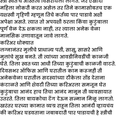
स्त्री स्वतःचे अस्तित्व विसरायला लागते. जर एखादी
महिला नोकरी करत असेल तर तिने कामासोबतच एक
यशस्वी गृहिणी म्हणून तिचे कर्तव्य पार पाडावे अशी
अपेक्षा असते. त्यात तो अपयशी ठरला किंवा कुटुंबाला
पूर्ण वेळ देऊ शकला नाही, तर त्याला अनेक वेळा
मानसिक तणावातून जावे लागते.
करिअर धोक्यात
लग्नानंतर मुलीचे प्राधान्य पती, सासू, सासरे आणि
मुलांचे सुख बनते. ती त्यांच्या आवडीनिवडींची काळजी
घेते. तिला स्वतःच्या आधी तिच्या कुटुंबाची काळजी वाटते.
दिवसभर ऑफिस आणि घरातील काम करूनही ती
अनेकवेळा घरातील सदस्यांच्या टीकेला तोंड देताना
कंटाळते आणि शेवटी तिच्या करिअरला समजून घेत
कुटुंबाचा आनंद हाच तिचा आनंद मानून ती व्यवसायात
उतरते. तिला बायकोचा टॅग देऊन सन्मान मिळू लागतो.
खरंतर घरच्या कामात व्यग्र राहून तिला आनंदी व्हायचंय
की करिअर घडवताना जबाबदारी पार पाडायची हे स्त्रीची