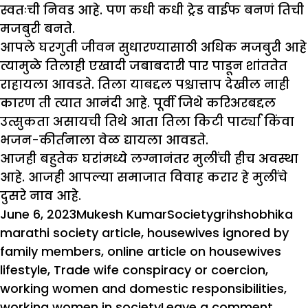
स्वतःची निवड आहे. पण कधी कधी ट्रेड वाईफ बनणं तिची
मजबुरी बनते.
आपले घरगुती जीवन सुधारण्यासाठी अधिक मजबुरी आहे
त्यामुळे तिलाही एखादी जबाबदारी पार पाडून शांततेत
राहायला आवडते. तिला याबद्दल पश्चात्ताप देखील नाही
कारण ती त्यात आनंदी आहे. पूर्वी जिथे करिअरबद्दल
उत्सुकता असायची तिथे आता तिला किटी पार्ट्या किंवा
भजन-कीर्तनाला वेळ द्यायला आवडते.
आजही बहुतेक घरांमध्ये लग्नानंतर मुलींची हीच अवस्था
आहे. आजही आपल्या समाजात विवाह करार हे मुलींचे
दुसरे नाव आहे.
Posted
Author
Categories
Tags
June 6, 2023
Mukesh Kumar
Society
grihshobhika
on
marathi society article
,
housewives ignored by
family members
,
online article on housewives
lifestyle
,
Trade wife conspiracy or coercion
,
working women and domestic responsibilities
,
on
working women in society
Leave a comment