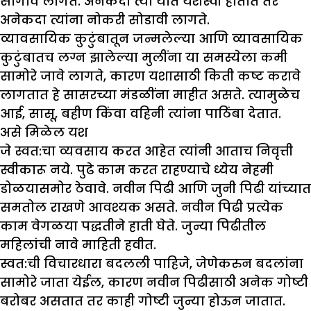
सांगावे लागते. अनेकदा त्या यात यशस्वी होतात तर
अनेकदा त्यांना नोकरी सोडावी लागते.
व्यावसायिक कुटुंबातून जन्मलेल्या आणि व्यावसायिक
कुटुंबातच लग्न झालेल्या मुलींना या समस्येला कमी
सामोरे जावे लागते, कारण यशासाठी किती कष्ट करावे
लागतात हे सासरच्या मंडळींना माहीत असते. त्यामुळेच
आई, सासू, बहीण किंवा वहिनी त्यांना पाठिंबा देतात.
असे मिळेल यश
जे स्वत:चा व्यवसाय करत आहेत त्यांनी आताच निवृत्ती
स्वीकारू नये. पुढे काम करत राहण्याचे ध्येय नेहमी
डोळयासमोर ठेवावे. नवीन पिढी आणि जुनी पिढी यांच्यात
समतोल राखणे आवश्यक असते. नवीन पिढी प्रत्येक
काम वेगळया पद्धतीने हाती घेते. जुन्या पिढीतील
महिलांची नावे माहिती हवीत.
स्वत:ची विचारधारा बदलली पाहिजे, जेणेकरुन बदलांना
सामोरे जाता येईल, कारण नवीन पिढीसाठी अनेक गोष्टी
बरोबर असतात तर काही गोष्टी जुन्या होऊन जातात.