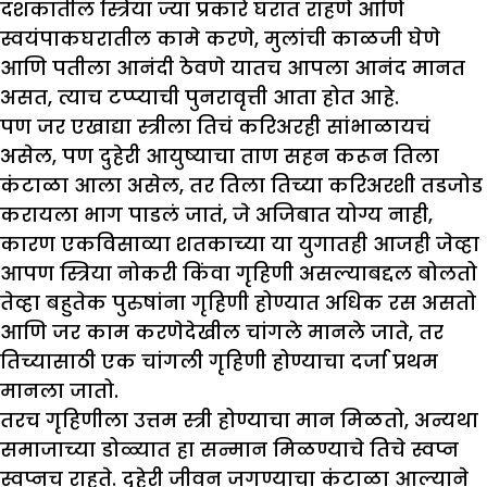
दशकातील स्त्रिया ज्या प्रकारे घरात राहणे आणि
स्वयंपाकघरातील कामे करणे, मुलांची काळजी घेणे
आणि पतीला आनंदी ठेवणे यातच आपला आनंद मानत
असत, त्याच टप्प्याची पुनरावृत्ती आता होत आहे.
पण जर एखाद्या स्त्रीला तिचं करिअरही सांभाळायचं
असेल, पण दुहेरी आयुष्याचा ताण सहन करून तिला
कंटाळा आला असेल, तर तिला तिच्या करिअरशी तडजोड
करायला भाग पाडलं जातं, जे अजिबात योग्य नाही,
कारण एकविसाव्या शतकाच्या या युगातही आजही जेव्हा
आपण स्त्रिया नोकरी किंवा गृहिणी असल्याबद्दल बोलतो
तेव्हा बहुतेक पुरुषांना गृहिणी होण्यात अधिक रस असतो
आणि जर काम करणेदेखील चांगले मानले जाते, तर
तिच्यासाठी एक चांगली गृहिणी होण्याचा दर्जा प्रथम
मानला जातो.
तरच गृहिणीला उत्तम स्त्री होण्याचा मान मिळतो, अन्यथा
समाजाच्या डोळ्यात हा सन्मान मिळण्याचे तिचे स्वप्न
स्वप्नच राहते. दुहेरी जीवन जगण्याचा कंटाळा आल्याने