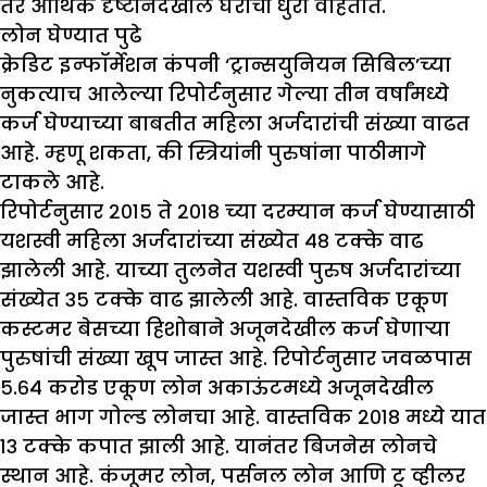
तर आर्थिक दृष्टीनेदेखील घराची धुरा वाहतात.
लोन घेण्यात पुढे
क्रेडिट इन्फॉर्मेशन कंपनी ‘ट्रान्सयुनियन सिबिल’च्या
नुकत्याच आलेल्या रिपोर्टनुसार गेल्या तीन वर्षांमध्ये
कर्ज घेण्याच्या बाबतीत महिला अर्जदारांची संख्या वाढत
आहे. म्हणू शकता, की स्त्रियांनी पुरुषांना पाठीमागे
टाकले आहे.
रिपोर्टनुसार २०१५ ते २०१८ च्या दरम्यान कर्ज घेण्यासाठी
यशस्वी महिला अर्जदारांच्या संख्येत ४८ टक्के वाढ
झालेली आहे. याच्या तुलनेत यशस्वी पुरुष अर्जदारांच्या
संख्येत ३५ टक्के वाढ झालेली आहे. वास्तविक एकूण
कस्टमर बेसच्या हिशोबाने अजूनदेखील कर्ज घेणाऱ्या
पुरुषांची संख्या खूप जास्त आहे. रिपोर्टनुसार जवळपास
५.६४ करोड एकूण लोन अकाऊंटमध्ये अजूनदेखील
जास्त भाग गोल्ड लोनचा आहे. वास्तविक २०१८ मध्ये यात
१३ टक्के कपात झाली आहे. यानंतर बिजनेस लोनचे
स्थान आहे. कंजूमर लोन, पर्सनल लोन आणि टू व्हीलर