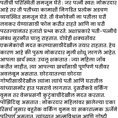
पतीची परिस्थिती समजून घेते :
जर पत्नी स्वत: नोकरदार
आहे तर ती पतीच्या कामाशी निगडित प्रत्येक अडचण
व्यवस्थित समजून घेते. ती वेळोवेळी ना पतीला घरी
लवकर येण्यासाठी फोन करीत राहते आणि ना घरी
परतल्यानंतर हजारो प्रश्न करते. अशाप्रकारे पती-पत्नीचे
संबंध सुरळीत चालू राहतात. दोघेही शक्यतोवर
एकमेकांची मदत करण्यासाठीदेखील तयार राहतात. हेच
कारण आहे की पुरुष नोकरदार मुली शोधू लागले आहेत.
आपला खर्च स्वत: उचलू शकतात :
ज्या महिला जॉब
करीत नाहीत, त्या आपल्या खर्चासाठी पूर्णपणे पतीवर
अवलंबून असतात. छोटयातल्या छोटया
गोष्टीसाठीदेखील त्यांना त्यांचे पती आणि घरातील
यांच्यासमोर हात पसरावे लागतात. दुसरीकडे वर्किंग
वुमन तर वेळप्रसंगी कुटुंबाचीदेखील मदत करतात.
पॉ
झि
टिव्ह असतात :
नोकरदार महिलांवर झालेल्या एका
रिसर्च नुसार बहुतेक वर्किंग वुमन या सकारात्मक ऊर्जेने
परिपूर्ण असतात. त्यांच्यात आत्मविश्वास आणि गोष्टी