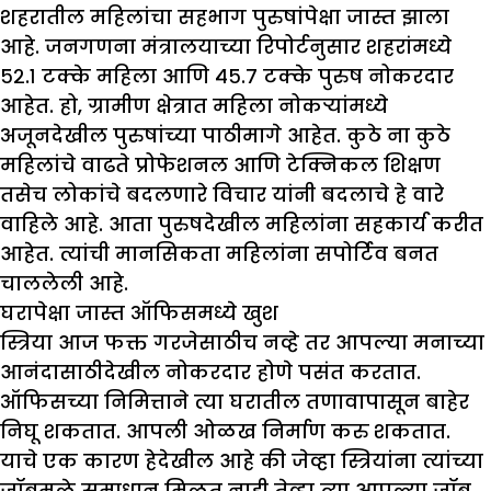
शहरातील महिलांचा सहभाग पुरुषांपेक्षा जास्त झाला
आहे. जनगणना मंत्रालयाच्या रिपोर्टनुसार शहरांमध्ये
५२.१ टक्के महिला आणि ४५.७ टक्के पुरुष नोकरदार
आहेत. हो, ग्रामीण क्षेत्रात महिला नोकऱ्यांमध्ये
अजूनदेखील पुरुषांच्या पाठीमागे आहेत. कुठे ना कुठे
महिलांचे वाढते प्रोफेशनल आणि टेक्निकल शिक्षण
तसेच लोकांचे बदलणारे विचार यांनी बदलाचे हे वारे
वाहिले आहे. आता पुरुषदेखील महिलांना सहकार्य करीत
आहेत. त्यांची मानसिकता महिलांना सपोर्टिव बनत
चाललेली आहे.
घरापेक्षा जास्त ऑफिसमध्ये खुश
स्त्रिया आज फक्त गरजेसाठीच नव्हे तर आपल्या मनाच्या
आनंदासाठीदेखील नोकरदार होणे पसंत करतात.
ऑफिसच्या निमित्ताने त्या घरातील तणावापासून बाहेर
निघू शकतात. आपली ओळख निर्माण करु शकतात.
याचे एक कारण हेदेखील आहे की जेव्हा स्त्रियांना त्यांच्या
जॉबमुळे समाधान मिळत नाही तेव्हा त्या आपल्या जॉब