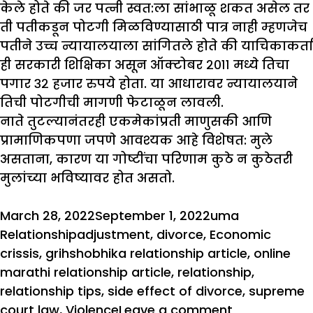
केले होते की जर पत्नी स्वत:ला सांभाळू शकत असेल तर
ती पतीकडून पोटगी मिळविण्यासाठी पात्र नाही म्हणजेच
पतीने उच्च न्यायालयाला सांगितले होते की याचिकाकर्ता
ही सरकारी शिक्षिका असून ऑक्टोबर २०११ मध्ये तिचा
पगार ३२ हजार रुपये होता. या आधारावर न्यायालयाने
तिची पोटगीची मागणी फेटाळून लावली.
नाते तुटल्यानंतरही एकमेकांप्रती माणुसकी आणि
प्रामाणिकपणा जपणे आवश्यक आहे विशेषत: मुले
असताना, कारण या गोष्टींचा परिणाम कुठे न कुठेतरी
मुलांच्या भविष्यावर होत असतो.
Posted
Author
Categories
March 28, 2022
September 1, 2022
uma
on
Tags
Relationship
adjustment
,
divorce
,
Economic
crissis
,
grihshobhika relationship article
,
online
marathi relationship article
,
relationship
,
relationship tips
,
side effect of divorce
,
supreme
on
court law
,
Violence
Leave a comment