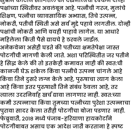
सुप्रीम कोर्टाने सांगितले की देखभालीची रक्कम दोन्ही
पक्षांच्या स्थितीवर अवलंबून आहे. पत्नीची गरज, मुलांचे
शिक्षण, पत्नीचा व्यावसायिक अभ्यास, तिचे उत्पन्न,
नोकरी, पतीची स्थिती असे सर्व मुद्दे पहावे लागतील. दोन्ही
पक्षांची नोकरी आणि वयही पाहावे लागेल. या आधारे
महिलेला किती पैसे द्यायचे हे ठरवले जाईल.
अनेकवेळा असेही घडते की पतीच्या क्षमतेपेक्षा जास्त
पोटगीची मागणी केली जाते. अशा परिस्थितीत जर पतीने
हे सिद्ध केले की तो इतकेही कमावत नाही की स्वत:ची
काळजी घेऊ शकेल किंवा पत्नीचे उत्पन्न चांगले आहे
किंवा तिने दुसरे लग्न केले आहे, पुरुषाचा त्याग केला
आहे किंवा इतर पुरुषाशी तिने संबंध ठेवला आहे, तर
त्याला उदरनिर्वाह खर्च द्यावा लागणार नाही. स्वत:च्या
कमी उत्पन्नाचा किंवा तुमच्या पत्नीच्या पुरेशा उत्पन्नाचा
पुरावा सादर केला तरीही पोटगीचा बोजा पडणार नाही.
फेब्रुवारी, २०१८ मध्ये पंजाब-हरियाणा हायकोर्टाने
पोटगीबाबत असाच एक आदेश जारी करताना हे स्पष्ट