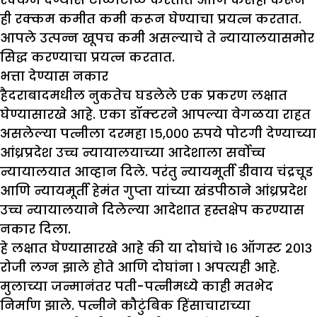
ही रक्कम कमीत कमी करून घेण्याचा प्रयत्न करतात.
आपले उत्पन्न खूपच कमी असल्याचे ते न्यायालयासमोर
सिद्ध करण्याचा प्रयत्न करतात.
भत्ता देण्यास नकार
हैदराबादमधील नुकतेच घडलेले एक प्रकरण लक्षात
घेण्यासारखे आहे. एका डॉक्टरने आपल्या वेगळया राहत
असलेल्या पत्नीला दरमहा १५,००० रुपये पोटगी देण्याच्या
आंध्रप्रदेश उच्च न्यायालयाच्या आदेशाला सर्वोच्च
न्यायालयात आव्हान दिले. परंतु न्यायमूर्ती डीवाय चंद्रचूड
आणि न्यायमूर्ती हेमंत गुप्ता यांच्या खंडपीठाने आंध्रप्रदेश
उच्च न्यायालयाने दिलेल्या आदेशात हस्तक्षेप करण्यास
नकार दिला.
हे लक्षात घेण्यासारखे आहे की या दोघांचे १६ ऑगस्ट २०१३
रोजी लग्न झाले होते आणि दोघांना १ अपत्यही आहे.
मुलाच्या जन्मानंतर पती-पत्नीमध्ये काही मतभेद
निर्माण झाले. पत्नीने कौटुंबिक हिंसाचाराच्या