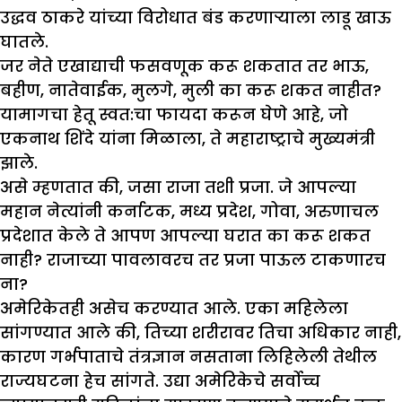
उद्धव ठाकरे यांच्या विरोधात बंड करणाऱ्याला लाडू खाऊ
घातले.
जर नेते एखाद्याची फसवणूक करू शकतात तर भाऊ,
बहीण, नातेवाईक, मुलगे, मुली का करू शकत नाहीत?
यामागचा हेतू स्वत:चा फायदा करून घेणे आहे, जो
एकनाथ शिंदे यांना मिळाला, ते महाराष्ट्राचे मुख्यमंत्री
झाले.
असे म्हणतात की, जसा राजा तशी प्रजा. जे आपल्या
महान नेत्यांनी कर्नाटक, मध्य प्रदेश, गोवा, अरुणाचल
प्रदेशात केले ते आपण आपल्या घरात का करू शकत
नाही? राजाच्या पावलावरच तर प्रजा पाऊल टाकणारच
ना?
अमेरिकेतही असेच करण्यात आले. एका महिलेला
सांगण्यात आले की, तिच्या शरीरावर तिचा अधिकार नाही,
कारण गर्भपाताचे तंत्रज्ञान नसताना लिहिलेली तेथील
राज्यघटना हेच सांगते. उद्या अमेरिकेचे सर्वोच्च