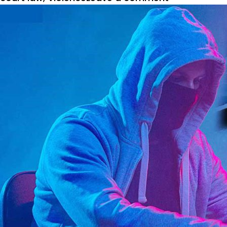
पोटगी
कायदा
काय
म्हणतो