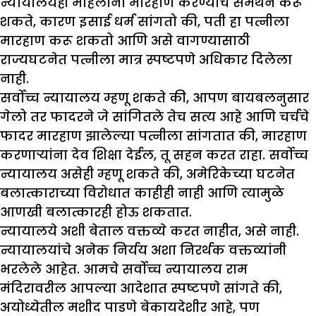
न्यायालयही महिलांना मारहाण करण्याचे समर्थन करू
शकते, कारण इसाई धर्म सांगतो की, पती हा पत्नीला
मारहाण करू शकतो आणि असे वागण्यासाठी
राज्यघटनेत पत्नीला मात्र स्पष्टपणे अधिकार दिलेला
नाही.
सर्वोच्च न्यायालय म्हणू शकते की, आपण बायबलनुसार
गेलो तर फादरने जे सांगितले तेच सत्य आहे आणि चर्चचे
फादर मारहाण झालेल्या पत्नीला सांगतात की, मारहाण
करणाऱ्यांना देव शिक्षा देईल, तू सहन करत राहा. सर्वोच्च
न्यायालय असेही म्हणू शकते की, अमेरिकेच्या घटनेत
बलात्काराच्या विरोधात काहीही नाही आणि त्यामुळे
आणखी बलात्कारही होऊ शकतात.
न्यायालये अशी बेताल वक्तव्ये करत नाहीत, असे नाही.
न्यायालयांचे अनेक निर्यय अशा निरर्थक वक्तव्यांनी
भरलेले आहेत. आमचे सर्वोच्च न्यायालय राम
मंदिरावरील आपल्या आदेशात स्पष्टपणे सांगते की,
अयोध्येतील मशीद पाडणे बेकायदेशीर आहे, पण