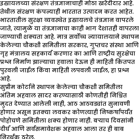
इस्रायलच्या संरक्षण तंत्रज्ञानाचाही मोठा खरेदीदार आहे.
तेथील संरक्षण कंपन्याही भारतात उत्पादन करत आहेत.
भारतातील सुरक्षा व्यवस्थेत इस्रायलचे तंत्रज्ञान वापरले
जाते, त्यामुळे या तंत्रज्ञानाचा काही भाग देशातही वापरला
जाण्याची शक्यता आहे. मात्र सर्वोच्च न्यायालयाने स्थापन
केलेल्या चौकशी समितीला सरकार, गुप्तचर संस्था आणि
गृह मंत्रालय सहकार्य करणार का आणि राष्ट्रीय सुरक्षेचा
प्रश्न निर्माण झाल्याचा हवाला देऊन ही माहिती कितपत
पुरवली जाईल किंवा माहिती लपवली जाईल, हा प्रश्न
आहे.
सुप्रीम कोर्टाने स्थापन केलेल्या चौकशी समितीला
अंतिम अहवाल सादर करण्यासाठी कोणतीही निश्चित
मुदत देण्यात आलेली नाही, आठ आठवड्यांत सुनावणी
होणार असून इतक्या लवकर कोणत्याही निष्कर्षापर्यंत
पोहोचणे समितीला शक्य होणार नाही. बऱ्याच दिवसांनी
दीर्घ आणि सर्वसमावेशक अहवाल आला तर ही बाब
निरर्थक ठरेल.