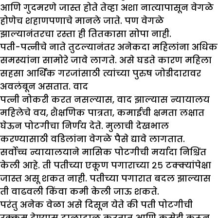
आणि गुदमरणे जास्त होते तेव्हा अशा नात्यापासून वेगळे
होणेच शहाणपणाचे मानले जाते. पण वेगळे
झाल्यानंतरचा रस्ता ही तितकासा सोपा नाही.
पती-पत्नीचे नाते तुटल्यानंतर अनेकदा महिलांना अधिक
समस्यांना सामोरे जावे लागते. असे घडते कारण महिला
सहसा आर्थिक गरजांसाठी त्यांच्या पुरुष जोडीदारावर
अवलंबून असतात. वाद
पत्नी नोकरी करत नसल्यास, वाद झाल्यास न्यायालय
महिलेचे वय, शैक्षणिक पात्रता, कमाईची क्षमता लक्षात
घेऊन पोटगीचा निर्णय देते. मुलाची देखभाल
करण्यासाठी वडिलांना वेगळे पैसे द्यावे लागतात.
सर्वोच्च न्यायालयाने मासिक पोटगीची मर्यादा निश्चिंत
केली आहे. ती पतीच्या एकूण पगाराच्या २५ टक्क्यांपेक्षा
जास्त असू शकत नाही. पतीच्या पगारात बदल झाल्यास
ती वाढवली किंवा कमी केली जाऊ शकते.
परंतु अनेक वेळा असे दिसून येते की पती पोटगीची
रक्कम देण्यास टाळाटाळ करतात आणि कसेही करून