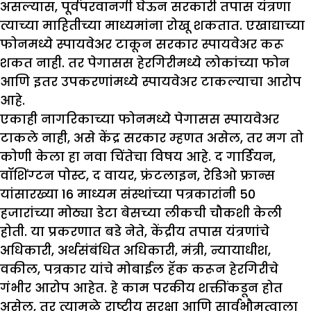
असल्यास, पूर्वपरवानगी घेऊन सरकारी तपास यंत्रणा
त्याच्या माहितीच्या माध्यमांना रोखू शकतात. एखाद्याच्या
फोनमध्ये स्पायवेअर टाकून सरकार स्पायवेअर करू
शकत नाही. तर पेगासस हेरगिरीमध्ये लोकांच्या फोन
आणि इतर उपकरणांमध्ये स्पायवेअर टाकल्याचा आरोप
आहे.
एकाही नागरिकाच्या फोनमध्ये पेगासस स्पायवेअर
टाकले नाही, असे केंद्र सरकार म्हणत असेल, तर मग तो
कोणी केला हा नवा चिंतेचा विषय आहे. द गार्डियन,
वॉशिंग्टन पोस्ट, द वायर, फ्रंटलाइन, रेडिओ फ्रान्स
यांसारख्या 16 माध्यम संस्थांच्या पत्रकारांनी 50
हजारांच्या मोठ्या डेटा बेसच्या लीकची चौकशी केली
होती. या प्रकरणात बडे नेते, केंद्रीय तपास यंत्रणांचे
अधिकारी, अर्थसंबंधित अधिकारी, मंत्री, न्यायाधीश,
वकील, पत्रकार यांचे मोबाईल हॅक करून हेरगिरीचे
गंभीर आरोप आहेत. हे काम परकीय शक्तींकडून होत
असेल, तर त्यामुळे राष्ट्रीय सुरक्षा आणि सार्वभौमत्वाला