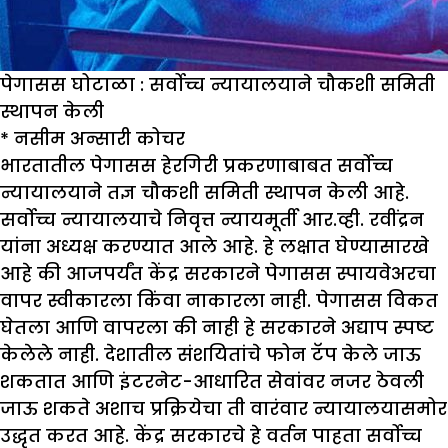
पेगासस घोटाळा : सर्वोच्च न्यायालयाने चौकशी समिती
स्थापन केली
*
नसीम अन्सारी कोचर
भारतातील पेगासस हेरगिरी प्रकरणाबाबत सर्वोच्च
न्यायालयाने तज्ञ चौकशी समिती स्थापन केली आहे.
सर्वोच्च न्यायालयाचे निवृत्त न्यायमूर्ती आर.व्ही. रवींद्रन
यांना अध्यक्ष करण्यात आले आहे. हे लक्षात घेण्यासारखे
आहे की आजपर्यंत केंद्र सरकारने पेगासस स्पायवेअरचा
वापर स्वीकारला किंवा नाकारला नाही. पेगासस विकत
घेतला आणि वापरला की नाही हे सरकारने अद्याप स्पष्ट
केलेले नाही. देशातील संशयितांचे फोन टॅप केले जाऊ
शकतात आणि इंटरनेट-आधारित सेवांवर नजर ठेवली
जाऊ शकते अशाच प्रक्रियेचा ती वारंवार न्यायालयासमोर
उद्धृत करत आहे. केंद्र सरकारचे हे वर्तन पाहता सर्वोच्च