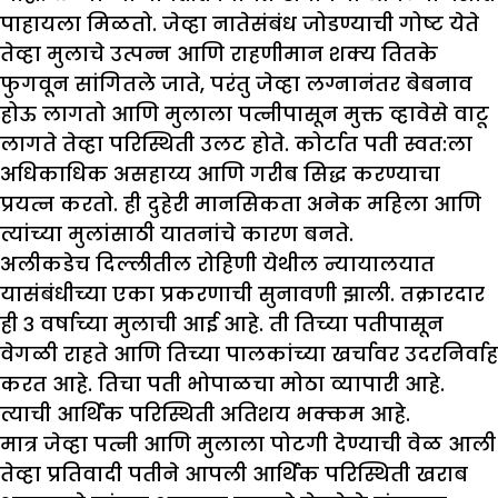
पाहायला मिळतो. जेव्हा नातेसंबंध जोडण्याची गोष्ट येते
तेव्हा मुलाचे उत्पन्न आणि राहणीमान शक्य तितके
फुगवून सांगितले जाते, परंतु जेव्हा लग्नानंतर बेबनाव
होऊ लागतो आणि मुलाला पत्नीपासून मुक्त व्हावेसे वाटू
लागते तेव्हा परिस्थिती उलट होते. कोर्टात पती स्वत:ला
अधिकाधिक असहाय्य आणि गरीब सिद्ध करण्याचा
प्रयत्न करतो. ही दुहेरी मानसिकता अनेक महिला आणि
त्यांच्या मुलांसाठी यातनांचे कारण बनते.
अलीकडेच दिल्लीतील रोहिणी येथील न्यायालयात
यासंबंधीच्या एका प्रकरणाची सुनावणी झाली. तक्रारदार
ही ३ वर्षाच्या मुलाची आई आहे. ती तिच्या पतीपासून
वेगळी राहते आणि तिच्या पालकांच्या खर्चावर उदरनिर्वाह
करत आहे. तिचा पती भोपाळचा मोठा व्यापारी आहे.
त्याची आर्थिक परिस्थिती अतिशय भक्कम आहे.
मात्र जेव्हा पत्नी आणि मुलाला पोटगी देण्याची वेळ आली
तेव्हा प्रतिवादी पतीने आपली आर्थिक परिस्थिती खराब