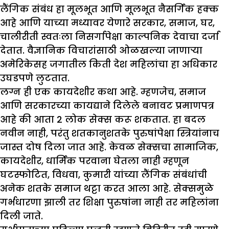
लैंगिक संबंध हा मूलभूत आणि मूलभूत नैसर्गिक हक्क
आहे आणि याच्या मध्यावर येणारे सरकार, समाज, घर,
चालीरीती स्वतःला निसर्गापेक्षा काल्पनिक देवाचा दर्जा
देतात. वैज्ञानिक विचारांसाठी ओळखल्या जाणाऱ्या
अमेरिकेसह जगातील किती देश महिलांचा हा अधिकार
उघडपणे लुटतात.
लग्न ही एक कायदेशीर कथा आहे. म्हणजेच, समाज
आणि सरकारच्या कायद्याने दिलेले बनावट प्रमाणपत्र
आहे की आता 2 लोक सेक्स करू शकतात. हा बदल
नवीन नाही, परंतु शतकानुशतके पुरुषांपेक्षा स्त्रियांनाच
जास्त दोष दिला जात आहे. केवळ सेक्सचा सामाजिक,
कायदेशीर, धार्मिक परवाना घेतला नाही म्हणून
घटस्फोटित, विधवा, कुमारी यांच्या लैंगिक संबंधांची
अनेक शतके समाज थट्टा करत आला आहे. सेक्समुळे
गर्भधारणा झाली तर शिक्षा पुरुषांना नाही तर महिलांना
दिली जाते.