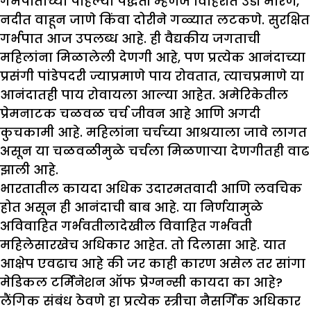
गर्भपाताच्या पहिल्या पद्धती म्हणजे विहिरीत उडी मारणे,
नदीत वाहून जाणे किंवा दोरीने गळ्यात लटकणे. सुरक्षित
गर्भपात आज उपलब्ध आहे. ही वैद्यकीय जगताची
महिलांना मिळालेली देणगी आहे, पण प्रत्येक आनंदाच्या
प्रसंगी पांडेपदरी ज्याप्रमाणे पाय रोवतात, त्याचप्रमाणे या
आनंदातही पाय रोवायला आल्या आहेत. अमेरिकेतील
प्रेमनाटक चळवळ चर्च जीवन आहे आणि अगदी
कुचकामी आहे. महिलांना चर्चच्या आश्रयाला जावे लागत
असून या चळवळीमुळे चर्चला मिळणाऱ्या देणगीतही वाढ
झाली आहे.
भारतातील कायदा अधिक उदारमतवादी आणि लवचिक
होत असून ही आनंदाची बाब आहे. या निर्णयामुळे
अविवाहित गर्भवतीलादेखील विवाहित गर्भवती
महिलेसारखेच अधिकार आहेत. तो दिलासा आहे. यात
आक्षेप एवढाच आहे की जर काही कारण असेल तर सांगा
मेडिकल टर्मिनेशन ऑफ प्रेग्नन्सी कायदा का आहे?
लैंगिक संबंध ठेवणे हा प्रत्येक स्त्रीचा नैसर्गिक अधिकार