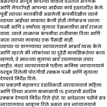
असल्याचे सांगून आपल्या नावाने घेतलेले संगणक
आणि लॅपटॉपही आपल्या आईच्या नावे हस्तांतरित केले.
पूर्वी त्याच्या मालकीची असलेली कंपनीदेखील त्याने
त्याच्या आईच्या नावावर केली होती जेणेकरून त्याला
पत्नी आणि ३ वर्षाच्या मुलाचा देखभालीचा खर्च टाळता
यावा. त्याने तात्काळ कंपनीचा राजीनामा दिला आणि
आता त्याच्या नावावर एक पैसाही नाही.
त्याच्या या वागण्यावर न्यायालयाने आश्चर्य व्यक्त केले
आणि म्हटले की लोकांच्या या दुहेरी मानसिकतेला काय
म्हणावे, ते स्वत:च्या मुलाचा खर्च उचलण्यास तयार
नाहीत. नंतर न्यायालयाने पतीला कनिष्ठ न्यायालयाने
ठरवून दिलेली पोटगीची रक्कम पत्नी आणि मुलाला
देण्याचे निर्देश दिले.
या प्रकरणी महानगर दंडाधिकारी न्यायालयाने महिला
आणि तिच्या अजाण बाळासाठी १५ हजाराची अंतरिम
रक्कम देण्याचे निर्देश दिले होते. या आदेशाला पतीने सत्र
न्यायालयात आव्हान दिले असता सत्र न्यायालयाने