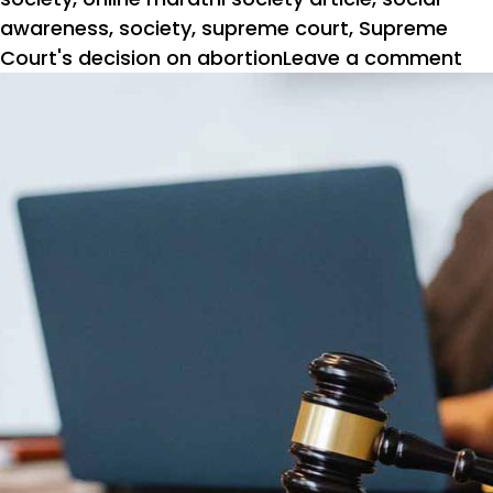
awareness
,
society
,
supreme court
,
Supreme
on
Court's decision on abortion
Leave a comment
कध
जा
हो
जन