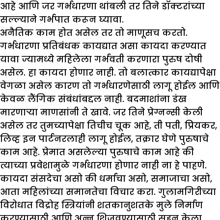
आहे आणि जर गर्भधारणा थांबली तर तिने डॉक्टरांच्या
सल्ल्याने गर्भपात करून घ्यावा.
अनैतिक काम होत असेल तर तो माणूसच करतो.
गर्भधारणा प्रतिबंधक कायद्यात असा कायदा करण्यात
यावा ज्यामध्ये महिलेला गर्भवती करणारा पुरुष दोषी
असेल. हा कायदा होणार नाही. तो बलात्कार कायद्यापेक्षा
वेगळा असेल कारण तो गर्भधारणेसाठी लागू होईल आणि
केवळ लैंगिक संबंधांबद्दल नाही. बदमाशांना डंख
मारणाऱ्या माणसांनी ते खावे. जर तिने प्रेग्नन्सी केली
असेल तर तुमच्यापेक्षा तिचीच चूक आहे, ती पती, प्रियकर,
लिव्ह इन पार्टनरलाही लागू होईल, तक्रार घेणे पुरुषाचे
काम आहे. प्रेमात असलेल्या पुरुषाचे काम आहे की
त्याच्या प्रवेशामुळे गर्भधारणा होणार नाही ना हे पाहणे.
कायदा संसदेचा असो की धर्माचा असो, समाजाचा असो,
आता महिलांच्या समानतेचा विचार करा. गुलामगिरीच्या
विरोधात विद्रोह स्त्रियांनी शतकानुशतके मुले निर्माण
करण्यासाठी आणि अन्न शिजवण्यासाठी सहन केला