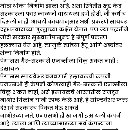
मोठा धोका निर्माण झाला आहे. अशा स्थितीत खुद्द केंद्र
सरकारला फार काळजी वाटायला हवी होती, जी कधीच
दिसली नाही. आयटी कायद्यानुसार अशी प्रकरणे सायबर
दहशतवादाच्या गुन्ह्याच्या कक्षेत येतात. पण ज्या पद्धतीने
मोदी सरकार सुरुवातीपासूनच हे संपूर्ण प्रकरण
हलक्यात घेत आहे, त्यामुळे त्यांच्या हेतू आणि शब्दांवर
शंका निर्माण होते.
पेगासस गैर-सरकारी एजन्सीला विकू शकत नाही :
इस्रायल
पेगासस स्पायवेअर बनवणारी इस्रायलची कंपनी
एनएसओ ही कंपनी कोणत्याही गैर-सरकारी एजन्सीला
विकू शकत नाही, असे इस्रायलचे भारतातील राजदूत
नाओर गिलोन यांनी स्पष्ट केले आहे. हे सॉफ्टवेअर फक्त
देशाचे सरकारच विकत घेऊ शकते.
नाओरच्या मते, एनएसओ ही खाजगी इस्रायली कंपनी
आहे. त्याला आणि त्याच्यासारख्या सर्व कंपन्यांना