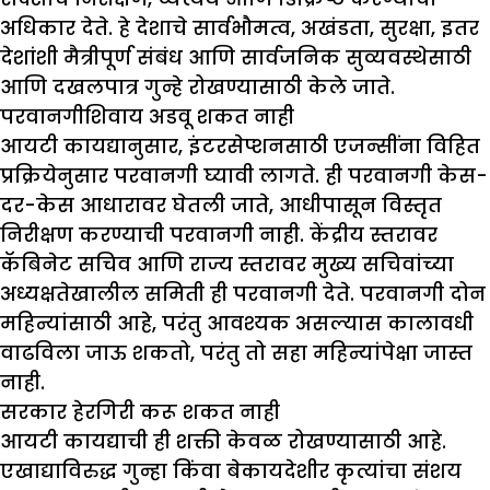
अधिकार देते. हे देशाचे सार्वभौमत्व, अखंडता, सुरक्षा, इतर
देशांशी मैत्रीपूर्ण संबंध आणि सार्वजनिक सुव्यवस्थेसाठी
आणि दखलपात्र गुन्हे रोखण्यासाठी केले जाते.
परवानगीशिवाय अडवू शकत नाही
आयटी कायद्यानुसार, इंटरसेप्शनसाठी एजन्सींना विहित
प्रक्रियेनुसार परवानगी घ्यावी लागते. ही परवानगी केस-
दर-केस आधारावर घेतली जाते, आधीपासून विस्तृत
निरीक्षण करण्याची परवानगी नाही. केंद्रीय स्तरावर
कॅबिनेट सचिव आणि राज्य स्तरावर मुख्य सचिवांच्या
अध्यक्षतेखालील समिती ही परवानगी देते. परवानगी दोन
महिन्यांसाठी आहे, परंतु आवश्यक असल्यास कालावधी
वाढविला जाऊ शकतो, परंतु तो सहा महिन्यांपेक्षा जास्त
नाही.
सरकार हेरगिरी करू शकत नाही
आयटी कायद्याची ही शक्ती केवळ रोखण्यासाठी आहे.
एखाद्याविरुद्ध गुन्हा किंवा बेकायदेशीर कृत्यांचा संशय