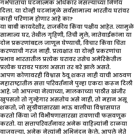
गर्भपाताचा घटनात्मक अधिकार नसल्याच्या निर्णय
दिला. या दोन्ही घटनांमुळे सर्वसामान्य भारतीय घरांवर
काही परिणाम होणार आहे का?
या बाबी कायदेशीर, राजकीय किंवा पक्षीय आहेत. त्यामुळे
सामान्य घर, तेथील गृहिणी, तिची मुले, नातेवाईकांना या
दोन प्रकरणांबद्दल जाणून घेण्याची, विचार किंवा चिंता
करण्याची गरज नाही. प्रत्यक्षात या दोन्ही प्रकरणांचा
प्रभाव भारतातील प्रत्येक घरावर तसेच अमेरिकेतील
प्रत्येक घरावर पडला असता तर बरे झाले असते.
आपण कोणावरही विश्वास ठेवू शकत नाही याची आठवण
महाराष्ट्रातील सत्ता परिवर्तनाने पुन्हा एकदा करून दिली
आहे. जो आपल्या नेत्याच्या, मालकाच्या पाठीत खंजीर
खुपसतो तो गुन्हेगार असतोच असे नाही, तो महान असू
शकतो, जो सुग्रीवासारखा भाऊ बालीचा विश्वासघात
करतो किंवा जो विभीषणासारखा रावणाची फसवणूक
करतो. या सत्तापरिवर्तनावर अनेक वाहिन्यांनी टाळया
वाजवल्या, अनेक नेत्यांनी अभिनंदन केले, आपले नेते