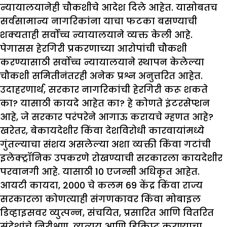
न्यायालयानेही चौकशीचे आदेश दिले आहेत. यासोबतच
सर्वसामान्य नागरिकांना याचा फटका बसण्याची
शक्यताही सर्वोच्च न्यायालयाने व्यक्त केली आहे.
पेगासस हेरगिरी प्रकरणाच्या आरोपांची चौकशी
करण्यासाठी सर्वोच्च न्यायालयाने स्थापन केलेल्या
चौकशी समितीनंतरही अनेक प्रश्न अनुत्तरित आहेत.
उदाहरणार्थ, सरकार नागरिकांची हेरगिरी करू शकते
का? यासाठी कायदे आहेत का? हे कोणते इंटरसेप्शन
आहे, जे सरकार परंपरेने आगाऊ करायचे म्हणत आहे?
खरेतर, बेकायदेशीर किंवा देशविरोधी कारवायांमध्ये
गुंतल्याचा संशय असलेल्या अशा व्यक्ती किंवा गटांची
इलेक्ट्रॉनिक उपकरणे रोखण्याची सरकारला कायदेशीर
परवानगी आहे. यासाठी 10 एजन्सी अधिकृत आहेत.
आयटी कायदा, 2000 चे कलम 69 केंद्र किंवा राज्य
सरकारला कोणत्याही संगणकावर किंवा मोबाइल
डिव्हाइसवर व्युत्पन्न, संचयित, प्रसारित आणि वितरित
संदेशांचे निरीक्षण, व्यत्यय आणि डिक्रिप्ट करण्याचा