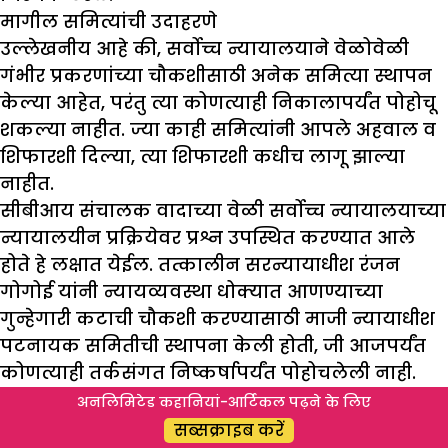
मागील समित्यांची उदाहरणे
उल्लेखनीय आहे की, सर्वोच्च न्यायालयाने वेळोवेळी
गंभीर प्रकरणांच्या चौकशीसाठी अनेक समित्या स्थापन
केल्या आहेत, परंतु त्या कोणत्याही निकालापर्यंत पोहोचू
शकल्या नाहीत. ज्या काही समित्यांनी आपले अहवाल व
शिफारशी दिल्या, त्या शिफारशी कधीच लागू झाल्या
नाहीत.
सीबीआय संचालक वादाच्या वेळी सर्वोच्च न्यायालयाच्या
न्यायालयीन प्रक्रियेवर प्रश्न उपस्थित करण्यात आले
होते हे लक्षात येईल. तत्कालीन सरन्यायाधीश रंजन
गोगोई यांनी न्यायव्यवस्था धोक्यात आणण्याच्या
गुन्हेगारी कटाची चौकशी करण्यासाठी माजी न्यायाधीश
पटनायक समितीची स्थापना केली होती, जी आजपर्यंत
कोणत्याही तर्कसंगत निष्कर्षापर्यंत पोहोचलेली नाही.
कृषी कायद्याबाबत सर्वोच्च न्यायालयाचा अहवाल अद्याप
अनलिमिटेड कहानियां-आर्टिकल पढ़ने के लिए
सार्वजनिक करण्यात आलेला नाही. आंध्र प्रदेशात
सब्सक्राइब करें