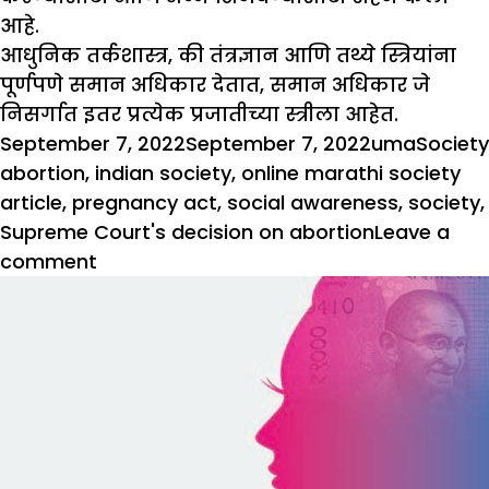
आहे.
आधुनिक तर्कशास्त्र, की तंत्रज्ञान आणि तथ्ये स्त्रियांना
पूर्णपणे समान अधिकार देतात, समान अधिकार जे
निसर्गात इतर प्रत्येक प्रजातीच्या स्त्रीला आहेत.
Posted
Author
Catego
September 7, 2022
September 7, 2022
uma
Society
on
abortion
,
indian society
,
online marathi society
article
,
pregnancy act
,
social awareness
,
society
,
Supreme Court's decision on abortion
Leave a
on
comment
गर्भपात
आणि
सर्वोच्च
न्यायालयाचा
निर्णय