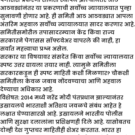
आठवड्यांनंतर या प्रकरणाची सर्वोच्च न्यायालयात पुन्हा
सुनावणी होणार आहे. ही समिती आठ आठवड्यात आपला
अंतरिम अहवाल सर्वोच्च न्यायालयात सादर करणार आहे.
समितीसमोरील तपासादरम्यान केंद्र किंवा राज्य
सरकारने पेगासस सॉफ्टवेअर वापरले की नाही, हा
सर्वात महत्त्वाचा प्रश्न असेल.
सरकार या विषयावर संसदेत किंवा सर्वोच्च न्यायालयात
स्पष्ट उत्तर द्यायला तयार नाही. त्यामुळे समितीला
सरकारकडून ही स्पष्ट माहिती कशी मिळणार? चौकशी
समितीला केवळ जबाब नोंदवण्याचा आणि अहवाल
देण्याचा अधिकार आहे.
विशेषत: 2014 मध्ये नरेंद्र मोदी पंतप्रधान झाल्यानंतर
इस्रायलचे भारताशी अतिशय जवळचे संबंध आहेत हे
लक्षात घेण्यासारखे आहे. इस्रायलने भारतीय पोलीस
आणि सुरक्षा दलालांना प्रशिक्षणही दिले आहे. यासोबतच
दोन्ही देश गुप्तचर माहितीही शेअर करतात. भारत हा