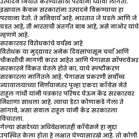
उत्पादन निर्यात करण्यासाठी परवाना घ्यावा लागतो.
इस्रायल केवळ सरकारांना उत्पादने विकण्याचा हा
परवाना देतो. ते अनिवार्य आहे. भारतात जे घडले आणि जे
घडत आहे, ती भारताची अंतर्गत बाब आहे, असे नाओर यांचे
म्हणणे आहे.
सरकारवर विरोधकांचे वर्चस्व आहे
विरोधक या मुद्द्यावर अनेक दिवसांपासून चर्चा आणि
चौकशीची मागणी करत आहेत आणि पेगासस सॉफ्टवेअर
सरकारने विकत घेतले होते का, याचे स्पष्टीकरण
सरकारला मागितले आहे. पेगासस प्रकरणी सर्वोच्च
न्यायालयाच्या निर्णयानंतर पुन्हा एकदा काँग्रेस नेते
राहुल गांधी यांनी पत्रकार परिषद घेऊन केंद्र सरकारवर
निशाणा साधला आहे. त्याचा डेटा कोणाकडे गेला ते
सांगावे, असा सवाल राहुल यांनी केंद्र सरकारला
विचारला.
गेल्या संसदेच्या अधिवेशनातही काँग्रेसने हा मुद्दा
उपस्थित केला होता हे लक्षात घेण्यासारखे आहे. तो कोणी