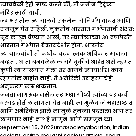
त्याचवेळी हेही स्पष्ट करते की, ती जमीन हिंदूंच्या
मंदिरासाठी द्यावी.
जगभरातील न्यायालये एकमेकांचे निर्णय वाचत आणि
समजून घेत राहिली. नुकतीच भारतात गर्भपाताची अंशत:
सूट काढून घेण्यात आली, तर स्वातंत्र्याच्या ३० वर्षांपर्यंत
भारतात गर्भपात बेकायदेशीर होता. भारतीय
न्यायालयांनी तो कधीच घटनात्मक अधिकार मानला
नव्हता. आता बनवलेले कायदे चुकीचे आहेत असे म्हणत
कुणी न्यायालयात गेला तर आजचे न्यायाधीश काय
म्हणतील माहीत नाही. ते अमेरिकी उदाहरणाचेही
अनुकरण करू शकतात.
जनता जागरूक नसेल तर अशा गोष्टी त्यांच्यावर कधी
वरचढ होतील सांगता येत नाही. त्यामुळेच जे महाराष्ट्रात
आणि अमेरिकेत झाले त्यामुळे तुमच्या पदराला आग तर
लागणार नाही ना? हे जाणून आणि समजून घ्या.
Posted
Author
Categories
Tags
September 15, 2022
uma
Society
abortion
,
indian
on
society
,
online marathi society article
,
social