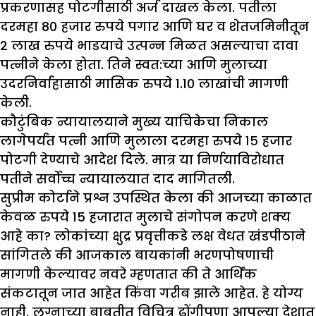
प्रकरणासह पोटगीसाठी अर्ज दाखल केला. पतीला
दरमहा 80 हजार रुपये पगार आणि घर व शेतजमिनीतून
2 लाख रुपये भाडयाचे उत्पन्न मिळत असल्याचा दावा
पत्नीने केला होता. तिने स्वत:च्या आणि मुलाच्या
उदरनिर्वाहासाठी मासिक रुपये 1.10 लाखांची मागणी
केली.
कौटुंबिक न्यायालयाने मुख्य याचिकेचा निकाल
लागेपर्यंत पत्नी आणि मुलाला दरमहा रुपये १५ हजार
पोटगी देण्याचे आदेश दिले. मात्र या निर्णयाविरोधात
पतीने सर्वोच्च न्यायालयात दाद मागितली.
सुप्रीम कोर्टाने प्रश्न उपस्थित केला की आजच्या काळात
केवळ रुपये 15 हजारात मुलाचे संगोपन करणे शक्य
आहे का? लोकांच्या क्षुद्र प्रवृत्तीकडे लक्ष वेधत खंडपीठाने
सांगितले की आजकाल बायकांनी भरणपोषणाची
मागणी केल्यावर नवरे म्हणतात की ते आर्थिक
संकटातून जात आहेत किंवा गरीब झाले आहेत. हे योग्य
नाही. लग्नाच्या बाबतीत विचित्र ढोंगीपणा आपल्या देशात