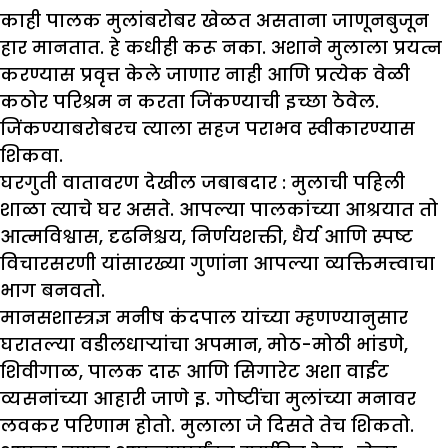
काही पालक मुलांबरोबर खेळत असताना जाणूनबुजून
हार मानतात. हे कधीही करू नका. अशाने मुलाला प्रयत्न
करण्यास प्रवृत्त केले जाणार नाही आणि प्रत्येक वेळी
कठोर परिश्रम न करता जिंकण्याची इच्छा ठेवेल.
जिंकण्याबरोबरच त्याला सहज पराभव स्वीकारण्यास
शिकवा.
घरगुती वातावरण देखील जबाबदार :
मुलाची पहिली
शाळा त्याचे घर असते. आपल्या पालकांच्या आश्रयात तो
आत्मविश्वास, दृढनिश्चय, निर्णयशक्ती, धैर्य आणि स्पष्ट
विचारसरणी यांसारख्या गुणांना आपल्या व्यक्तिमत्त्वाचा
भाग बनवतो.
मानसशास्त्रज्ञ मनीष कंदपाल यांच्या म्हणण्यानुसार
घरातल्या वडीलधाऱ्यांचा अपमान, मोठ-मोठी भांडणे,
शिवीगाळ, पालक दारू आणि सिगारेट अशा वाईट
व्यसनांच्या आहारी जाणे इ. गोष्टींचा मुलांच्या मनावर
लवकर परिणाम होतो. मुलाला जे दिसते तेच शिकतो.