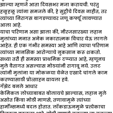
झाल्या म्हणजे आता दिवसभर मजा करायची. परंतु
हळूहळू त्यांना समजले की, हे सुट्टीचे दिवस नाहीत, तर
त्यांच्या निरागस बागडण्यावर जणू कर्फ्यू लावण्यात
आला आहे.
याचा परिणाम असा झाला की, नीरजसारख्या लहान
मुलांच्या मनात अनेक नकारात्मक विचार येऊ लागले
आहेत. ही एक गंभीर समस्या आहे आणि त्याचा परिणाम
त्यांच्या मानसिक आरोग्याचे नुकसान करू शकतो.
सध्या तरी ही समस्या प्राथमिक टप्प्यात आहे, म्हणूनच
मुले वैतागत असल्यास मोठयांनी रागावू नये. उलट
त्यांनी मुलांना या मोकळया वेळेत एखादे चांगले काम
करण्यासाठी प्रोत्साहन द्यायला हवे.
गॅ
झे
ट बनले आधार
केमिकल लोच्याबाबत बोलायचे झाल्यास, लहान मुले
असोत किंवा मोठी माणसे, तणावामुळे त्यांच्या
हार्मोन्समध्ये बदल होतात. लॉकडाऊनमुळे प्रत्येकाचा