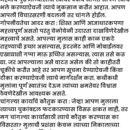
भले करण्याऐवजी त्याचे नुकसान करीत आहात. आपण
आपली विचारसरणी बदलली तर चांगले होईल.
गोपनीयतेचा आदर करा :
शिस्त आणि आज्ञाधारकपणा
महत्त्वपूर्ण असतो परंतु वेळोवेळी उदारता दाखविणेदेखील
महत्त्वाचे असते. आपल्या मुलास काही काळ एकटे
राहण्याची इच्छा असल्यास, इंटरनेट आणि मोबाईलवर
एखाद्याशी गप्पा मारु इच्छित असल्यास, त्यास तसे करू
द्या. जर आपल्याला असे वाटत असेल की तो काहीतरी
चूकीचे करीत आहे तर आपण सूचना देण्याऐवजी किंवा
टीका करण्याऐवजी त्याचे मार्गदर्शन करा. कधीकधी
मुलांना पूर्ण स्वातंत्र्य देऊन त्यांच्या क्षमतेवर विश्वास
ठेवणेदेखील आवश्यक असते.
चांगल्या कार्याचे कौतुक करा :
जेव्हा आपण मुलाला
त्याच्या चुकांबद्दल फटकारण्यास विसरू शकत नाही, तर
मग चांगल्या कार्यासाठी त्याचे कौतुक करण्यास का
विसरता? मुलाची प्रशंसा केवळ त्याच्या निकालाच्या