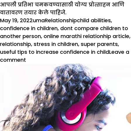
आपली प्रतिभा चमकवण्यासाठी योग्य प्रोत्साहन आणि
वातावरण तयार केले पाहिजे.
Posted
Author
Categories
Tags
May 19, 2022
uma
Relationship
child abilities
,
on
confidence in children
,
dont compare children to
another person
,
online marathi relationhip article
,
relationship
,
stress in children
,
super parents
,
useful tips to increase confidence in child
Leave a
on
comment
सुपर
पॅरेंट्स
सिंड्रोमचे
बळी
तर
नाहीत