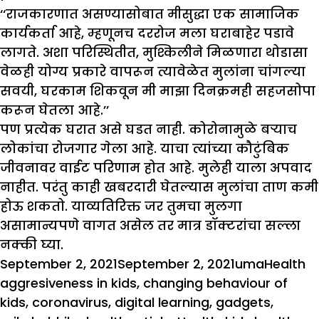
‘‘राजकारणात असण्यासोबात मीसुद्धा एक सामाजिक
कार्यकर्ता आहे, म्हणूनच दररोज मला घराबाहेर पडावे
लागते. अशा परिस्थितीत, मुश्किलीने मिळणारा थोडासा
वेळही योग्य प्रकारे वापरून त्यावेळेत मुलांना चांगल्या
सवयी, घरकाम शिकवून मी माझा दिनक्रमही सहजसोपा
करून घेतला आहे.’’
पण प्रत्येक घरात असे घडत नाही. कोरोनामुळे बऱ्याच
लोकांचा रोजगार गेला आहे. याचा त्यांच्या कौटुंबिक
जीवनावर वाईट परिणाम होत आहे. मुलेही याला अपवाद
नाहीत. परंतु काही खबरदारी घेतल्यास मुलांचा ताण कमी
होऊ शकतो. याव्यतिरिक्त जर तुमचा मुलगा
असामान्यपणे वागत असेल तर मात्र डॉक्टरांचा सल्ला
नक्की घ्या.
Posted
Author
Categor
T
September 2, 2021
September 2, 2021
uma
Health
on
aggresiveness in kids
,
changing behaviour of
kids
,
coronavirus
,
digital learning
,
gadgets
,