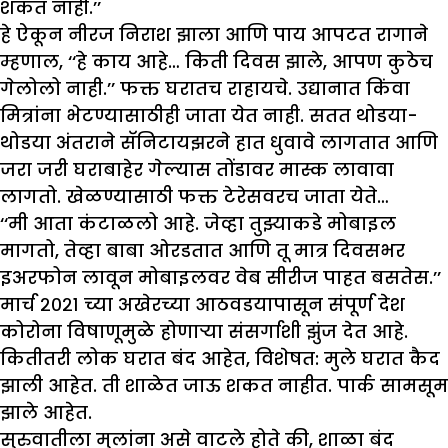
शकत नाही.’’
हे ऐकून नीरज निराश झाला आणि पाय आपटत रागाने
म्हणाल, ‘‘हे काय आहे… किती दिवस झाले, आपण कुठेच
गेलोलो नाही.’’ फक्त घरातच राहायचे. उद्यानात किंवा
मित्रांना भेटण्यासाठीही जाता येत नाही. सतत थोडया-
थोडया अंतराने सॅनिटायझरने हात धुवावे लागतात आणि
जरा जरी घराबाहेर गेल्यास तोंडावर मास्क लावावा
लागतो. खेळण्यासाठी फक्त टेरेसवरच जाता येते…
‘‘मी आता कंटाळलो आहे. जेव्हा तुझ्याकडे मोबाइल
मागतो, तेव्हा बाबा ओरडतात आणि तू मात्र दिवसभर
इअरफोन लावून मोबाइलवर वेब सीरीज पाहत बसतेस.’’
मार्च २०२१ च्या अखेरच्या आठवडयापासून संपूर्ण देश
कोरोना विषाणूमुळे होणाऱ्या संसर्गाशी झुंज देत आहे.
कितीतरी लोक घरात बंद आहेत, विशेषत: मुले घरात कैद
झाली आहेत. ती शाळेत जाऊ शकत नाहीत. पार्क सामसूम
झाले आहेत.
सुरुवातीला मुलांना असे वाटले होते की, शाळा बंद