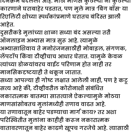
दिनक्रम बदलला आहे. मोठी माणसे कुठल्या ना कुठल्या
कारणाने घराबाहेर पडतात, पण मुले मात्र ‘बिग बॉस’ या
रिएलिटी शोच्या स्पर्धकांप्रमाणे घरातच बंदिस्त झाली
आहेत.
दुसरीकडे मुलांच्या शाळा सध्या बंद असल्या तरी
ऑनलाइन अभ्यास मात्र सुरू आहे. त्यामुळे
अभ्यासाशिवाय ते मनोरंजनसाठीही मोबाइल, संगणक,
लॅपटॉप किंवा टीव्हीचाच आधार घेतात. यामुळे केवळ
त्यांच्या डोळयांवरच वाईट परिणाम होत नाही तर
मानसिकदृष्टयाही ते थकून जातात.
सध्या आपल्या ही गोष्ट लक्षात आलेली नाही, पण हे कटू
सत्य आहे की, टीव्हीवरील कोरोनाशी संबंधित
नकारात्मक बातम्या सातत्याने ऐकल्यामुळे मोठया
माणसांसोबतच मुलांमध्येही तणाव वाढत आहे.
या तणावातून बाहेर पडण्याचा मार्ग काय? तर अशा
परिस्थितीत मुलांना काहीही करून नकारात्मक
वातावरणातून बाहेर काढणे खूपच गरजेचे आहे. त्यासाठी