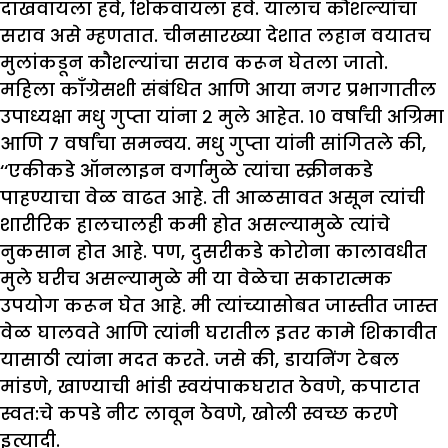
दाखवायला हवे, शिकवायला हवे. यालाच कौशल्यांचा
सराव असे म्हणतात. चीनसारख्या देशात लहान वयातच
मुलांकडून कौशल्यांचा सराव करून घेतला जातो.
महिला काँग्रेसशी संबंधित आणि आया नगर प्रभागातील
उपाध्यक्षा मधु गुप्ता यांना २ मुले आहेत. १० वर्षांची अग्रिमा
आणि ७ वर्षांचा समन्वय. मधु गुप्ता यांनी सांगितले की,
‘‘एकीकडे ऑनलाइन वर्गामुळे त्यांचा स्क्रीनकडे
पाहण्याचा वेळ वाढत आहे. ती आळसावत असून त्यांची
शारीरिक हालचालही कमी होत असल्यामुळे त्यांचे
नुकसान होत आहे. पण, दुसरीकडे कोरोना कालावधीत
मुले घरीच असल्यामुळे मी या वेळेचा सकारात्मक
उपयोग करून घेत आहे. मी त्यांच्यासोबत जास्तीत जास्त
वेळ घालवते आणि त्यांनी घरातील इतर कामे शिकावीत
यासाठी त्यांना मदत करते. जसे की, डायनिंग टेबल
मांडणे, खाण्याची भांडी स्वयंपाकघरात ठेवणे, कपाटात
स्वत:चे कपडे नीट लावून ठेवणे, खोली स्वच्छ करणे
इत्यादी.