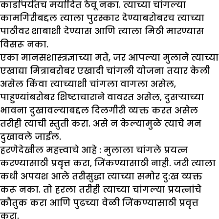
कार्डापर्यंतच मर्यादित ठेवू नका. त्याच्या चांगल्या
कामगिरीबद्दल त्याला पुरस्कार देण्याबरोबरच त्याच्या
पाठीवर शाबाशी देण्यास आणि त्याला मिठी मारण्यास
विसरू नका.
एका मानसशास्त्रज्ञाच्या मते, जर आपल्या मुलाने त्याच्या
एखाद्या मित्राबरोबर एखादी चांगली योजना तयार केली
असेल किंवा त्याच्याशी चांगला वागला असेल,
पाहुण्यांबरोबर शिष्टाचाराने वावरत असेल, दुसऱ्याच्या
भावना दुखावल्याबद्दल दिलगीरी व्यक्त करत असेल
तरीही त्याची स्तुती करा. असे न केल्यामुळे त्याचे मन
दुखावले जाईल.
हरणेदेखील महत्त्वाचे आहे :
मुलाला चांगले प्रयत्न
करण्यासाठी प्रवृत्त करा, जिंकण्यासाठी नाही. जरी त्याला
कधी अपयश आले तरीसुद्धा त्याच्या समोर दु:ख व्यक्त
करू नका. तो हरला तरीही त्याच्या चांगल्या प्रयत्नांचे
कौतुक करा आणि पुढच्या वेळी जिंकण्यासाठी प्रवृत्त
करा.