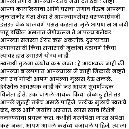
आपला तणाव आपल्यापर्यंतच मर्यादित ठेवा :
जेव्हा
आपण कार्यालयाचा आणि घराचा तणाव घेऊन आपल्या
मुलांसमोर येता तेव्हा ते आपल्याबरोबर बसण्याऐवजी
इतरत्र वेळ घालवणे पसंत करतात. मुले आपणास आनंदी
पाहू इच्छित असतात जेणेकरून ते आपल्याबरोबर
आपल्या समस्या शेयर करू शकतील. दुसऱ्याच्या
तणावासाठी किंवा रागासाठी मुलांना दटावणे किंवा
त्यांवर हात उगारणे योग्य नाही.
स्वत:शी तुलना कधीच करू नका :
हे आवश्यक नाही की
आपल्या बालपणात आपल्याला जे काही मिळाले नव्हते
त्या सर्व गोष्टी आपण आपल्या मुलास देऊ शकले.
हेदेखील आवश्यक नाही की जर आपण सुवर्णपदक
विजेता होते, एक चांगले गायक किंवा खेळाडू होते तर
आपले मूलही तसेच असले पाहिजे. प्रत्येक मुलाचे स्वत:चे
छंद, कल आणि मर्यादा असतात. त्यास त्याच दिशेने
बनवण्याचा प्रयत्न करा. कधीही गरजेपेक्षा जास्त अपेक्षा
करू नका. आपण आपले कर्तव्य बजावले पाहिजे, त्याला