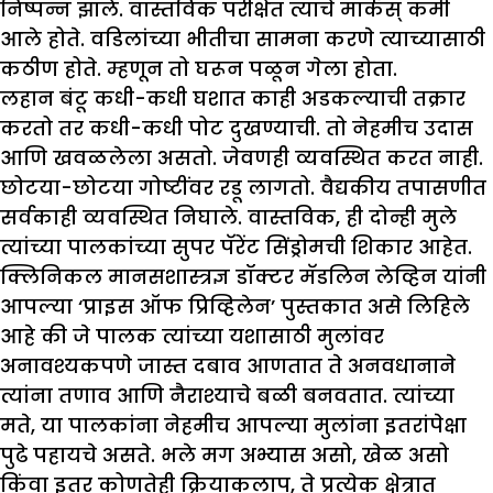
निष्पन्न झाले. वास्तविक परीक्षेत त्याचे मार्कस् कमी
आले होते. वडिलांच्या भीतीचा सामना करणे त्याच्यासाठी
कठीण होते. म्हणून तो घरून पळून गेला होता.
लहान बंटू कधी-कधी घशात काही अडकल्याची तक्रार
करतो तर कधी-कधी पोट दुखण्याची. तो नेहमीच उदास
आणि खवळलेला असतो. जेवणही व्यवस्थित करत नाही.
छोटया-छोटया गोष्टींवर रडू लागतो. वैद्यकीय तपासणीत
सर्वकाही व्यवस्थित निघाले. वास्तविक, ही दोन्ही मुले
त्यांच्या पालकांच्या सुपर पॅरेंट सिंड्रोमची शिकार आहेत.
क्लिनिकल मानसशास्त्रज्ञ डॉक्टर मॅडलिन लेव्हिन यांनी
आपल्या ‘प्राइस ऑफ प्रिव्हिलेन’ पुस्तकात असे लिहिले
आहे की जे पालक त्यांच्या यशासाठी मुलांवर
अनावश्यकपणे जास्त दबाव आणतात ते अनवधानाने
त्यांना तणाव आणि नैराश्याचे बळी बनवतात. त्यांच्या
मते, या पालकांना नेहमीच आपल्या मुलांना इतरांपेक्षा
पुढे पहायचे असते. भले मग अभ्यास असो, खेळ असो
किंवा इतर कोणतेही क्रियाकलाप, ते प्रत्येक क्षेत्रात