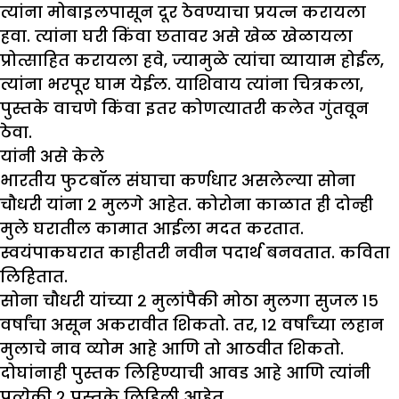
त्यांना मोबाइलपासून दूर ठेवण्याचा प्रयत्न करायला
हवा. त्यांना घरी किंवा छतावर असे खेळ खेळायला
प्रोत्साहित करायला हवे, ज्यामुळे त्यांचा व्यायाम होईल,
त्यांना भरपूर घाम येईल. याशिवाय त्यांना चित्रकला,
पुस्तके वाचणे किंवा इतर कोणत्यातरी कलेत गुंतवून
ठेवा.
यांनी असे केले
भारतीय फुटबॉल संघाचा कर्णधार असलेल्या सोना
चौधरी यांना २ मुलगे आहेत. कोरोना काळात ही दोन्ही
मुले घरातील कामात आईला मदत करतात.
स्वयंपाकघरात काहीतरी नवीन पदार्थ बनवतात. कविता
लिहितात.
सोना चौधरी यांच्या २ मुलांपैकी मोठा मुलगा सुजल १५
वर्षांचा असून अकरावीत शिकतो. तर, १२ वर्षांच्या लहान
मुलाचे नाव व्योम आहे आणि तो आठवीत शिकतो.
दोघांनाही पुस्तक लिहिण्याची आवड आहे आणि त्यांनी
प्रत्येकी २ पुस्तके लिहिली आहेत.