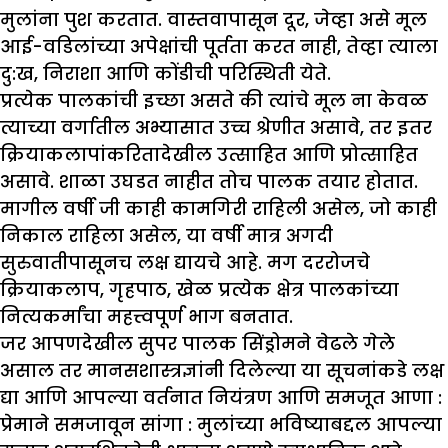
मुलांना पुश करतात. वास्तवापासून दूर, जेव्हा असे मूल
आई-वडिलांच्या अपेक्षांची पूर्तता करत नाही, तेव्हा त्याला
दु:ख, निराशा आणि कोंडीची परिस्थिती येते.
प्रत्येक पालकांची इच्छा असते की त्यांचे मूल ना केवळ
त्याच्या वर्गातील अभ्यासात उच्च श्रेणीत असावे, तर इतर
क्रियाकलापांकरितादेखील उत्साहित आणि प्रोत्साहित
असावे. शाळा उघडत नाहीत तोच पालक तयार होतात.
मागील वर्षी जी काही कामगिरी राहिली असेल, जो काही
निकाल राहिला असेल, या वर्षी मात्र अगदी
सुरुवातीपासूनच लक्ष द्यायचे आहे. मग दररोजचे
क्रियाकलाप, गृहपाठ, खेळ प्रत्येक क्षेत्र पालकांच्या
नित्यकर्मांचा महत्त्वपूर्ण भाग बनतात.
जर आपणदेखील सुपर पालक सिंड्रोमने वेढले गेले
असाल तर मानसशास्त्रज्ञांनी दिलेल्या या सूचनांकडे लक्ष
द्या आणि आपल्या वर्तनात नियंत्रण आणि समजूत आणा :
प्रेमाने समजावून सांगा :
मुलांच्या भविष्याबद्दल आपल्या