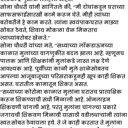
सोना चौधरी यांनी सांगितले की, ‘‘मी दोघांकडून घराच्या
साफसफाईसारखी कामे करून घेते. मीही त्यांच्या
बरोबरीने हे काम करते. त्यांना स्वयंपाकघरात माझ्या
सोबत ठेवते, शिवाय मोकळा वेळ मिळताच
त्याच्यांबरोबर खेळते.’’
सोना चौधरी यांच्या मते, ‘‘सध्याच्या लॉकडाऊनच्या
काळात मुलांच्या वागणुकीत बदल झाला आहे. म्हणूनच
पालक आणि शिक्षकांनी मुलांकडे जास्त लक्ष देणे
आवश्यक आहे. पूर्वीच्या काळी मुले शाळेसोबतच
आपल्या आजूबाजूच्या परिसराकडूनही खूप काही शिकत
असत. घरातील कामातून शिकत असत.
‘‘सध्याच्या कोरोना काळात मुलांना घरातच प्रात्यक्षिक
करून शिकण्याची संधी मिळाली आहे. ऑनलाइन
शिकवणी चांगली आहे, परंतु मुलांना चांगल्या प्रकारे
जगायची शिकवण मिळावी यासाठी वडीलधाऱ्यांनी त्यांना
स्वत:सोबत ठेवायला हवे. ते जे काही करतात ते मुलांना