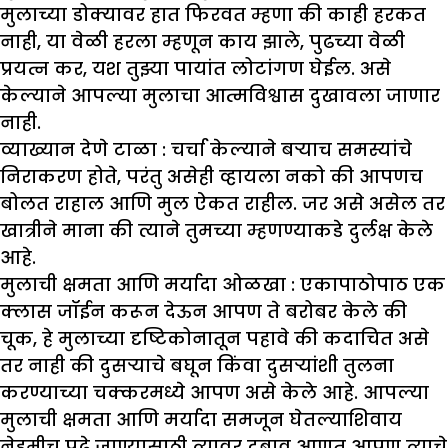
मुलाच्या डोक्यावर हात फिरवत म्हणा की काही हरकत
नाही, या वेळी हरला म्हणून काय झाले, पुढच्या वेळी
प्रयत्न कर, यश तुझ्या पायांत लोटांगण घेईल. असे
केल्याने आपल्या मुलाचा आत्मविश्वास दुखावला जाणार
नाही.
व्याख्यान देणे टाळा :
चर्चा केल्याने बऱ्याच समस्यांचे
निराकरण होते, परंतु असेही व्हायला नको की आपणच
बोलत राहाल आणि मुल ऐकत राहील. जर असे असेल तर
खात्रीने माना की त्याने तुमच्या म्हणण्याकडे दुर्लक्ष केले
आहे.
मुलाची क्षमता आणि मर्यादा ओळखा :
एकापाठोपाठ एक
क्लास जॉईन करून देऊन आपण ते बरोबर केले की
चूक, हे मुलाच्या दृष्टिकोनातून पहावे की कदाचित असे
तर नाही की दुसऱ्याचे बघून किंवा दुसऱ्यांशी तुलना
करण्याच्या चक्करमध्ये आपण असे केले आहे. आपल्या
मुलाची क्षमता आणि मर्यादा समजून घेतल्याशिवाय
नेहमीच पुढे जाण्यासाठी त्यावर दबाव आणत आपण त्याचे