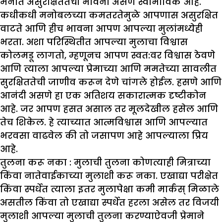
मनात असुरक्षिततेची भावना असणे स्वाभाविक आहे.
कधीकधी मनोबलच्या कमतरतेमुळे आपणास असुरक्षित
वाटते आणि हीच भावना आपण आपल्या मुलांमध्येही
भरता. अशा परिस्थितीत आपल्या मुलाचा विश्वास
कोलमडू लागतो, म्हणूनच आपण स्वत:वर विश्वास ठेवणे
आणि त्याला आपल्या प्रेमाच्या आणि ममतेच्या सावलीत
सुरक्षिततेची जाणीव करून देणे चांगले होईल. हसणे आणि
आनंदी असणे हा एक अतिशय सकारात्मक दृष्टीकोन
आहे. जर आपण हसत असाल तर मूलदेखील हसेल आणि
तेच शिकेल. हे त्याच्यात आत्मविश्वास आणि आपल्यात
भरवसा वाढवेल की तो जसापण आहे आपल्याला प्रिय
आहे.
तुलना करू नका :
मुलाची तुलना कोणत्याही मित्राच्या
किंवा नातेवाईकाच्या मुलाशी करू नका. एखाद्या परीक्षेत
किंवा स्पर्धेत त्याला इतर मुलापेक्षा कमी मार्कस् मिळाले
असतील किंवा तो एखाद्या स्पर्धेत हरला असेल तर विजयी
मुलाशी आपल्या मुलाची तुलना करण्याऐवजी प्रेमाने