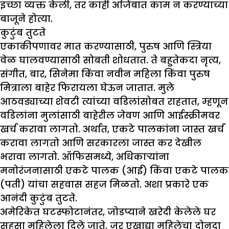
इच्छा व्यक्त केली, तर काही अजिबात काम न करण्याच्या
बाजूने होत्या.
कुटुंब तुटते
एकाकीपणावर मात करण्यासाठी, पुरुष आणि स्त्रिया
वेळ घालवण्यासाठी सोबती शोधतात. ते बहुतेकदा नृत्य,
संगीत, बार, सिनेमा किंवा नवीन महिला किंवा पुरुष
मित्राला बाहेर फिरायला घेऊन जातात. मुले
आठवड्याच्या शेवटी त्यांच्या वडिलांसोबत राहतात, म्हणून
वडिलांना मुलांसाठी बाहेरील जेवण आणि आईस्क्रीमवर
खर्च करावा लागतो. अर्थात, एकटे पालकांना जास्त खर्च
करावा लागतो आणि सरकारला जास्त कर देखील
भरावा लागतो. ऑफिसमध्ये, अधिकाऱ्यांना
मनोरंजनासाठी एकटे पालक (आई) किंवा एकटे पालक
(पती) यांचा सहवास सहज मिळतो. अशा प्रकारे एक
आनंदी कुटुंब तुटते.
अमेरिकेत घटस्फोटानंतर, जोडप्याने खरेदी केलेले घर
सहसा महिलेला दिले जाते. जर एखाद्या महिलेचा दोनदा