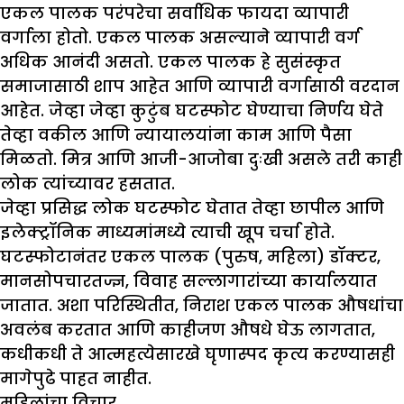
एकल पालक परंपरेचा सर्वाधिक फायदा व्यापारी
वर्गाला होतो. एकल पालक असल्याने व्यापारी वर्ग
अधिक आनंदी असतो. एकल पालक हे सुसंस्कृत
समाजासाठी शाप आहेत आणि व्यापारी वर्गासाठी वरदान
आहेत. जेव्हा जेव्हा कुटुंब घटस्फोट घेण्याचा निर्णय घेते
तेव्हा वकील आणि न्यायालयांना काम आणि पैसा
मिळतो. मित्र आणि आजी-आजोबा दुःखी असले तरी काही
लोक त्यांच्यावर हसतात.
जेव्हा प्रसिद्ध लोक घटस्फोट घेतात तेव्हा छापील आणि
इलेक्ट्रॉनिक माध्यमांमध्ये त्याची खूप चर्चा होते.
घटस्फोटानंतर एकल पालक (पुरुष, महिला) डॉक्टर,
मानसोपचारतज्ज्ञ, विवाह सल्लागारांच्या कार्यालयात
जातात. अशा परिस्थितीत, निराश एकल पालक औषधांचा
अवलंब करतात आणि काहीजण औषधे घेऊ लागतात,
कधीकधी ते आत्महत्येसारखे घृणास्पद कृत्य करण्यासही
मागेपुढे पाहत नाहीत.
महिलांचा विचार