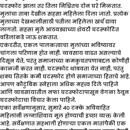
घटस्फोट झाला तर तिला निश्चितच दोन घरे मिळतात.
मुलांचा ताबा देखील सहसा महिलेला दिला जातो. प्रत्येक
मुलाच्या देखभालीसाठी पतीला महिलेला खर्च द्यावा
लागतो. सहसा मुले आठवड्याच्या शेवटी घटस्फोटित
वडिलांकडे जाऊ शकतात.
एकंदरीत, एकल पालकत्वाचा मुलांच्या भविष्यावर
चांगला परिणाम होत नाही. व्यवसाय वाढत असल्याचे
दिसून येते, परंतु समाजाच्या कमकुवतपणाबद्दल कोणीही
काळजी करत नाही. घटस्फोट थांबवता येत नाही, परंतु
शक्य तितके कमी घटस्फोट होणे समाजाच्या हिताचे आहे.
आपण कौटुंबिक स्नेहाला अधिक महत्त्व दिले पाहिजे
आणि व्यवसायातील नफा घटस्फोटापासून वेगळा ठेवून
घटस्फोटाचा विचार केला पाहिजे.
एका सर्वेक्षणानुसार, सुमारे ४० टक्के अविवाहित
महिलांनी लग्नाशिवाय मूल होण्याची इच्छा व्यक्त केली
आहे. सर्वेक्षणात सहभागी होणाऱ्या एकल मातांपैकी एक