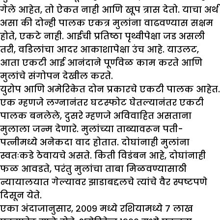
गेले आहेत, तो ऐकत नाही आणि खूप त्रास देतो. याचा अर्थ
असा की दोन्ही पालक एकत्र मुलांना वाढवण्यास सक्षम
होते, एकटे नाही. आईची प्रतिष्ठा पृथ्वीपेक्षा जड असली
तरी, वडिलांचा आदर आकाशापेक्षा उंच आहे. याउलट,
आता एकटी आई आनंदाने पूर्णवेळ काम करते आणि
मुलांचे संगोपन देखील करते.
युरोप आणि अमेरिकेत दोन प्रकारचे एकटी पालक आहेत.
एक म्हणजे लग्नानंतर घटस्फोट घेतल्यानंतर एकटी
पालक बनलेले, दुसरे म्हणजे अविवाहित असताना
मुलाला जन्म देणारे. मुलांच्या ताब्यावरून पती-
पत्नीमध्ये अनेकदा वाद होतात. दोघांनाही मुलांना
स्वतःकडे ठेवायचे असते. किती विडंबन आहे, दोघांनाही
फळ आवडते, परंतु मुलांचा ताबा मिळवण्यासाठी
न्यायालयात गेल्यावर झाडाबद्दलचे त्यांचे वैर स्पष्टपणे
दिसून येते.
एका अंदाजानुसार, २००९ मध्ये रशियामध्ये ७ लाख