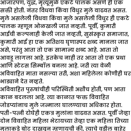
आजारपण, युद्ध, मृत्यूमुळे एकटे पालक असणे ही एक
सक्ती होती. नंतर विधवा किंवा विधुर मुले वाढवत असत.
मुले असलेली विधवा किंवा मुले असलेली विधुर ही एकटे
पालक म्हणून ओळखली जात नव्हती. पूर्वी, कुमारी
आईची कल्पनाही केली जात नव्हती, सुसंस्कृत समाजात,
कुमारी आई हा एक अतिशय घृणास्पद शब्द मानला जात
असे, परंतु आता तो एक सामान्य शब्द आहे. आता तो
आवडू लागला आहे. इतकेच नाही तर आता तो एक प्रथा
आणि स्टेटस सिम्बॉल बनला आहे. जरी त्या वेळी
अविवाहित माता नसल्या तरी, अशा महिलेला कोणीही घर
भाड्याने देत नव्हते.
अविवाहित पुरुषांचीही परिस्थिती अशीच होती, पण आता
काळ बदलला आहे. त्या काळात फक्त विवाहित
जोडप्यांनाच मुले जन्माला घालण्याचा अधिकार होता.
पती-पत्नी दोघेही एकत्र मुलांना वाढवत असत. पूर्वी जेव्हा
दोन विवाहित महिला भेटायच्या तेव्हा एक महिला तिच्या
मुलाकडे बोट दाखवून म्हणायची की, त्याचे वडील बाहेर