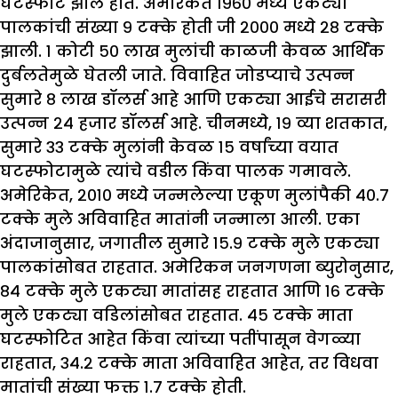
घटस्फोट झाले होते. अमेरिकेत १९६० मध्ये एकट्या
पालकांची संख्या ९ टक्के होती जी २००० मध्ये २८ टक्के
झाली. १ कोटी ५० लाख मुलांची काळजी केवळ आर्थिक
दुर्बलतेमुळे घेतली जाते. विवाहित जोडप्याचे उत्पन्न
सुमारे ८ लाख डॉलर्स आहे आणि एकट्या आईचे सरासरी
उत्पन्न २४ हजार डॉलर्स आहे. चीनमध्ये, १९ व्या शतकात,
सुमारे ३३ टक्के मुलांनी केवळ १५ वर्षांच्या वयात
घटस्फोटामुळे त्यांचे वडील किंवा पालक गमावले.
अमेरिकेत, २०१० मध्ये जन्मलेल्या एकूण मुलांपैकी ४०.७
टक्के मुले अविवाहित मातांनी जन्माला आली. एका
अंदाजानुसार, जगातील सुमारे १५.९ टक्के मुले एकट्या
पालकांसोबत राहतात. अमेरिकन जनगणना ब्युरोनुसार,
८४ टक्के मुले एकट्या मातांसह राहतात आणि १६ टक्के
मुले एकट्या वडिलांसोबत राहतात. ४५ टक्के माता
घटस्फोटित आहेत किंवा त्यांच्या पतींपासून वेगळ्या
राहतात, ३४.२ टक्के माता अविवाहित आहेत, तर विधवा
मातांची संख्या फक्त १.७ टक्के होती.