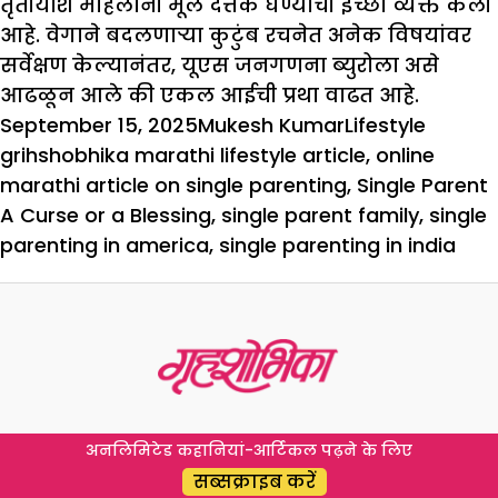
तृतीयांश महिलांनी मूल दत्तक घेण्याची इच्छा व्यक्त केली
आहे. वेगाने बदलणाऱ्या कुटुंब रचनेत अनेक विषयांवर
सर्वेक्षण केल्यानंतर, यूएस जनगणना ब्युरोला असे
आढळून आले की एकल आईची प्रथा वाढत आहे.
Posted
Author
Categories
Tags
September 15, 2025
Mukesh Kumar
Lifestyle
on
grihshobhika marathi lifestyle article
,
online
marathi article on single parenting
,
Single Parent
A Curse or a Blessing
,
single parent family
,
single
parenting in america
,
single parenting in india
अनलिमिटेड कहानियां-आर्टिकल पढ़ने के लिए
सब्सक्राइब करें