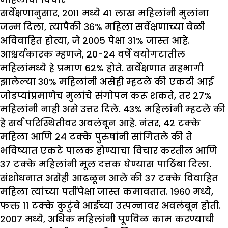
सर्वेक्षणानुसार, २०११ मध्ये ४१ लाख महिलांनी मुलांना
जन्म दिला, त्यापैकी ३६% महिला सर्वेक्षणाच्या वेळी
अविवाहित होत्या, जे २००५ पेक्षा ३१% जास्त आहे.
आश्चर्यकारक म्हणजे, २०-२४ वर्षे वयोगटातील
महिलांमध्ये हे प्रमाण ६२% होते. सर्वेक्षणात सहभागी
झालेल्या ३०% महिलांनी असेही म्हटले की एकटी आई
जोडप्यांप्रमाणेच मुलांचे संगोपन करू शकते, तर २७%
महिलांनी नाही असे उत्तर दिले. ४३% महिलांनी म्हटले की
हे सर्व परिस्थितीवर अवलंबून आहे. नंतर, ४२ टक्के
महिला आणि २४ टक्के पुरुषांनी सांगितले की ते
भविष्यात एकटे पालक होण्याचा विचार करतील आणि
३७ टक्के महिलांनी मूल दत्तक घेण्यास पाठिंबा दिला.
संशोधनात असेही आढळून आले की ३७ टक्के विवाहित
महिला त्यांच्या पतींपेक्षा जास्त कमावतात. १९६० मध्ये,
फक्त ११ टक्के कुटुंबे आईच्या उत्पन्नावर अवलंबून होती.
२००७ मध्ये, अधिक महिलांनी पूर्णवेळ काम करण्याची