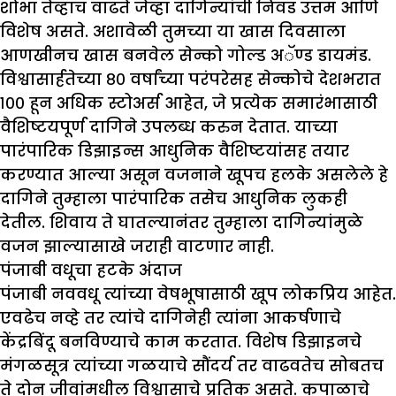
शोभा तेव्हाच वाढते जेव्हा दागिन्यांची निवड उत्तम आणि
विशेष असते. अशावेळी तुमच्या या खास दिवसाला
आणखीनच खास बनवेल सेन्को गोल्ड अॅण्ड डायमंड.
विश्वासार्हतेच्या ८० वर्षांच्या परंपरेसह सेन्कोचे देशभरात
१०० हून अधिक स्टोअर्स आहेत, जे प्रत्येक समारंभासाठी
वैशिष्टयपूर्ण दागिने उपलब्ध करुन देतात. याच्या
पारंपारिक डिझाइन्स आधुनिक वैशिष्टयांसह तयार
करण्यात आल्या असून वजनाने खूपच हलके असलेले हे
दागिने तुम्हाला पारंपारिक तसेच आधुनिक लुकही
देतील. शिवाय ते घातल्यानंतर तुम्हाला दागिन्यांमुळे
वजन झाल्यासाखे जराही वाटणार नाही.
पंजाबी वधूचा हटके अंदाज
पंजाबी नववधू त्यांच्या वेषभूषासाठी खूप लोकप्रिय आहेत.
एवढेच नव्हे तर त्यांचे दागिनेही त्यांना आकर्षणाचे
केंद्रबिंदू बनविण्याचे काम करतात. विशेष डिझाइनचे
मंगळसूत्र त्यांच्या गळयाचे सौंदर्य तर वाढवतेच सोबतच
ते दोन जीवांमधील विश्वासाचे प्रतिक असते. कपाळाचे