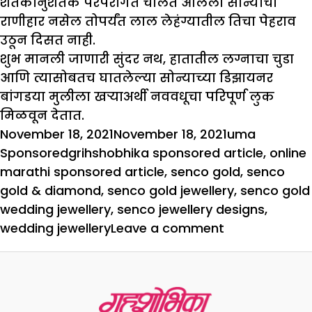
शतकानुशतके परंपरागत चालत आलेला सोन्याचा
राणीहार नसेल तोपर्यंत लाल लेहंग्यातील तिचा पेहराव
उठून दिसत नाही.
शुभ मानली जाणारी सुंदर नथ, हातातील लग्नाचा चुडा
आणि त्यासोबतच घातलेल्या सोन्याच्या डिझायनर
बांगडया मुलीला खऱ्याअर्थी नववधूचा परिपूर्ण लुक
मिळवून देतात.
Posted
Author
Categori
November 18, 2021
November 18, 2021
uma
on
Tags
Sponsored
grihshobhika sponsored article
,
online
marathi sponsored article
,
senco gold
,
senco
gold & diamond
,
senco gold jewellery
,
senco gold
wedding jewellery
,
senco jewellery designs
,
on
wedding jewellery
Leave a comment
प्रत्येक
नववधूला
खास
बनवणारी