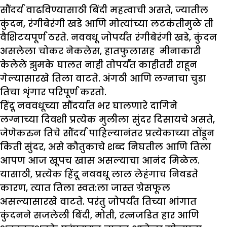
सौंदर्य वाढविण्यासाठी बिंदी महत्वाची असते, ज्यातील
कुंदन, रंगीबेरंगी खडे आणि मोत्यांच्या लटकंतीमुळे ती
वैशिटयपूर्ण ठरते. नववधू जोपर्यंत रंगीबेरंगी खडे, कुंदन
असलेला चोकर नेकलेस, हातफुलासह मीनाकारी
केलेले झुमके घालत नाही तोपर्यंत काहीतरी राहून
गेल्यासारखे तिला वाटते. अंगठी आणि लग्नाचा चुडा
तिचा शृंगार परिपूर्ण करतो.
हिंदू नववधूच्या सौंदर्यात भर घालणारे दागिने
लग्नाच्या दिवशी प्रत्येक मुलीला सुंदर दिसायचे असते,
जेणेकरुन तिचे सौंदर्य पाहिल्यानंतर प्रत्येकाच्या तोंडून
किती सुंदर, असे कौतुकाचे शब्द निघतील आणि तिला
आपण आज खूपच खास असल्याचा आनंद मिळेल.
यासाठी, प्रत्येक हिंदू नववधू लाल लेहंगाच निवडते
कारण, त्यात तिला स्वत:ला जास्त ग्रेसफूल
असल्यासारखे वाटते. परंतु जोपर्यंत तिच्या भांगात
कुंदनने सजलेली बिंदी, मोती, रत्नजडित हार आणि