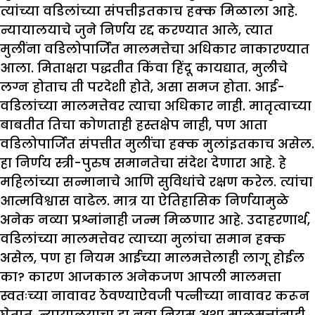
त्यांच्या वडिलांच्या संपत्तीइतकाच हक्क मिळाला आहे.
न्यायालयाचे जुने निर्णय रद्द करण्यात आले, त्यात
मुलींना वडिलोपार्जित मालमत्तेचा अधिकार नाकारण्यात
आला. मिताक्षरा पद्धतीत किंवा हिंदू कायद्यात, मुलीचे
लग्न होताच ती परदेशी होते, असा समज होता. आई-
वडिलांच्या मालमत्तेवर त्याचा अधिकार नाही. मातृत्वाच्या
बाबतीत तिचा कोणताही हस्तक्षेप नाही, पण आता
वडिलोपार्जित संपत्तीत मुलींचा हक्क मुलांइतकाच असेल.
हा निर्णय स्त्री-पुरुष समानतेचा संदेश देणारा आहे. हे
महिलांच्या सन्मानाचे आणि सुविधांचे रक्षण करेल. त्यांचा
आत्मविश्वास वाढेल. मात्र या ऐतिहासिक निर्णयामुळे
अनेक नव्या प्रश्नांनाही जन्म मिळणार आहे. उदाहरणार्थ,
वडिलांच्या मालमत्तेवर त्याच्या मुलांचा समान हक्क
असेल, पण हा नियम आईच्या मालमत्तेलाही लागू होईल
का? कारण आजकाल अनेकजण आपली मालमत्ता
स्वतःच्या नावावर ठेवण्याऐवजी पत्नीच्या नावावर करून
घेतात. न्यायालयाचा हा नवा नियम अशा मालमत्तांनाही