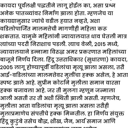
कायदा पूर्वलक्षी पद्धतीने लागू होईल का, असा प्रश्न
अनेक पातळ्यांवर निर्माण झाला होता. म्हणजेच या
कायद्यानुसार ज्यांचे वडील हयात नव्हते, अशा
वडिलोपार्जित मालमत्तेची मागणीही महिला करू
शकतात. यामुळे महिलांनी न्यायालयात धाव घेतली मात्र
त्यांच्या पदरी निराशाच पडली. त्याच वेळी, 2015 मध्ये,
न्यायालयाने डन्नामा विरुद्ध अमर प्रकरणात महिलांच्या
बाजूने निर्णय दिला. हिंदू उत्तराधिकार (सुधारणा) कायदा,
2005 लागू होण्यापूर्वी वडिलांचा मृत्यू झाला असला, तरी
आई-वडिलांच्या मालमत्तेवर मुलींचा हक्क असेल, हे आता
स्पष्ट झाले आहे. सुप्रीम कोर्टाने मुलीला समान वारसा
हक्क बजावला आहे. जर ती मुलगा म्हणून जन्माला
आली असती तर ती अशी स्थिती झाली असती. म्हणजेच,
मुलीला आता वडिलांचा मृत्यू झाला असला तरीही
मुलाप्रमाणेच संपत्तीचे हक्क मिळतील. हा निर्णय संयुक्त
हिंदू कुटुंबे तसेच बौद्ध, शीख, जैन, आर्य समाज आणि