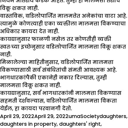
नियम अतिशय कडक आहेत. तुम्ही ही मालमत्ता तशीच
विकू शकत नाही.
वास्तविक, वडिलोपार्जित मालमत्तेत अनेकांचा वाटा आहे.
त्यामुळे कोणत्याही एका व्यक्तीला मालमत्ता विकण्याचा
अधिकार कायदा देत नाही.
कायद्यानुसार फाळणी नसेल तर कोणतीही व्यक्ती
स्वतःच्या इच्छेनुसार वडिलोपार्जित मालमत्ता विकू शकत
नाही.
मिळालेल्या माहितीनुसार, वडिलोपार्जित मालमत्ता
विकण्यासाठी सर्व संबंधितांची संमती आवश्यक आहे.
भागधारकांपैकी एकानेही नकार दिल्यास, तुम्ही
मालमत्ता विकू शकत नाही.
कायद्यानुसार, सर्व भागधारकांनी मालमत्ता विकण्यास
सहमती दर्शवल्यास, वडिलोपार्जित मालमत्ता विकता
येईल, हा कायदा परवानगी देतो.
Posted
Author
Categories
Tags
April 29, 2022
April 29, 2022
uma
Society
daughters
,
on
daughters in property
,
daughters' right
,