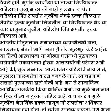
ठेवले होते. सुप्रीम कोर्टाच्या या ताज्या निर्णयानंतर
वडिलांचा मृत्यू झाला की नाही हे लक्षात न घेता
वडिलोपार्जित संपत्तीत मुलींना जेवढे हक्क मिळतात
तेवढेच हक्क मुलांना मिळतील. या निर्णयानंतर थेट या
कायद्यानुसार मुलींना वडिलोपार्जित संपत्तीत हक्क
मिळाला आहे.
भारतीय पितृसत्ताक समाजाच्या व्यवस्थेमध्ये सत्ता,
मालमत्ता, संतती आणि सत्ता ही तीन मूलभूत केंद्रे आहेत.
या तिन्ही आस्थापना या मोठ्या घरांमध्ये पुरुषांच्या
बरोबरीने एकवटल्या होत्या. आत्तापर्यंतची परंपरा अशी
आहे की, मूल जन्माला आल्यानंतर वडिलांचे नाव जाते,
मुलाला मालमत्तेचा वारस बनवले जाते. त्याचप्रमाणे
सत्ताही पुरुषांच्या हाती गेली आहे. मग ते सामाजिक,
आर्थिक, राजकीय किंवा धार्मिक असो. त्यामुळे समाजात
महिलांचे स्थान दुय्यम राहिले आहे. याच कारणामुळे
मुलींना नैसर्गिक हक्क म्हणून जो संपत्तीचा अधिकार
मिळायला हवा होता, तो त्यांना उपलब्ध नव्हता. पण आता