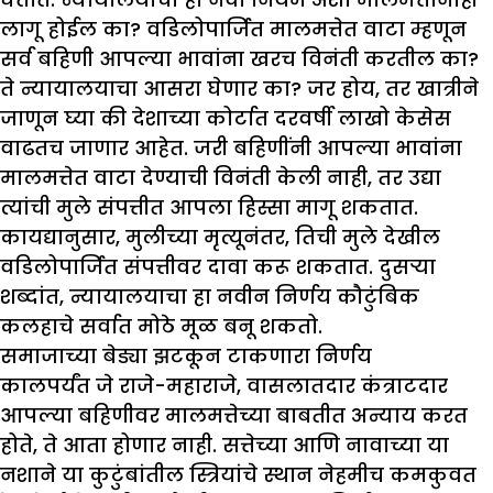
लागू होईल का? वडिलोपार्जित मालमत्तेत वाटा म्हणून
सर्व बहिणी आपल्या भावांना खरच विनंती करतील का?
ते न्यायालयाचा आसरा घेणार का? जर होय, तर खात्रीने
जाणून घ्या की देशाच्या कोर्टात दरवर्षी लाखो केसेस
वाढतच जाणार आहेत. जरी बहिणींनी आपल्या भावांना
मालमत्तेत वाटा देण्याची विनंती केली नाही, तर उद्या
त्यांची मुले संपत्तीत आपला हिस्सा मागू शकतात.
कायद्यानुसार, मुलीच्या मृत्यूनंतर, तिची मुले देखील
वडिलोपार्जित संपत्तीवर दावा करू शकतात. दुसऱ्या
शब्दांत, न्यायालयाचा हा नवीन निर्णय कौटुंबिक
कलहाचे सर्वात मोठे मूळ बनू शकतो.
समाजाच्या बेड्या झटकून टाकणारा निर्णय
कालपर्यंत जे राजे-महाराजे, वासलातदार कंत्राटदार
आपल्या बहिणीवर मालमत्तेच्या बाबतीत अन्याय करत
होते, ते आता होणार नाही. सत्तेच्या आणि नावाच्या या
नशाने या कुटुंबांतील स्त्रियांचे स्थान नेहमीच कमकुवत