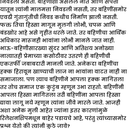
निवडली असती. बहिणीशी असलेले नाते आणि संपत्ती
यातून त्यांनी मालमत्ता निवडली नसती, तर बहिणींसमोर
एवढी गुंतागुंतीची निवड कधीच निर्माण झाली नसती.
फक्त तिचा हिस्सा मागून मुलगी लोभी, चपळ आणि
बंडखोर आहे असे गृहीत धरले जाते. तर बहिणीचा आर्थिक
अधिकार मारूनही भावांना लोभी मानले जात नाही.
भाऊ-बहिणीसारख्या सुंदर आणि अतिशय अनोख्या
नात्यातही प्रेमाच्या कसोटीवर उतरणे ही बहिणीची
एकतर्फी जबाबदारी मानली जाते. अनेकदा बहिणींचा
हक्क हिरावून खाण्याची लाज ना भावांना वाटत नाही ना
समाजाला. पण त्याच बहिणीने आपला हक्क मागितला
तर तोच समाज एक कुटुंब म्हणून उभा राहतो. बहिणींनी
आपला हिस्सा मागितला तरी बहिणींना आपला हिस्सा
द्यावा लागू नये म्हणून त्यांना जीवे मारले जाते. आजही
अशा अनेक मुली आहेत ज्यांना इतर कारणांमुळे
रिलेशनशिपमधून बाहेर पडायचे आहे, परंतु त्यांच्यासमोर
प्रश्न येतो की त्यांनी कुठे जावे?