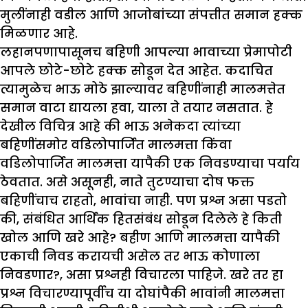
मुलींनाही वडील आणि आजोबांच्या संपत्तीत समान हक्क
मिळणार आहे.
लहानपणापासूनच बहिणी आपल्या भावाच्या प्रेमापोटी
आपले छोटे-छोटे हक्क सोडून देत आहेत. कदाचित
त्यामुळेच भाऊ मोठे झाल्यावर बहिणींनाही मालमत्तेत
समान वाटा द्यायला हवा, याला ते तयार नसतात. हे
देखील विचित्र आहे की भाऊ अनेकदा त्यांच्या
बहिणींसमोर वडिलोपार्जित मालमत्ता किंवा
वडिलोपार्जित मालमत्ता यापैकी एक निवडण्याचा पर्याय
ठेवतात. असे असूनही, नाते तुटण्याचा दोष फक्त
बहिणींचाच राहतो, भावांचा नाही. पण प्रश्न असा पडतो
की, संबंधित आर्थिक हितसंबंध सोडून दिलेले हे किती
खोल आणि खरे आहे? बहीण आणि मालमत्ता यापैकी
एकाची निवड करायची असेल तर भाऊ कोणाला
निवडणार?, असा प्रश्नही विचारला पाहिजे. खरे तर हा
प्रश्न विचारण्यापूर्वीच या दोघांपैकी भावांनी मालमत्ता