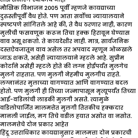
मौखिक विभाजन 2005 पूर्वी म्हणजे कायद्याच्या
दुरुस्तीपूर्वी वैध होते. पण आता सर्वोच्च न्यायालयाने
स्पष्टपणे सांगितले आहे की, ते वैध ठरणार नाही, कारण
मुलीची फसवणूक करून तिचा हक्क हिरावून घेण्यास
वाव असू शकतो. ते कायदेशीर नाही. मात्र, सार्वजनिक
दस्तऐवजातून वाव असेल तर अपवाद म्हणून ओळखले
जाऊ शकते, असेही न्यायालयाने म्हटले आहे. सुप्रीम
कोर्टाने असेही म्हटले होते की लग्न होईपर्यंत मुलगेच
मुलगे राहतात. पण मुलगी नेहमीच मुलगीच राहते.
लग्नानंतर मुलाच्या वागण्यात आणि वागण्यात बदल
होतो. पण मुलगी ही तिच्या जन्मापासून मृत्यूपर्यंत तिच्या
आई-वडिलांची लाडकी मुलगी असते. त्यामुळे
वडिलोपार्जित मालमत्तेत मुलगी तितकीच हक्कदार
मानली जाईल, मग तिचे वडील हयात असोत वा नसोत.
मालमत्तेचे दोन प्रकार आहेत
हिंदू उत्तराधिकार कायद्यानुसार मालमत्ता दोन प्रकारची