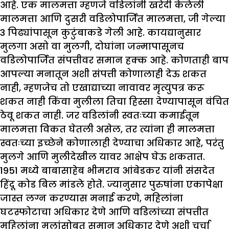
आहे. एक मालमत्ता म्हणजे वडिलांनी खरेदी केलेली
मालमत्ता आणि दुसरी वडिलोपार्जित मालमत्ता, जी गेल्या
3 पिढ्यांपासून कुटुंबाकडे गेली आहे. कायद्यानुसार
मुलगा असो वा मुलगी, दोघांना जन्मापासूनच
वडिलोपार्जित संपत्तीवर समान हक्क आहे. कोणताही बाप
आपल्या मनातून अशी संपत्ती कोणालाही देऊ शकत
नाही, म्हणजेच तो एखाद्याच्या नावावर मृत्युपत्र करू
शकत नाही किंवा मुलीला तिचा हिस्सा देण्यापासून वंचित
ठेवू शकत नाही. जर वडिलांनी स्वतःच्या कमाईतून
मालमत्ता विकत घेतली असेल, तर त्यांना ही मालमत्ता
स्वतःच्या इच्छेने कोणालाही देण्याचा अधिकार आहे, परंतु
मुलगे आणि मुलीदेखील यावर आक्षेप घेऊ शकतात.
1951 मध्ये बाबासाहेब भीमराव आंबेडकर यांनी संसदेत
हिंदू कोड बिल मांडले होते. ज्यानुसार पुरुषांना एकापेक्षा
जास्त लग्न करण्यास मनाई करणे, महिलांना
घटस्फोटाचा अधिकार देणे आणि वडिलांच्या संपत्तीत
महिलांना मुलांसोबत समान अधिकार देणे अशी चर्चा