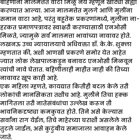
बहिणींना मालमत्तेत वाटा मिळू नये म्हणून खोट्या सह्या
करण्यात आल्या. आज मालमत्तेत मुलगे आणि मुलींना
समान वाटा आहे, परंतु बहुतेक प्रकरणांमध्ये, मुलींना ना-
हरकत प्रमाणपत्रावर स्वाक्षरी करण्यासाठी एनओसी
मिळते, ज्यामुळे सर्व मालमत्ता भावांच्या नावावर होते.
लखनऊ उच्च न्यायालयाचे अधिवक्ता डॉ. के.के. शुक्ला
म्हणतात की, अशी आणखी प्रकरणे समोर येत आहेत
ज्यात लोक लेखपालकडून बनावट एनओसी मिळवून
त्यांची नावे घेतात. बहिणीलाही माहीत नाही की तिच्या
नावावर खूप काही आहे.
एक महिला म्हणते, कायद्यात कितीही बदल केले तरी
लोकांची मानसिकता तशीच आहे. मुलीने तिचा हक्क
मागितला तरी नातेसंबंधांचा उल्लेख करून ती
भावनिकदृष्ट्या कमकुवत होते. तिने असे केल्यास
सर्वांना राग येईल, तिचे माहेरच्या घराशी असलेले नाते
तुटले जाईल, असे कुटुंबीय समाजाला आवाहन केले
जाते.