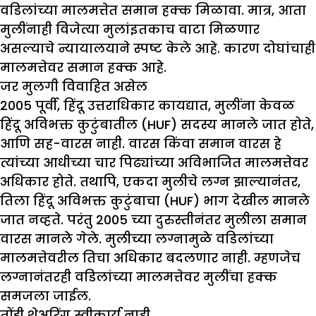
वडिलांच्या मालमत्तेत समान हक्क मिळावा. मात्र, आता
मुलींनाही विजेत्या मुलांइतकाच वाटा मिळणार
असल्याचे न्यायालयाने स्पष्ट केले आहे. कारण दोघांचाही
मालमत्तेवर समान हक्क आहे.
जर मुलगी विवाहित असेल
2005 पूर्वी, हिंदू उत्तराधिकार कायद्यात, मुलींना केवळ
हिंदू अविभक्त कुटुंबातील (HUF) सदस्य मानले जात होते,
आणि सह-वारस नाही. वारस किंवा समान वारस हे
त्यांच्या आधीच्या चार पिढ्यांच्या अविभाजित मालमत्तेवर
अधिकार होते. तथापि, एकदा मुलीचे लग्न झाल्यानंतर,
तिला हिंदू अविभक्त कुटुंबाचा (HUF) भाग देखील मानले
जात नव्हते. परंतु 2005 च्या दुरुस्तीनंतर मुलीला समान
वारस मानले गेले. मुलीच्या लग्नामुळे वडिलांच्या
मालमत्तेवरील तिचा अधिकार बदलणार नाही. म्हणजेच
लग्नानंतरही वडिलांच्या मालमत्तेवर मुलींचा हक्क
समजला जाईल.
तोंडी शेअरिंग स्वीकार्य नाही