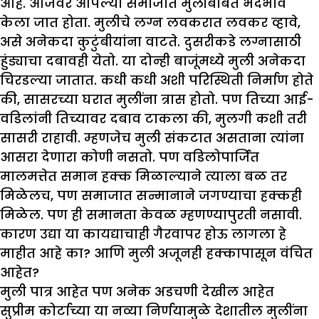
आहे. आजवर आपल्या समाजात मुलींबाबत भेदभाव
केला जात होता. मुलीचे लग्न लवकरात लवकर व्हावे,
असे अनेकदा कुटुंबीयांना वाटते. दुसरीकडे लग्नासाठी
हुंड्याचा दबावही येतो. या दोन्ही बाजूंमध्ये मुली अनेकदा
चिरडल्या जातात. कधी कधी अशी परिस्थिती निर्माण होते
की, सासरच्या घरात मुलींना त्रास होतो. पण तिच्या आई-
वडिलांनी तिच्यावर दबाव टाकला की, मुलगी कशी तरी
सासरी राहावी. म्हणजेच मुली संकटात असताना त्यांना
आसरा देणारा कोणी नसतो. पण वडिलोपार्जित
मालमत्तेत समान हक्क मिळाल्याने त्याला बळ तर
मिळेलच, पण समाजात सन्मानाने जगण्याचा हक्कही
मिळेल. पण ही समानता केवळ म्हणण्यापुरती नसावी.
कारण उद्या या कायद्याचाही गैरवापर होऊ लागला हे
माहीत आहे का? आणि मुली अजूनही हक्कापासून वंचित
आहेत?
मुली पात्र आहेत पण अनेक अडचणी देखील आहेत
सुप्रीम कोर्टाच्या या नव्या निर्णयामुळे देशातील मुलींना