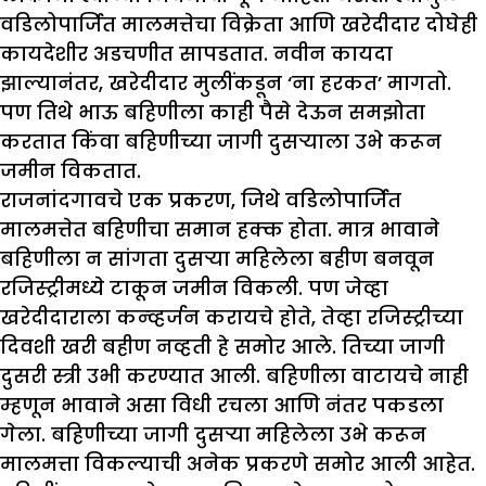
वडिलोपार्जित मालमत्तेचा विक्रेता आणि खरेदीदार दोघेही
कायदेशीर अडचणीत सापडतात. नवीन कायदा
झाल्यानंतर, खरेदीदार मुलींकडून ‘ना हरकत’ मागतो.
पण तिथे भाऊ बहिणीला काही पैसे देऊन समझोता
करतात किंवा बहिणीच्या जागी दुसऱ्याला उभे करून
जमीन विकतात.
राजनांदगावचे एक प्रकरण, जिथे वडिलोपार्जित
मालमत्तेत बहिणीचा समान हक्क होता. मात्र भावाने
बहिणीला न सांगता दुसऱ्या महिलेला बहीण बनवून
रजिस्ट्रीमध्ये टाकून जमीन विकली. पण जेव्हा
खरेदीदाराला कन्व्हर्जन करायचे होते, तेव्हा रजिस्ट्रीच्या
दिवशी खरी बहीण नव्हती हे समोर आले. तिच्या जागी
दुसरी स्त्री उभी करण्यात आली. बहिणीला वाटायचे नाही
म्हणून भावाने असा विधी रचला आणि नंतर पकडला
गेला. बहिणीच्या जागी दुसऱ्या महिलेला उभे करून
मालमत्ता विकल्याची अनेक प्रकरणे समोर आली आहेत.