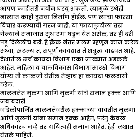
किंमत असते, ती अशी येत नाही. जुने नष्ट झाल्यावरच
आपण काहीतरी नवीन घडवू शकतो. त्यामुळे इथेही
नात्यात काही दुरावा निर्माण होईल. पण त्याचा फारसा
विचार करण्याची गरज नाही. या फाटाफुटीला तडा
गेल्याने समाजात सुधारणा घडून येत असेल, तर ही दरी
पडू दिलेलीच बरी. हे क्रॅक नंतर मलम म्हणून काम करेल.
सध्या, खटल्यात, संपूर्ण कायद्यात ते शत्रुत्व वाढवत आहे.
देशातील सर्व कायदा विभाग एका जाळ्यात अडकले
आहेत. महिला व बालविकास विभागासारखे विभाग
योग्य ती काळजी घेतील तेव्हाच हा कायदा फलदायी
ठरेल.
मालमत्तेत मुलगा आणि मुलगी यांचे समान हक्क आणि
जबाबदारी
वडिलोपार्जित मालमत्तेवरील हक्काच्या बाबतीत मुलगा
आणि मुलगी यांना समान हक्क आहेत, परंतु केवळ
अधिकारच नव्हे तर दायित्वही समान आहेत, हेही लक्षात
घेतले पाहिजे.