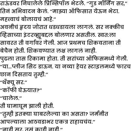
राऊंडवर निघालेले प्रिन्सिपॉल भेटले. ‘‘गुड मॉर्निंग सर,’’
तिनं अभिवादन केलं. ‘‘माझ्या ऑफिसात येऊन भेटा.
महत्त्वाचं बोलायचं आहे.’’
अवनीचं हृदय जोरात धडधडायला लागलं. सर नक्कीच
व्हिसाच्या इंटरव्ह्यूबद्दल बोलणार असतील. स्वत:ला
सावरत ती वर्गावर गेली. आज प्रथमच शिकवताना ती
बेचैन होती. शिकवण्यात लक्ष लागलं नाही.
पुढला तास रिकामा होता. ती सरांच्या ऑफिसमध्ये गेली.
‘‘या…प्लीज सिट डाऊन. या नव्या हेयर स्टाइलमध्ये फारच
छान दिसताय तुम्ही.’’
‘‘थँक्यू सर.’’
‘‘कॉफी घेऊयात?’’
‘‘चालेल.’’
ती घामाघूम झाली होती.
‘‘तुम्ही इतक्या घाबरलेल्या का असता? जर्मनीत
आपल्याला आठवडाभर एकत्र राहायचंय.’’
‘‘नाही सर, तसं काही नाही.’’