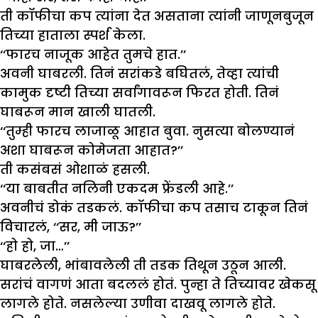
ती कॉफीचा कप त्यांना देत असताना त्यांनी जाणूनबुजून
तिच्या हाताला स्पर्श केला.
‘‘फारच नाजूक आहेत तुमचे हात.’’
अवनी घाबरली. तिनं सरांकडे बघितलं, तेव्हा त्यांची
कामुक दृष्टी तिच्या सर्वांगावरून फिरत होती. तिनं
घाबरून मान खाली घातली.
‘‘तुम्ही फारच लाजाळू आहात बुवा. नुसत्या बोलण्यानं
अशा घाबरून कोमेजता आहात?’’
ती कसंबसं ओशाळं हसली.
‘‘या बाबतीत नलिनी एकदम फ्रेंडली आहे.’’
अवनीचं डोकं तडकलं. कॉफीचा कप तसाच टाकून तिनं
विचारलं, ‘‘सर, मी जाऊ?’’
‘‘हो हो, जा…’’
घाबरलेली, भांबावलेली ती तडक तिथून उठून आली.
सरांचं वागणं आता बदललं होतं. पुन्हा ते तिच्यावर खेकसू
लागले होते. नसलेल्या उणीवा दाखवू लागले होते.