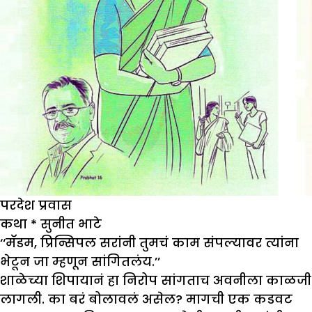
परदेश प्रवास
कथा
*
सुनीत भाटे
‘‘मॅडम, प्रिन्सिपल सरांनी तुमचं काम संपल्यावर त्यांना
भेटून जा म्हणून सांगितलंय.’’
शाळेच्या शिपायानं हा निरोप सांगताच अवनीला काळजी
लागली. का बरं बोलावलं असेल? मागची एक कडवट