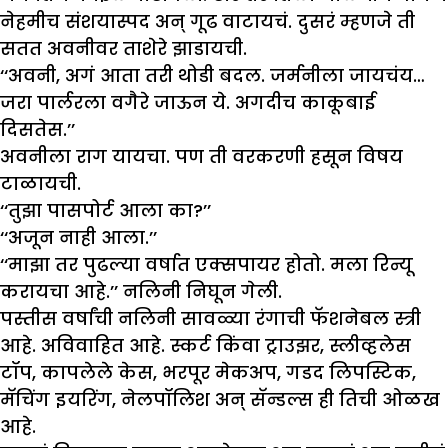
नेहमीच संशयास्पद अन् गूढ वाटायचं. दुसरं म्हणजे ती
सतत अवनीवर ताशेरे झाडायची.
‘‘अवनी, अगं आता तरी थोडी बदल. जर्मनीला जायचंय…
जरा पार्लरला वगैरे जाऊन ये. अगदीच काकूबाई
दिसतेस.’’
अवनीला राग यायचा. पण ती वरकरणी हसून विषय
टाळायची.
‘‘तुझा पासपोर्ट आला का?’’
‘‘अजून नाही आला.’’
‘‘माझा तर पुढल्या वर्षात एक्सपायर होतो. मला रिन्यू
करायचा आहे.’’ नलिनी निघून गेली.
पस्तीस वर्षांची नलिनी सावळ्या रंगाची फॅशनेबल स्त्री
आहे. अविवाहित आहे. स्कर्ट किंवा ट्राउझर, स्लीव्हलेस
टॉप, कापलेले केस, भरपूर मेकअप, गडद लिपस्टिक,
मॅचिंग इयरिंग, नेलपॉलिश अन् सॅन्डल्स ही तिची ओळख
आहे.