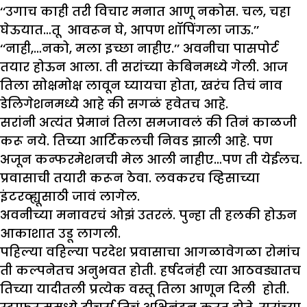
‘‘उगाच काही तरी विचार मनात आणू नकोस. चल, चहा
घेऊयात…तू आवरून घे, आपण शॉपिंगला जाऊ.’’
‘‘नाही,…नको, मला इच्छा नाहीए.’’ अवनीचा पासपोर्ट
तयार होऊन आला. ती सरांच्या केबिनमध्ये गेली. आज
तिला सोक्षमोक्ष लावून घ्यायचा होता, खरंच तिचं नाव
डेलिगेशनमध्ये आहे की सगळं हवेतच आहे.
सरांनी अत्यंत प्रेमानं तिला समजावलं की तिनं काळजी
करू नये. तिच्या आर्टिकलची निवड झाली आहे. पण
अजून कन्फरमेशनची मेल आली नाहीए…पण ती येईलच.
प्रवासाची तयारी करून ठेवा. लवकरच व्हिसाच्या
इंटरव्ह्यूसाठी जावं लागेल.
अवनीच्या मनावरचं ओझं उतरलं. पुन्हा ती हलकी होऊन
आकाशात उडू लागली.
पहिल्या वहिल्या परदेश प्रवासाचा आगळावेगळा रोमांच
ती कल्पनेतच अनुभवत होती. हर्षदनंही त्या आठवड्यातच
तिच्या यादीतली प्रत्येक वस्तू तिला आणून दिली होती.