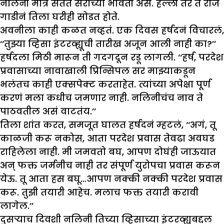
नलिनी मात्र सतत सरांच्या भोवती असे. हल्ली तर ते रोज
गाडीनं तिला घरीही सोडत होते.
अवनीला काही कळत नव्हतं. एक दिवस हर्षदनं विचारलं,
‘‘तुझ्या व्हिसा इंटरव्ह्यूची तारीख अजून आली नाही का?’’
हर्षदला मिठी मारून ती गदगदून रडू लागली. ‘‘हर्ष, परदेश
प्रवासाच्या नावाखाली प्रिन्सिपल सर माझ्याकडून
भलंतच काही एक्सपेक्ट करताहेत. त्यांच्या अपेक्षा पूर्ण
करणं मला कधीच जमणार नाही. नलिनीचंच नाव ते
पाठवतील असं वाटतंय.’’
तिला शांत करत, समजूत घालत हर्षदनं म्हटलं, ‘‘अगं, तू
काळजी करू नकोस, आता परदेश प्रवास तेवढा अवघड
राहिलेला नाही. मी जमवतो बघ, आपण दोघंही जाऊयात
अन् फक्त जर्मनीच नाही तर संपूर्ण युरोपचा प्रवास करून
येऊ. तू आता हस बघू…आपण नक्की नक्की परदेश प्रवास
करू. तुझी तयारी आहेच. मलाच फक्त तयारी करावी
लागेल.’’
दुसऱ्याच दिवशी नलिनी तिच्या व्हिसाच्या इंटरव्ह्यूबद्दल