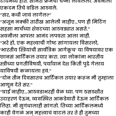
टायमध्ये होते. सोनेरी फ्रेमचा चष्मा लावलेला. अवनीला
एकदम तिचे वडिल आठवले.
‘‘सर, कधी जावं लागेल?’’
‘‘अजून नक्की तारीख आलेली नाहीए…पण ही मिटिंग
सहसा मार्चच्या शेवटच्या आठवड्यात असते.’’
अवनीला आपला आनंद लपवता आला नाही.
‘‘अरे हो, एक महत्त्वाची गोष्ट सांगायला विसरलो,
‘भारतीय स्त्रियांची सार्वत्रिक आगेकूच’ या विषयावर एक
छानसं आर्टिकल तयार करा. त्या लोकांना भारतीय
स्त्रीच्या प्रगतीविषयी, पर्यायानं देश किती पुढे गेलाय
याविषयी कळायला हवं.’’
‘‘दोन तीन दिवसातच आर्टिकल तयार करून मी तुम्हाला
आणून देते सर.’’
‘‘घाई नाहीए…आठवडाभरही वेळ घ्या. पण ठसठशीत
उदाहरणं देऊन, व्यवस्थित आकडेवारी देऊन आर्टिकल
लिहा. मी सुगंधालाही सांगतो. तिच्या आर्टिकलमध्ये
काही वेगळं अन् महत्त्वाचं वाटलं तर ते ही तुमच्या