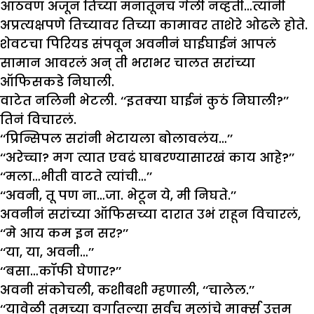
आठवण अजून तिच्या मनातूनच गेली नव्हती…त्यांनी
अप्रत्यक्षपणे तिच्यावर तिच्या कामावर ताशेरे ओढले होते.
शेवटचा पिरियड संपवून अवनीनं घाईघाईनं आपलं
सामान आवरलं अन् ती भराभर चालत सरांच्या
ऑफिसकडे निघाली.
वाटेत नलिनी भेटली. ‘‘इतक्या घाईनं कुठं निघाली?’’
तिनं विचारलं.
‘‘प्रिन्सिपल सरांनी भेटायला बोलावलंय…’’
‘‘अरेच्चा? मग त्यात एवढं घाबरण्यासारखं काय आहे?’’
‘‘मला…भीती वाटते त्यांची…’’
‘‘अवनी, तू पण ना…जा. भेटून ये, मी निघते.’’
अवनीनं सरांच्या ऑफिसच्या दारात उभं राहून विचारलं,
‘‘मे आय कम इन सर?’’
‘‘या, या, अवनी…’’
‘‘बसा…कॉफी घेणार?’’
अवनी संकोचली, कशीबशी म्हणाली, ‘‘चालेल.’’
‘‘यावेळी तुमच्या वर्गातल्या सर्वच मुलांचे मार्क्स उत्तम