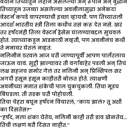
वयानं तिच्याहून लहान असलेल्या अन् रूपानं अन् बुद्धीनं
तिच्याहून उजव्या असलेल्या अवनीलासुद्धा अनेकदा
वेस्टर्न कपडे वापरण्याची इच्छा व्हायची. पण तिच्यातली
आदर्श भारतीय स्त्री तिला कधीच तसं करू देत नसे. खरं
तर हर्षदनंही तिला वेस्टर्न ड्रेसेस घालण्याबद्दल सुचवलं
होतं. त्याच्याकडून आडकाठी नव्हती, पण अवनीनंच कधी
ते मनावर घेतलं नव्हतं.
नलिनीनं ठरवलं आज घरी जाण्यापूर्वी आपण पार्लरलाच
जाऊन यावं. सुट्टी झाल्यावर ती वर्गाबाहेर पडली अन् तिचं
लक्ष सहजच समोर गेलं तर नलिनी अन् प्रिन्सिपल सर
अगदी हसून हसून काहीतरी बोलत होते. त्याक्षणी
अवनीच्या मनात शंकेची पाल चुकचुकली. तिचा मूडच
बिघडला. ती तडक घरी पोहोचली.
तिचा चेहरा बघून हर्षदनं विचारलं, ‘‘काय झालं? तू अशी
का दिसतेस?’’
‘‘हर्षद, मला शंका येतेय, नलिनी काही तरी डाव खेळतेय…
तिची लक्षणं बरी दिसत नाहीत.’’