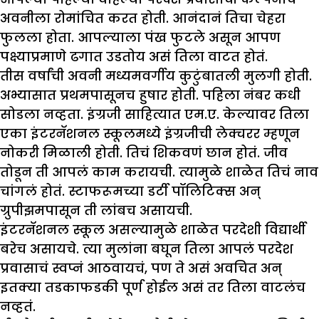
अवनीला रोमांचित करत होती. आनंदानं तिचा चेहरा
फुलला होता. आपल्याला पंख फुटले असून आपण
पक्ष्याप्रमाणे ढगात उडतोय असं तिला वाटत होतं.
तीस वर्षांची अवनी मध्यमवर्गीय कुटुंबातली मुलगी होती.
अभ्यासात प्रथमपासूनच हुषार होती. पहिला नंबर कधी
सोडला नव्हता. इंग्रजी साहित्यात एम.ए. केल्यावर तिला
एका इंटरनॅशनल स्कूलमध्ये इंग्रजीची लेक्चरर म्हणून
नोकरी मिळाली होती. तिचं शिकवणं छान होतं. जीव
तोडून ती आपलं काम करायची. त्यामुळे शाळेत तिचं नाव
चांगलं होतं. स्टाफरूमच्या डर्टी पॉलिटिक्स अन्
ग्रुपीझमपासून ती लांबच असायची.
इंटरनॅशनल स्कूल असल्यामुळे शाळेत परदेशी विद्यार्थी
बरेच असायचे. त्या मुलांना बघून तिला आपलं परदेश
प्रवासाचं स्वप्नं आठवायचं, पण ते असं अवचित अन्
इतक्या तडकाफडकी पूर्ण होईल असं तर तिला वाटलंच
नव्हतं.