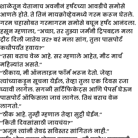
शाळेतून येतानाच अवनीनं हर्षदच्या आवडीचे समोसे
आणले होते. ते तिनं मायक्रोव्हेवमध्ये गरम करून घेतले.
गरम चहासोबत गरमागरम समोसे बघून हर्षद आनंदला.
हसून म्हणाला, ‘‘अच्छा, तर तुझ्या जर्मनी ट्रिपबद्दल मला
ट्रीट दिली जातेय तर? बरं मला सांग, तुला पासपोर्ट
कधीपर्यंत हवाय?’’
‘‘तसा बराच वेळ आहे. सर म्हणाले आहेत, मीट मार्च
महिन्यांत असते.’’
‘‘ठीकाय, मी ऑनलाइन फॉर्म भरून देतो. जेव्हा
त्यांच्याकडून सूचना येईल, तेव्हा तुला एक दिवस रजा
घ्यावी लागेल. सगळी सर्टिफिकेट्स आणि पेपर्स घेऊन
पासपोर्ट ऑफिसला जावं लागेल. तिथं बराच वेळ
लागतो.’’
‘‘ठीक आहे. तुम्ही म्हणाल तेव्हा सुट्टी घेईन.’’
‘‘किती दिवसांसाठी जायचंय?’’
‘‘अजून त्यांनी तेवढं सविस्तर सांगितलं नाही.’’