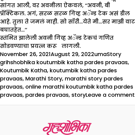
सांगत आली, वर अवनीला ऐकवलं, ‘‘अवनी, बी
प्रॅक्टिकल. अगं, सरळ सरळ गिव्ह अॅन्ड टेक असं डील
आहे. तुला ते जमलं नाही. सो सॉरी…येते मी…सर माझी वाट
बघातहेत…’’
स्तंभित झालेली अवनी गिव्ह अॅन्ड टेकचं गणित
सोडवण्याचा प्रयत्न करू लागली.
Posted
Author
Categorie
Tags
November 26, 2021
August 29, 2022
uma
Story
on
grihshobhika koutumbik katha pardes pravaas
,
Koutumbik Katha
,
koutumbik katha pardes
pravaas
,
Marathi Story
,
marathi story pardes
pravaas
,
online marathi koutumbik katha pardes
pravaas
,
pardes pravaas
,
story
Leave a comment