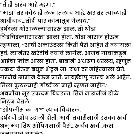
‘‘ते ही खरंच आहे म्हणा.’’
‘‘माझा तर कोट ही लग्नातलाच आहे, खरं तर त्याच्याही
आधीचाच…तोही पार कामातून गेलाय.’’
हर्षदला ओशाळल्यासारखं झालं. तो थोडा
चिडचिडल्यासारखा झाला होता. थोडा नाराज होऊन
म्हणाला, ‘‘आधी अकाउंटला किती पैसे आहेत ते बघायला
हवं. त्यानंतर खरेदीचं बघावं लागेल. आजच गावाकडून
आईचा फोन आला होता. बाबांनी अंथरूण धरलंय, म्हणून
एकदा येऊन बघून भेटून जा. राधा दर महिन्याला येते.
गरजेचं सामान देऊन जाते. जावईबापू फारच भले आहेत.
तिला कुठल्याही गोष्टीला नाही म्हणत नाहीत.’’
अवनीचा मूड एकदम बिघडला. तिनं नाराजीनं डोळे
मिटून घेतले.
‘‘झोपलीस का गं?’’ त्यानं विचारलं.
हर्षदची झोप उडाली होती. आधी तयारीसाठी इतका खर्च
अन् मग तिथं शॉपिंगसाठी पैसे…खर्चच खर्च…कसं
जमवायचं सगळं?