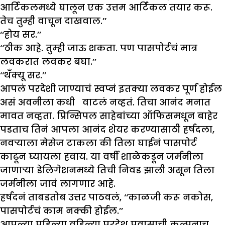
आर्टिकलमध्ये घालून एक उत्तम आर्टिकल तयार करू.
तेच तुम्ही वाचून दाखवाल.’’
‘‘होय सर.’’
‘‘ठीक आहे. तुम्ही जाऊ शकता. पण पासपोर्टचं मात्र
लवकरात लवकर बघा.’’
‘‘थँक्यू सर.’’
आपलं परदेशी जाण्याचं स्वप्नं इतक्या लवकर पूर्ण होईल
असं अवनीला कधी वाटलं नव्हतं. तिचा आनंद मनात
मावत नव्हता. प्रिन्सिपल साहेबांच्या ऑफिसमधून बाहेर
पडताच तिनं आपला आनंद शेयर करण्यासाठी हर्षदला,
नवऱ्याला मेसेज टाकला की तिला घाईनं पासपोर्ट
काढून घ्यायला हवाय. या वर्षी शाळेकडून जर्मनीला
जाणाऱ्या डेलिगेशनमध्ये तिची निवड झाली असून तिला
जर्मनीला जावं लागणार आहे.
हर्षदनं ताबडतोब उत्तर पाठवलं, ‘‘काळजी करू नकोस,
पासपोर्टचं काम नक्की होईल.’’
आपल्या पहिल्या वहिल्या परदेश प्रवासाची कल्पनाच