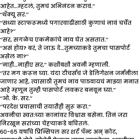
आहेत…म्हटलं, तुमचं अभिनंदन करावं.’’
‘‘थँक्यू सर.’’
‘‘सध्या स्टाफरूमध्ये पगारवाढीसाठी कुणाचं नावं चर्चेत
आहे?’’
‘‘सर, सगळेच एकमेकांचे नाव घेत असतात.’’
‘‘असं होय? बरं, ते जाऊ दे…तुमच्याकडे तुमचा पासपोर्ट
असेल ना?’’
‘‘नाही…नाहीए सर,’’ कशीबशी अवनी म्हणाली.
‘‘तर मग करून घ्या. यंदा टीचर्सचं जे डेलिगेशन जर्मनीला
जाणार आहे, त्यासाठी तुमचं नाव पाठवायचं माझ्या मनात
आहे म्हणून तुम्ही पासपोर्ट लवकर बनवून घ्या.’’
‘‘ओ. के. सर.’’
‘‘परदेश प्रवासाची तयारीही सुरू करा.’’
अवनीचा स्वत:च्या कानांवर विश्वास बसेना. तिनं जरा
निरखून सरांच्या चेहऱ्याकडे बघितलं.
६०-६५ वर्षांचे प्रिन्सिपल सर शर्ट पॅन्ट अन् कोट,