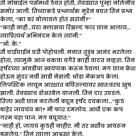
ती मोबाईल पर्समध्ये ठेवत होती, तेवढ्यात पुन्हा नलिनीच
समोर आली. तिच्याकडे प्रश्नार्थक मुद्रेनं बघत तिनं प्रश्न
केला, ‘‘का बरं बोलावलं होतं सरांनी?’’
‘‘काही नाही…यंदा क्लासचा रिझल्ट फार छान आलाय…
त्याप्रित्यर्थ अभिनंदन केलं त्यांनी.’’
‘‘ओ. के.’’
ती घाईघाईनं घरी पोहोचली. मनात तुडुंब आनंद भरलेला
होता, त्यामुळे आज थकवा वगैरे काही वाटत नव्हता. तिनं
हर्षदच्या आवडीचा स्वयंपाक करून ठेवला. मग छान फ्रेश
होऊन सुंदर नवी साडी नेसली. थोडा मेकअप केला.
लिपस्टिक लावून आरशात बघितल्यावर स्वत:वरच खुष
झाली. तेवढ्याच डोअरबेल वाजली. तिनं दार उघडलं.
तिला अशी छान नटलेली बघून हर्षद दचकला…‘‘कुठं
बाहेर जायचंय का? मी फार दमलोय. आधी एक कप
गरम चहा पाज. मग बघूयात.’’
‘‘नाही हो, जायचं कुठंही नाहीए. मी तर अशीच आवरून
बसलेय.’’ तिनं त्याला आश्वस्त केलं.