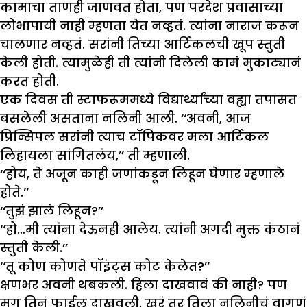
कामाचा ताणही जाणवत होता, पण परदेश प्रवासाच्या
लोभापायी नाही म्हणता येत नव्हतं. त्यांना नाराज करून
चालणार नव्हतं. सरांनी तिच्या आर्टिकलची खूप स्तुती
केली होती. त्यामुळेही ती त्यांनी दिलेली कामं मुकाट्यानं
करत होती.
एक दिवस ती स्टाफरूममध्ये विद्यार्थ्यांच्या वह्या तपासत
बसलेली असताना नलिनी आली. ‘‘अवनी, आज
प्रिन्सिपल सरांनी त्याच टॉपिकवर मला आर्टिकल
लिहायला सांगितलंय,’’ ती म्हणाली.
‘‘होय, ते अजून काही जणांकडून लिहून घेणार म्हणाले
होते.’’
‘‘तुझं झालं लिहून?’’
‘‘हो…मी त्यांना देऊनही आलेय. त्यांनी अगदी मुक्त कंठानं
स्तुती केली.’’
‘‘तू कोण कोणते पॉइंट्स कोट केलेत?’’
क्षणभर अवनी थबकली. हिला दाखवावं की नाही? पण
मग तिनं फाईल दाखवली. खरं तर तिला नलिनीचं वागणं