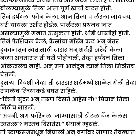
स्टाफरूममध्ये टीचर्स तिचं अभिनंदन करत होते. सरांच्या
बोलण्यामुळे तिला आता पूर्ण खात्री वाटत होती.
तिनं हर्षदला फोन केला. आज तिला पार्लरला जायचंय,
घरी यायला उशीर होईल. पार्लरला प्रथमच जात
असल्यामुळे मनात उत्सुकता होती. थोडी धास्तीही होती.
तिनं फेशियल केलं, केसांचा मॉर्डन कट अन् नंतर
दुकानातून स्वत:साठी ट्राझर अन् शर्टही खरेदी केला.
नव्या अवतारात ती घरी पोहोचली, तेव्हा हर्षदनं तिला
ओळखलंच नाही…अन् मग आनंदून त्यानं तिला मिठीतच
घेतली.
दुसऱ्या दिवशी जेव्हा ती ट्राउझर शर्टमध्ये शाळेत गेली तेव्हा
सगळेच तिच्याकडे बघत राहिले.
‘‘किती सुंदर अन् तरूण दिसते आहेस गं!’’ प्रियानं तिला
मिठीच मारली.
‘‘अवनी, अगं फॉरेनला जाण्यासाठी टोटल चेंज केलंस
स्वत:ला? मस्तच दिसतेस.’’ श्रेयानं म्हटलं.
ती स्टाफरूममधून निघाली अन् वर्गावर जाणार तेवढ्यात