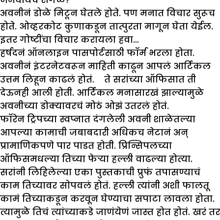
अवनीनं डोळे मिटून घेतले होते. पण मनात विचार सुरूच
होते. ओव्हरकोट कुणाकडून तात्पुरता मागून घेता येईल.
इतर गोष्टींचा विचार करायला हवा…
हर्षदनं ऑनलाइन पासपोर्टसाठी फॉर्म भरला होता.
अवनीनं इंटरनेटवरून माहिती काढून आपलं आर्टिकल
उत्तम लिहून काढलं होतं. ते सरांच्या ऑफिसात ती
देऊनही आली होती. आर्टिकल मनासारखं झाल्यामुळे
अवनीच्या डोक्यावरचं मोठं ओझं उतरलं होतं.
फॉरेन ट्रिपच्या स्वप्नात दंगलेली अवनी शाळेतल्या
आपल्या कामाची जबाबदारी अधिकच नेटानं अन्
प्रामाणिकपणे पार पाडत होती. प्रिन्सिपलच्या
ऑफिसमधल्या तिच्या फेऱ्या हल्ली वाढल्या होत्या.
सरांनी लिहिलेल्या एका पुस्तकाची प्रुफं तपासण्याचं
काम तिच्यावर सोपवलं होतं. हल्ली त्यांनी अशी फालतू
कामं तिच्याकडून करवून घेण्याचा सपाटा लावला होता.
त्यामुळे तिचं त्यांच्याकडे जाणंयेणं जास्त होत होतं. खरं तर