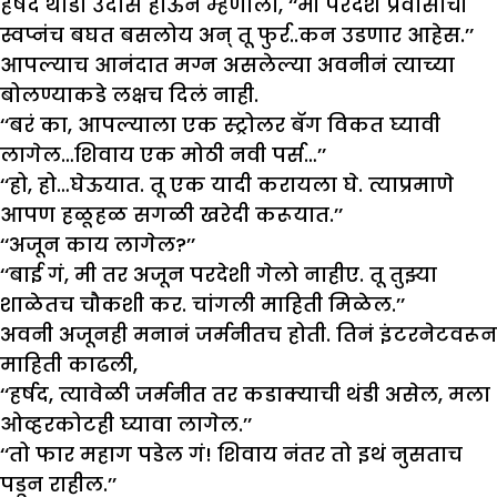
हर्षद थोडा उदास होऊन म्हणाला, ‘‘मी परदेश प्रवासाची
स्वप्नंच बघत बसलोय अन् तू फुर्र..कन उडणार आहेस.’’
आपल्याच आनंदात मग्न असलेल्या अवनीनं त्याच्या
बोलण्याकडे लक्षच दिलं नाही.
‘‘बरं का, आपल्याला एक स्ट्रोलर बॅग विकत घ्यावी
लागेल…शिवाय एक मोठी नवी पर्स…’’
‘‘हो, हो…घेऊयात. तू एक यादी करायला घे. त्याप्रमाणे
आपण हळूहळ सगळी खरेदी करूयात.’’
‘‘अजून काय लागेल?’’
‘‘बाई गं, मी तर अजून परदेशी गेलो नाहीए. तू तुझ्या
शाळेतच चौकशी कर. चांगली माहिती मिळेल.’’
अवनी अजूनही मनानं जर्मनीतच होती. तिनं इंटरनेटवरून
माहिती काढली,
‘‘हर्षद, त्यावेळी जर्मनीत तर कडाक्याची थंडी असेल, मला
ओव्हरकोटही घ्यावा लागेल.’’
‘‘तो फार महाग पडेल गं! शिवाय नंतर तो इथं नुसताच
पडून राहील.’’