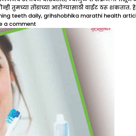
 दोन्ही तुमच्या तोंडाच्या आरोग्यासाठी वाईट ठरू शकतात. 
hing teeth daily
,
grihshobhika marathi health artic
on
e a comment
तुम्हाला
निरोगी
आणि
चमकदार
दात
हवे
असतील
तर
या
टिप्स
फॉलो
करा