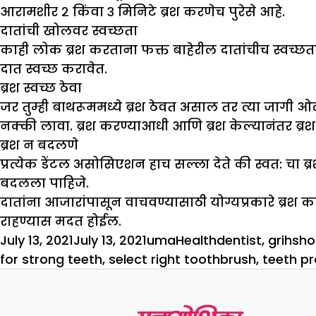
आरामशीर २ किंवा ३ मिनिटे ब्रश करणेच पुरेसे आहे.
दातांची खोलवर स्वच्छता
काही लोक ब्रश करताना फक्त बाहेरील दातांचीच स्वच्छता
दात स्वच्छ करावेत.
ब्रश स्वच्छ ठेवा
जर तुम्ही बाथरूममध्ये ब्रश ठेवत असाल तर त्या जागी ओ
नक्की लावा. ब्रश करण्याआधी आणि ब्रश केल्यानंतर ब्रश
ब्रश न बदलणे
प्रत्येक डेंटल असोसिएशन हाच सल्ला देते की स्वत: चा ब्रश
बदलला पाहिजे.
दातांना आजारांपासून वाचवण्यासाठी योग्यप्रकारे ब्रश 
राहण्यास मदत होईल.
Posted
Author
Categories
Tags
July 13, 2021
July 13, 2021
uma
Health
dentist
,
grihsho
on
for strong teeth
,
select right toothbrush
,
teeth p