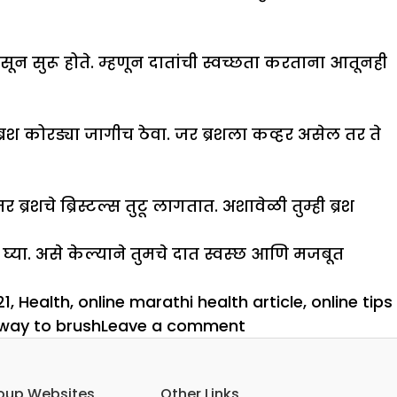
ून सुरू होते. म्हणून दातांची स्वच्छता करताना आतूनही
रश कोरड्या जागीच ठेवा. जर ब्रशला कव्हर असेल तर ते
ब्रशचे ब्रिस्टल्स तुटू लागतात. अशावेळी तुम्ही ब्रश
घ्या. असे केल्याने तुमचे दात स्वस्छ आणि मजबूत
21
,
Health
,
online marathi health article
,
online tips
on
 way to brush
Leave a comment
चुकीच्या
पद्धतीने
oup Websites
Other Links
तर