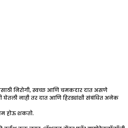
ण्यासाठी निरोगी, स्वच्छ आणि चमकदार दात असणे
ी घेतली नाही तर दात आणि हिरड्यांशी संबंधित अनेक
िणाम होऊ शकतो.