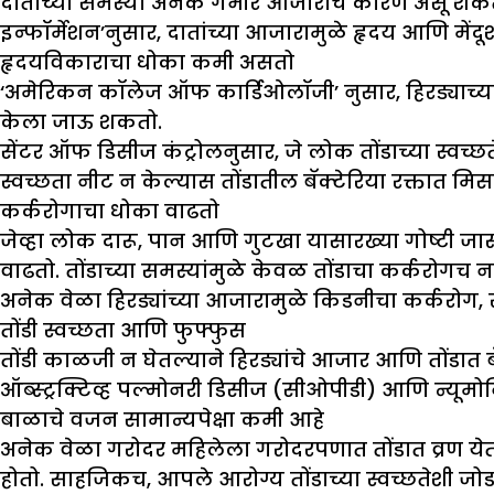
दातांच्या समस्या अनेक गंभीर आजारांचे कारण असू शकतात
इन्फॉर्मेशन’नुसार, दातांच्या आजारामुळे हृदय आणि मेंद
हृदयविकाराचा धोका कमी असतो
‘अमेरिकन कॉलेज ऑफ कार्डिओलॉजी’ नुसार, हिरड्याच्या
केला जाऊ शकतो.
सेंटर ऑफ डिसीज कंट्रोलनुसार, जे लोक तोंडाच्या स्वच्छ
स्वच्छता नीट न केल्यास तोंडातील बॅक्टेरिया रक्तात
कर्करोगाचा धोका वाढतो
जेव्हा लोक दारू, पान आणि गुटखा यासारख्या गोष्टी जास्
वाढतो. तोंडाच्या समस्यांमुळे केवळ तोंडाचा कर्करोगच
अनेक वेळा हिरड्यांच्या आजारामुळे किडनीचा कर्करोग, स
तोंडी स्वच्छता आणि फुफ्फुस
तोंडी काळजी न घेतल्याने हिरड्यांचे आजार आणि तोंडात बॅ
ऑब्स्ट्रक्टिव्ह पल्मोनरी डिसीज (सीओपीडी) आणि न्यूमो
बाळाचे वजन सामान्यपेक्षा कमी आहे
अनेक वेळा गरोदर महिलेला गरोदरपणात तोंडात व्रण ये
होतो. साहजिकच, आपले आरोग्य तोंडाच्या स्वच्छतेशी जो