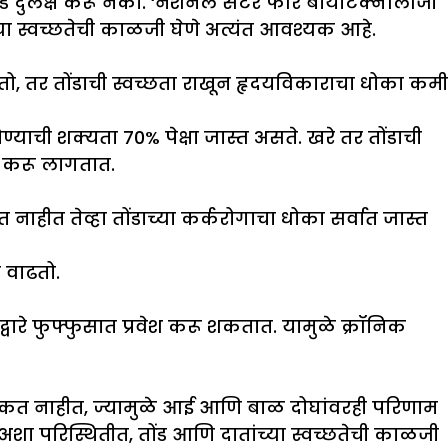
 दुर्लक्ष करू नका. ‘नॅशनल सेंटर फॉर बायोटेक्नॉलॉजी
च्या स्वच्छतेची काळजी घेणे अत्यंत आवश्यक आहे.
, तर तोंडाची स्वच्छता राखून हृदयविकाराचा धोका कमी
्याची शक्यता 70% पेक्षा जास्त असते. खरे तर तोंडाची
न करू लागतात.
ाहीत तेव्हा तोंडाच्या कर्करोगाचा धोका सर्वात जास्त
 वाढतो.
द्वारे फुफ्फुसात प्रवेश करू शकतात. यामुळे क्रॉनिक
 शकत नाहीत, ज्यामुळे आई आणि बाळ दोघांवरही परिणाम
शा परिस्थितीत, तोंड आणि दातांच्या स्वच्छतेची काळजी