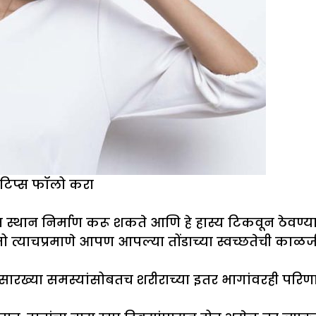
टिप्स फॉलो करा
दयात स्थान निर्माण करू शकते आणि हे हास्य टिकवून ठेव
 त्याचप्रमाणे आपण आपल्या तोंडाच्या स्वच्छतेची काळज
ंधी यासारख्या समस्यांसोबतच शरीराच्या इतर भागांवरही पर