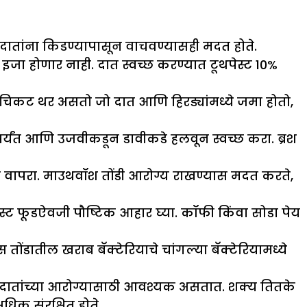
दातांना किडण्यापासून वाचवण्यासही मदत होते.
इजा होणार नाही. दात स्वच्छ करण्यात टूथपेस्ट 10%
क चिकट थर असतो जो दात आणि हिरड्यांमध्ये जमा होतो,
लपर्यंत आणि उजवीकडून डावीकडे हलवून स्वच्छ करा. ब्रश
 वापरा. माउथवॉश तोंडी आरोग्य राखण्यास मदत करते,
स्ट फूडऐवजी पौष्टिक आहार घ्या. कॉफी किंवा सोडा पेय
तोंडातील खराब बॅक्टेरियाचे चांगल्या बॅक्टेरियामध्ये
जे दातांच्या आरोग्यासाठी आवश्यक असतात. शक्य तितके
धिक संरक्षित होते.