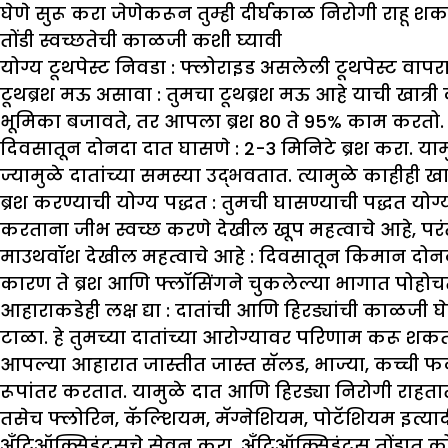
घेणे सुरू करा जेणेकरून तुम्ही दीर्घकाळ निरोगी राहू श
तोंडी स्वच्छतेची काळजी कशी घ्यावी
योग्य टूथपेस्ट निवडा :
फ्लोराइड असलेली टूथपेस्ट वापरा
टूथब्रश मऊ असावा :
तुमचा टूथब्रश मऊ आहे याची खात्री 
भूमिका बजावते, तर आपला ब्रश 80 ते 95% काम करतो.
दिवसातून दोनदा दात घासणे :
2-3 मिनिटे ब्रश करा. या
ज्यामुळे दातांच्या समस्या उद्भवतात. त्यामुळे काहीही खाल
ब्रश करण्याची योग्य पद्धत :
तुमची घासण्याची पद्धत योग्
करताना जीभ स्वच्छ करणे देखील खूप महत्वाचे आहे, परंतु
माउथवॉश देखील महत्वाचे आहे :
दिवसातून किमान दोनदा 
कारण ते ब्रश आणि फ्लॉसिंगने चुकलेल्या भागात पोहोचत
आहाराकडेही लक्ष द्या :
दातांची आणि हिरड्यांची काळजी घे
टाळा. हे तुमच्या दातांच्या आरोग्यावर परिणाम करू शक
आपल्या आहारात जास्तीत जास्त सॅलड, भाज्या, कच्ची फळे इ
रूपांतर करतात. यामुळे दात आणि हिरड्या निरोगी राहता
तसेच फ्लोरिन, कॅल्शियम, मॅग्नेशियम, पोटॅशियम इत्य
अँटिऑक्सिडंट्सचे सेवन करा. अँटिऑक्सिडंट्स तोंडात को