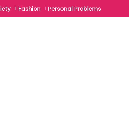
⚲
BSCRIBE
Login
iety
Fashion
Personal Problems
⚲