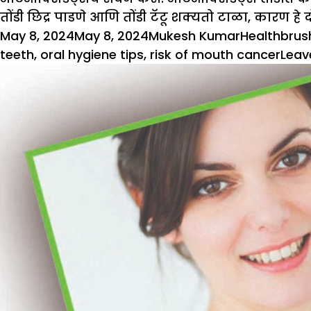
तोंडी छिद्र पाडणे आणि तोंडी टॅटू शक्यतो टाळा, कारण हे
Posted
Author
Categories
Tags
May 8, 2024
May 8, 2024
Mukesh Kumar
Health
brus
on
teeth
,
oral hygiene tips
,
risk of mouth cancer
Leav