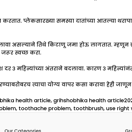
 करतात. प्लेकसारख्या समस्या दातांच्या आतल्या थरापास
लावा असल्याने तिथे किटाणू जमा होऊ लागतात. म्हणून ब्
 जरूर स्वच्छ करा.
 दर ३ महिन्यांच्या अंतराने बदलावा. कारण ३ महिन्यांनंतर 
करण्याबरोबरच त्याचा योग्य वापर कसा करावा हेही जाणून 
bhika health article
,
grihshobhika health article20
roblem
,
toothache problem
,
toothbrush
,
use right
Our Categories
Gr