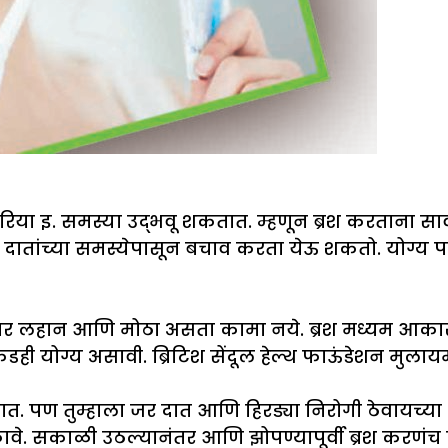
, पायरिया इ. समस्या उद्भवू शकतात. म्हणून ब्रश करतान
नेच दातांच्या समस्येपासून बचाव करता येऊ शकतो. योग्य 
ार लहान आणि मोठा असता कामा नये. ब्रश मध्यम आकाराच
 योग्य असावी. ब्रिटिश सेंदूल हेल्थ फाऊंडेशन मुलायम 
तात. पण तुम्हाला जर दात आणि हिरड्या निरोगी ठेवायच्या
ावे. सकाळी उठल्यानंतर आणि झोपण्यापूर्वी ब्रश करणंच 