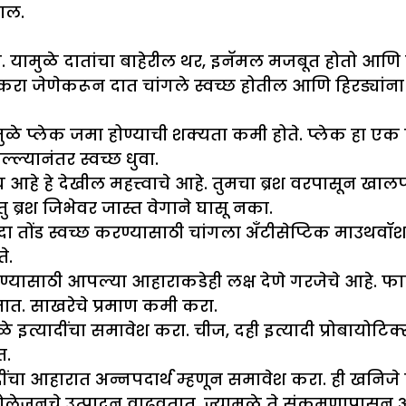
काल.
. यामुळे दातांचा बाहेरील थर, इनॅमल मजबूत होतो आणि 
करा जेणेकरून दात चांगले स्वच्छ होतील आणि हिरड्यांना 
मुळे प्लेक जमा होण्याची शक्यता कमी होते. प्लेक हा ए
्ल्यानंतर स्वच्छ धुवा.
य आहे हे देखील महत्त्वाचे आहे. तुमचा ब्रश वरपासून खा
 ब्रश जिभेवर जास्त वेगाने घासू नका.
तोंड स्वच्छ करण्यासाठी चांगला अँटीसेप्टिक माउथवॉश
े.
ण्यासाठी आपल्या आहाराकडेही लक्ष देणे गरजेचे आहे. फा
तात. साखरेचे प्रमाण कमी करा.
त्यादींचा समावेश करा. चीज, दही इत्यादी प्रोबायोटिक्स 
त.
ादींचा आहारात अन्नपदार्थ म्हणून समावेश करा. ही खनि
लेजनचे उत्पादन वाढवतात, ज्यामुळे ते संक्रमणापासून अ