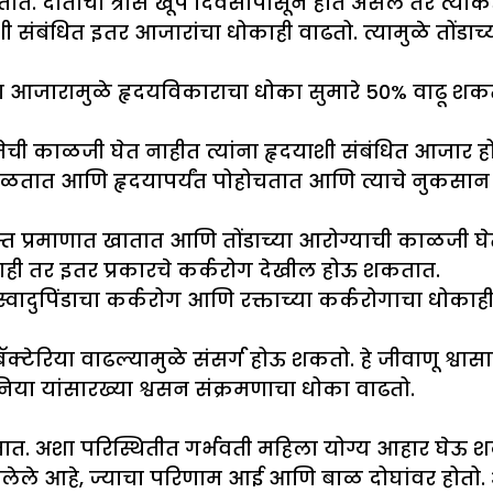
. दातांचा त्रास खूप दिवसांपासून होत असेल तर त्याकडे
ूशी संबंधित इतर आजारांचा धोकाही वाढतो. त्यामुळे तोंडा
 आजारामुळे हृदयविकाराचा धोका सुमारे 50% वाढू शकतो
तेची काळजी घेत नाहीत त्यांना हृदयाशी संबंधित आजार होण
 मिसळतात आणि हृदयापर्यंत पोहोचतात आणि त्याचे नुकसा
त प्रमाणात खातात आणि तोंडाच्या आरोग्याची काळजी घेत न
 नाही तर इतर प्रकारचे कर्करोग देखील होऊ शकतात.
्वादुपिंडाचा कर्करोग आणि रक्ताच्या कर्करोगाचा धोकाही
क्टेरिया वाढल्यामुळे संसर्ग होऊ शकतो. हे जीवाणू श्वासा
निया यांसारख्या श्वसन संक्रमणाचा धोका वाढतो.
तात. अशा परिस्थितीत गर्भवती महिला योग्य आहार घेऊ
डलेले आहे, ज्याचा परिणाम आई आणि बाळ दोघांवर होतो. अ