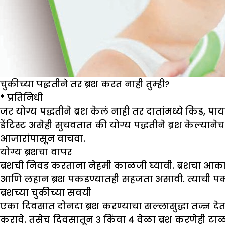
चुकीच्या पद्धतीने तर ब्रश करत नाही तुम्ही?
*
प्रतिनिधी
जर योग्य पद्धतीने ब्रश केलं नाही तर दातांमध्ये किड
डेंटिस्ट असेही सुचवतात की योग्य पद्धतीने ब्रश केल्या
आजारांपासून वाचवा.
योग्य ब्रशचा वापर
ब्रशची निवड करताना नेहमी काळजी घ्यावी. ब्रशचा आक
आणि लहान ब्रश पकडण्यातही सहजता असावी. त्याची पकडही
ब्रशच्या चुकीच्या सवयी
एका दिवसात दोनदा ब्रश करण्याचा सल्लासुद्धा तज्ज्ञ दे
करावे. तसेच दिवसातून ३ किंवा ४ वेळा ब्रश करणेही टाळ