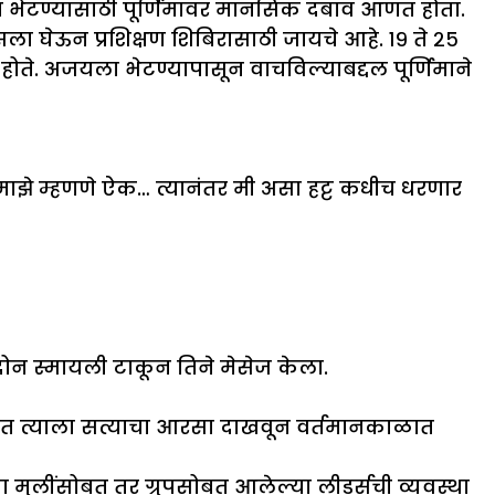
ा भेटण्यासाठी पूर्णिमावर मानसिक दबाव आणत होता.
ा घेऊन प्रशिक्षण शिबिरासाठी जायचे आहे. १९ ते २५
 होते. अजयला भेटण्यापासून वाचविल्याबद्दल पूर्णिमाने
ाझे म्हणणे ऐक… त्यानंतर मी असा हट्ट कधीच धरणार
ह दोन स्मायली टाकून तिने मेसेज केला.
तात त्याला सत्याचा आरसा दाखवून वर्तमानकाळात
या मुलींसोबत तर ग्रुपसोबत आलेल्या लीडर्सची व्यवस्था