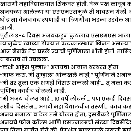
खासगी महाविद्यालयात शिकवत होती. वेळ पंख लावून कध
अजयच्या आलेल्या या एसएमएसमुळे ती घाबरून गेली. क
थोडासा बेजबाबदारपणाही या ठिणगीचा भडका उडवेल आणि
झाली.
पुढील ३-४ दिवस अजयकडून कुठलाच एसएमएस आला नाही. तर
त्यामुळेच त्याच्या डोक्यात कटकारस्थान शिजत असल्याच
आज नेमके तेच घडले ज्याची पूर्णिमाला भीती होती. त
घाबरतच तो उचलला.
‘‘कशी आहेस पुन्ना?’’ अजयचा आवाज थरथरत होता.
‘‘माफ करा, मी तुम्हाला ओळखले नाही,’’ पूर्णिमाने अनोळ
‘‘मी तर तुला एक क्षणही विसरू शकलो नाही… तू मला कश
पूर्णिमा काहीच बोलली नाही.
‘‘मी अजय बोलत आहे… १० वर्षे लोटली… पण एकही दिवस
तशीच दिसतेस… अगदी महाविद्यालयीन तरुणी… काय क
अजय मनाला वाटेल तसे बोलत होता, दुसरीकडे पूर्णिमाला
अजयचे फोन कॉल्स आणि एसएमएसची संख्या दिवसेंदिवस 
पण तिला माहीत होते की, प्रेमभंग झाल्यामुळे जखमी 