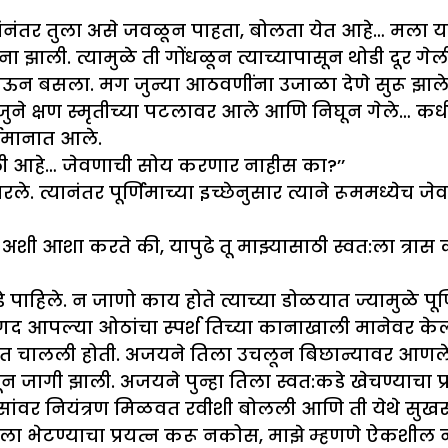
ंनंतर तुला असे जवळून पाहता, बोलता येत आहे… मला या
ंना झाली. त्यामुळे ती गोंधळून त्याच्यापासून थोडी दूर गेल
र जाऊन बसला. मग जुन्या आठवणींना उजाळा देणे सुरू झाल
जुने क्षण स्मृतीच्या पटलावर आले आणि निघून गेले… कध
्तमानात आले.
ागली आहे… जेवणाची सोय करणार नाहीस का?’’
ले. त्यानंतर पूर्णिमाच्या इच्छेनुसार त्याने रूममध्येच 
अशी आशा करते की, यापुढे तू माझ्यासाठी स्वत:ला त्रास 
पाहिले. न जाणो काय होते त्याच्या डोळयात ज्यामुळे पूर्णि
आपल्या ओठांचा स्पर्श तिच्या कानाखाली मानेवर केला. 
विरघळत चालली होती. अजयने तिला उचलून बिछान्यावर आणले
 जागी झाली. अजयने पुन्हा तिला स्वत:कडे खेचण्याचा प्
ासांवर नियंत्रण मिळवत रवीशी बोलली आणि ती येथे सुखरू
 मला भेटण्याचा प्रयत्न करू नकोस, माझे म्हणणे ऐकशील ना