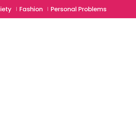
⚲
BSCRIBE
Login
iety
Fashion
Personal Problems
⚲