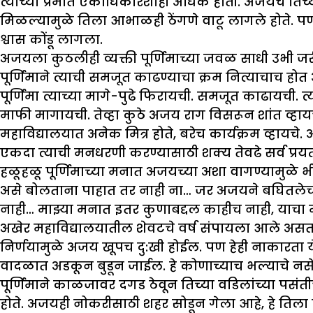
त्याच्या प्रेमात एकाधिकारशाही अधिक होती. अजयचे तिच्
मिळल्यामुळे तिला आभाळही ठेंगणे वाटू लागले होते. पण हळू
श्वास कोंडू लागला.
अजयला कुठलीही व्यक्ती पूर्णिमाच्या जवळ साधी उभी जरी
पूर्णिमाने त्याची समजूत काढण्याचा क्रम नित्याचाच ह
पूर्णिमा त्याच्या मागे-पुढे फिरायची. समजूत काढायच
माफी मागायची. तेव्हा कुठे अजय राग विसरून शांत व्हायच
महाविद्यालयात अनेक मित्र होते, बरेच कार्यक्रम व्हाय
एकदा त्याची मनधरणी करण्यासाठी शक्य तेवढे सर्व प्रय
हळूहळू पूर्णिमाच्या मनात अजयच्या अशा वागण्यामुळे 
असे बोलताना पाहात तर नाही ना… जर अजयने बघितलेच त
नाही… माझ्या मनात इतर कुणाबद्दल काहीच नाही, याचा मी
अखेर महाविद्यालयातील शेवटचे वर्ष संपायला आले असताना
निर्णयामुळे अजय खूपच दु:खी होईल. पण हेही नाकारता ये
वादळात अडकून बुडून जाईल. हे कोणाच्याच भल्याचे नसेल,
पूर्णिमाने काळजावर दगड ठेवून तिच्या वडिलांच्या पसंतीच
होते. अजयही नोकरीसाठी शहर सोडून गेला आहे, हे तिला तिच