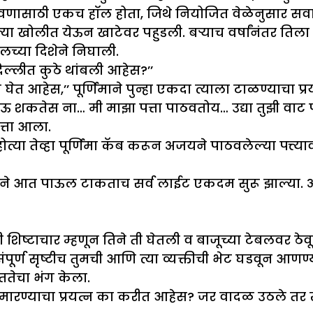
ासाठी एकच हॉल होता, जिथे नियोजित वेळेनुसार सर्वांन
ल्या खोलीत येऊन खाटेवर पहुडली. बऱ्याच वर्षांनंतर त
ॉलच्या दिशेने निघाली.
ल्लीत कुठे थांबली आहेस?’’
ेत आहेस,’’ पूर्णिमाने पुन्हा एकदा त्याला टाळण्याचा प्र
येऊ शकतेस ना… मी माझा पत्ता पाठवतोय… उद्या तुझी वाट
त्ता आला.
त्या तेव्हा पूर्णिमा कॅब करून अजयने पाठवलेल्या पत्त्
माने आत पाऊल टाकताच सर्व लाईट एकदम सुरू झाल्या. 
ी शिष्टाचार म्हणून तिने ती घेतली व बाजूच्या टेबलवर ठे
पूर्ण सृष्टीच तुमची आणि त्या व्यक्तीची भेट घडवून आणण्य
तेचा भंग केला.
मारण्याचा प्रयत्न का करीत आहेस? जर वादळ उठले तर खूप