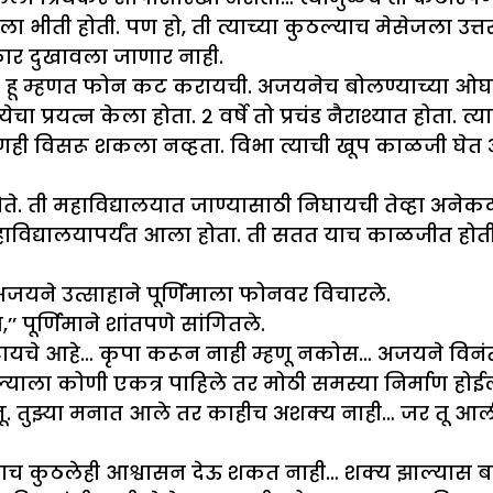
ीती होती. पण हो, ती त्याच्या कुठल्याच मेसेजला उत्तर
ार दुखावला जाणार नाही.
ा, हू म्हणत फोन कट करायची. अजयनेच बोलण्याच्या ओघात 
ा प्रयत्न केला होता. २ वर्षे तो प्रचंड नैराश्यात होता. 
षणही विसरू शकला नव्हता. विभा त्याची खूप काळजी घेत अ
े. ती महाविद्यालयात जाण्यासाठी निघायची तेव्हा अनेकद
विद्यालयापर्यंत आला होता. ती सतत याच काळजीत होती क
अजयने उत्साहाने पूर्णिमाला फोनवर विचारले.
ूर्णिमाने शांतपणे सांगितले.
यचे आहे… कृपा करून नाही म्हणू नकोस… अजयने विनंतीच
ला कोणी एकत्र पाहिले तर मोठी समस्या निर्माण होईल,’’
ुन्नू. तुझ्या मनात आले तर काहीच अशक्य नाही… जर तू 
च कुठलेही आश्वासन देऊ शकत नाही… शक्य झाल्यास बघू