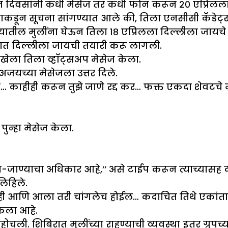
ोन दिवसांनी कधी मेसेज तर कधी फोन करून २० एप्रिलल
ाकडून सूचना सांगण्यात आले की, तिला एनसीसी कॅडेट्सल
ालयातील मुलींना घेऊन तिला १८ एप्रिलला दिल्लीला जायचे
त दिल्लीला जायची तयारी करू लागली.
खेला तिला व्हॉट्सअप मेसेज केला.
च अजयच्या मेसेजला उत्तर दिले.
काहीही करून तुझे जाणे रद्द कर… फक्त एकदा शेवटचे म
ुन्हा मेसेज केला.
येण्या-जाण्याचा अधिकार आहे,’’ असे टाईप करून त्याच्यास
लिहिले.
 नाही आणि आला तरी चांगलेच होईल… कदाचित तिथे एकां
डकला आहे.
ोचली. शिबिरात मुलींच्या राहण्याची व्यवस्था इतर ग्रुपच्