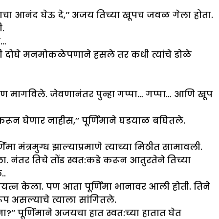
चा आनंद घेऊ दे,’’ अजय तिच्या खूपच जवळ गेला होता.
ी.
े…
ी दोघे मनमोकळेपणाने हसले तर कधी त्यांचे डोळे
जेवण मागविले. जेवणानंतर पुन्हा गप्पा… गप्पा… आणि खूप
करून घेणार नाहीस,’’ पूर्णिमाने घडयाळ बघितले.
मा मंत्रमुग्ध झाल्याप्रमाणे त्याच्या मिठीत सामावली.
नंतर तिचे तोंड स्वत:कडे करून आतुरतेने तिच्या
..
रयत्न केला. पण आता पूर्णिमा भानावर आली होती. तिने
प असल्याचे त्याला सांगितले.
?’’ पूर्णिमाने अजयचा हात स्वत:च्या हातात घेत