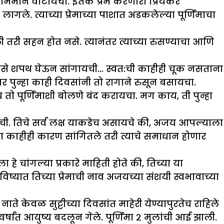
 अभिमान वाटायचा. इतके प्रेम करणारा प्रियकर
ागले. त्याच्या प्रेमाच्या पाशात अडकलेल्या पूर्णिमाचा
 तरी सहन होत नसे. त्यानंतर त्याच्या रुसण्याचा आणि
े असे शपथ घेऊन सांगायची… स्वत:ची काहीही चूक नसताना
तर पुन्हा काही दिवसांनी तो रागाने रुसून बसायचा.
 तो पूर्णिमाशी बोलणे बंद करायचा. मग काय, ती पुन्हा
यची. तिचे सर्व लक्ष याकडेच असायचे की, अजय आपल्याला
 काहीही कारण सांगितले तरी त्याचे समाधान होणार
 चांगल्या प्रकारे माहिती होते की, तिच्या या
ष्यात तिच्या प्रेमाची नाव अजयच्या संशयी स्वभावाच्या
ते केवळ सुट्टीच्या दिवसांत माहेरी येण्यापुरतेच राहिले
्षांत आयुष्य बदलून गेले. पूर्णिमा २ मुलांची आई झाली.