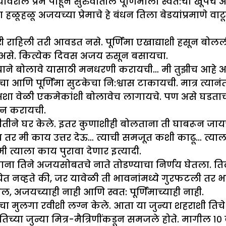
यावरील प्रेम पाहून सुरुवातील पूर्णिमाला स्वत:चा खूपच
हळू अजयच्या प्रेमाचे हे बंधन तिला बेडयांप्रमाणे वाटू ल
 राहिली तरी आवडत नसे. पूर्णिमा एखाद्याशी हसून बोलली
ोत असे. कित्येक दिवस अजय रुसून बसायचा.
ी. त्याने बोलावे यासाठी मनधरणी करायची… मी तुझीच आह
ा आणि पूर्णिमा सुटकेचा नि:श्वास टाकायची. मात्र त्यानं
चे. अशा वेळी एकमेकांशी बोलावेच लागायचे. पण असे घडताच
त्न करायची.
भीतीने घर केले. इतर कुणाशीही बोलताना ती घाबरून जा
र मी काय उत्तर देऊ… त्याची समजूत कशी काढू… त्याला
 त्याला काय पुरावा देणार इत्यादी.
 तिने अजयसोबतचे नाते तोडण्याचा निर्णय घेतला. तिला हे
त नव्हते की, जर यावेळी ती भावनांमध्ये गुरफटली तर भवि
 अजयच्याही नाही आणि स्वत: पूर्णिमाच्याही नाही.
ा मुलगा रवीशी लग्न केले. आता या जुन्या शहराशी तिचे ना
्या जुन्या मित्र-मैत्रिणींकडून समजले होते. मागील १० वर