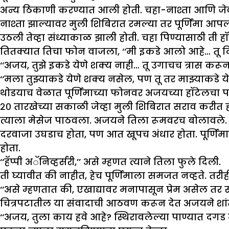
अन्य ठिकाणी करण्यात आली होती. चहा-नाश्ता आणि जेवण
नाश्ता झाल्यावर मुली शिबिरात रमल्या तर पूर्णिमा आप
उठली तेव्हा संध्याकाळ झाली होती. चहा पिण्यासाठी ती ह
तितक्यात तिचा फोन वाजला, ‘‘मी इकडे आलो आहे… तू दि
‘‘अजय, तुझे इकडे येणे शक्य नाही… तू उगाचच त्रास करून घ
‘‘मला तुझ्याकडे येणे शक्य नसेल, पण तू तर माझ्याकडे 
थोडयाच वेळात पूर्णिमाच्या फोनवर अजयच्या हॉटेलचा प
२० तारखेच्या सकाळी जेव्हा मुली शिबिरात सराव करीत हो
त्याला मेसेज पाठवला. अजयने तिला रूमवरच बोलावले.
दरवाजा उघडाच होता, पण आत खूपच अंधार होता. पूर्णि
होता.
‘‘हॅप्पी अॅनिव्हर्सरी,’’ असे म्हणत त्याने तिला फुले दिली.
ती घ्यावीत की नाहीत, हेच पूर्णिमाला समजत नव्हते. तरीह
‘‘असे म्हणतात की, एखाद्यावर मनापासून प्रेम असेल तर सं
चित्रपटातील या संवादाची आठवण करून देत अजयने शांत
‘‘अजय, तुला काय हवे आहे? स्थिरावलेल्या पाण्यात दगड 