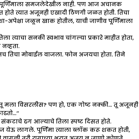
्या पूर्णिमाला समजलेदेखील नाही. पण आज अचानक
 होते त्यात अजूनही एखादी ठिणगी जळत होती. तिचा
-अपेक्षा जळून खाक होतील, याची जाणीव पूर्णिमाला
 त्याचा सनकी स्वभाव चांगल्या प्रकारे माहीत होता,
 नव्हता.
यातच तिचा मोबाईल वाजला. फोन अजयचा होता. तिने
ू मला विसरलीस? पण हो, एक गोष्ट नक्की… तू अजूनही
ाढतो…’’
संकटाचे ढग आल्याचे तिला स्पष्ट दिसत होते.
ेऊ लागले. पूर्णिमा त्याला ब्लॉक करू शकत होती,
णे वागली तरी रागाच्या भरात अजय न जाणो कोणते