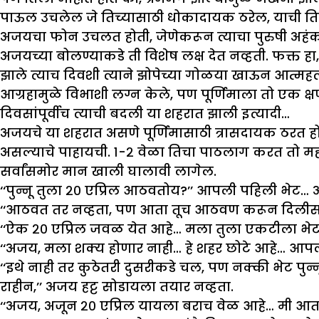
पाऊल उचलेल जे तिच्यासाठी धोकादायक ठरेल, याची तिला भ
अजयचा फोन उचलत होती, जेणेकरून त्याचा पुरुषी अहंक
अजयच्या बोलण्याकडे ती विशेष लक्ष देत नव्हती. फक्त ह
झाले त्याच दिवशी त्याने झोपेच्या गोळया खाऊन आत्महत्येच
आग्रहामुळे विभाशी लग्न केले, पण पूर्णिमाला तो एक क्
दिवसांपूर्वीच त्याची बदली या शहरात झाली इत्यादी…
अजयचे या शहरात असणे पूर्णिमासाठी त्रासदायक ठरत होत
असल्याचे पाहायची. १-२ वेळा तिचा पाठलाग करत तो महा
सर्वांसमोर मान खाली घालावी लागेल.
‘‘पुन्नू तुला २० एप्रिल आठवतोय?’’ आपली पहिली भेट… 
‘‘आठवत तर नव्हता, पण आता तूच आठवण करून दिलीस,’’ प
‘‘ऐक २० एप्रिल जवळ येत आहे… मला तुला एकटीला भेटा
‘‘अजय, मला शक्य होणार नाही… हे शहर छोटे आहे… आपल्या
‘‘इथे नाही तर कुठेतरी दुसरीकडे चल, पण नक्की भेट प
राहीन,’’ अजय हट्ट सोडायला तयार नव्हता.
‘‘अजय, अजून २० एप्रिल यायला बराच वेळ आहे… मी आता