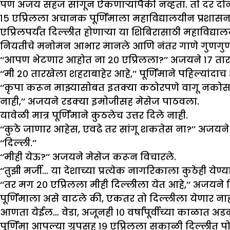
पण अजय सहज सांगून ऐकणाऱ्यांपैकी नव्हता. तो दर द
१५ एप्रिलला अचानक पूर्णिमाला महाविद्यालयीन प्रशासन
एप्रिलपर्यंत दिल्लीत होणाऱ्या या शिबिरासाठी महाविद्य
नियतीचे मनोमन आभार मानले आणि नंतर गाणे गुणगुण
‘‘आपण भेटणार आहोत ना २० एप्रिलला?’’ अजयने १७ तार
‘‘मी २० तारखेला शहराबाहेर आहे,’’ पूर्णिमाने पहिल्यांदा
‘‘कृपा करून माझ्यासोबत इतक्या कठोरपणे वागू नकोस… 
नाही,’’ अजयने रडक्या इमोजीसह मेसेज पाठवला.
यावेळी मात्र पूर्णिमाने कुठलेच उत्तर दिले नाही.
‘‘कुठे जाणार आहेस, एवढे तर सांगू शकतेस ना?’’ अजयने प
‘‘दिल्ली.’’
‘‘मीही येऊ?’’ अजयने मेसेज करून विचारले.
‘‘तुझी मर्जी… या देशाच्या प्रत्येक नागरिकाला कुठेही 
‘‘तर मग २० एप्रिलला मीही दिल्लीला येत आहे,’’ अजयने 
पूर्णिमाला असे वाटले की, एकतर तो दिल्लीला येणार
आणता येईल… वेडा, अजूनही १० वर्षांपूर्वीच्या काळात अ
पूर्णिमा आपल्या ग्रुपसह १९ एप्रिलला सकाळी दिल्लीत पोह