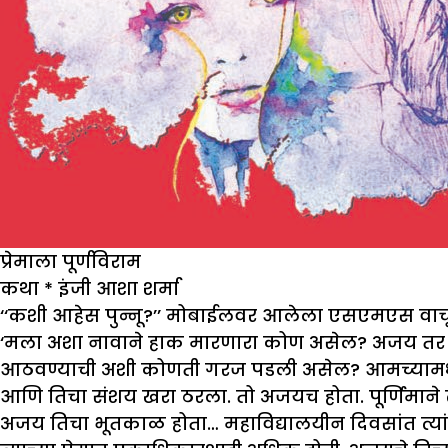
प्रेमाला पूर्णविराम
कथा
*
इंजी आशा शर्मा
‘‘कशी आहेस पुन्नू?’’ मोबाईलवर आलेला एसएमएस वाचून प
‘मला अशा नावाने हाक मारणारा कोण असेल? अजय तर नसेल
आठवण्याची अशी कोणती गरज पडली असेल? आमच्यामध्ये जे
आणि तिचा संशय खरा ठरला. तो अजयच होता. पूर्णिमाने 
अजय तिचा भूतकाळ होता… महाविद्यालयीन दिवसांत त्यांच्य