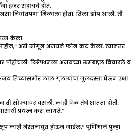
ा हजर राहायचे होते.
िला असा निवांतपणा मिळाला होता. तिला झोप आली. ती
यत्न केला.
 पाहीन,’’ असे सांगून अजयने फोन कट केला. त्यानंतर
यावर पोहोचली. रिसेप्शनला अजयच्या रूमबद्दल विचारले व
अजय तिच्यासमोर लाल गुलाबांचा गुलदस्ता घेऊन उभा
वून ती सोफ्यावर बसली. काही वेळ तेथे शांतता होती.
ासाठी प्रयत्न करू लागते,’’
 काही नेस्तनाबूत होऊन जाईल,’’ पूर्णिमाने पुन्हा