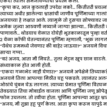
एकदा त्याला समजविण्याचा प्रयत्न केला.
‘‘कृपा कर, आज कुठलाही उपदेश नको… कितीतरी प्रयत्ना
त्याच्या अधीर झालेल्या श्वासांची जाणीव पूर्णिमाच्या गाला
अजयच्या हे लक्षात आले. त्यामुळे तो दुसऱ्या सोफ्याव
अनेक जुन्या आठवणी नव्याने जाग्या झाल्या… कितीतरी 
पाणावले… थोडयाच वेळात दोघेही भूतकाळातून पुन्हा वर
२ वेळा कॉफी घेतल्यानंतर पूर्णिमा म्हणाली, ‘‘भूक ल
‘‘येथेच रूममध्ये जेवणार की बाहेर जाऊया?’’ अजयने विचार
साऱ्या गप्पा…
‘‘बरं अजय, आता मी निघते… तुला भेटून खूप छान वाटले. 
संध्याकाळ होत आली होती.
‘‘एकदा गळाभेट नाही घेणार?’’ अजयने अपेक्षेने तिच्याकडे 
अजयने तिला आपल्या मिठीत घट्ट पकडले. त्यानंतर अलगद 
ओठांचे चुंबन घेऊ लागला. त्याच्या प्रेमात पूर्णिमा 
तेवढयात तिचा मोबाईल वाजला आणि पूर्णिमा जणू झोपेतून
फोन उचलला. तो रवीचा होता. पूर्णिमा आपल्या आतूर श्व
‘‘अजय, मी तुझा हट्ट पूर्ण केला. आता कृपा करून यापुढे