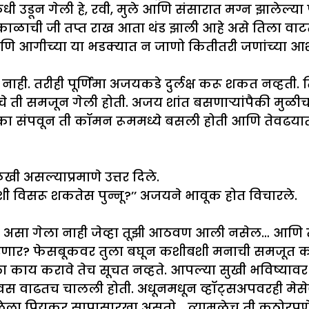
ी उडून गेली हे, रवी, मुले आणि संसारात मग्न झालेल
ाळाची जी तप्त राख आता थंड झाली आहे असे तिला वाटत
 आगीच्या या भडक्यात न जाणो कितीतरी जणांच्या आशा
ीही पूर्णिमा अजयकडे दुर्लक्ष करू शकत नव्हती. तिला
े ती समजून गेली होती. अजय शांत बसणाऱ्यांपैकी मुळीच
ासिका संपवून ती कॉमन रूममध्ये बसली होती आणि तेवढ
खी असल्याप्रमाणे उत्तर दिले.
ी विसरू शकतेस पुन्नू?’’ अजयने भावूक होत विचारले.
 असा गेला नाही जेव्हा तूझी आठवण आली नसेल… आणि त
रणार? फेसबूकवर तुला बघून कशीबशी मनाची समजूत क
 काय करावे तेच सूचत नव्हते. आपल्या सुखी भविष्यावर 
वाढतच चालली होती. अधूनमधून व्हॉट्सअपवरही मेसेज य
झालेला प्रियकर सापासारखा असतो… त्यामुळेच ती कठोरप