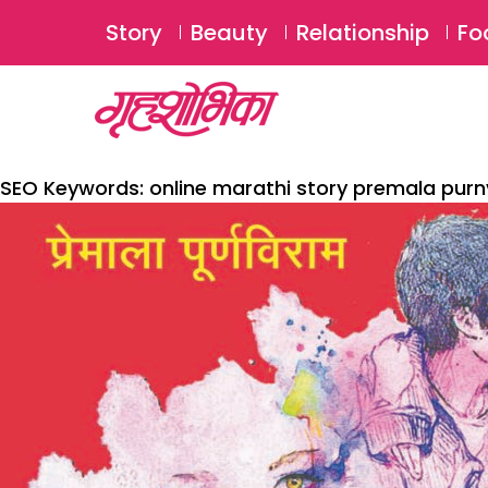
Story
Beauty
Relationship
Fo
SEO Keywords:
online marathi story premala pur