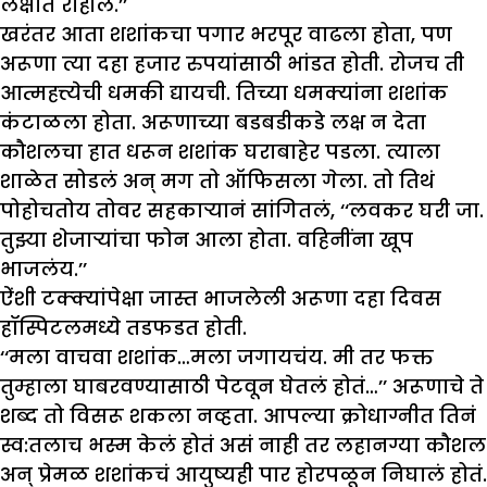
लक्षात राहील.’’
खरंतर आता शशांकचा पगार भरपूर वाढला होता, पण
अरूणा त्या दहा हजार रुपयांसाठी भांडत होती. रोजच ती
आत्महत्त्येची धमकी द्यायची. तिच्या धमक्यांना शशांक
कंटाळला होता. अरूणाच्या बडबडीकडे लक्ष न देता
कौशलचा हात धरून शशांक घराबाहेर पडला. त्याला
शाळेत सोडलं अन् मग तो ऑफिसला गेला. तो तिथं
पोहोचतोय तोवर सहकाऱ्यानं सांगितलं, ‘‘लवकर घरी जा.
तुझ्या शेजाऱ्यांचा फोन आला होता. वहिनींना खूप
भाजलंय.’’
ऐंशी टक्क्यांपेक्षा जास्त भाजलेली अरूणा दहा दिवस
हॉस्पिटलमध्ये तडफडत होती.
‘‘मला वाचवा शशांक…मला जगायचंय. मी तर फक्त
तुम्हाला घाबरवण्यासाठी पेटवून घेतलं होतं…’’ अरूणाचे ते
शब्द तो विसरू शकला नव्हता. आपल्या क्रोधाग्नीत तिनं
स्व:तलाच भस्म केलं होतं असं नाही तर लहानग्या कौशल
अन् प्रेमळ शशांकचं आयुष्यही पार होरपळून निघालं होतं.