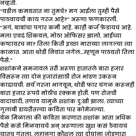
नव्हती.
‘‘वडील कमवतात ना तुमचे? मग आईला तुम्ही पैसे
पाठवायची काय गरज आहे?’’ अरूणा फणकारली.
‘‘अगं, बाबांचा पगार कमी आहे. काही कर्ज फेडायचं आहे.
मला एवढं शिकवलं, मोठा ऑफिसर झालो. आईच्या
कष्टावरच ना? तिला किती इच्छा माराव्या लागल्या त्या
काळात. आता थोडी निवांत जगेल…म्हणून पाठवतो तिला
पैसे.’’
शशांकने समजावलं तरी अरूणा हातातले बारा हजार
विसरून त्या दोन हजारांसाठी रोज भांडण उकरून
काढायची. सर्व गरजा भागवून, थोडी फार चंगळ करूनही
बारा हजार रूपये मोठीच रक्कम होती. पण रोजची
वादावादी, तणाव यामुळे शशांक दु:खी झाला. त्याच्या
गुलाबी डायरीतल्या कविता पार कोमेजल्या.
वेळ मिळाला की कविता करणारा शशांक आता अधिक
पैसे कसे मिळवायचे अन् अरूणाला खुश कसं ठेवायचं
यातच गुंतला. लहानगा कौशल त्या दोघांना जोडणारा