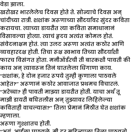
वेडा झाला.
खरोखर भारलेलेच दिवस होते ते. सोन्याचे दिवस अन्
चांदीच्या रात्री. शशांक अरूणाच्या सौंदर्यावर सुंदर कविता
करायचा. त्याच्या डायरीत त्या कविता समाधानानं
विसावल्या होत्या. त्याचं हृदय अत्यंत कोमल होतं.
संवेदनाक्षम होतं. त्या उलट अरूणा अत्यंत कठोर आणि
व्यवहारदक्ष होती. तिचा रूक्ष स्वभाव तिच्या सौंदर्याशी
फारच विसंगत होता. मनीऑर्डरची ती बारकशी पावती की
काय अन् त्यावरून तिनं घातलेला धिंगाणा काय.
‘‘शशांक, हे दोन हजार रूपये तुम्ही कुणाला पाठवले
आहेत?’’ अरूणानं कठोर आवाजात प्रथमच विचारलं.
‘‘अरेच्चा? ही पावती माझ्या डायरीत होती. याचा अर्थ तू
माझी डायरी बघितलीस अन् तुझ्यावर लिहिलेल्या
कविताही वाचल्यास?’’ तिला प्रेमानं मिठीत घेत शशांक
म्हणाला.
अरूणा गुश्शातच होती.
‘‘अगं, आईला पाठवले. मी दर महिन्याला तिला पाठवतो