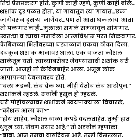
तिचं प्रेमप्रकरण होतं, कुणी काही म्हणे, कुणी काही बोले…
शशांक दूर पळत होता, या गावातून त्या गावात…एका
जागेवरून दुसऱ्या जागेवर…पण तो आता थकलाय. आता
तो पळणार नाही…मुलाला सगळं समजावून सांगणार.
स्वत:चा व त्याचा गमावेला आत्मविश्वास परत मिळवणार.
केबिनच्या भिंतीवरच्या घड्याळानं एकचा ठोका दिला.
दचकून शशांक भानावर आला. एक वाजता कौशल
शाळेतून यतो. त्याच्याबरोबर जेवण्यासाठी शशांक घरी
जातो. आजही तो केबिनबाहेर आला. अजून लोक
आपापल्या टेबलावरच होते.
‘‘चला मंडळी, लंच ब्रेक घ्या. मीही येतोच लंच आटोपून.’’
शशांकने म्हटलं. सर्वांनी हसून हो म्हटलं.
घरी पोहोचल्यावर शशांकनं स्वयंपाक्याला विचारलं,
‘‘कौशल आला का?’’
‘‘होय साहेब, कौशल बाळा कपडे बदलताहेत. तुम्ही हात
धुवून घ्या. जेवण तयार आहे.’’ तो अदबीनं म्हणाला.
‘‘बाबा, आज तुमचा वाढदिवस आहे. तुम्ही विसरलात,