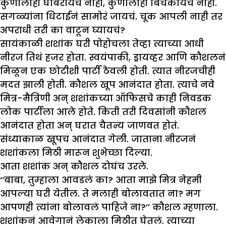
कुणालाही घाबरायचं नाही, कुणालाही बिचकायचं नाही.
सगळ्यांना धिटाईनं सामोरं जायचं. चूक आपली नाही तर
अपराधी तरी का वाटून घ्यायचं?
सायंकाळी शशांक घरी पोहोचला तेव्हा त्याच्या आधी
नीरज तिथं हजर होता. स्वयंपाकी, ड्रायव्हर आणि कौशलनं
मिळून एक छोटीशी पार्टी ठेवली होती. त्यात नीरजचीही
मदत झाली होती. कौशल खूप आनंदात होता. त्याचे नवे
मित्र-मैत्रिणी अन् शशांकच्या ऑफिसचे काही निवडक
लोक पार्टीला आले होते. किती तरी दिवसांनी कौशल
आनंदात होता अन् घरात चैतन्य जाणवत होतं.
संध्याकाळ खूपच आनंदात गेली. जाताना नीरजनं
शशांकला मिठी मारून शुभेच्छा दिल्या.
आता शशांक अन् कौशल दोघंच उरले.
‘‘बाबा, तुम्हाला आवडलं का? आता माझे मित्र नेहमी
आपल्या घरी येतील. ते मलाही बोलावतात ना? मग
आपणही त्यांना बोलावलं पाहिजे ना?’’ कौशल म्हणाला.
शशांकनं आवेगानं लेकाला मिठीत घेतलं. त्याच्या