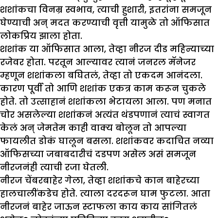
शशांकचा विनम्र स्वभाव, त्याची हुशारी, इतरांना समजून
घेण्याची अन् मदत करण्याची वृत्ती यामुळे तो ऑफिसात
लोकप्रिय झाला होता.
शशांक या ऑफिसात आला, तेव्हा नीरज दीड महिन्याच्या
रजेवर होता. परतून आल्यावर त्यानं जनरल मॅनेजर
म्हणून शशांकला बघितलं, तेव्हा तो एकदम आनंदला.
कारण पूर्वी तो आणि शशांक एकत्र काम करून चुकले
होते. तो उत्साहानं शशांकला भेटायला आला. पण मनात
चोर असलेल्या शशांकनं अत्यंत थंडपणानं त्याचं स्वागत
केलं अन् जेमतेम काही वाक्य बोलून तो आपल्या
फायलीत डोकं घालून बसला. शशांकवर कदाचित नव्या
ऑफिसच्या जबाबदारीचं दडपण असेल असं समजून
नीरजनंही त्याची रजा घेतली.
नीरज चेंबरबाहेर गेला, तेव्हा शशांकचे कान बाहेरच्या
हालचालींकडेच होते. त्याला दरदरून घाम फुटला. आता
नीरजनं बाहेर जाऊन स्टाफला काय काय सांगितलं