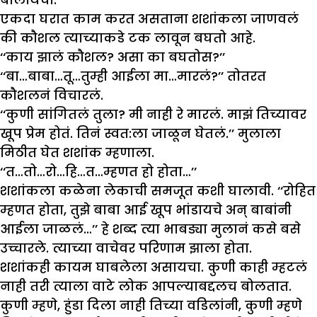
एकदा घरात काम करत असताना शशांकला जाणवलं
की कौशल त्याच्याकडे टक लावून बघतो आहे.
‘‘काय झालं कौशल? असा का बघतोस?’’
‘‘बा…बाबा…तू…तुम्ही आईला मा…मारलं?’’ तोतरत
कौशलनं विचारलं.
‘‘कुणी सांगितलं तुला? मी नाही रे मारलं. माझं तिच्यावर
खूप प्रेम होतं. तिनं स्वत:ला जाळून घेतलं.’’ मुलाला
मिठीत घेत शशांक म्हणाला.
‘‘त…तो…रो…हि…त…म्हणत हो होता…’’
शशांकला कळेना लेकाची समजूत कशी घालावी. ‘‘रोहित
म्हणत होता, तुझे बाबा आई खूप भांडायचे अन् बाबांनी
आईला जाळलं…’’ हे शब्द त्या भाबड्या मुलानं कसे बसे
उच्चारले. त्याच्या वाचेवर परिणाम झाला होता.
शशांकही कायम घाबलेला असायचा. कुणी काही म्हटलं
नाही तरी त्याला वाटे लोक आपल्याबद्दलच बोलतात.
कुणी म्हणे, हुंडा दिला नाही तिच्या वडिलांनी, कुणी म्हणे