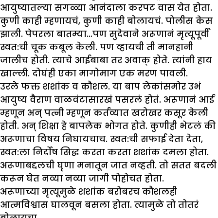
आयुष्यातल्या सगळ्या आनंदाला करपट वास येत होता.
कुणी काही म्हणायचं, कुणी काही बोलायचं. पोलीस केस
झाली. पेपरला बातम्या…पण सुदेवाने अरूणानं मृत्यूपूर्वी
स्वत:ची चूक कबूल केली. पण व्हायची ती मानहानी
जालीच होती. त्याचे आईबाबा तर अवाक् होते. त्यांनी हाय
खाल्ली. दोघंही एका मागोमाग एक मरण पावली.
उरले फक्त शशांक व कौशल. या बाप लेकांसमोर उभं
आयुष्य वैराण वाळवंटासारखं पसरलं होतं. अरूणानं आई
म्हणून अन् पत्नी म्हणून कर्तव्यात खरोखर कसूर केली
होती. अन् शिक्षा हे बापलेक भोगत होते. कुणीही भेटलं की
अरूणाचा विषय निघायचाच. स्वत:ची सफाई देता देता,
स्वत:ला निर्दोष सिद्ध करता करता शशांक दमला होता.
अरूणाबद्दलची घृणा मनातून जात नव्हती. तो सतत बदली
करून घेत नव्या नव्या जागी पोहोचत होता.
अरूणाच्या मृत्यूमुळे शशांक बरोबरच कौशलही
आत्मविश्वास घालवून बसला होता. त्यामुळे तो तोतरं
बोलायचा.