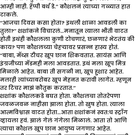
आम्ही नाही. हॅप्पी बर्थ डे.’’ कौशलनं त्याच्या गळ्यात हात
टाकले.
‘‘आजचा दिवस कसा होता? इथली शाळा आवडली का
तुला?’’ शशांकने विचारलं…मनातून त्याला भीती वाटत
होती इथंही कौशलला कुणी टोचणारं, छळणारं भेटतंय की
काय? पण कौशलच्या चेहऱ्यावर प्रसन्न हास्य होतं.
‘‘बाबा, मॅथ्स टीचर खूप छान शिकवतात. सायंस आणि
इंग्रजीच्या मॅडमही मला आवडतात. इथं मला खूप मित्र
मिळाले आहेत. बाबा ती सगळी ना, खूप हुशार आहेत.
मलाही त्यांच्याबरोबर खूप मेहनत करावी लागेत. म्हणून
तर टिचर माझं कौतुक करतात.’’
शशांक कौशलकडे बघत होता. कौशलचा तोतरेपणा
जवळजवळ नाहीसा झाला होता. तो खुष होता. त्याला
आत्मविश्वास वाटत होता…आता शशांकनं स्वत:च स्ट्राँग
व्हायला हवं. झालं गेलं गंगेला मिळालं. आता तो आणि
त्याचा कौशल खूप छान आयुष्य जगणार आहेत.