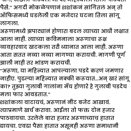
पैसे.’’ अगदी मोकळेपणानं शशांकनं सांगितलं अन् तो
ऑफिसमध्ये घडलेली एक मजेदार घटना तिला सांगू
लागला.
अरूणामध्ये झपाट्यानं होणारा बदल त्याच्या आधी लक्षात
आला नाही. त्याच्या कविमनाला अरूणाचा रूक्ष
व्यवहारवाद खटकला तरी ध्यानात आला नाही. अरूणा
आता सतत नव्या नव्या मागण्या करायची. मागणी पूर्ण
झाली नाही तर भांडण करायची.
‘‘अरूणा, या महिन्यात आपल्याला पडदे करणं जमणार
नाहीए. पुढल्या महिन्यात नक्की करूयात…अन् खरं सांगू
का? तुझ्या गुलाबी गालांना मॅच होणारे हे गुलाबी पडदेच
मला फार आवडतात.’’
शशांकला वाटायचं, अरूणानं नीट बजेट आखावं.
त्याप्रमाणे खर्च करावा. आईला तो फक्त दोन हजार
पाठवायचा. उरलेले बारा हजार अरूणाच्याच हातात
द्यायचा. एवढा पैसा हातात असूनही अरूणा समाधानी