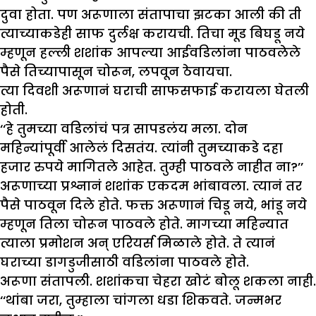
दुवा होता. पण अरूणाला संतापाचा झटका आली की ती
त्याच्याकडेही साफ दुर्लक्ष करायची. तिचा मूड बिघडू नये
म्हणून हल्ली शशांक आपल्या आईवडिलांना पाठवलेले
पैसे तिच्यापासून चोरून, लपवून ठेवायचा.
त्या दिवशी अरूणानं घराची साफसफाई करायला घेतली
होती.
‘‘हे तुमच्या वडिलांचं पत्र सापडलंय मला. दोन
महिन्यांपूर्वी आलेलं दिसतंय. त्यांनी तुमच्याकडे दहा
हजार रुपये मागितले आहेत. तुम्ही पाठवले नाहीत ना?’’
अरूणाच्या प्रश्नानं शशांक एकदम भांबावला. त्यानं तर
पैसे पाठवून दिले होते. फक्त अरूणानं चिडू नये, भांडू नये
म्हणून तिला चोरून पाठवले होते. मागच्या महिन्यात
त्याला प्रमोशन अन् एरियर्स मिळाले होते. ते त्यानं
घराच्या डागडुजीसाठी वडिलांना पाठवले होते.
अरूणा संतापली. शशांकचा चेहरा खोटं बोलू शकला नाही.
‘‘थांबा जरा, तुम्हाला चांगला धडा शिकवते. जन्मभर