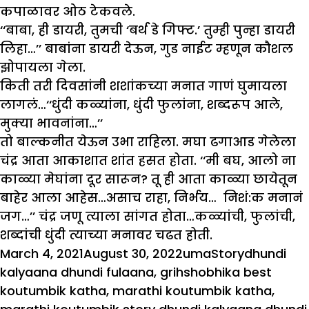
कपाळावर ओठ टेकवले.
‘‘बाबा, ही डायरी, तुमची ‘बर्थ डे गिफ्ट.’ तुम्ही पुन्हा डायरी
लिहा…’’ बाबांना डायरी देऊन, गुड नाईट म्हणून कौशल
झोपायला गेला.
किती तरी दिवसांनी शशांकच्या मनात गाणं घुमायला
लागलं…‘‘धुंदी कळ्यांना, धुंदी फुलांना, शब्दरूप आले,
मुक्या भावनांना…’’
तो बाल्कनीत येऊन उभा राहिला. मघा ढगाआड गेलेला
चंद्र आता आकाशात शांत हसत होता. ‘‘मी बघ, आलो ना
काळ्या मेघांना दूर सारून? तू ही आता काळ्या छायेतून
बाहेर आला आहेस…असाच राहा, निर्भय… निशं:क मनानं
जग…’’ चंद्र जणू त्याला सांगत होता…कळ्यांची, फुलांची,
शब्दांची धुंदी त्याच्या मनावर चढत होती.
Posted
Author
Categories
Tags
March 4, 2021
August 30, 2022
uma
Story
dhundi
on
kalyaana dhundi fulaana
,
grihshobhika best
koutumbik katha
,
marathi koutumbik katha
,