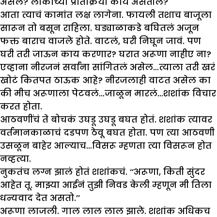
असेल? लोकांच्या प्रतिक्रिया काय असतील?
आता त्याचं कामांत लक्ष लागेना. फायली तशाच बाजूला
सारून तो बसून राहिला. घड्याळाकडे बघितलं अजून
फक्त बाराच वाजले होते. वाटलं, घरी निघून जावं. पण
घरी तरी जाऊन काय करणार? घरात अरूणा नाहीए ना?
एव्हाना नीरजनं सर्वांना सांगितलं असेल…त्याला तरी खरं
खोटं कितपत ठाऊक आहे? नीरजलाही वाटत असेल का
की मीच अरूणाला पेटवलं…जाळून मारलं…शशांक विचार
करत होता.
आठवणींचं ते बोचकं उघडू उघडू बघत होतं. शशांक त्यावर
वर्तमानकाळाचं दडपण ठेवू बघत होता. पण त्या आठवणी
उसळून बाहेर आल्याच…विसरू म्हणता त्या विसरून होत
नव्हत्या.
नुकतंच लग्न झालं होतं शशांकचं. ‘‘अरूणा, किती सुंदर
आहेत तू. माझ्या आईनं तुझी निवड केली म्हणून मी तिला
धन्यवाद देत असतो.’’
अरूणा लाजली. गाल लाल लाल झाले. शशांक अधिकच