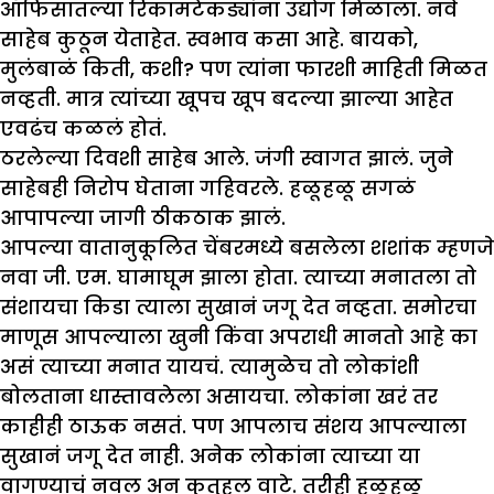
ऑफिसातल्या रिकामटेकड्यांना उद्योग मिळाला. नवे
साहेब कुठून येताहेत. स्वभाव कसा आहे. बायको,
मुलंबाळं किती, कशी? पण त्यांना फारशी माहिती मिळत
नव्हती. मात्र त्यांच्या खूपच खूप बदल्या झाल्या आहेत
एवढंच कळलं होतं.
ठरलेल्या दिवशी साहेब आले. जंगी स्वागत झालं. जुने
साहेबही निरोप घेताना गहिवरले. हळूहळू सगळं
आपापल्या जागी ठीकठाक झालं.
आपल्या वातानुकूलित चेंबरमध्ये बसलेला शशांक म्हणजे
नवा जी. एम. घामाघूम झाला होता. त्याच्या मनातला तो
संशायचा किडा त्याला सुखानं जगू देत नव्हता. समोरचा
माणूस आपल्याला खुनी किंवा अपराधी मानतो आहे का
असं त्याच्या मनात यायचं. त्यामुळेच तो लोकांशी
बोलताना धास्तावलेला असायचा. लोकांना खरं तर
काहीही ठाऊक नसतं. पण आपलाच संशय आपल्याला
सुखानं जगू देत नाही. अनेक लोकांना त्याच्या या
वागण्याचं नवल अन् कुतुहल वाटे. तरीही हळूहळू