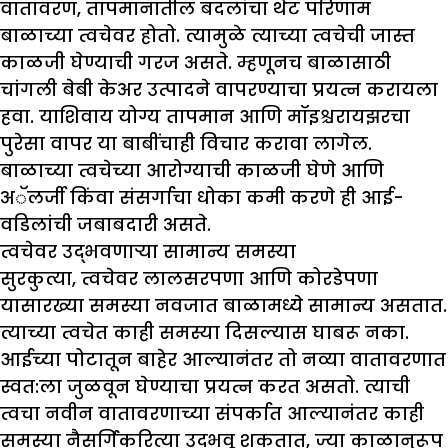
वातावरण, तापमानातील बदलांचा थेट परिणाम
बाळाच्या त्वचेवर होतो. त्यामुळे त्याच्या त्वचेची जास्त
काळजी घेण्याची गरज असते. म्हणूनच बाळासाठी
चांगली बेबी केअर उत्पादने वापरण्याचा प्रयत्न करायला
हवा. याशिवाय योग्य तापमान आणि मॉइश्चरायझरचा
पुरेसा वापर या बाबींचाही विचार करावा लागेल.
बाळाच्या त्वचेच्या आरोग्याची काळजी घेणे आणि
अॅलर्जी किंवा संसर्गाचा धोका कमी करणे ही आई-
वडिलांची जबाबदारी असते.
त्वचेवर उद्भवणाऱ्या सामान्य समस्या
सुरकुत्या, त्वचेवर लालसरपणा आणि कोरडेपणा
यासारख्या समस्या नवजात बाळामध्ये सामान्य असतात.
त्याच्या त्वचेत काही समस्या दिसल्यास घाबरू नका.
आईच्या पोटातून बाहेर आल्यानंतर तो नव्या वातावरणात
स्वत:ला जुळवून घेण्याचा प्रयत्न करत असतो. त्याची
त्वचा नवीन वातावरणाच्या संपर्कात आल्यानंतर काही
समस्या नैसर्गिकरित्या उद्भवू शकतात, ज्या काळानुरूप