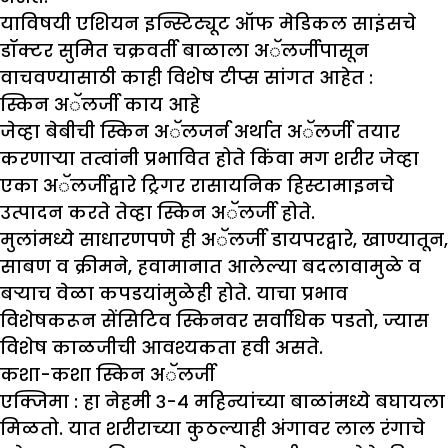
याविषयी एशियन इन्स्टिट्यूट ऑफ मेडिकल साइंसचे
डॉक्टर सुमित चक्रवर्ती बाळाला अॅलर्जीपासून
वाचवण्यासाठी काही विशेष टीप्स सांगत आहेत :
स्किन अॅलर्जी काय आहे
जेव्हा बेबीची स्किन अॅलजर्न अर्थात अॅलर्जी तयार
करणाऱ्या तत्वांनी प्रभावित होते किंवा मग शरीर जेव्हा
एका अॅलर्जीद्वारे ट्रिगर रासायनिक हिस्टामाइनचे
उत्पादन करते तेव्हा स्किन अॅलर्जी होते.
मुलांमध्ये साधारणपणे ही अॅलर्जी डायपरद्वारे, खाण्यातून,
साबण व क्रीमने, हवामानात आलेल्या बदलावामुळे व
बऱ्याच वेळा कपडयांमुळेही होते. याचा प्रभाव
विशेषकरून सेंसिटिव स्किनवर सर्वाधिक पडतो, ज्यास
विशेष काळजीची आवश्यकता हवी असते.
कशा-कशा स्किन अॅलर्जी
एक्जिमा :
हा नेहमी ३-४ महिन्यांच्या बाळांमध्ये बघायला
मिळतो. यात शरीराच्या कुठल्याही अंगावर लाल रंगाचे