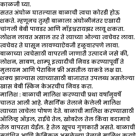
काळजी घ्या.
सतत अंघोळ घातल्यास बाळाची त्वचा कोरडी होऊ
शकते. म्हणूनच तुम्ही बाळाला अंघोळीनंतर एखादी
चांगली बेबी पावडर आणि मॉइश्चरायझर लावू शकता.
लोशन लावत असाल तर ते त्याच्या ओल्या त्वचेवर लावा.
त्वचेवर ते घासून लावण्याऐवजी हळूवारपणे लावा.
बाळाच्या त्वचेसाठी वापरली जाणारी उत्पादने जसे की,
लोशन, साबण, शाम्पू इत्यादीची निवड करण्यापूर्वी ते
मुलायम आणि पेराबिन फ्री असतील याकडे लक्ष द्या.
शक्य झाल्यास त्याच्यासाठी बाजारात उपलब्ध असलेल्या
खास बेबी स्किन केअरचीच निवड करा.
मालिश :
बाळाची मालिश करण्याची प्रथा वर्षानुवर्षे
चालत आली आहे. नैसर्गिक तेलाने केलेली मालिश
त्याच्या त्वचेला पोषण देते. बाळाची मालिश करण्यासाठी
ऑलिव्ह ऑइल, राईचे तेल, खोबरेल तेल किंवा बदामाचे
तेल वापरता येईल. हे तेल खूपच गुणकारी असते. बाळाची
सुगंधित आणि केमिकल असलेल्या तेलाने मालिश करणे