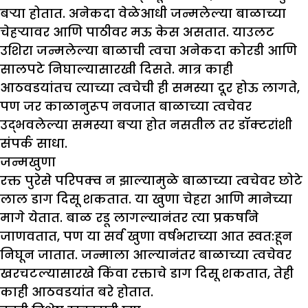
बऱ्या होतात. अनेकदा वेळेआधी जन्मलेल्या बाळाच्या
चेहऱ्यावर आणि पाठीवर मऊ केस असतात. याउलट
उशिरा जन्मलेल्या बाळाची त्वचा अनेकदा कोरडी आणि
सालपटे निघाल्यासारखी दिसते. मात्र काही
आठवडयांतच त्याच्या त्वचेची ही समस्या दूर होऊ लागते,
पण जर काळानुरूप नवजात बाळाच्या त्वचेवर
उद्भवलेल्या समस्या बऱ्या होत नसतील तर डॉक्टरांशी
संपर्क साधा.
जन्मखुणा
रक्त पुरेसे परिपक्व न झाल्यामुळे बाळाच्या त्वचेवर छोटे
लाल डाग दिसू शकतात. या खुणा चेहरा आणि मानेच्या
मागे येतात. बाळ रडू लागल्यानंतर त्या प्रकर्षांने
जाणवतात, पण या सर्व खुणा वर्षभराच्या आत स्वत:हून
निघून जातात. जन्माला आल्यानंतर बाळाच्या त्वचेवर
खरचटल्यासारखे किंवा रक्ताचे डाग दिसू शकतात, तेही
काही आठवडयांत बरे होतात.