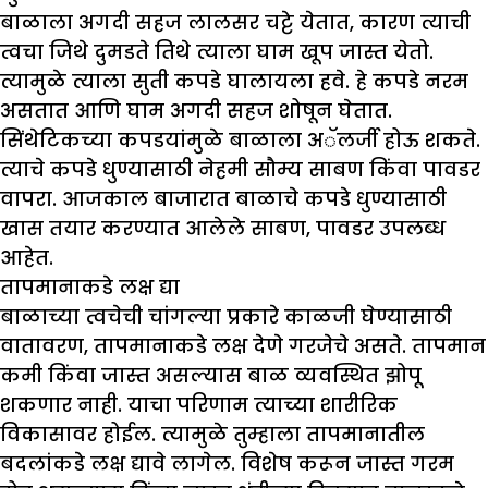
बाळाला अगदी सहज लालसर चट्टे येतात, कारण त्याची
त्वचा जिथे दुमडते तिथे त्याला घाम खूप जास्त येतो.
त्यामुळे त्याला सुती कपडे घालायला हवे. हे कपडे नरम
असतात आणि घाम अगदी सहज शोषून घेतात.
सिंथेटिकच्या कपडयांमुळे बाळाला अॅलर्जी होऊ शकते.
त्याचे कपडे धुण्यासाठी नेहमी सौम्य साबण किंवा पावडर
वापरा. आजकाल बाजारात बाळाचे कपडे धुण्यासाठी
खास तयार करण्यात आलेले साबण, पावडर उपलब्ध
आहेत.
तापमानाकडे लक्ष द्या
बाळाच्या त्वचेची चांगल्या प्रकारे काळजी घेण्यासाठी
वातावरण, तापमानाकडे लक्ष देणे गरजेचे असते. तापमान
कमी किंवा जास्त असल्यास बाळ व्यवस्थित झोपू
शकणार नाही. याचा परिणाम त्याच्या शारीरिक
विकासावर होईल. त्यामुळे तुम्हाला तापमानातील
बदलांकडे लक्ष द्यावे लागेल. विशेष करून जास्त गरम