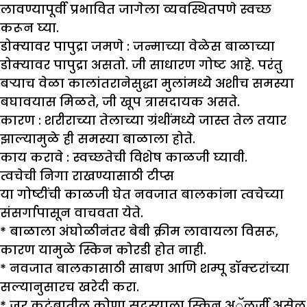
लावण्यापूर्वी प्रभावित जागेला व्यवस्थितपणे स्वच्छ
करून घ्या.
डोक्यावर पापुद्रा जमणे :
जन्माच्या वेळेस बाळाच्या
डोक्यावर पापुद्रा असतो. जी साधारण गोष्ट आहे. परंतु
बऱ्याच वेळा कालांतरानेसुद्धा मुलांमध्ये अशीच समस्या
बघावयास मिळते, जी खूप त्रासदायक असते.
कारण :
शरीराच्या तेलाच्या ग्रंथींमध्ये जास्त तेल तयार
झाल्यामुळे ही समस्या बाळाला होते.
काय करावे :
स्वच्छतेची विशेष काळजी घ्यावी.
त्वचेची निगा राखण्यासाठी टीप्स
या गोष्टींची काळजी घेत नवजात बालकांना त्वचेच्या
संसर्गापासून वाचवता येते.
* बाळाला अंघोळीनंतर बेबी क्रीम लावायला विसरू,
कारण यामुळे स्किन कोरडी होत नाही.
* नवजात बालकासाठी साबण आणि शम्पू डॉक्टरांच्या
सल्यानुसारच खरेदी करा.
* जर कुटुंबातील कोणा सदस्याला स्किन अॅलर्जी असेल