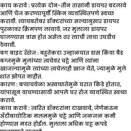
काय करावे :
प्रत्येक दोन-तीन तासांनी डायपर बदलावे
आणि चेंज करण्यापूर्वी स्किन व्यवस्थितपणे स्वच्छ
करावी. त्याचबरोबर डॉक्टरांच्या सल्यानुसार डायपर
पुरळावर क्रिमपण लावावे. जर मुलाला डायपर
घालण्यास त्रास होत असेल तर त्याची त्वचा उघडीच
ठेवावी.
बग बाइट रॅशेज :
बहुतेकदा उन्हाळयात डास किंवा बैड
बग्जमुळे मुलांच्या त्वचेवर चट्टे आणि त्यांना
खाजल्यामुळे त्यांच्या त्वचेलाही खाज येते, ज्यामुळे मुले
शांत झोपत नाहीत.
कारण :
बऱ्याचवेळा अस्वच्छतेमुळे घरात किडे होतात,
यांपासून वाचण्यासाठी आपले घर रोज व्यवस्थित स्वच्छ
करावे.
काय करावे :
त्वरित डॉक्टरांना दाखवावे, जेणेकरुन
अँटीबायोटिक मलममुळे चट्टे आणि जळजळ कमी
होण्यास मदत होईल. मुलाला अधिक घट्ट कपडे