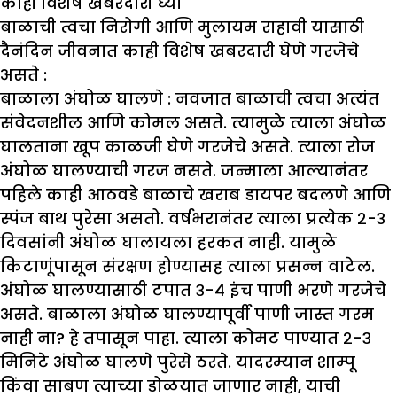
काही विशेष खबरदारी घ्या
बाळाची त्वचा निरोगी आणि मुलायम राहावी यासाठी
दैनंदिन जीवनात काही विशेष खबरदारी घेणे गरजेचे
असते :
बाळाला अंघोळ घालणे :
नवजात बाळाची त्वचा अत्यंत
संवेदनशील आणि कोमल असते. त्यामुळे त्याला अंघोळ
घालताना खूप काळजी घेणे गरजेचे असते. त्याला रोज
अंघोळ घालण्याची गरज नसते. जन्माला आल्यानंतर
पहिले काही आठवडे बाळाचे खराब डायपर बदलणे आणि
स्पंज बाथ पुरेसा असतो. वर्षभरानंतर त्याला प्रत्येक २-३
दिवसांनी अंघोळ घालायला हरकत नाही. यामुळे
किटाणूंपासून संरक्षण होण्यासह त्याला प्रसन्न वाटेल.
अंघोळ घालण्यासाठी टपात ३-४ इंच पाणी भरणे गरजेचे
असते. बाळाला अंघोळ घालण्यापूर्वी पाणी जास्त गरम
नाही ना? हे तपासून पाहा. त्याला कोमट पाण्यात २-३
मिनिटे अंघोळ घालणे पुरेसे ठरते. यादरम्यान शाम्पू
किंवा साबण त्याच्या डोळयात जाणार नाही, याची