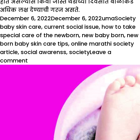
होत असल्यास किंवा जास्त थंडीच्या दिवसात बाळाकडे
अधिक लक्ष देण्याची गरज असते.
Posted
Author
Categori
T
December 6, 2022
December 6, 2022
uma
Society
on
baby skin care
,
current social issue
,
how to take
special care of the newborn
,
new baby born
,
new
born baby skin care tips
,
online marathi society
article
,
social awarenss
,
society
Leave a
on
comment
नवजात
बाळाच्या
त्वचेची
विशेष
काळजी
घ्या