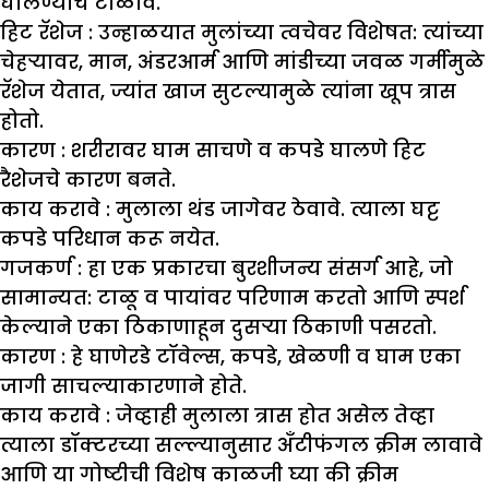
घालण्याचे टाळावे.
हिट रॅशेज :
उन्हाळयात मुलांच्या त्वचेवर विशेषत: त्यांच्या
चेहऱ्यावर, मान, अंडरआर्म आणि मांडीच्या जवळ गर्मीमुळे
रॅशेज येतात, ज्यांत खाज सुटल्यामुळे त्यांना खूप त्रास
होतो.
कारण :
शरीरावर घाम साचणे व कपडे घालणे हिट
रैशेजचे कारण बनते.
काय करावे :
मुलाला थंड जागेवर ठेवावे. त्याला घट्ट
कपडे परिधान करू नयेत.
गजकर्ण :
हा एक प्रकारचा बुरशीजन्य संसर्ग आहे, जो
सामान्यत: टाळू व पायांवर परिणाम करतो आणि स्पर्श
केल्याने एका ठिकाणाहून दुसऱ्या ठिकाणी पसरतो.
कारण :
हे घाणेरडे टॉवेल्स, कपडे, खेळणी व घाम एका
जागी साचल्याकारणाने होते.
काय करावे :
जेव्हाही मुलाला त्रास होत असेल तेव्हा
त्याला डॉक्टरच्या सल्ल्यानुसार अँटीफंगल क्रीम लावावे
आणि या गोष्टीची विशेष काळजी घ्या की क्रीम