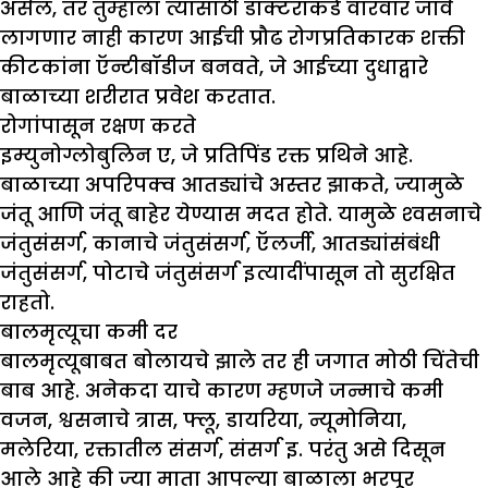
असेल, तर तुम्हाला त्यासाठी डॉक्टरांकडे वारंवार जावे
लागणार नाही कारण आईची प्रौढ रोगप्रतिकारक शक्ती
कीटकांना ऍन्टीबॉडीज बनवते, जे आईच्या दुधाद्वारे
बाळाच्या शरीरात प्रवेश करतात.
रोगांपासून रक्षण करते
इम्युनोग्लोबुलिन ए, जे प्रतिपिंड रक्त प्रथिने आहे.
बाळाच्या अपरिपक्व आतड्यांचे अस्तर झाकते, ज्यामुळे
जंतू आणि जंतू बाहेर येण्यास मदत होते. यामुळे श्‍वसनाचे
जंतुसंसर्ग, कानाचे जंतुसंसर्ग, ऍलर्जी, आतड्यांसंबंधी
जंतुसंसर्ग, पोटाचे जंतुसंसर्ग इत्यादींपासून तो सुरक्षित
राहतो.
बालमृत्यूचा कमी दर
बालमृत्यूबाबत बोलायचे झाले तर ही जगात मोठी चिंतेची
बाब आहे. अनेकदा याचे कारण म्हणजे जन्माचे कमी
वजन, श्वसनाचे त्रास, फ्लू, डायरिया, न्यूमोनिया,
मलेरिया, रक्तातील संसर्ग, संसर्ग इ. परंतु असे दिसून
आले आहे की ज्या माता आपल्या बाळाला भरपूर