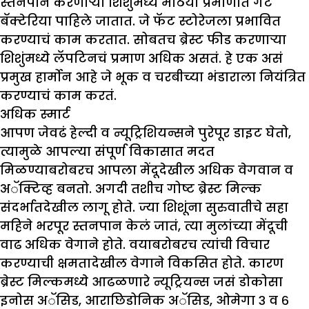
स्तनपान करणाऱ्या शिशुंमध्ये मोठया प्रमाणात गट
बॅक्टेरिया पाहिले जातात. जे फॅट स्टोरेजला प्रभावित
करण्याचं काम करतात. सोबतच ब्रेस्ट फीड करणाऱ्या
शिशुंमध्ये लॅपटिनचं प्रमाण अधिक असतं. हे एक असं
प्रमुख हार्मोन आहे जे भूक व चरबीच्या भंडाराला नियंत्रित
करण्याचं काम करतं.
अधिक स्मार्ट
आपण जेवढं हेल्दी व न्यूट्रिशियन्सने पुरेपूर डाइट घेतो,
त्यामुळे आपल्या संपूर्ण विकासात मदत
मिळण्याबरोबरच आपला मेंदूदेखील अधिक वेगवान व
अॅक्टिव्ह बनतो. अगदी तशीच गोष्ट ब्रेस्ट मिल्क
संदर्भातदेखील लागू होते. ज्या शिशूंना सुरुवातीचे सहा
महिने भरपूर स्तनपान केलं जातं, त्या मुलांच्या मेंदूची
वाढ अधिक वेगाने होते. वयाबरोबरच त्यांची विचार
करण्याची क्षमतादेखील वेगाने विकसित होते. कारण
ब्रेस्ट मिल्कमध्ये आढळणारे न्यूट्रियन्स जसं डोकोसा
इनोस अॅसिड, आराछिडोनिक अॅसिड, ओमेगा ३ व ६