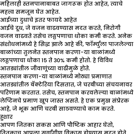
महिलाही स्तनपानाबाबत जागरूक होत आहेत, त्याचे
महत्त्व समजून घेत आहेत.
आईच्या दुधाचे इतर फायदे आहेत
आईचे दूध, जे वजन वाढवण्यास मदत करते, निरोगी
वजन वाढवते तसेच लठ्ठपणाचा धोका कमी करते. अनेक
संशोधनांमध्ये हे सिद्ध झाले आहे की, फॉर्म्युला पाजलेल्या
बाळांच्या तुलनेत स्तनपान करणा-या बाळांमध्ये
लठ्ठपणाचा धोका 15 ते 30% कमी होतो. हे विविध
आतड्यांतील जीवाणूंच्या वाढीमुळे होते.
स्तनपान करणा-या बाळांमध्ये मोठ्या प्रमाणात
आतड्यांतील बॅक्टेरिया दिसतात, जे चरबीच्या संचयनावर
परिणाम करतात. तसेच, स्तनपान करवलेल्या बाळांमध्ये
लेप्टिनचे प्रमाण खूप जास्त असते. हे एक प्रमुख संप्रेरक
आहे, जे भूक आणि चरबी साठवण्याचे काम करते.
हुशार
आपण जितका सकस आणि पौष्टिक आहार घेतो,
तितकाच आपला सर्वांगीण विकास होण्यास मदत होते,