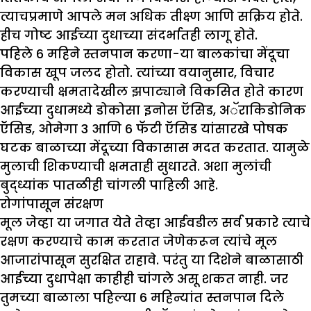
त्याचप्रमाणे आपले मन अधिक तीक्ष्ण आणि सक्रिय होते.
हीच गोष्ट आईच्या दुधाच्या संदर्भातही लागू होते.
पहिले 6 महिने स्तनपान करणा-या बालकांचा मेंदूचा
विकास खूप जलद होतो. त्यांच्या वयानुसार, विचार
करण्याची क्षमतादेखील झपाट्याने विकसित होते कारण
आईच्या दुधामध्ये डोकोसा इनोस ऍसिड, अॅराकिडोनिक
ऍसिड, ओमेगा 3 आणि 6 फॅटी ऍसिड यांसारखे पोषक
घटक बाळाच्या मेंदूच्या विकासास मदत करतात. यामुळे
मुलाची शिकण्याची क्षमताही सुधारते. अशा मुलांची
बुद्ध्यांक पातळीही चांगली पाहिली आहे.
रोगांपासून संरक्षण
मूल जेव्हा या जगात येते तेव्हा आईवडील सर्व प्रकारे त्याचे
रक्षण करण्याचे काम करतात जेणेकरून त्यांचे मूल
आजारांपासून सुरक्षित राहावे. परंतु या दिशेने बाळासाठी
आईच्या दुधापेक्षा काहीही चांगले असू शकत नाही. जर
तुमच्या बाळाला पहिल्या 6 महिन्यांत स्तनपान दिले