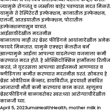
ज्यामुळे रोगजंतू व जर्म्सला बाहेर पडण्यास मदत मिळते.
यामुळे ते रेस्पिरेटरी इन्फेक्शन, कानातील इन्फेक्शन,
एलर्जी, आतडयातील इन्फेक्शन, पोटातील
इन्फेक्शनपासून वाचतं.
आईसाठीदेखील मदतनीस
बाळालाच नाही तर ब्रेस्ट फीडिंगने आयांनादेखील अनेक
फायदे मिळतात. यामुळे एक्स्ट्रा कॅलरीज बर्न
झाल्यामुळे आईला आपल्या वाढलेल्या वजनाला कमी
करण्यात मदत होते. हे ऑक्सिटॉक्सिन हार्मोनला रिलीज
करतं, जे युटरसला आपल्या साईजमध्ये आणण्यात व
ब्लीडिंगला कमीत करण्यात मदतनीस ठरतं. सोबतच हे
ब्रेस्ट ओवेरियन कॅन्सर, डायबिटीज, हृदयाशी संबंधित
आजाराची भीती कमी करण्याचं काम करतं. म्हणूनच
ब्रेस्टफीडिंगने बाळाबरोबर स्वत:च्या आरोग्याचीदेखील
काळजी घ्या.
Posted
Author
Categories
Tags
April 5, 2023
uma
Health
Health
,
mother milk in