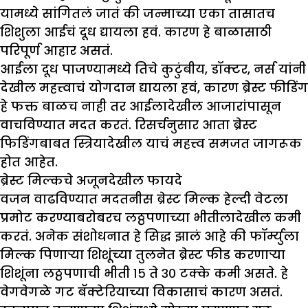
यामध्ये सांगितलं जातं की जन्माच्या एका तासातच
शिशुला आईचं दूध द्यायला हवं. कारण हे बाळासाठी
परिपूर्ण आहार असतं.
आईला दूध पाजण्यामध्ये तिचे कुटुंबीय, डॉक्टर, नर्स यांनी
देखील महत्त्वाचं योगदान द्यायला हवं, कारण ब्रेस्ट फीडिंग
हे फक्त बाळच नाही तर आईलादेखील आजारांपासून
वाचविण्यात मदत करतं. रिसर्चनुसार आता ब्रेस्ट
फिडिंगबाबत स्त्रियादेखील याचं महत्त्व समजत जागरूक
होत आहेत.
ब्रेस्ट मिल्कचे अजूनदेखील फायदे
वजन वाढविण्यात मदतनीस ब्रेस्ट मिल्क हेल्दी वेटला
प्रमोट करण्याबरोबरच लठ्ठपणाच्या भीतीलादेखील कमी
करतं. अनेक संशोधनात हे सिद्ध झालं आहे की फॉर्म्युला
मिल्क पिणाऱ्या शिशूंच्या तुलनेत ब्रेस्ट फीड करणाऱ्या
शिशूंना लठ्ठपणाची भीती १५ ते ३० टक्के कमी असते. हे
वेगवेगळे गट बॅक्टेरियाच्या विकासाचं कारण असतं.