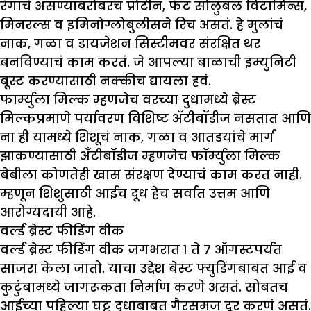
रंगाचं असण्याबरोबरच प्रोटीन, फॅट सोलुबल विटामिन्स,
मिनरल्स व इमिनोग्लोबुलीसने रिच असतं. हे मुलांचं
नाक, गळा व डायजेशन सिस्टीमवर संरक्षित थर
बनविण्याचं काम करतं. जे आपल्या बाळाची इम्युनिटी
बूस्ट करण्यासाठी नक्कीच द्यायला हवं.
फार्म्युला मिल्क म्हणजेच वरच्या दुधामध्ये ब्रेस्ट
मिल्कप्रमाणे पर्यावरण विशिष्ट अँटीबॉडीज नसतात आणि
ना ही यामध्ये शिशूचं नाक, गळा व आतडयांचे मार्ग
झाकण्यासाठी अँटीबॉडीज म्हणजेच फॉर्म्युला मिल्क
बेबीला कोणतेही खास संरक्षण देण्याचं काम करत नाही.
म्हणून शिशुसाठी आईच दूध हेच सर्वात उत्तम आणि
आरोग्यदायी आहे.
वर्ल्ड ब्रेस्ट फीडिंग वीक
वर्ल्ड ब्रेस्ट फीडिंग वीक जगभरात १ ते ७ ऑगस्टपर्यंत
साजरा केला जातो. याचा उद्देश बेस्ट फ्युडिंगबाबत आई व
कुटुंबामध्ये जागरूकता निर्माण करणे असतं. सोबतच
आईच्या पहिल्या घट्ट दुधाबाबत गैरसमज दूर करणं असतं.