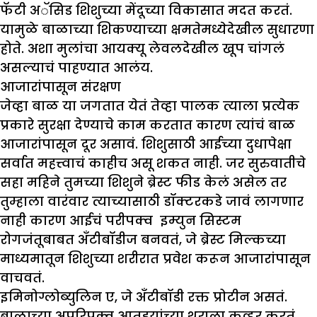
फॅटी अॅसिड शिशुच्या मेंदूच्या विकासात मदत करतं.
यामुळे बाळाच्या शिकण्याच्या क्षमतेमध्येदेखील सुधारणा
होते. अशा मुलांचा आयक्यू लेवलदेखील खूप चांगलं
असल्याचं पाहण्यात आलंय.
आजारांपासून संरक्षण
जेव्हा बाळ या जगतात येतं तेव्हा पालक त्याला प्रत्येक
प्रकारे सुरक्षा देण्याचे काम करतात कारण त्यांचं बाळ
आजारांपासून दूर असावं. शिशुसाठी आईच्या दुधापेक्षा
सर्वात महत्त्वाचं काहीच असू शकत नाही. जर सुरुवातीचे
सहा महिने तुमच्या शिशुने ब्रेस्ट फीड केलं असेल तर
तुम्हाला वारंवार त्याच्यासाठी डॉक्टरकडे जावं लागणार
नाही कारण आईचं परीपक्व इम्युन सिस्टम
रोगजंतूबाबत अँटीबॉडीज बनवतं, जे ब्रेस्ट मिल्कच्या
माध्यमातून शिशुच्या शरीरात प्रवेश करून आजारांपासून
वाचवतं.
इमिनोग्लोब्युलिन ए, जे अँटीबॉडी रक्त प्रोटीन असतं.
बाळाच्या अपरिपक्व आतडयांच्या थराला कव्हर करतं.