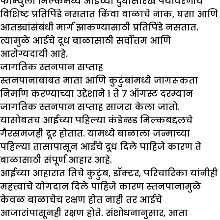
फॉर्म्युला मिल्कमध्ये आईच्या दुधासारखे पर्यावरणीय
विशिष्ट प्रतिपिंडे नसतात किंवा बाळाचे नाक, घसा आणि
आतड्यांसंबंधी मार्ग झाकण्यासाठी प्रतिपिंडे नसतात.
त्यामुळे आईचे दूध बाळासाठी सर्वोत्तम आणि
आरोग्यदायी आहे.
जागतिक स्तनपान सप्ताह
स्तनपानाबाबत माता आणि कुटुंबांमध्ये जागरूकता
निर्माण करण्याच्या उद्देशाने 1 ते 7 ऑगस्ट दरम्यान
जागतिक स्तनपान सप्ताह साजरा केला जातो.
यासोबतच आईच्या पहिल्या कंडेन्स्ड मिल्कबद्दलचे
गैरसमजही दूर होतात. यामध्ये बाळाला जन्माच्या
पहिल्या तासापासून आईचे दूध दिले पाहिजे कारण ते
बाळासाठी संपूर्ण आहार आहे.
आईच्या आहारात तिचे कुटुंब, डॉक्टर, परिचारिका यांनीही
महत्त्वाचे योगदान दिले पाहिजे कारण स्तनपानामुळे
केवळ बाळाचेच रक्षण होत नाही तर आईचे
आजारांपासूनही रक्षण होते. संशोधनानुसार, आता