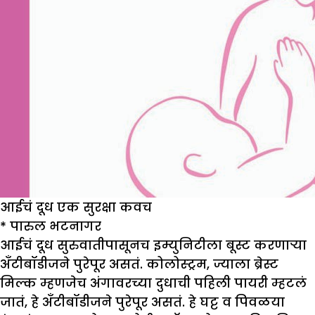
आईचं दूध एक सुरक्षा कवच
*
पारुल भटनागर
आईचं दूध सुरुवातीपासूनच इम्युनिटीला बूस्ट करणाऱ्या
अँटीबॉडीजने पुरेपूर असतं. कोलोस्ट्रम, ज्याला ब्रेस्ट
मिल्क म्हणजेच अंगावरच्या दुधाची पहिली पायरी म्हटलं
जातं, हे अँटीबॉडीजने पुरेपूर असतं. हे घट्ट व पिवळया