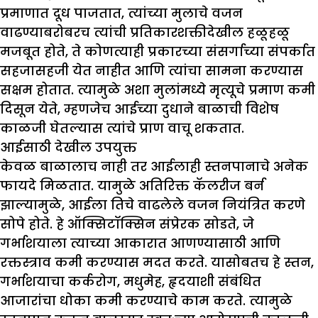
प्रमाणात दूध पाजतात, त्यांच्या मुलाचे वजन
वाढण्याबरोबरच त्यांची प्रतिकारशक्तीदेखील हळूहळू
मजबूत होते, ते कोणत्याही प्रकारच्या संसर्गाच्या संपर्कात
सहजासहजी येत नाहीत आणि त्यांचा सामना करण्यास
सक्षम होतात. त्यामुळे अशा मुलांमध्ये मृत्यूचे प्रमाण कमी
दिसून येते, म्हणजेच आईच्या दुधाने बाळाची विशेष
काळजी घेतल्यास त्यांचे प्राण वाचू शकतात.
आईसाठी देखील उपयुक्त
केवळ बाळालाच नाही तर आईलाही स्तनपानाचे अनेक
फायदे मिळतात. यामुळे अतिरिक्त कॅलरीज बर्न
झाल्यामुळे, आईला तिचे वाढलेले वजन नियंत्रित करणे
सोपे होते. हे ऑक्सिटॉक्सिन संप्रेरक सोडते, जे
गर्भाशयाला त्याच्या आकारात आणण्यासाठी आणि
रक्तस्त्राव कमी करण्यास मदत करते. यासोबतच हे स्तन,
गर्भाशयाचा कर्करोग, मधुमेह, हृदयाशी संबंधित
आजारांचा धोका कमी करण्याचे काम करते. त्यामुळे