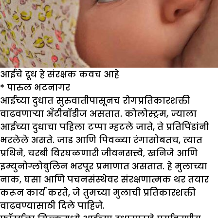
आईचे दूध हे संरक्षक कवच आहे
*
पारुल भटनागर
आईच्या दुधात सुरुवातीपासूनच रोगप्रतिकारशक्ती
वाढवणाऱ्या अँटीबॉडीज असतात. कोलोस्ट्रम, ज्याला
आईच्या दुधाचा पहिला टप्पा म्हटले जाते, ते प्रतिपिंडांनी
भरलेले असते. जाड आणि पिवळ्या रंगासोबतच, त्यात
प्रथिने, चरबी विरघळणारी जीवनसत्त्वे, खनिजे आणि
इम्युनोग्लोबुलिन भरपूर प्रमाणात असतात. हे मुलाच्या
नाक, घसा आणि पचनसंस्थेवर संरक्षणात्मक थर तयार
करून कार्य करते, जे तुमच्या मुलाची प्रतिकारशक्ती
वाढवण्यासाठी दिले पाहिजे.