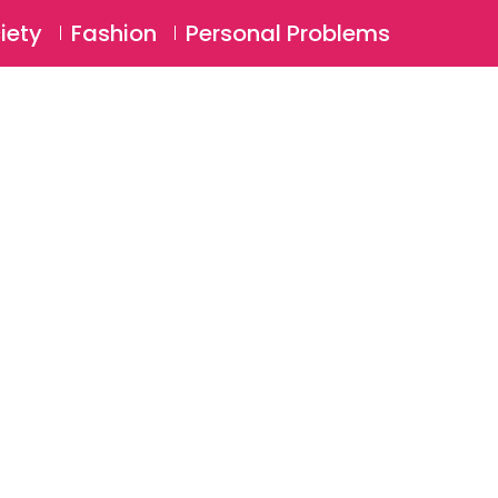
⚲
BSCRIBE
Login
iety
Fashion
Personal Problems
⚲