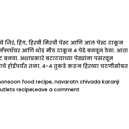
जिरं, हिंग, हिरवी मिरची पेस्ट आणि आलं पेस्ट टाकून
ॉर्नफ्लॉवर आणि थोडं मीठ टाकून ४ पेढे बनवून ठेवा. आता
 बनवा. अशाप्रकारे बटाटयाच्या पेढ्यांना पसरवून
े होईपर्यंत तळा. ४-४ तुकडे करून हिरव्या चटणीसोबत
onsoon food recipe
,
navaratn chivada karanji
on
cutlets recipe
Leave a comment
पावसाळ्यातील
गरमागरम
मेजवानी