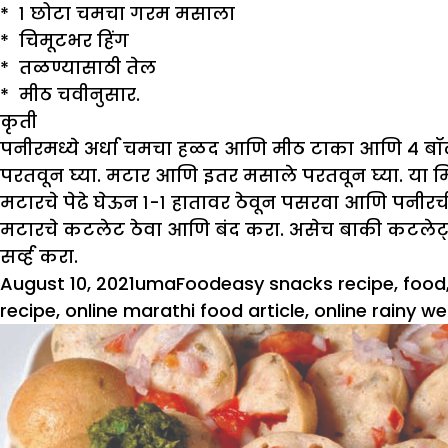
* १ छोटा चमचा गरम मसाला
* चिमूटभर हिंग
* तळण्यासाठी तेल
* मीठ चवीनुसार.
कृती
पनीरमध्ये अर्धा चमचा हळद आणि मीठ टाका आणि ४ बॉल्स 
परतवून घ्या. मटार आणि इतर मसाले परतवून घ्या. या मिश
मटारचे पेढे घेऊन १-१ हातावर ठेवून पसरवा आणि पनीरची
मटारचे कटलेट ठेवा आणि बंद करा. असेच बाकी कटलेट्स
सर्व्ह करा.
Posted
Author
Categories
Tags
August 10, 2021
uma
Food
easy snacks recipe
,
food
on
recipe
,
online marathi food article
,
online rainy w