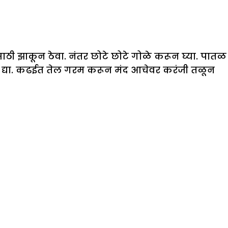
ासाठी झाकून ठेवा. नंतर छोटे छोटे गोळे करून घ्या. पातळ
ार द्या. कढईत तेल गरम करून मंद आचेवर करंजी तळून