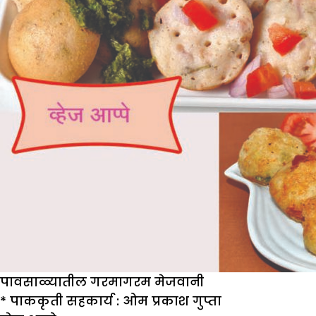
पावसाळ्यातील गरमागरम मेजवानी
*
पाककृती सहकार्य : ओम प्रकाश गुप्ता