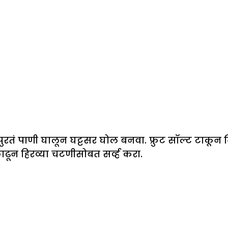
जेपुरतं पाणी घालून घट्टसर घोल बनवा. फ्रुट सॉल्ट टाकू
काढून हिरव्या चटणीसोबत सर्व्ह करा.