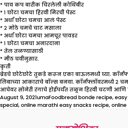
* पाव कप बारीक चिरलेली कोथिंबीर
* १ छोटा चमचा हिरवी मिरची पेस्ट
* अर्धा छोटा चमचा आलं पेस्ट
* २ मोठे चमचे चाट मसाला
* अर्धा छोटा चमचा आमचूर पावडर
* १ छोटा चमचा अनारदाना
* तेल तळण्यासाठी
* मीठ चवीनुसार.
कृती
ब्रेडचे छोटेछोटे तुकडे करून एका बाऊलमध्ये घ्या. कॉर
लिंबाच्या आकाराचे बॉल्स बनवा. कॉर्नफ्लॉवरमध्ये २ च
आचेवर सोनेरी रंगाचे होईपर्यंत तळून हिरवी चटणी आणि 
Posted
Author
Categories
Tags
August 9, 2021
uma
Food
bread bonde recipe
,
easy 
on
special
,
online marathi easy snacks recipe
,
online