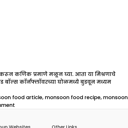
त करून कणिक प्रमाणे मळून घ्या. आता या मिश्रणाचे
 बॉल्स कॉर्नफ्लॉवरच्या घोळमध्ये बुडवून मध्यम
oon food article
,
monsoon food recipe
,
monsoon
on
mment
पावसाळ्यातील
गरमागरम
oup Websites
Other Links
मेजवानी