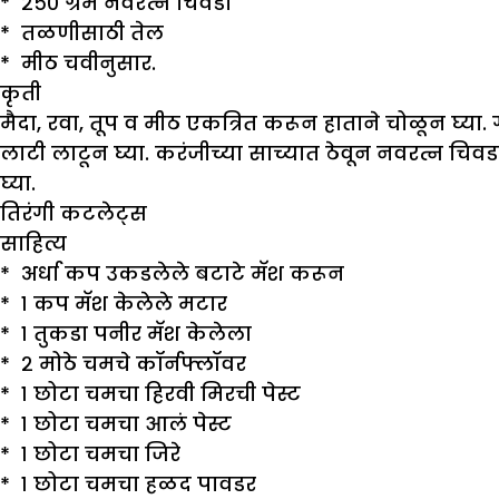
* २५० ग्रॅम नवरत्न चिवडा
* तळणीसाठी तेल
* मीठ चवीनुसार.
कृती
मैदा, रवा, तूप व मीठ एकत्रित करून हाताने चोळून घ्या. 
लाटी लाटून घ्या. करंजीच्या साच्यात ठेवून नवरत्न च
घ्या.
तिरंगी कटलेट्स
साहित्य
* अर्धा कप उकडलेले बटाटे मॅश करून
* १ कप मॅश केलेले मटार
* १ तुकडा पनीर मॅश केलेला
* २ मोठे चमचे कॉर्नफ्लॉवर
* १ छोटा चमचा हिरवी मिरची पेस्ट
* १ छोटा चमचा आलं पेस्ट
* १ छोटा चमचा जिरे
* १ छोटा चमचा हळद पावडर