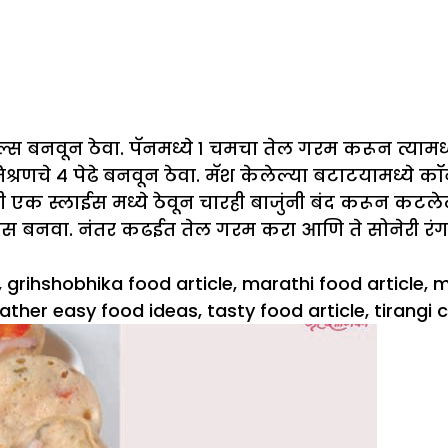
बनवून ठेवा. पॅनमध्ये १ चमचा तेल गरम करून त्यामध्ये 
्रणचे ४ पेढे बनवून ठेवा. मॅश केलेल्या बटाटयामध्ये क
 एक स्लाईस मध्ये ठेवून चारही बाजुंनी बंद करून कटलेट
 बनवा. नंतर कढईत तेल गरम करा आणि ते सोनेरी रंगाच
,
grihshobhika food article
,
marathi food article
,
m
eather easy food ideas
,
tasty food article
,
tirangi 