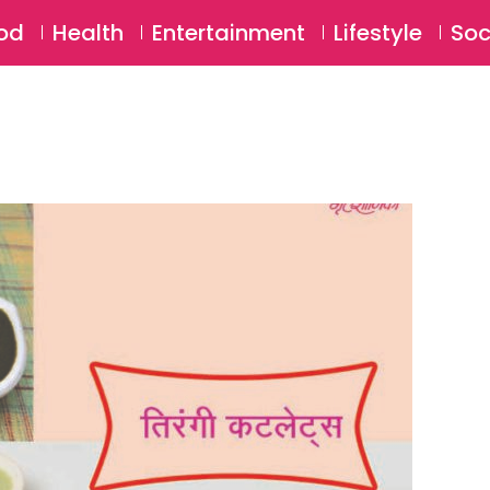
SU
od
Health
Entertainment
Lifestyle
Soc