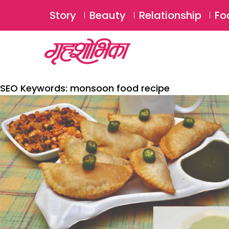
Story
Beauty
Relationship
Fo
SEO Keywords:
monsoon food recipe