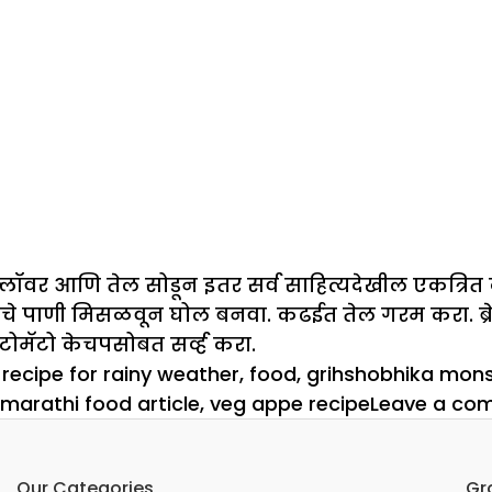
्नफ्लॉवर आणि तेल सोडून इतर सर्व साहित्यदेखील एकत्रि
मचे पाणी मिसळवून घोल बनवा. कढईत तेल गरम करा. ब्रेड
टोमॅटो केचपसोबत सर्व्ह करा.
recipe for rainy weather
,
food
,
grihshobhika mons
 marathi food article
,
veg appe recipe
Leave a co
Our Categories
Gr