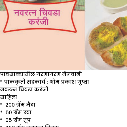
पावसाळ्यातील गरमागरम मेजवानी
* पाककृती सहकार्य : ओम प्रकाश गुप्ता
नवरत्न चिवडा करंजी
साहित्य
* २०० ग्रॅम मैदा
* ५० ग्रॅम रवा
* ६५ ग्रॅम तूप