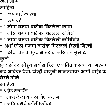
व्हेज आप्पे
साहित्य
* १ कप बारीक रवा
* १ कप दही
* १ मोठा चमचा बारीक चिरलेला कांदा
* १ मोठा चमचा बारीक चिरलेला टोमॅटो
* १ मोठा चमचा बारीक चिरलेली कोथिंबीर
* अर्धा छोटा चमचा बारीक चिरलेली हिरवी मिरची
* १ छोटा चमचा फ्रुट सॉल्ट द्य मीठ चवीनुसार.
कृती
फ्रुट सॉल्ट सोडून सर्व साहित्य एकत्रित करून घ्या. गर
मंद आचेवर ठेवा. दोन्ही बाजुंनी भाजल्यावर आप्पे बाहेर 
ब्रेडचे बोन्डे
साहित्य
* ६ ब्रेड स्लाईस
* १ उकडलेला बटाटा मॅश करून
* २ मोठे चमचे कॉर्नफ्लॉवर