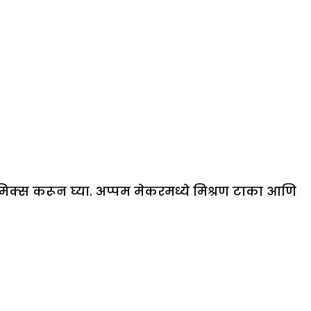
न मिक्स करून घ्या. अप्पम मेकरमध्ये मिश्रण टाका आणि