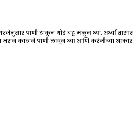
गरजेनुसार पाणी टाकून थोडं घट्ट मळून घ्या. अर्ध्या तास
िवडा भरून काठाने पाणी लावून घ्या आणि करंजीच्या आक