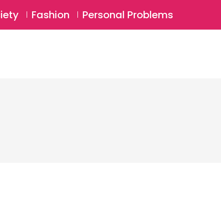
⚲
BSCRIBE
Login
iety
Fashion
Personal Problems
⚲