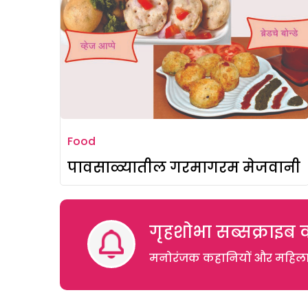
Food
पावसाळ्यातील गरमागरम मेजवानी
गृहशोभा सब्सक्राइब क
मनोरंजक कहानियों और महिलाओं