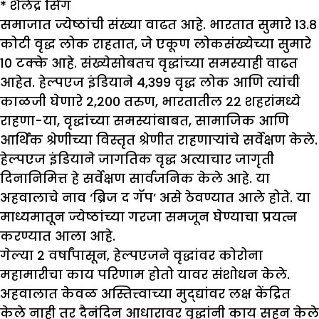
*
शैलेंद्र सिंग
समाजात ज्येष्ठांची संख्या वाढत आहे. भारतात सुमारे 13.8
कोटी वृद्ध लोक राहतात, जे एकूण लोकसंख्येच्या सुमारे
10 टक्के आहे. संख्येसोबतच वृद्धांच्या समस्याही वाढत
आहेत. हेल्पएज इंडियाने 4,399 वृद्ध लोक आणि त्यांची
काळजी घेणारे 2,200 तरुण, भारतातील 22 शहरांमध्ये
राहणा-या, वृद्धांच्या समस्यांबाबत, सामाजिक आणि
आर्थिक श्रेणीच्या विस्तृत श्रेणीत राहणाऱ्यांचे सर्वेक्षण केले.
हेल्पएज इंडियाने जागतिक वृद्ध अत्याचार जागृती
दिनानिमित्त हे सर्वेक्षण सार्वजनिक केले आहे. या
अहवालाचे नाव ‘ब्रिज द गॅप’ असे ठेवण्यात आले होते. या
माध्यमातून ज्येष्ठांच्या गरजा समजून घेण्याचा प्रयत्न
करण्यात आला आहे.
गेल्या 2 वर्षांपासून, हेल्पएजने वृद्धांवर कोरोना
महामारीचा काय परिणाम होतो यावर संशोधन केले.
अहवालात केवळ अस्तित्त्वाच्या मुद्द्यांवर लक्ष केंद्रित
केले नाही तर दैनंदिन आधारावर वृद्धांनी काय सहन केले