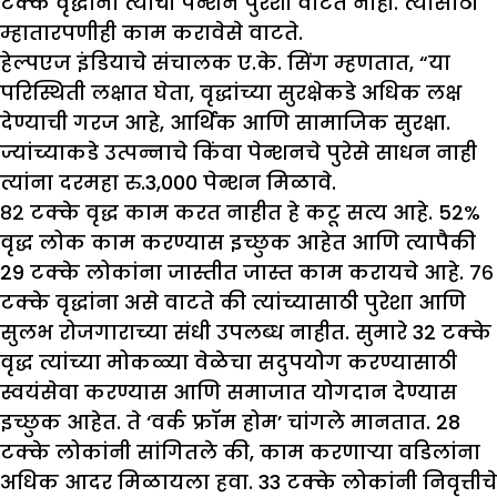
टक्के वृद्धांना त्यांची पेन्शन पुरेशी वाटत नाही. त्यासाठी
म्हातारपणीही काम करावेसे वाटते.
हेल्पएज इंडियाचे संचालक ए.के. सिंग म्हणतात, “या
परिस्थिती लक्षात घेता, वृद्धांच्या सुरक्षेकडे अधिक लक्ष
देण्याची गरज आहे, आर्थिक आणि सामाजिक सुरक्षा.
ज्यांच्याकडे उत्पन्नाचे किंवा पेन्शनचे पुरेसे साधन नाही
त्यांना दरमहा रु.3,000 पेन्शन मिळावे.
८२ टक्के वृद्ध काम करत नाहीत हे कटू सत्य आहे. 52%
वृद्ध लोक काम करण्यास इच्छुक आहेत आणि त्यापैकी
29 टक्के लोकांना जास्तीत जास्त काम करायचे आहे. ७६
टक्के वृद्धांना असे वाटते की त्यांच्यासाठी पुरेशा आणि
सुलभ रोजगाराच्या संधी उपलब्ध नाहीत. सुमारे 32 टक्के
वृद्ध त्यांच्या मोकळ्या वेळेचा सदुपयोग करण्यासाठी
स्वयंसेवा करण्यास आणि समाजात योगदान देण्यास
इच्छुक आहेत. ते ‘वर्क फ्रॉम होम’ चांगले मानतात. 28
टक्के लोकांनी सांगितले की, काम करणाऱ्या वडिलांना
अधिक आदर मिळायला हवा. 33 टक्के लोकांनी निवृत्तीचे