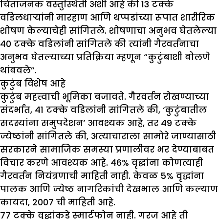
चिंताजनक वस्तुस्थिती अशी आहे की 13 टक्के
वडिलधाऱ्यांनी मारहाण आणि थप्पडांच्या रूपात शारीरिक
शोषण केल्याचेही सांगितले. शोषणाचा अनुभव घेतलेल्या
40 टक्के वडिलांनी सांगितले की त्यांनी गैरवर्तनाचा
अनुभव घेतल्याच्या प्रतिक्रिया म्हणून “कुटुंबाशी बोलणे
थांबवले”.
कुटुंब विशेष आहे
कुटुंब महत्त्वाची भूमिका बजावते. गैरवर्तन रोखण्याच्या
संदर्भात, 41 टक्के वडिलांनी सांगितले की, ‘कुटुंबातील
सदस्यांना समुपदेशन’ आवश्यक आहे, तर 49 टक्के
ज्येष्ठांनी सांगितले की, अत्याचाराला सामोरे जाण्यासाठी
सरकारने सामाजिक समस्या प्रणालीवर भर देण्याबाबत
विचार करणे आवश्यक आहे. 46% वृद्धांना कोणत्याही
गैरवर्तन नियंत्रणाची माहिती नाही. केवळ 5% वृद्धांना
पालक आणि ज्येष्ठ नागरिकांची देखभाल आणि कल्याण
कायदा, 2007 ची माहिती आहे.
७७ टक्के वृद्धांकडे स्मार्टफोन नाही. गरज आहे ती