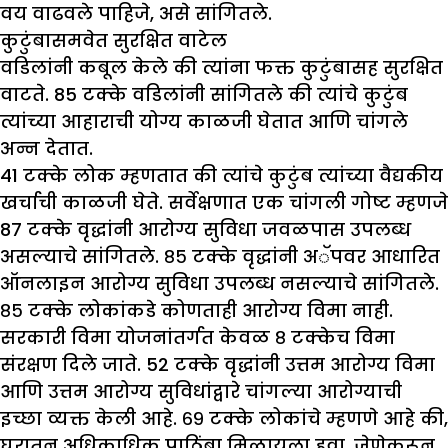
वय वाढवले ​​पाहिजे, असे सांगितले.
कुटुंबासमवेत सुरक्षित वाटेल
वडिलांनी कबूल केले की त्यांना फक्त कुटुंबासह सुरक्षित
वाटते. 85 टक्के वडिलांनी सांगितले की त्यांचे कुटुंब
त्यांच्या आहाराची योग्य काळजी घेतात आणि चांगले
अन्न देतात.
41 टक्के लोक म्हणतात की त्यांचे कुटुंब त्यांच्या वैद्यकीय
खर्चाची काळजी घेते. सर्वेक्षणात एक चांगली गोष्ट म्हणजे
87 टक्के वृद्धांनी आरोग्य सुविधा जवळपास उपलब्ध
असल्याचे सांगितले. ८५ टक्के वृद्धांनी अॅपवर आधारित
ऑनलाइन आरोग्य सुविधा उपलब्ध नसल्याचे सांगितले.
८५ टक्के लोकांकडे कोणताही आरोग्य विमा नाही.
सरकारी विमा योजनांतर्गत केवळ ८ टक्केच विमा
संरक्षण दिले जाते. 52 टक्के वृद्धांनी उत्तम आरोग्य विमा
आणि उत्तम आरोग्य सुविधांद्वारे चांगल्या आरोग्याची
इच्छा व्यक्त केली आहे. ६९ टक्के लोकांचे म्हणणे आहे की,
घरातून अधिकाधिक पाठिंबा मिळायला हवा, जेणेकरून