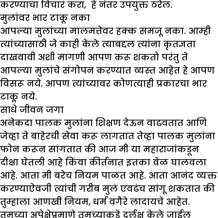
करण्याचा विचार करा, हे नंतर उपयुक्त ठरेल.
मुलांवर भार टाकू नका
आपल्या मुलांच्या मालमत्तेवर हक्क समजू नका. आम्ही
त्यांच्यासाठी जे काही केले त्याबद्दल त्यांना कृतज्ञता
दाखवावी अशी मागणी आपण करू शकतो परंतु ते
आपल्या मुलांचे संगोपन करण्यात व्यस्त आहेत हे आपण
विसरू नये. आपण त्यांच्यावर कोणत्याही प्रकारचा भार
टाकू नये.
साधे जीवन जगा
अनेकदा पालक मुलांना शिक्षण देऊन वाढवतात आणि
जेव्हा ते बाहेरची सेवा करू लागतात तेव्हा पालक मुलांना
फोन करून सांगतात की आज मी या महाराजांकडून
दीक्षा घेतली आहे किंवा कीर्तनात इतका वेळ घालवला
आहे. आता मी बरेच नियम पाळत आहे. आता आनंद व्यक्त
करण्याऐवजी त्यांची गरीब मुलं एवढंच सांगू शकतात की
तुम्हाला आणखी नियम, धर्म वगैरे लादायचे आहेत.
तुमच्या अपेक्षेप्रमाणे तुमच्याकडे दुर्लक्ष केले जाईल