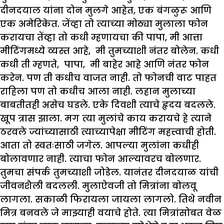
दीनदयाल यांना दोन मुलगे आहेत, एक बंगळुरू आणि
एक अमेरिकेत. जेंव्हा तो त्याच्या मोठ्या मुलाला फोन
करायचा तेंव्हा तो कधी म्हणायचा की पापा, मी आत्ता
मीटिंगमध्ये व्यस्त आहे, मी तुमच्याशी नंतर बोलेन. कधी
कधी ती म्हणते, पापा, मी बाहेर आहे आणि नंतर फोन
करेन. पण ती कधीच वाजत नाही. तो फोनची वाट पाहत
राहिला पण तो कधीच आला नाही. लहान मुलाच्या
बाबतीतही असेच घडले. एके दिवशी त्याचे हृदय बदलले.
खूप त्रास झाला. मग त्या मुलांचे काय करायचे हे त्याने
ठरवले ज्यांच्यासाठी त्याच्यापेक्षा मीटिंग महत्त्वाची होती.
आता तो स्वतःसाठी जगेल. आपल्या मुलांना कधीही
बोलावणार नाही. त्याचा फोन आल्यावरच बोलणार.
तुमचा संपर्क तुमच्याशी जोडेल. यानंतर दीनदयाळ यांची
जीवनशैली बदलली. मुलाऐवजी तो मित्रांना बोलवू
लागला. सकाळी फिरायला जायला लागलो. तिथे नवीन
मित्र बनवले जे माझ्याही वयाचे होते. त्या मित्रांसोबत वेळ