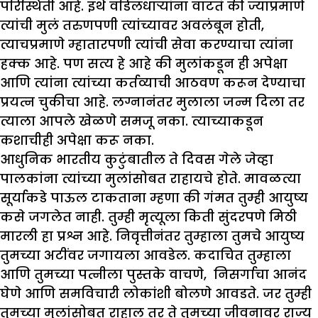
परिस्थिती आहे. इथे वडिलधाऱ्यांना वाटतं की ज्याप्रमाणे
त्यांची मुलं तरुणपणी त्यांच्यावर अवलंबून होती,
त्याचप्रमाणे म्हातारपणी त्यांची सेवा करण्याचा त्यांना
हक्क आहे. पण सत्य हे आहे की मुलांकडून ही अपेक्षा
आणि त्यांना त्यांच्या कर्तव्याची आठवण करून देण्याचा
प्रयत्न चुकीचा आहे. लग्नानंतर मुलाला जन्म दिला तर
त्याला आपले खेळणे समजू नका. त्याच्याकडून
कशाचीही अपेक्षा करू नका.
आधुनिक भारतीय कुटुंबातील ते दिवस गेले जेव्हा
पालकांना त्यांच्या मुलांसोबत राहायचे होते. मावळत्या
सूर्याकडे पाऊल टाकताना म्हणा की गंमत तुम्ही आयुष्य
कसे जगलेत नाही. तुम्ही मृत्यूला किती सुंदरपणे मिठी
मारली हा प्रश्न आहे. निवृत्तीनंतर तुम्हाला तुमचे आयुष्य
तुमच्या अटींवर जगायला आवडेल. कदाचित तुम्हाला
आणि तुमच्या पत्नीला पुस्तके वाचणे, निसर्गाचा आनंद
घेणे आणि समविचारी लोकांशी बोलणे आवडते. जर तुम्ही
तुमच्या मुलांसोबत राहाल तर ते तुमच्या जीवनावर राज्य