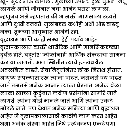
खूप सुंदर जाऊ लागला. मुलाच्या उपेक्षेचे दु:ख धुऊन निघू
लागले आणि जीवनात नवा आनंद पसरू लागला.
म्हणूनच असे म्हणतात की आसक्ती माणसाला रडवते
आणि दुःखी बनवते. मुलांबद्दल कधीही अशी ओढ वाढवू
नका. तुमच्या आयुष्यात आनंदी रहा.
वृद्धाश्रम आणि काही संस्था हेही पर्याय आहेत
वृद्धापकाळात व्यक्ती शारीरिक आणि मानसिकदृष्ट्या
दुर्बल होते. बहुतांश ज्येष्ठांनाही आर्थिक संकटाचा सामना
करावा लागतो. अशा स्थितीत त्याचे इतरांवरील
अवलंबित्व वाढते. सेवानिवृत्तीनंतर लोक निराश होतात.
आयुष्य संपल्यासारखं त्यांना वाटतं. जसजसे वय वाढत
जाते तसतसे अनेक आजार त्याला घेरतात. अनेक वेळा
त्याला त्याच्या कुटुंबात कठीण प्रसंगांना सामोरे जावे
लागते. त्यांना ओझे मानले जाते आणि त्यांना एकटे
सोडले जाते. पण देशात अनेक समित्या आणि वृद्धाश्रम
आहेत जे वृद्धापकाळासाठी काठीचे काम करत आहेत.
अशा अनेक संस्था आहेत जिथे प्रत्येकजण एकटेपणा