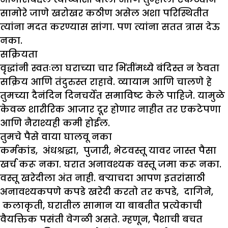
सामोरे जाणे खरोखर कठीण असेल अशा परिस्थितीत
त्यांना मदत करण्यास सांगा. पण त्यांना सतत त्रास देऊ
नका.
सक्रियता
वृद्धांनी स्वतःला घराच्या चार भिंतींमध्ये बंदिस्त न ठेवता
सक्रिय आणि तंदुरुस्त राहावे. व्यायाम आणि चालणे हे
तुमच्या दैनंदिन दिनचर्येत समाविष्ट केले पाहिजे. यामुळे
केवळ शारीरिक आजार दूर होणार नाहीत तर एकटेपणा
आणि नैराश्यही कमी होईल.
तुमचे पैसे वाया घालवू नका
कर्मकांड, अंधश्रद्धा, पुजारी, भेटवस्तू यावर जास्त पैसा
खर्च करू नका. घरात अनावश्यक वस्तू जमा करू नका.
वस्तू खरेदीला अंत नाही. बऱ्याचदा आपण इतरांसाठी
अनावश्यकपणे कपडे खरेदी करतो तर कपडे, दागिने,
कलाकृती, घरातील सामान या बाबतीत प्रत्येकाची
वैयक्तिक पसंती वेगळी असते. म्हणून, पैशाची बचत