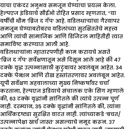
याचा एकंदर अनुभव समजून घेण्याचा प्रयत्न केला.
हेल्पएज इंडियाचे सीईओ रोहित प्रसाद म्हणतात, “या
वर्षीची थीम ‘ब्रिज द गॅप’ आहे. वडिलधाऱ्यांचा गैरवापर
समजून घेण्याबरोबरच वडिलांच्या सुरक्षिततेचे महत्त्व
आणि त्यांची सामाजिक आणि डिजिटल माहितीही त्यात
समाविष्ट करण्यात आली आहे.
वडिलधाऱ्यांना म्हातारपणीही काम करायचे असते
‘ब्रिज द गॅप’ सर्वेक्षणातून असे दिसून आले आहे की 47
टक्के वृद्ध उत्पन्नासाठी कुटुंबावर अवलंबून आहेत. 34
टक्के पेन्शन आणि रोख हस्तांतरणावर अवलंबून आहेत.
यूपी सर्वेक्षण अहवालाच्या मुख्य निष्कर्षांवर चर्चा
करताना, हेल्पएज इंडियाचे संचालक एके सिंग म्हणाले
की, 63 टक्के वृद्धांनी सांगितले की त्यांचे उत्पन्न पूर्ण
नाही. दरम्यान, 35 टक्के वृद्धांनी सांगितले की, त्यांना
आर्थिकदृष्ट्या सुरक्षित वाटत नाही. त्यांच्याकडे ‘बचत/
उत्पन्नापेक्षा खर्च जास्त’ असल्याचे नमूद करून. ३७