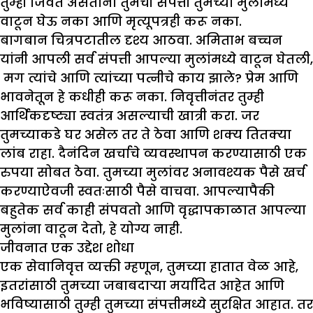
तुम्ही जिवंत असताना तुमची संपत्ती तुमच्या मुलांमध्ये
वाटून घेऊ नका आणि मृत्यूपत्रही करू नका.
बागबान चित्रपटातील दृश्य आठवा. अमिताभ बच्चन
यांनी आपली सर्व संपत्ती आपल्या मुलांमध्ये वाटून घेतली,
मग त्यांचे आणि त्यांच्या पत्नीचे काय झाले? प्रेम आणि
भावनेतून हे कधीही करू नका. निवृत्तीनंतर तुम्ही
आर्थिकदृष्ट्या स्वतंत्र असल्याची खात्री करा. जर
तुमच्याकडे घर असेल तर ते ठेवा आणि शक्य तितक्या
लांब राहा. दैनंदिन खर्चाचे व्यवस्थापन करण्यासाठी एक
रुपया सोबत ठेवा. तुमच्या मुलांवर अनावश्यक पैसे खर्च
करण्याऐवजी स्वतःसाठी पैसे वाचवा. आपल्यापैकी
बहुतेक सर्व काही संपवतो आणि वृद्धापकाळात आपल्या
मुलांना वाटून देतो, हे योग्य नाही.
जीवनात एक उद्देश शोधा
एक सेवानिवृत्त व्यक्ती म्हणून, तुमच्या हातात वेळ आहे,
इतरांसाठी तुमच्या जबाबदाऱ्या मर्यादित आहेत आणि
भविष्यासाठी तुम्ही तुमच्या संपत्तीमध्ये सुरक्षित आहात. तर