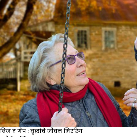
काळजी
घेईल
अशी
अपेक्षा
करू
नका
ब्रिज द गॅप : वृद्धांचे जीवन मिररिंग