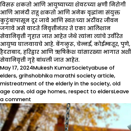
विसरू शकतो आणि आयुष्याच्या शेवटच्या क्षणी निरोगी
आणि आनंदी राहू शकतो आणि अनेक वृद्धांना संयुक्त
कुटुंबापासून दूर जावे आणि स्वतःच्या अटींवर जीवन
जगावे असे वाटते निवृत्तीनंतर ते एका आलिशान
सेवानिवृत्ती गृहात जात आहेत जेथे त्यांना त्यांचे उर्वरित
आयुष्य घालवायचे आहे. बेंगळुरू, चेन्नई, कोईम्बतूर, पुणे,
हैदराबाद, हरिद्वार आणि ऋषिकेश यांसारख्या भागात अशी
सेवानिवृत्ती गृहे बांधली जात आहेत.
Posted
Author
Categories
Tags
May 17, 2024
Mukesh Kumar
Society
abuse of
on
elders
,
grihshobhika marathi society article
,
mistreatment of the elderly in the society
,
old
age care
,
old age homes
,
respect to elders
Leave
on
a comment
म्हातारपणी
तुमचा
मुलगा
तुमची