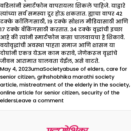
वडिलांनी स्मार्टफोन वापरायला शिकले पाहिजे. याद्वारे
त्यांच्या सर्व समस्या दूर होऊ शकतात. ह्याचा वापर 42
टक्के कॉलिंगसाठी, 19 टक्के सोशल मीडियासाठी आणि
17 टक्के बँकिंगसाठी करतात. 34 टक्के वृद्धांची इच्छा
आहे की त्यांनी स्मार्टफोन कसा चालवायचा हे शिकावे.
वयोवृद्धांची अवस्था पाहता समाज आणि शासन या
दोघांनी एकत्र येऊन काम करावे, जेणेकरून वृद्धांचे
जीवन आरामात घालवता येईल, असे वाटते.
Posted
Author
Categories
Tags
May 4, 2023
uma
Society
abuse of elders
,
care for
on
senior citizen
,
grihshobhika marathi society
article
,
mistreatment of the elderly in the society
,
online article for senior citizen
,
security of the
on
elders
Leave a comment
ब्रिज
द
गॅप