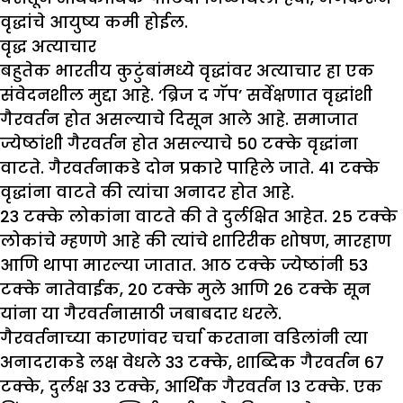
वृद्धांचे आयुष्य कमी होईल.
वृद्ध अत्याचार
बहुतेक भारतीय कुटुंबांमध्ये वृद्धांवर अत्याचार हा एक
संवेदनशील मुद्दा आहे. ‘ब्रिज द गॅप’ सर्वेक्षणात वृद्धांशी
गैरवर्तन होत असल्याचे दिसून आले आहे. समाजात
ज्येष्ठांशी गैरवर्तन होत असल्याचे 50 टक्के वृद्धांना
वाटते. गैरवर्तनाकडे दोन प्रकारे पाहिले जाते. 41 टक्के
वृद्धांना वाटते की त्यांचा अनादर होत आहे.
23 टक्के लोकांना वाटते की ते दुर्लक्षित आहेत. 25 टक्के
लोकांचे म्हणणे आहे की त्यांचे शारिरीक शोषण, मारहाण
आणि थापा मारल्या जातात. आठ टक्के ज्येष्ठांनी 53
टक्के नातेवाईक, 20 टक्के मुले आणि 26 टक्के सून
यांना या गैरवर्तनासाठी जबाबदार धरले.
गैरवर्तनाच्या कारणांवर चर्चा करताना वडिलांनी त्या
अनादराकडे लक्ष वेधले 33 टक्के, शाब्दिक गैरवर्तन 67
टक्के, दुर्लक्ष 33 टक्के, आर्थिक गैरवर्तन 13 टक्के. एक