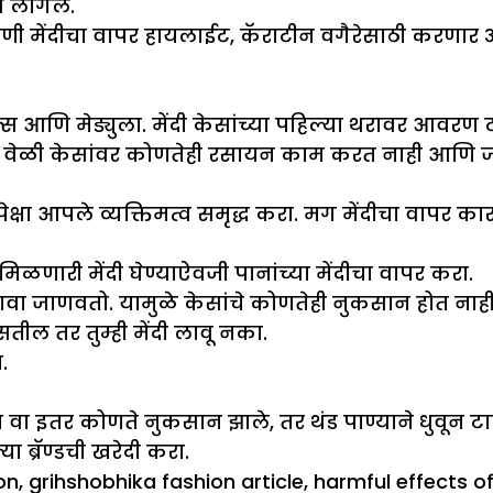
वे लागेल.
कोणी मेंदीचा वापर हायलाईट, कॅराटीन वगैरेसाठी करणार
्स आणि मेड्युला. मेंदी केसांच्या पहिल्या थरावर आवरण टाक
शा वेळी केसांवर कोणतेही रसायन काम करत नाही आणि 
ापेक्षा आपले व्यक्तिमत्व समृद्ध करा. मग मेंदीचा वापर 
ळणारी मेंदी घेण्याऐवजी पानांच्या मेंदीचा वापर करा.
डावा जाणवतो. यामुळे केसांचे कोणतेही नुकसान होत नाही
तील तर तुम्ही मेंदी लावू नका.
.
या वा इतर कोणते नुकसान झाले, तर थंड पाण्याने धुवून
 ब्रॅण्डची खरेदी करा.
on
,
grihshobhika fashion article
,
harmful effects o