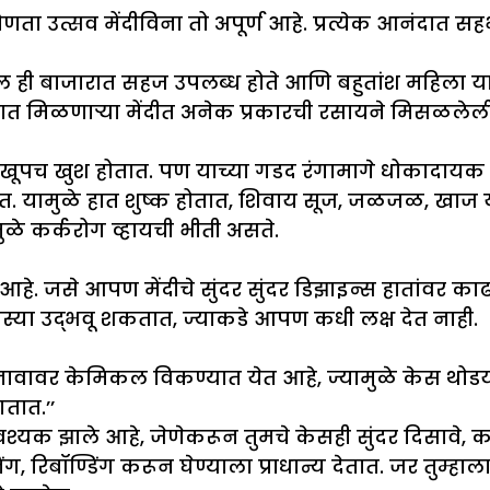
कोणता उत्सव मेंदीविना तो अपूर्ण आहे. प्रत्येक आनंदात 
ाल ही बाजारात सहज उपलब्ध होते आणि बहुतांश महिला य
ात मिळणाऱ्या मेंदीत अनेक प्रकारची रसायने मिसळलेल
्त्रिया खूपच खुश होतात. पण याच्या गडद रंगामागे धोकाद
यामुळे हात शुष्क होतात, शिवाय सूज, जळजळ, खाज यास
मुळे कर्करोग व्हायची भीती असते.
े. जसे आपण मेंदीचे सुंदर सुंदर डिझाइन्स हातांवर काढत
मस्या उद्भवू शकतात, ज्याकडे आपण कधी लक्ष देत नाही.
ीच्या नावावर केमिकल विकण्यात येत आहे, ज्यामुळे केस
तात.’’
श्यक झाले आहे, जेणेकरून तुमचे केसही सुंदर दिसावे, 
, रिबॉण्डिंग करून घेण्याला प्राधान्य देतात. जर तुम्