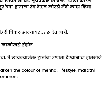
मेहंदी लावताना थेट सूर्यप्रकाशात बसणे टाळा कारण
ूर ठेवा. हाताला रंग देऊन कोरडी मेंदी काढा किंवा
मेहंदी चिकट झाल्यावर उतरू देत नाही.
 आणि काळोखही होईल.
ा. ते लावल्यानंतर हातांना उष्णता देण्यासाठी हातमोजे
arken the colour of mehndi
,
lifestyle
,
marathi
on
 comment
मेहंदी
विषयी
माहिती