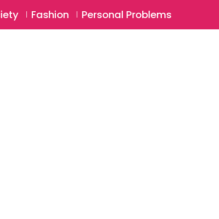
⚲
BSCRIBE
Login
iety
Fashion
Personal Problems
⚲