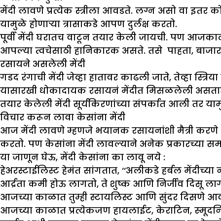
मेंदी लावणे प्रत्येक स्त्रीला आवडते. लग्न असो वा इतर 
यामुळे होणाऱ्या त्रासाकडे आपण दुर्लक्ष करतो.
पूर्वी मेंदी घरातच वाटून तयार केली जायची. पण आजक
आपल्या त्वचेसाठी हानिकारक असते. तसे पाहता, बाजार
रसायने असलेली मेंदी
गडद रंगाची मेंदी जेव्हा हातावर काढली जाते, तेव्हा स
यासारखी धोकादायक रसायनं मेंदीत मिसळलेली असतात. 
तयार केलेली मेंदी सूर्यकिरणांच्या संपर्कात आली तर या
विचार करून लावा केसांना मेंदी
आज मेंदी लावणे म्हणजे भयानक रसायनांशी मैत्री करणे आह
करतो. पण केसांना मेंदी लावल्याने अनेक प्रकारच्या स
या जाणून घेऊ
,
मेंदी केसांना का लावू नये :
हेअरस्टाईलिस्ट हेमंत सांगतात, ‘‘अलीकडे हर्बल मेंद
आर्द्रता कमी होऊ लागतो, ते शुष्क आणि निर्जीव दिसू लाग
आजच्या काळात तुम्ही स्टायलिस्ट आणि सुंदर दिसणे आव
आजच्या काळात प्रत्येकजण हायलाईट, केराटिन, स्मूदनिंग