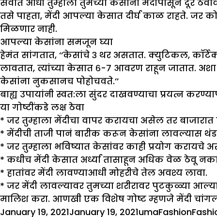
सर्वात आधी तुम्हाला तुमच्या केसांना मेंदीपासून दूर ठेवा
तसे पाहता, मेंदी आपल्या केसात दीर्घ काळ राहते. जर 
मिळणार नाही.
आपल्या केसांना समजून घ्या
हेमंत सांगतात, ‘‘केसांचे ३ थर असतात. क्युटिकल, कॉर्टेक
लावतात, त्यांच्या केसात ६-७ आवरण राहून जातात. अ
केसांना नुकसानच पोहोचवते.’’
बाह्य उपायांनी स्वत:ला सुंदर दाखवण्याचा प्रयत्न करण्य
या गोष्टींकडे लक्ष ठेवा
* जर तुम्हाला मेंदीचा वापर करायचा असेल तर बाजारात मि
* मेंदीची ताजी पानं बारीक करून केसांना लावल्यास थं
* जर तुम्हाला भविष्यात केसांवर काही प्रयोग करायचे अस
* कधीच मेंदी केसात अर्ध्या तासाहून अधिक वेळ ठेवू नका
* हातांवर मेंदी लावण्याआधी मोहरीचे तेल अवश्य लावा.
* जर मेंदी लावल्यावर तुमच्या शरीरावर पुटकुळ्या आल्
मालिश करा. आणखी एक विशेष गोष्ट म्हणजे मेंदी चांगल्या
Posted
Author
Categories
Tags
January 19, 2021
January 19, 2021
uma
Fashion
Fashi