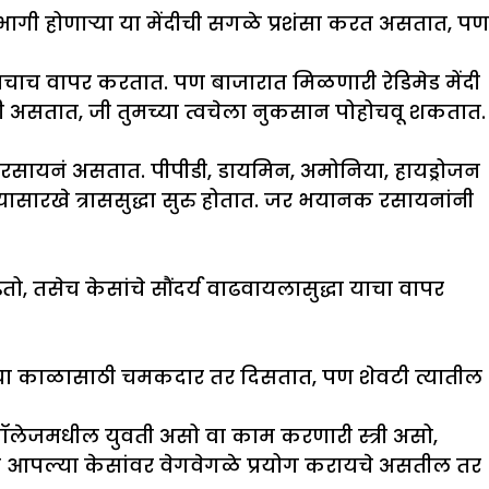
सहभागी होणाऱ्या या मेंदीची सगळे प्रशंसा करत असतात, पण
ाचाच वापर करतात. पण बाजारात मिळणारी रेडिमेड मेंदी
ी असतात, जी तुमच्या त्वचेला नुकसान पोहोचवू शकतात.
ायक रसायनं असतात. पीपीडी, डायमिन, अमोनिया, हायड्रोजन
ारखे त्राससुद्धा सुरु होतात. जर भयानक रसायनांनी
ो, तसेच केसांचे सौंदर्य वाढवायलासुद्धा याचा वापर
 थोडया काळासाठी चमकदार तर दिसतात, पण शेवटी त्यातील
कॉलेजमधील युवती असो वा काम करणारी स्त्री असो,
हाला आपल्या केसांवर वेगवेगळे प्रयोग करायचे असतील तर