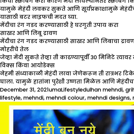
किंवा स्क्रबिंग करा कारण मेंदी लावल्यानंतर स्क्रबिंग
यामुळे मेहंदी लवकर सुकते आणि सूर्यप्रकाशामुळे मेहंदी
यासाठी बटर नाइफची मदत घ्या.
मेंदीचा रंग गडद करण्यासाठी हे घरगुती उपाय करा
साखर आणि लिंबू द्रावण
मेंदीचा रंग गडद करण्यासाठी साखर आणि लिंबाचा द्रावण त
मोहरीचे तेल
जेव्हा मेंदी सुकते तेव्हा ती काढण्यापूर्वी 30 मिनिटे 
विक्स किंवा आयोडेक्स
नेहमी संध्याकाळी मेहंदी लावा जेणेकरून ती रात्रभर टि
घाला. यामुळे हातांना पुरेशी उष्णता मिळेल आणि मेहंदी
Posted
Author
Categories
Tags
December 31, 2021
uma
Lifestyle
dulhan mehndi
,
gri
on
lifestyle
,
mehndi
,
mehndi colour
,
mehndi designs
,