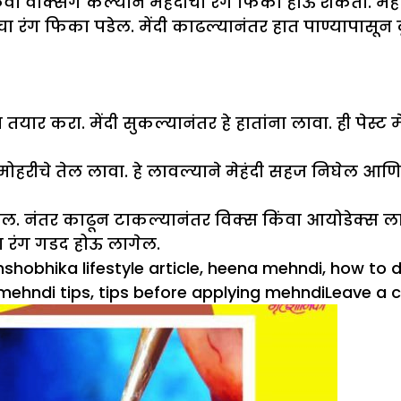
 किंवा वॅक्सिंग केल्याने मेहंदीचा रंग फिका होऊ शकतो. 
चा रंग फिका पडेल. मेंदी काढल्यानंतर हात पाण्यापासून द
यार करा. मेंदी सुकल्यानंतर हे हातांना लावा. ही पेस्ट 
त्यावर मोहरीचे तेल लावा. हे लावल्याने मेहंदी सहज निघेल
केल. नंतर काढून टाकल्यानंतर विक्स किंवा आयोडेक्स लाव
चा रंग गडद होऊ लागेल.
hshobhika lifestyle article
,
heena mehndi
,
how to d
mehndi tips
,
tips before applying mehndi
Leave a