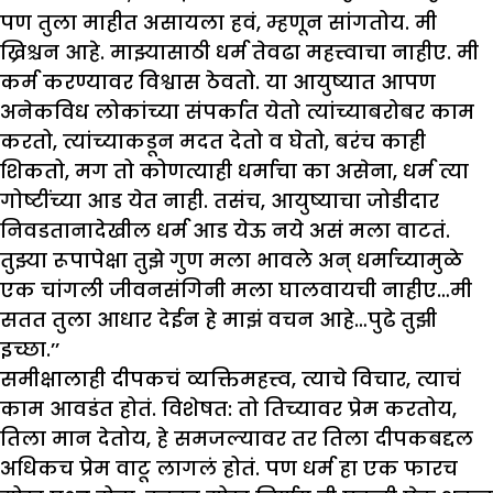
पण तुला माहीत असायला हवं, म्हणून सांगतोय. मी
ख्रिश्चन आहे. माझ्यासाठी धर्म तेवढा महत्त्वाचा नाहीए. मी
कर्म करण्यावर विश्वास ठेवतो. या आयुष्यात आपण
अनेकविध लोकांच्या संपर्कात येतो त्यांच्याबरोबर काम
करतो, त्यांच्याकडून मदत देतो व घेतो, बरंच काही
शिकतो, मग तो कोणत्याही धर्माचा का असेना, धर्म त्या
गोष्टींच्या आड येत नाही. तसंच, आयुष्याचा जोडीदार
निवडतानादेखील धर्म आड येऊ नये असं मला वाटतं.
तुझ्या रूपापेक्षा तुझे गुण मला भावले अन् धर्माच्यामुळे
एक चांगली जीवनसंगिनी मला घालवायची नाहीए…मी
सतत तुला आधार देईन हे माझं वचन आहे…पुढे तुझी
इच्छा.’’
समीक्षालाही दीपकचं व्यक्तिमहत्त्व, त्याचे विचार, त्याचं
काम आवडंत होतं. विशेषत: तो तिच्यावर प्रेम करतोय,
तिला मान देतोय, हे समजल्यावर तर तिला दीपकबद्दल
अधिकच प्रेम वाटू लागलं होतं. पण धर्म हा एक फारच