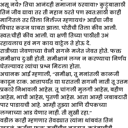
असू नये? तिचा आनंदही समाजानं ठरवावा? कुटुंबासाठी
तिनं जीव द्यावा तर ती महान ठरते पण स्वत:साठी काही
मागितलं तर तिला निर्लज्ज म्हणायचं? आईचा जीव
विचार करून घाबरा झाला. पोरीची तिला कीव आली.
स्वत:चीही कीव आली. या क्षणी तिच्या पाठीशी उभं
रहायलाच हवं मग काय वाट्टेल ते होऊ दे.
रात्रीच्या जेवणाच्या वेळी सगळे मजेत जेवत होते. फक्त
समीक्षाच दु:खी होती. समीक्षानं लग्न न करण्याचा निर्णय
घेतल्यावर त्यांचा प्रश्न मिटला होता.
अचानक आई म्हणाली, ‘‘समीक्षा, तू मनांतली काळजी
काढून टाक. आत्तापर्यंत या घरातली सगळी नाती तू उत्तम
प्रकारे निभावली आहेस. तू चांगली मुलगी आहेस, बहीण
आहेस, भाची आहेस, पुतणी आहेस. आता आम्ही जबाबदारी
पार पाडायची आहे. आम्ही तुझ्या आणि दीपकच्या
लग्नाच्या आड येणार नाही. ती सुखी रहा.’’
वडील काही म्हणणार तेवढ्यात त्यांना थांबवंत तिनं