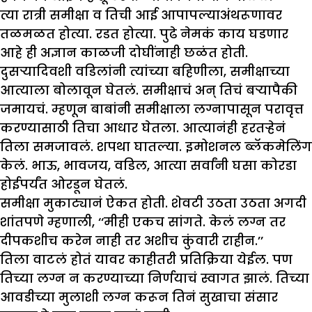
त्या रात्री समीक्षा व तिची आई आपापल्याअंथरूणावर
तळमळत होत्या. रडत होत्या. पुढे नेमकं काय घडणार
आहे ही अज्ञान काळजी दोघींनाही छळंत होती.
दुसऱ्यादिवशी वडिलांनी त्यांच्या बहिणीला, समीक्षाच्या
आत्याला बोलावून घेतलं. समीक्षाचं अन् तिचं बऱ्यापैकी
जमायचं. म्हणून बाबांनी समीक्षाला लग्नापासून परावृत्त
करण्यासाठी तिचा आधार घेतला. आत्यानंही हरतऱ्हेनं
तिला समजावलं. शपथा घातल्या. इमोशनल ब्लॅकमेलिंग
केलं. भाऊ, भावजय, वडिल, आत्या सर्वांनी घसा कोरडा
होईपर्यंत ओरडून घेतलं.
समीक्षा मुकाट्यानं ऐकत होती. शेवटी उठता उठता अगदी
शांतपणे म्हणाली, ‘‘मीही एकच सांगते. केलं लग्न तर
दीपकशीच करेन नाही तर अशीच कुंवारी राहीन.’’
तिला वाटलं होतं यावर काहीतरी प्रतिक्रिया येईल. पण
तिच्या लग्न न करण्याच्या निर्णयाचं स्वागत झालं. तिच्या
आवडीच्या मुलाशी लग्न करून तिनं सुखाचा संसार