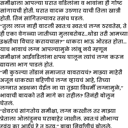
समीक्षाला आपल्या घरात वडिलांना व भावांना ही गोष्ट
सांगायची होती. घरात वादळ उठणार याची तिला खात्री
होती. तिनं सांगितल्यावर तसंच घडलं.
‘‘तुला लाज नाही वाटली स्वत:च स्वत:चं लग्न ठरवतेस, ते
ही एका वेगळ्या जातीच्या मुलाबरोबर…थोडा तरी आमच्या
इभ्रतीचा विचार करायचास?’’ धाकटा भाऊ ओरडत होता…
याच भावाचं लग्न आपल्यामुळे लांबू नये म्हणून
समीक्षानं आईवडिलांना शपथ घालून त्यांचं लग्न करून
द्यायला भाग पाडलं होतं.
‘‘मी कुठल्या तोंडानं समाजात वावरायचं? माझ्या माहेरी
अजून धाकट्या बहिणीचं लग्न व्हायचं आहे, तिच्या
लग्नात अडथळा येईल ना या तुझ्या विधर्मी लग्नामुळे,’’
भावाची बायको तरी मागे का राहील? तिनंही बोलून
घेतलं.
‘‘शेवटचं सांगतोय समीक्षा, लग्न करशील तर माझ्या
प्रेताला ओलांडूनच घराबाहेर जाशील. स्वत:चं सौभाग्य
हवंय का आईचं हे तू ठरव.’’ बाबा निर्वाणीचं बोलले.