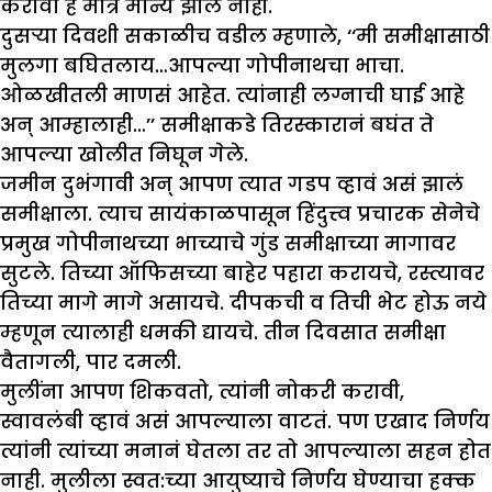
करावा हे मात्र मान्य झालं नाही.
दुसऱ्या दिवशी सकाळीच वडील म्हणाले, ‘‘मी समीक्षासाठी
मुलगा बघितलाय…आपल्या गोपीनाथचा भाचा.
ओळखीतली माणसं आहेत. त्यांनाही लग्नाची घाई आहे
अन् आम्हालाही…’’ समीक्षाकडे तिरस्कारानं बघंत ते
आपल्या खोलीत निघून गेले.
जमीन दुभंगावी अन् आपण त्यात गडप व्हावं असं झालं
समीक्षाला. त्याच सायंकाळपासून हिंदुत्त्व प्रचारक सेनेचे
प्रमुख गोपीनाथच्या भाच्याचे गुंड समीक्षाच्या मागावर
सुटले. तिच्या ऑफिसच्या बाहेर पहारा करायचे, रस्त्यावर
तिच्या मागे मागे असायचे. दीपकची व तिची भेट होऊ नये
म्हणून त्यालाही धमकी द्यायचे. तीन दिवसात समीक्षा
वैतागली, पार दमली.
मुलींना आपण शिकवतो, त्यांनी नोकरी करावी,
स्वावलंबी व्हावं असं आपल्याला वाटतं. पण एखाद निर्णय
त्यांनी त्यांच्या मनानं घेतला तर तो आपल्याला सहन होत
नाही. मुलीला स्वत:च्या आयुष्याचे निर्णय घेण्याचा हक्क