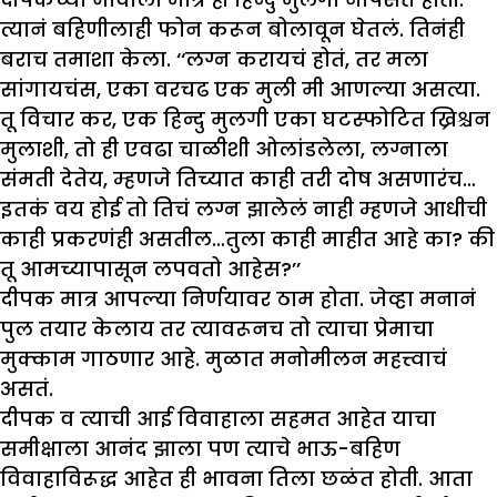
त्यानं बहिणीलाही फोन करून बोलावून घेतलं. तिनंही
बराच तमाशा केला. ‘‘लग्न करायचं होतं, तर मला
सांगायचंस, एका वरचढ एक मुली मी आणल्या असत्या.
तू विचार कर, एक हिन्दु मुलगी एका घटस्फोटित ख्रिश्चन
मुलाशी, तो ही एवढा चाळीशी ओलांडलेला, लग्नाला
संमती देतेय, म्हणजे तिच्यात काही तरी दोष असणारंच…
इतकं वय होई तो तिचं लग्न झालेलं नाही म्हणजे आधीची
काही प्रकरणंही असतील…तुला काही माहीत आहे का? की
तू आमच्यापासून लपवतो आहेस?’’
दीपक मात्र आपल्या निर्णयावर ठाम होता. जेव्हा मनानं
पुल तयार केलाय तर त्यावरूनच तो त्याचा प्रेमाचा
मुक्काम गाठणार आहे. मुळात मनोमीलन महत्त्वाचं
असतं.
दीपक व त्याची आई विवाहाला सहमत आहेत याचा
समीक्षाला आनंद झाला पण त्याचे भाऊ-बहिण
विवाहाविरूद्ध आहेत ही भावना तिला छळंत होती. आता