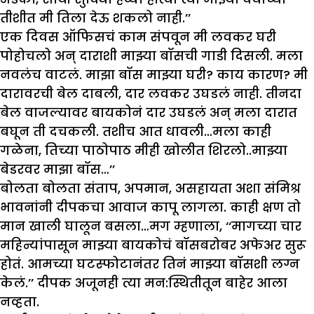
तीशीत मी तिला देऊ शकलो नाही.’’
एक दिवस ऑफिसचं काम संपवून मी लवकर घरी
पोहोचलो अन् दाराशी माझ्या बॉसची गाडी दिसली. मला
नवलंच वाटलं. माझा बॉस माझ्या घरी? काय कारण? मी
दारावरची बेल दाबली, दार लवकर उघडलं नाही. तीनदा
बेल वाजल्यावर बायकोनं दार उघडलं अन् मला दारात
बघून ती दचकली. तशीच आत धावली…मला काही
गळेना, तिच्या पाठोपाठ मीही खोलीत शिरलो..माझ्या
बेडरवर माझा बॉस…’’
बोलता बोलता संताप, अपमान, असहायता अशा संमिश्र
भावनांनी दीपकचा आवाज कापू लागला. काही क्षण तो
मान खाली घालून बसला…मग म्हणाला, ‘‘मागच्या चार
महिन्यांपासून माझ्या बायकोचं बॉसबरोबर अफेअर सुरू
होतं. आमच्या घटस्फोटानंतर तिनं माझ्या बॉसशी लग्न
केलं.’’ दीपक अजूनही त्या मन:स्थितीतून बाहेर आला
नव्हता.