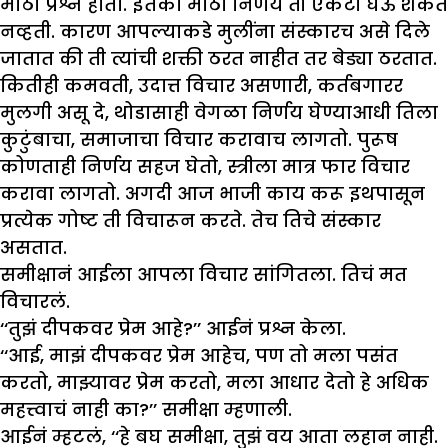
मोठा प्रश्न होता. इतका मोठा निर्णय ती एकटी घेऊ शकत
नव्हती. कारण आपल्याकडे मुलींना संस्कारच असे दिले
जातात की ती त्यांची शक्ती ठरत नाहीत तर बेड्या ठरतात.
कितीही कमवती, उदात्त विचार असणारी, कर्तबगारर
मुलगी असू दे, थोडासाही वेगळा निर्णय घेण्याआधी तिला
कुटुंबाचा, समाजाचा विचार करावाच लागतो. पुरूष
कोणताही निर्णय सहज घेतो, स्त्रीला मात्र फार विचार
करावा लागतो. अगदी आज भाजी काय करू इथपासून
प्रत्येक गोष्ट ती विचारून करते. तेच तिचे संस्कार
असतात.
समीक्षानं आईला आपला विचार सांगितला. तिचं मत
विचारलं.
‘‘तुझं दीपकवर प्रेम आहे?’’ आईनं प्रश्न केला.
‘‘आई, माझं दीपकवर प्रेम आहेच, पण तो मला पसंत
करतो, माझ्यावर प्रेम करतो, मला आधार देतो हे अधिक
महत्त्वाचं नाही का?’’ समीक्षा म्हणाली.
आईनं म्हटलं, ‘‘हे बघ समीक्षा, तुझं वय आता लहान नाही.