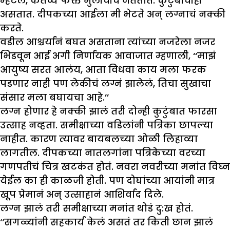
म्हटलं, कर्तव्य फक्त मुलींचीच नततात. कुटुंबाचीही
असतात. दीपकच्या आईला मी भेटते अन् लग्नाचं नक्की
करते.
वडील आश्चर्यानं बघत असताना त्यांच्या नजरेला नजर
भिडवून आई अगी निर्णायक आवाजात म्हणाली, ‘‘माझं
आयुष्य सरत आलंय, आता विधवा काय मला फरक
पडणार नाही पण लेकीचं लग्नं झालेलं, तिचा सुखाचा
संसार मला बघायचा आहे.’’
लग्न होणार हे नक्की झालं तरी दोन्ही कुटुंबात फारसा
उत्साह नव्हता. समीक्षाच्या वडिलांनी पत्रिका छापल्या
नाहीत. कारण त्यावर बायबलच्या ओळी लिहाव्या
लागतील. दीपकच्या नातलगांना पत्रिकेच्या वरच्या
गणपतीचं चित्र खटकंत होतं. नवरा नवरीच्या मनांत विघ्न
येईल का ही काळजी होती. पण दोघांच्या आयांनी मात्र
खूप प्रेमानं अन् उत्साहानं आशिर्वाद दिले.
लग्न झालं तरी समीक्षाच्या मनांत थोडं दु:ख होतं.
‘‘सगळ्यांनी सहकार्य केलं असतं तर किती छान झालं