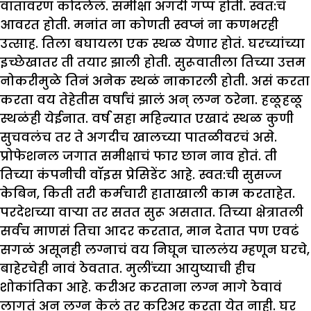
वातावरण कोंदलेलं. समीक्षा अगदी गप्प होती. स्वत:चं
आवरत होती. मनांत ना कोणती स्वप्नं ना कणभरही
उत्साह. तिला बघायला एक स्थळ येणार होतं. घरच्यांच्या
इच्छेखातर ती तयार झाली होती. सुरूवातीला तिच्या उत्तम
नोकरीमुळे तिनं अनेक स्थळं नाकारली होती. असं करता
करता वय तेहेतीस वर्षांचं झालं अन् लग्न ठरेना. हळूहळू
स्थळंही येईनात. वर्ष सहा महिन्यात एखादं स्थळ कुणी
सुचवलंच तर ते अगदीच खालच्या पातळीवरचं असे.
प्रोफेशनल जगात समीक्षाचं फार छान नाव होतं. ती
तिच्या कंपनीची वॉइस प्रेसिडेंट आहे. स्वत:ची सुसज्ज
केबिन, किती तरी कर्मचारी हाताखाली काम करताहेत.
परदेशच्या वाऱ्या तर सतत सुरू असतात. तिच्या क्षेत्रातली
सर्वच माणसं तिचा आदर करतात, मान देतात पण एवढं
सगळं असूनही लग्नाचं वय निघून चाललंय म्हणून घरचे,
बाहेरचेही नावं ठेवतात. मुलींच्या आयुष्याची हीच
शोकांतिका आहे. करीअर करताना लग्न मागे ठेवावं
लागतं अन् लग्न केलं तर करिअर करता येत नाही. घर