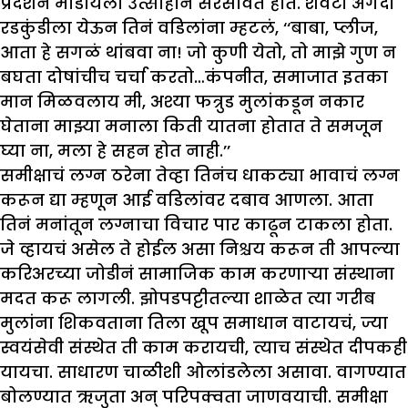
प्रदर्शन मांडायला उत्साहानं सरसावंत होते. शेवटी अगदी
रडकुंडीला येऊन तिनं वडिलांना म्हटलं, ‘‘बाबा, प्लीज,
आता हे सगळं थांबवा ना! जो कुणी येतो, तो माझे गुण न
बघता दोषांचीच चर्चा करतो…कंपनीत, समाजात इतका
मान मिळवलाय मी, अश्या फत्रुड मुलांकडून नकार
घेताना माझ्या मनाला किती यातना होतात ते समजून
घ्या ना, मला हे सहन होत नाही.’’
समीक्षाचं लग्न ठरेना तेव्हा तिनंच धाकट्या भावाचं लग्न
करून द्या म्हणून आई वडिलांवर दबाव आणला. आता
तिनं मनांतून लग्नाचा विचार पार काढून टाकला होता.
जे व्हायचं असेल ते होईल असा निश्चय करून ती आपल्या
करिअरच्या जोडीनं सामाजिक काम करणाऱ्या संस्थाना
मदत करू लागली. झोपडपट्टीतल्या शाळेत त्या गरीब
मुलांना शिकवताना तिला खूप समाधान वाटायचं, ज्या
स्वयंसेवी संस्थेत ती काम करायची, त्याच संस्थेत दीपकही
यायचा. साधारण चाळीशी ओलांडलेला असावा. वागण्यात
बोलण्यात ऋजुता अन् परिपक्वता जाणवयाची. समीक्षा