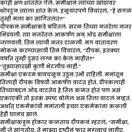
काही क्षण शांततेत गेले. समीक्षानं त्यांच्या खांद्यावर
थोपटून त्याला शांत केलं. हळूवारपणे विचारलं, ‘‘हे सगळं
तुम्ही मला का सांगितलंत?’’
दीपकनं समीक्षाकडे बघितलं. सरळ तिच्या नजरेला नजर
भिडवली. त्या नजरेतलं आकर्षण अन् ओढ समीक्षाला
जाणवली. तिनं त्याची नजर टाळली. मग वातावरण
मोकळं करण्यासाठी तिनं विचारलं, ‘‘दीपक, इतक्या
वर्षात तुम्ही दुसरं लग्न का केलं नाहीत?’’
‘‘तुझ्यासारखी कुणी भेटलीच नाही.’’
समीक्षा एकदम बावचळून उठून उभी राहिली. मनांतून
तिलाही दीपक विषयी आकर्षण वाटत होतं. दीपकलाही
तिच्याबद्दल ओढ वाटतेय हे तिल कळंत होतं पण असं
एकाएकी तो इतकं स्पष्ट बोलेल असं तिला वाटलं नव्हतं.
अर्थात् एकमेकांची मनांतली इच्छा एकमेकांना कळली
हेही छानच झालं.
समीक्षाकडून होकार कळताच दीपकनं म्हटलं, ‘‘समीक्षा,
मी जे सांगतोय, ते माझ्या दृष्टीनं फार महत्त्वाचं नाहीए.