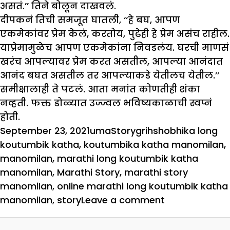
असतं.’’ तिने बोलून दाखवलं.
दीपकनं तिची समजूत घातली, ‘‘हे बघ, आपण
एकमेकांवर प्रेम केलं, करतोय, पुढेही हे प्रेम असंच राहील.
याप्रेमामुळेच आपण एकमेकांना निवडलंय. घरची माणसं
खरंच आपल्यावर प्रेम करत असतील, आपल्या आनंदात
आनंद बघत असतील तर आपल्याकडे येतीलच येतील.’’
समीक्षालाही ते पटलं. आता मनांत कोणतीही शंका
नव्हती. फक्त डोळ्यात उज्ज्वल भविष्यकाळाची स्वप्नं
होती.
Posted
Author
Categories
Tags
September 23, 2021
uma
Story
grihshobhika long
on
koutumbik katha
,
koutumbika katha manomilan
,
manomilan
,
marathi long koutumbik katha
manomilan
,
Marathi Story
,
marathi story
manomilan
,
online marathi long koutumbik katha
on
manomilan
,
story
Leave a comment
मनोमिलन