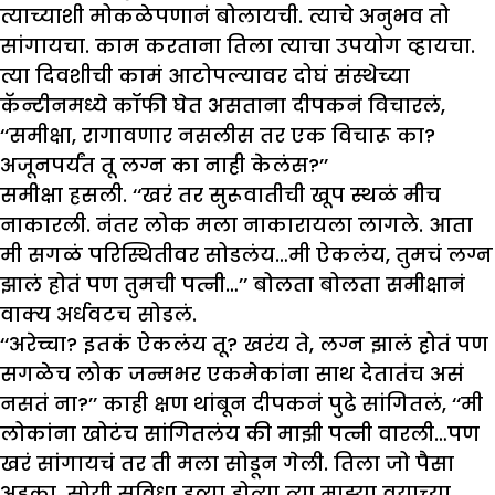
त्याच्याशी मोकळेपणानं बोलायची. त्याचे अनुभव तो
सांगायचा. काम करताना तिला त्याचा उपयोग व्हायचा.
त्या दिवशीची कामं आटोपल्यावर दोघं संस्थेच्या
कॅन्टीनमध्ये कॉफी घेत असताना दीपकनं विचारलं,
‘‘समीक्षा, रागावणार नसलीस तर एक विचारू का?
अजूनपर्यंत तू लग्न का नाही केलंस?’’
समीक्षा हसली. ‘‘खरं तर सुरूवातीची खूप स्थळं मीच
नाकारली. नंतर लोक मला नाकारायला लागले. आता
मी सगळं परिस्थितीवर सोडलंय…मी ऐकलंय, तुमचं लग्न
झालं होतं पण तुमची पत्नी…’’ बोलता बोलता समीक्षानं
वाक्य अर्धवटच सोडलं.
‘‘अरेच्चा? इतकं ऐकलंय तू? खरंय ते, लग्न झालं होतं पण
सगळेच लोक जन्मभर एकमेकांना साथ देतातंच असं
नसतं ना?’’ काही क्षण थांबून दीपकनं पुढे सांगितलं, ‘‘मी
लोकांना खोटंच सांगितलंय की माझी पत्नी वारली…पण
खरं सांगायचं तर ती मला सोडून गेली. तिला जो पैसा
अडका, सोयी सुविधा हव्या होत्या त्या माझ्या वयाच्या