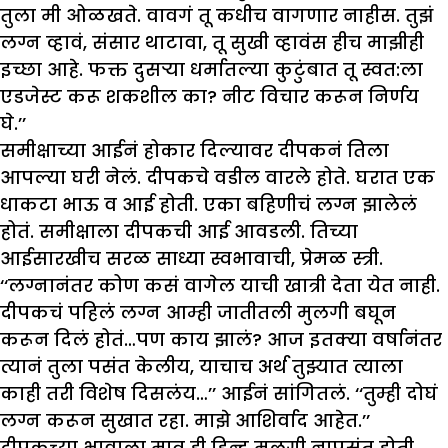
तुला मी ओळखते. वावगं तू कधीच वागणार नाहीस. तुझं
लग्न व्हावं, संसार थाटावा, तू सुखी व्हावंस हीच माझीही
इच्छा आहे. फक्त दुसऱ्या धर्मातल्या कुटुंबात तू स्वत:ला
एडजेस्ट करू शकशील का? नीट विचार करून निर्णय
घे.’’
समीक्षाच्या आईनं होकार दिल्यावर दीपकनं तिला
आपल्या घरी नेलं. दीपकचे वडील वारले होते. घरात एक
धाकटा भाऊ व आई होती. एका बहिणीचं लग्न झालेलं
होतं. समीक्षाला दीपकची आई आवडली. तिच्या
आईसारखीच सरळ साध्या स्वभावाची, प्रेमळ स्त्री.
‘‘लग्नानंतर कोण कसं वागेल याची खात्री देता येत नाही.
दीपकचं पहिलं लग्न आम्ही जातीतली मुलगी बघून
करून दिलं होतं…पण काय झालं? आज इतक्या वर्षानंतर
त्यानं तुला पसंत केलीय, याचाच अर्थ तुझ्यात त्याला
काही तरी विशेष दिसलंय…’’ आईनं सांगितलं. ‘‘तुम्ही दोघं
लग्न करून सुखात रहा. माझे आशिर्वाद आहेत.’’
दीपकच्या भावाला मात्र ही हिन्दु मुलगी नापसंत होती.