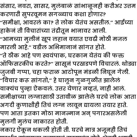
संसार, नवरा, सासर, मुलंबाळं सांभाळूनही करीअर उत्तम
करणारी सुपरवूमन सगळ्याच कशा होणार?
‘‘समीक्षा, आवरलं का? ते लोक येतंच असतील.’’ आईच्या
हाकेनं ती विचारांच्या तंद्रीतून भानावर आली.
‘‘आमच्या मुलीनं खूप लहान वयात एवढी मोठी मजल
मारली आहे.’’ वडील अभिमानानं सांगत होते.
‘‘ते ठीक आहे पण स्वयंपाक, घरकाम येतंय की फक्त
ऑफिसरकीच करते?’’ सासूनं परखडपणे विचारलं. थोड्या
जुजबी गप्पा, चहा फराळ आटोपून मंडळी निघून गेली.
‘‘विचार करू सांगतो,’’ हे घालून गुळगुळीत झालेलं
वाक्यंच पुन्हा ऐकवलं. उत्तर येणार नव्हतं, नाही आलं.
समीक्षाच्या लग्नासाठी उतावीळ झालेले घरचे लोक आता
अगदी कुणाशीही तिचं लग्न लावून द्यायला तयार हाते.
पण आता इतका मोठा मानन्मान अन् पगारअसलेली
मुलगी मुलंच नाकारत होती.
नकार ऐकून थकली होती ती. घरचे मात्र अजूनही तिचं