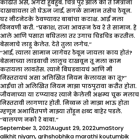
काढीत असे, अगदी हुबेहुब. चित्र पुरे झाले की ते मित्रांना
दाखवायला तो घेऊन जाई, सगळे सामान तसेच ठेवून.
घर नीटनेटके ठेवण्यावर बाबांचा कटाक्ष. आई मला
विनवणी करी. ‘‘प्रकाश, राजा आवरून ठेव रे ते सामान. हे
आले आणि पसारा बघितला तर उगाच चिडचिड करतील.
बेसनाचे लाडू केलेत. देते तुला लगेच.’’
‘‘आई, त्याला सामान जागेवर ठेवून जायला काय होतं?
बेसनाच्या लाडवाची लालूच दाखवून तू मला काम
करायला लावतेस. त्याने बिघडवायचं आणि मी
निस्तरायचं असा अलिखित नियम केलायस का तू?’’
आईचा तो अलिखित नियम माझा पाठपुरावा करीत होता.
जीवनाच्या या टप्प्यावर त्याने केलेली अक्षम्य चूक मलाच
निस्तरावी लागणार होती. निव्वळ तो माझा भाऊ होता
म्हणून अभावितपणे माझ्या तोंडून शब्द बाहेर पडले.
‘‘बालपण नको रे बाबा.’’
Posted
Author
Categorie
Tags
September 3, 2021
August 29, 2022
uma
Story
on
alikhit niyam
,
grihshobhika marathi koutumbik