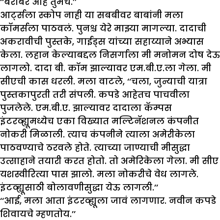
‘‘बरोबर आहे तुमचं.’’
आर्ट्सला स्कोप नाही या सबबीवर बाबांनी मला
कॉमर्सला पाठवलं. पुनश्च येरे माझ्या मागल्या. दादाची
अकरावीची पुस्तके, गाईड्स यांच्या सहाय्याने अभ्यास
केला. लहान केल्याबद्दल निसर्गाला मी मनोमन दोष देऊ
लागलो. दादा बी. कॉम झाल्यावर एम.बी.ए.ला गेला. मी
सीएची कास धरली. मला वाटले, ‘‘चला, जुन्याची यात्रा
पुस्तकापुरती तरी संपली. कपडे आहेतच पाचवीला
पुजलेले. एम.बी.ए. झाल्यावर दादाला कॅम्पस
इंटरव्ह्यूमध्येच एका विख्यात मल्टिनॅशनल कंपनीत
नोकरी मिळाली. त्याच कंपनीने त्याला अमेरीकेला
पाठवण्याचे ठरवले होते. त्याच्या जाण्याची मीसुद्धा
उत्साहाने तयारी करत होतो. तो अमेरिकेला गेला. मी सीए
यशस्वीरित्या पास झालो. मला नोकरीचे वेध लागले.
इंटव्ह्यूसाठी बोलावणीसुद्धा येऊ लागली.’’
‘‘आई, मला आता इंटरव्ह्यूला जावं लागणार. नवीन कपडे
शिवायचे म्हणतोय.’’