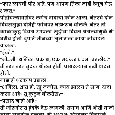
‘‘फार लाघवी पोर आहे. पण आपण तिला नाही ठेवून घेऊ
शकत.’’
पोहोचल्याबरोबर लगेच दादाचा फोन आला. नंतरचे दोन
दिवससुद्धा दोघेही फोनवर भरभरून बोलले. नंतर तो
काळाकुट्ट दिवस उगवला. सुट्टीचा दिवस असल्यामुळे मी
घरीच होतो. दुपारी तीनच्या सुमाराला माझा मोबाइल
वाजला.
‘‘हॅलो.’’
‘‘मी…मी…शर्मिला. प्रकाश, एक भयंकर घटना घडलीय.’’
ती रडत रडत तुटक बोलत होती. घाबरल्यासारखी वाटत
होती.
माझाही थरकाप उडाला.
‘‘शर्मिला, शांत हो. रडू नकोस. काय झालंय ते सांग. दादा
कसा आहे? तू कुठून बोलतेस?’’
‘‘प्रसाद नाही आहे.’’
ती जोरजोरात हुंदके देऊ लागली. तणाव आणि भीती यांनी
माझा समतोल ढळला. मी अक्षरश: ओरडूनच विचारलं.