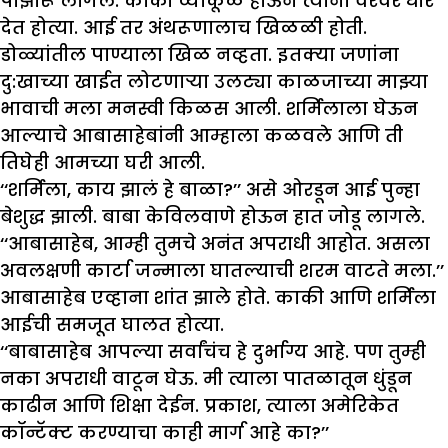
पाझारू लागले. काकी व्याकूळ होऊन त्यांना वरवर धीर
देत होत्या. आई तर अंथरूणालाच खिळळी होती.
डोळ्यांतील पाण्याला खिळ नव्हता. इतक्या जणांना
दु:खाच्या खाईत लोटणाऱ्या उलट्या काळजाच्या माझ्या
भावाची मला मनस्वी किळस आली. शर्मिलाला घेऊन
आल्याचे आबासाहेबांनी आम्हाला कळवले आणि ती
तिघेही आमच्या घरी आली.
‘‘शर्मिला, काय झालं हे बाळा?’’ असे ओरडून आई पुन्हा
बेशुद्ध झाली. बाबा केविलवाणे होऊन हात जोडू लागले.
‘‘आबासाहेब, आम्ही तुमचे अनंत अपराधी आहोत. असला
अवलक्षणी कार्टा जन्माला घातल्याची शरम वाटते मला.’’
आबासाहेब एव्हाना शांत झाले होते. काकी आणि शर्मिला
आईची समजूत घालत होत्या.
‘‘बाबासाहेब आपल्या सर्वांचंच हे दुर्भाग्य आहे. पण तुम्ही
नका अपराधी वाटून घेऊ. मी त्याला पातळातून धुंडून
काढीन आणि शिक्षा देईन. प्रकाश, त्याला अमेरिकेत
कॉन्टॅक्ट करण्याचा काही मार्ग आहे का?’’