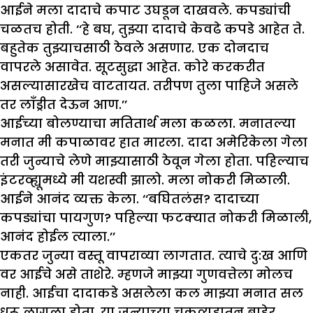
आईने मला दादाचे कपाट उघडून दाखवले. कपड्यांची
चळतच होती. ‘‘हे बघ, तुझ्या दादाचे केवढे कपडे आहेत ते.
बहुतेक तुझ्याचसाठी ठेवले असणार. एक दोनदाच
वापरले असावेत. सूटसुद्धा आहेत. कोरे करकरीत
असल्यासारखेच वाटतायत. तरीपण तुला पाहिजे असले
तर लाँड्रीत देऊन आण.’’
आईच्या बोलण्याचा मतितार्थ मला कळला. मनातल्या
मनात मी कपाळावर हात मारला. दादा अमेरिकेला गेला
तरी जुन्याचे लेणे माझ्यासाठी ठेवून गेला होता. पहिल्याच
इंटरव्ह्यूमध्ये मी यशस्वी झालो. मला नोकरी मिळाली.
आईने आनंद व्यक्त केला. ‘‘बघितलंस? दादाच्या
कपड्यांचा पायगुण? पहिल्या फटक्यात नोकरी मिळाली,
आनंद होईल त्याला.’’
एकतर जुन्या वस्तू वापराव्या लागतात. त्याचे दु:ख आणि
वर आईचे असे ताशेरे. म्हणजे माझ्या गुणवत्तेला मोलच
नाही. आईचा दादाकडे असलेला कल माझ्या मनात सल
धरू लागला होता. या जुन्याच्या चक्रव्यूहातून बाहेर