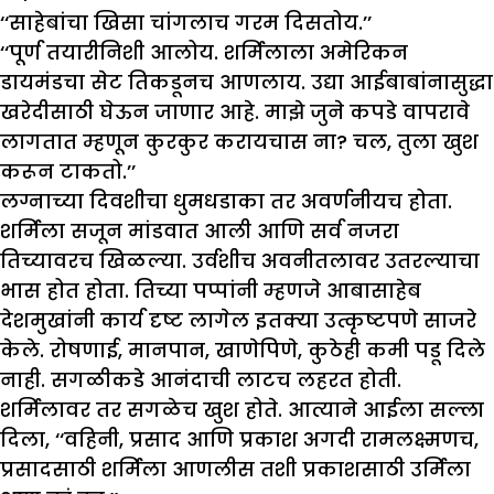
‘‘साहेबांचा खिसा चांगलाच गरम दिसतोय.’’
‘‘पूर्ण तयारीनिशी आलोय. शर्मिलाला अमेरिकन
डायमंडचा सेट तिकडूनच आणलाय. उद्या आईबाबांनासुद्धा
खरेदीसाठी घेऊन जाणार आहे. माझे जुने कपडे वापरावे
लागतात म्हणून कुरकुर करायचास ना? चल, तुला खुश
करून टाकतो.’’
लग्नाच्या दिवशीचा धुमधडाका तर अवर्णनीयच होता.
शर्मिला सजून मांडवात आली आणि सर्व नजरा
तिच्यावरच खिळल्या. उर्वशीच अवनीतलावर उतरल्याचा
भास होत होता. तिच्या पप्पांनी म्हणजे आबासाहेब
देशमुखांनी कार्य दृष्ट लागेल इतक्या उत्कृष्टपणे साजरे
केले. रोषणाई, मानपान, खाणेपिणे, कुठेही कमी पडू दिले
नाही. सगळीकडे आनंदाची लाटच लहरत होती.
शर्मिलावर तर सगळेच खुश होते. आत्याने आईला सल्ला
दिला, ‘‘वहिनी, प्रसाद आणि प्रकाश अगदी रामलक्ष्मणच,
प्रसादसाठी शर्मिला आणलीस तशी प्रकाशसाठी उर्मिला