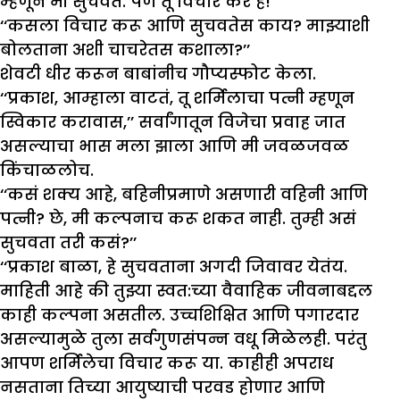
म्हणून मी सुचवते. पण तू विचार कर हं!’’
‘‘कसला विचार करू आणि सुचवतेस काय? माझ्याशी
बोलताना अशी चाचरेतस कशाला?’’
शेवटी धीर करून बाबांनीच गौप्यस्फोट केला.
‘‘प्रकाश, आम्हाला वाटतं, तू शर्मिलाचा पत्नी म्हणून
स्विकार करावास,’’ सर्वांगातून विजेचा प्रवाह जात
असल्याचा भास मला झाला आणि मी जवळजवळ
किंचाळलोच.
‘‘कसं शक्य आहे, बहिनीप्रमाणे असणारी वहिनी आणि
पत्नी? छे, मी कल्पनाच करू शकत नाही. तुम्ही असं
सुचवता तरी कसं?’’
‘‘प्रकाश बाळा, हे सुचवताना अगदी जिवावर येतंय.
माहिती आहे की तुझ्या स्वत:च्या वैवाहिक जीवनाबद्दल
काही कल्पना असतील. उच्चशिक्षित आणि पगारदार
असल्यामुळे तुला सर्वगुणसंपन्न वधू मिळेलही. परंतु
आपण शर्मिलेचा विचार करू या. काहीही अपराध
नसताना तिच्या आयुष्याची परवड होणार आणि