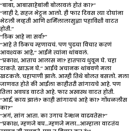
‘‘बाबा, आबासाहेबांनी बोलावलं होतं का?’’
‘‘नाही रे, सहज भेटून आलो. ही फार दिवस त्या दोघांना
भेटली नव्हती आणि शर्मिलालासुद्धा पहाविशी वाटत
होती.’’
‘‘ठिक आहे ना सर्व?’’
‘‘आहे ते ठिकच म्हणायचं. पण पुढचा विचार करणं
आवश्यक आहे,’’ आईने त्यांना थांबवलं.
‘‘प्रकाश, आताच आलास ना? हातपाय धुवून घे. चहा
टाकते. खाऊन घे.’’ आईचे अचानक थांबवणे मला
खटकले. चहापाणी झाले. आम्ही तिथे बोलत बसलो. मला
जाणवत होते की आईला काहीतरी सांगायचे आहे. पण
तिला अवघड वाटते आहे. फार अस्वस्थ वाटत होती.
‘‘आई, काय झालं? काही सांगायचं आहे का? गोंधळलीस
का?’’
‘‘अगं, सांग आता. का उगाच टेन्शन वाढवतेस?’’
‘‘प्रकाश, म्हणजे बघ…म्हणजे मला…आम्हाला वाटतंय