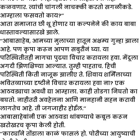
कळवणार. त्यांची चांगली नाचक्की करतो सगळीकडे.
आम्हाला फसवतो काय?’’
आता समाजात छी थू होणार या कल्पनेने की काय बाबा
धास्तावल्यासारखे झाले.
‘‘आबासाहेब, आमच्या मुलाच्या हातून अक्षम्य गुन्हा झाला
आहे. पण कृपा करून आपण सबुरीनं घ्या. या
परिस्थितीतही मागचा पुढचा विचार करायला हवा. मेंदूला
अगदी झिणक्षिण्या आल्यात. तुम्ही पाहताच. हिची
परिस्थिती किती नाजूक झालीए ते. शिवाय शर्मिलाच्या
भवितव्याच्या दृष्टीने विचार करायला हवा ना? एक
आठवड्याचा अवधी द्या आम्हाला. काही तोडगा निघतो का
बघतो. नाहीतरी अवहेलना आणि मानहानी सहन करावी
लागतेच आहे. ती जगजाहीर होईल.’’
आबासाहेबांनी एक आठवडा थांबण्याचे कबूल करून
खरोखरच कृपा केली होती.
‘‘कार्ट्याने तोंडाला काळं फासलं हो. पोरीच्या आयुष्याची