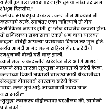
वहिनी कुणाला आवडणार नाही? तुमचा जोडा तर छान
शोभून दिसतोय.’’
लगेचच साखरपुडा उरकला. लग्न तीन आठवड्यांनी
करण्याचे ठरले. त्यानंतर एका महिन्याने ती दोघं
अमेरिकेला जाणार होती. हा प्लॅन दादानेच ठरवला होता.
तो शर्मिलाच्या सहवासाचा एकही क्षण वाया घालवत
नव्हता. दोघेही आपल्या प्रणयाच्या विश्वात मशगुल होते.
सर्वत्र आनंदी आनंद भरून राहिला होता. खरेदीची
रणधुमाळी दोन्ही घरी चालू झाली.
त्याने मला जबरदस्तीने खरेदीला नेले आणि आश्चर्य
म्हणजे स्वत:सारखा सूटसुद्धा माझ्यासाठी खरेदी केला.
लग्नाच्या दिवशी सकाळी घालण्यासाठी शेरवानीच्या
सेटसुद्धा दोघांसाठी सारखाच खरेदी केला.
‘‘दादा, लग्न तुझं आहे. माझ्यासाठी एवढा साज
कशासाठी?’’
‘‘तुसुद्धा लवकरच बोहोल्यावर चढशीलच की, त्यावेळी
घाई नको.’’