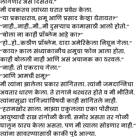
लागणार असं दिसतंय.’’
मी दबकतच त्यांच्या घरात प्रवेश केला.
‘‘या प्रकाशराव, शमू आणि प्रसाद केव्हा येतायत?’’
‘‘नाही…नाही…मी…मी दुसऱ्याच कामासाठी आलो होतो.’’
‘‘बोला ना काही प्रॉब्लेम आहे का?’’
‘‘हो…हो…कठीण प्रॉब्लेम. दादा अमेरिकेला निघून गेला.’’
‘‘काय? काल संध्याकाळीच शमूचा फोन आला होता.
काही बोलली नाही आणि असं अचानक का ठरवलं.’’
‘‘नाही. तो एकटाच गेला.’’
‘‘आणि आमची शमू?’’
मी त्यांना झालेला प्रकार सांगितला. त्यांनी जमदाग्निचा
अवतार धारण केला. ते रागाने थरथरत होते व मी भीतिने.
त्यांनासुद्धा दागिन्यांविषयी काही सांगितले नाही.
‘‘हरामखोर साला. माझ्या एकुलत्या एका पोरीच्या
आयुष्याची राख रांगोळी केली. समोर असता तर गोळी
घालून ठारच केला असता. पण मी त्याला सोडणार नाही.’’
त्यांना सावरण्यासाठी काकी पुढे आल्या.