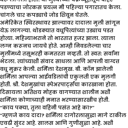
पडण्याचा जोरकस प्रयत्न मी पहिल्या पगारातच केला.
चांगले चार कपड्याचे जोड शिवून घेतले.
अमेरिकेत स्थिरस्थावर झाल्यावर दादाला मुली सांगून
येऊ लागल्या. थोडक्यात वधूपित्यांच्या उड्याच पडत
होत्या. महिन्याभराने तो भारतात हजर झाला. त्याला
लग्न करूनच जायचे होते. आम्ही निवडलेल्या चार
मुलींमध्ये तसूभरही कमतरता नव्हती. तो स्वत: सर्वांना
भेटला. त्यांच्याशी संवाद साधला आणि आपली वाग्दत्त
वधू मुक्रर केली. शर्मिला देशमुख. बी. कॉम झालेली
शर्मिला आपल्या आईवडिलांची एकुलती एक मुलगी
होती. श्री. देशमुखांचा स्पेअरपार्ट्सचा कारखाना होता.
दिसायला अतिशय मोहक वागण्यात शालीन अशी
शर्मिला कोणाच्याही मनात भरण्यासारखीच होती.
‘‘काय पक्या, तुला वहिनी पसंत आहे का?’’
‘‘म्हणजे काय दादा? शर्मिला टागोरलासुद्धा मागे टाकील
एवढी सुंदर आहे. सालस आणि गुणीसुद्धा आहे. अशी