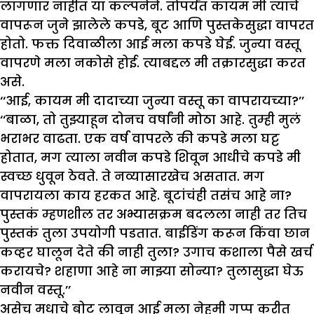
लागणार नाहीत या कल्पनेने. तोपर्यंत कायम मी त्याचे
वापरून जुने झालेले कपडे, बूट आणि पुस्तकेसुद्धा वापरत
होतो. फक्त दिवाळीला आई मला कपडे घेई. जुन्या वस्तू
वापरणे मला नकोसे होई. त्याबद्दल मी तक्रारसुद्धा करत
असे.
‘‘आई, कायम मी दादाच्या जुन्या वस्तू का वापरायच्या?’’
‘‘बाळा, तो तुझ्याहून दोनच वर्षांनी मोठा आहे. तुम्ही मुलं
भराभर वाढता. एक वर्ष वापरले की कपडे मला घट्ट
होतात, मग त्याला नवीन कपडे शिवून आधीचे कपडे मी
स्वच्छ धुवून ठेवते. ते नव्यासारखेच असतात. मग
वापरायला काय हरकत आहे. बूटांचंही तसंच आहे ना?
पुस्तकं म्हणशील तर अभ्यासक्रम बदलला नाही तर तिच
पुस्तकं तुला उपयोगी पडतात. बाईडिंग करून किंवा छान
कव्हर घालून देते की नाही तुला? उगाच कशाला पैसे खर्च
करायचे? शहाणा आहे ना माझ्या सोन्या? तुलासुद्धा घेऊ
नवीन वस्तू.’’
असेच मधाचे बोट लावून आई मला नेहमी गप्प करीत