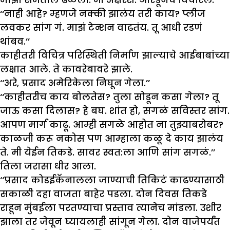
‘‘नाही आहे? म्हणजे नक्की झालंय तरी काय? प्लीज
लवकर सांग गं. माझं टेन्शन वाढतंय. तू आधी रडणं
थांबव.’’
काहीतरी विचित्र परिस्थिती निर्माण झाल्याचे आईबाबांच्या
लक्षात आले. ते कावरेबावरे झाले.
‘‘अरे, प्रसाद अमेरिकेला निघून गेला.’’
‘‘काहीतरीच काय बोलतेस? तुला सोडून कसा गेला? तू
जाऊ कसा दिलास? हे बघ. शांत हो, सगळं सविस्तर सांग.
आपण मार्ग काढू. आम्ही सगळे आहोत ना तुझ्याबरोबर?
काळजी करू नकोस पण आम्हाला कळू दे काय झालंय
ते. मी येईन तिकडे. सावर स्वत:ला आणि सांग सगळं.’’
तिला जरासा धीर आला.
‘‘प्रसाद कोडईकॅनालला जाण्याची तिकिटं काढण्यासाठी
सकाळी दहा वाजता बाहेर पडला. दोन दिवस तिकडे
राहून मुंबईला परतण्याचा प्रस्ताव त्यानेच मांडला. उशीर
झाला तर जेवून घ्यायलाही सांगून गेला. दोन वाजेपर्यंत