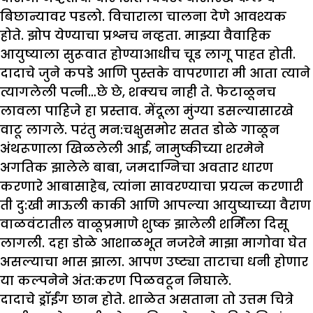
बिछान्यावर पडलो. विचाराला चालना देणे आवश्यक
होते. झोप येण्याचा प्रश्नच नव्हता. माझ्या वैवाहिक
आयुष्याला सुरूवात होण्याआधीच चूड लागू पाहत होती.
दादाचे जुने कपडे आणि पुस्तके वापरणारा मी आता त्याने
त्यागलेली पत्नी…छे छे, शक्यच नाही ते. फेटाळूनच
लावला पाहिजे हा प्रस्ताव. मेंदूला मुंग्या डसल्यासारखे
वाटू लागले. परंतु मन:चक्षुसमोर सतत डोळे गाळून
अंथरूणाला खिळलेली आई, नामुष्कीच्या शरमेने
अगतिक झालेले बाबा, जमदाग्निचा अवतार धारण
करणारे आबासाहेब, त्यांना सावरण्याचा प्रयत्न करणारी
ती दु:खी माऊली काकी आणि आपल्या आयुष्याच्या वैराण
वाळवंटातील वाळूप्रमाणे शुष्क झालेली शर्मिला दिसू
लागली. दहा डोळे आशाळभूत नजरेने माझा मागोवा घेत
असल्याचा भास झाला. आपण उष्ट्या ताटाचा धनी होणार
या कल्पनेने अंत:करण पिळवटून निघाले.
दादाचे ड्रॉईंग छान होते. शाळेत असताना तो उत्तम चित्रे