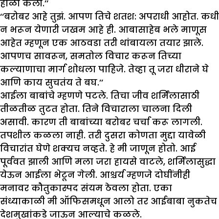
होळी केली.’’
‘‘बरोबर आहे तुझं. आपण तिचे शतश: अपराधी आहोत. कधी
न भरून येणारी जखम आहे ही. आबासाहेब भले माणूस
आहेत म्हणून एक आठवडा तरी थांबायला तयार झाले.
आपणच सावरून, समतोल विचार करून तिच्या
कल्याणाचा मार्ग शोधला पाहिजे. तेव्हा तू जरा धीराने घे
आणि काय सुचतंय ते बघ.’’
आईला बाबांचे म्हणणे पटले. तिचा जीव शर्मिलासाठी
तीळतीळ तुटत होता. तिने विचाराला चालना दिली
असावी. कारण ती बाबांच्या बरोबर चर्चा करू लागली.
तपशील कळला नाही. तरी दुसरा कोणता मुद्दा यावेळी
विचारांत घेणे शक्यच नव्हते. हे मी जाणून होतो. आई
पूर्ववत झाली आणि मला जरा हायसे वाटले, शर्मिलासुद्धा
येऊन आईला भेटून गेली. आश्चर्य म्हणजे दोघींनीही
मनावर कौतुकास्पद संयम ठेवला होता. एका
संध्याकाळी मी ऑफिसमधून आलो तर आईबाबा नुकतेच
देशमुखांकडे जाऊन आल्याचे कळले.