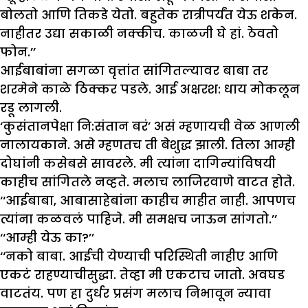
बोलतो आणि तिकडे येतो. बहुतेक रात्रीपर्यंत येऊ शकेन.
नाहीतर उद्या सकाळी नक्कीच. काळजी घे हां. ठेवतो
फोन.’’
आईबाबांना सगळा वृत्तांत सांगितल्यावर बाबा तर
शरमेने काळे ठिक्कर पडले. आई अक्षरश: धाय मोकलून
रडू लागली.
‘कुसंतानपेक्षा नि:संतान बरं’ असं म्हणायची वेळ आणली
नालायकाने. असे म्हणतच ती बेशुद्ध झाली. तिला आम्ही
दोघांनी कसेबसे सावरले. मी त्यांना दागिन्यांविषयी
काहीच सांगितले नव्हते. मलाच लाजिरवाणे वाटत होते.
‘‘आईबाबा, आबासाहेबांना काहीच माहीत नाही. आपणच
त्यांना कळवलं पाहिजे. मी समक्षच जाऊन सांगतो.’’
‘‘आम्ही येऊ का?’’
‘‘नको बाबा. आईची येण्याची परिस्थिती नाहीए आणि
एकटं राहण्याचीसुद्धा. तेव्हा मी एकटाच जातो. अवघड
वाटतंय. पण हा दुर्धर प्रसंग मलाच निभावून न्यावा