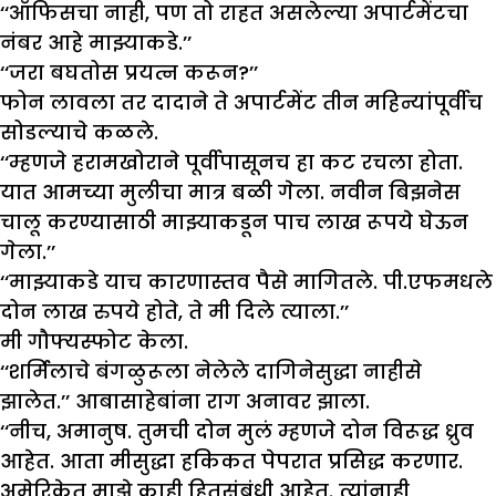
‘‘ऑफिसचा नाही, पण तो राहत असलेल्या अपार्टमेंटचा
नंबर आहे माझ्याकडे.’’
‘‘जरा बघतोस प्रयत्न करून?’’
फोन लावला तर दादाने ते अपार्टमेंट तीन महिन्यांपूर्वीच
सोडल्याचे कळले.
‘‘म्हणजे हरामखोराने पूर्वीपासूनच हा कट रचला होता.
यात आमच्या मुलीचा मात्र बळी गेला. नवीन बिझनेस
चालू करण्यासाठी माझ्याकडून पाच लाख रूपये घेऊन
गेला.’’
‘‘माझ्याकडे याच कारणास्तव पैसे मागितले. पी.एफमधले
दोन लाख रुपये होते, ते मी दिले त्याला.’’
मी गौफ्यस्फोट केला.
‘‘शर्मिलाचे बंगळुरूला नेलेले दागिनेसुद्धा नाहीसे
झालेत.’’ आबासाहेबांना राग अनावर झाला.
‘‘नीच, अमानुष. तुमची दोन मुलं म्हणजे दोन विरूद्ध ध्रुव
आहेत. आता मीसुद्धा हकिकत पेपरात प्रसिद्ध करणार.
अमेरिकेत माझे काही हितसंबंधी आहेत. त्यांनाही