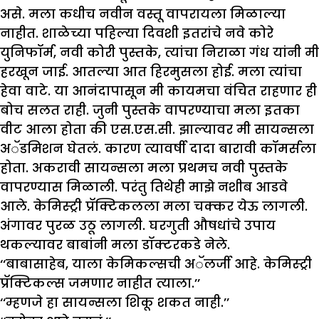
असे. मला कधीच नवीन वस्तू वापरायला मिळाल्या
नाहीत. शाळेच्या पहिल्या दिवशी इतरांचे नवे कोरे
युनिफॉर्म, नवी कोरी पुस्तके, त्यांचा निराळा गंध यांनी मी
हरखून जाई. आतल्या आत हिरमुसला होई. मला त्यांचा
हेवा वाटे. या आनंदापासून मी कायमचा वंचित राहणार ही
बोच सलत राही. जुनी पुस्तके वापरण्याचा मला इतका
वीट आला होता की एस.एस.सी. झाल्यावर मी सायन्सला
अॅडमिशन घेतलं. कारण त्यावर्षी दादा बारावी कॉमर्सला
होता. अकरावी सायन्सला मला प्रथमच नवी पुस्तके
वापरण्यास मिळाली. परंतु तिथेही माझे नशीब आडवे
आले. केमिस्ट्री प्रॅक्टिकलला मला चक्कर येऊ लागली.
अंगावर पुरळ उठू लागली. घरगुती औषधांचे उपाय
थकल्यावर बाबांनी मला डॉक्टरकडे नेले.
‘‘बाबासाहेब, याला केमिकल्सची अॅलर्जी आहे. केमिस्ट्री
प्रॅक्टिकल्स जमणार नाहीत त्याला.’’
‘‘म्हणजे हा सायन्सला शिकू शकत नाही.’’