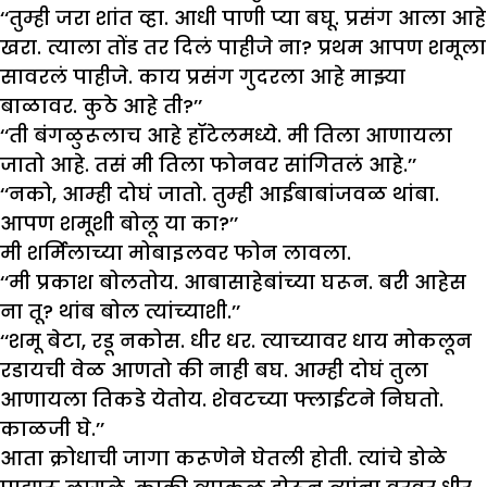
‘‘तुम्ही जरा शांत व्हा. आधी पाणी प्या बघू. प्रसंग आला आहे
खरा. त्याला तोंड तर दिलं पाहीजे ना? प्रथम आपण शमूला
सावरलं पाहीजे. काय प्रसंग गुदरला आहे माझ्या
बाळावर. कुठे आहे ती?’’
‘‘ती बंगळुरूलाच आहे हॉटेलमध्ये. मी तिला आणायला
जातो आहे. तसं मी तिला फोनवर सांगितलं आहे.’’
‘‘नको, आम्ही दोघं जातो. तुम्ही आईबाबांजवळ थांबा.
आपण शमूशी बोलू या का?’’
मी शर्मिलाच्या मोबाइलवर फोन लावला.
‘‘मी प्रकाश बोलतोय. आबासाहेबांच्या घरून. बरी आहेस
ना तू? थांब बोल त्यांच्याशी.’’
‘‘शमू बेटा, रडू नकोस. धीर धर. त्याच्यावर धाय मोकलून
रडायची वेळ आणतो की नाही बघ. आम्ही दोघं तुला
आणायला तिकडे येतोय. शेवटच्या फ्लाईटने निघतो.
काळजी घे.’’
आता क्रोधाची जागा करूणेने घेतली होती. त्यांचे डोळे