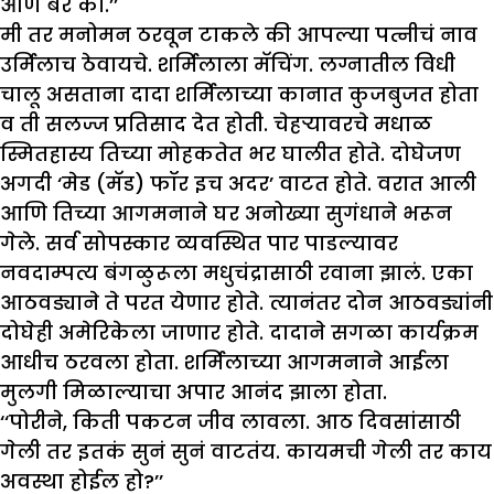
आण बरं का.’’
मी तर मनोमन ठरवून टाकले की आपल्या पत्नीचं नाव
उर्मिलाच ठेवायचे. शर्मिलाला मॅचिंग. लग्नातील विधी
चालू असताना दादा शर्मिलाच्या कानात कुजबुजत होता
व ती सलज्ज प्रतिसाद देत होती. चेहऱ्यावरचे मधाळ
स्मितहास्य तिच्या मोहकतेत भर घालीत होते. दोघेजण
अगदी ‘मेड (मॅड) फॉर इच अदर’ वाटत होते. वरात आली
आणि तिच्या आगमनाने घर अनोख्या सुगंधाने भरून
गेले. सर्व सोपस्कार व्यवस्थित पार पाडल्यावर
नवदाम्पत्य बंगळुरूला मधुचंद्रासाठी रवाना झालं. एका
आठवड्याने ते परत येणार होते. त्यानंतर दोन आठवड्यांनी
दोघेही अमेरिकेला जाणार होते. दादाने सगळा कार्यक्रम
आधीच ठरवला होता. शर्मिलाच्या आगमनाने आईला
मुलगी मिळाल्याचा अपार आनंद झाला होता.
‘‘पोरीने, किती पकटन जीव लावला. आठ दिवसांसाठी
गेली तर इतकं सुनं सुनं वाटतंय. कायमची गेली तर काय
अवस्था होईल हो?’’