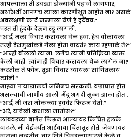
आपल्याला ती उघड्या डोळ्यांनी पहावी लागणार,
अर्थाअर्थी आपणच त्याला कारणीभूत आहोत ना? असलं
अवलक्षणी कार्ट जन्माला येणं हे दुर्दैवच.’’
परत ती हुंदके देऊन रडू लागली.
‘‘आई, मला विचार करायला वेळ हवा. हेच बोलायला
तम्ही देशमुखांकडे गेला होता वाटतं? काय म्हणाले ते?’’
‘‘आम्ही बोललो त्यांना. लगेच त्यांनी प्रतिक्रिया व्यक्त
केली नाही. त्यांनाही विचार करायला वेळ लागेल ना?
करतील ते फोन. तुझा विचार घ्यायला सांगितलाय
त्यांनी.’’
माझ्या पायाखालची जमिनच सरकली. वज्राघात होत
असल्याची जाणीव झाली. मेंदू अगदी सुन्न झाला होता.
‘‘आई, मी जरा मोकळ्या हववेर फिरून येतो.’’
‘‘अरे, यावेळी कशाला जातोस?’’
लांबवरच्या बागेत फिरून आल्यावर किंचित हलके
वाटले. मी येईपर्यंत आईबाबा चिंतातुर होते. जेवणावर
वासना नव्हतीच. चार शिते चिवडल्यासारखे केले व