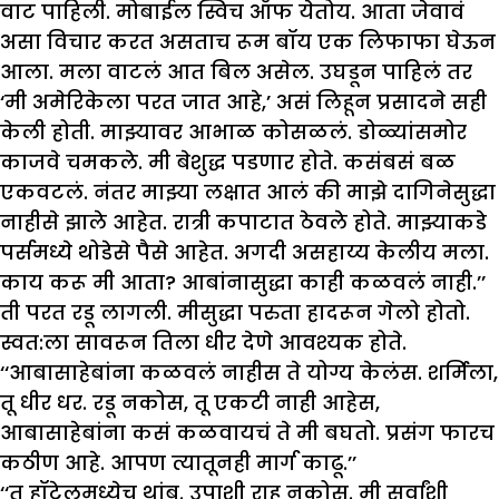
वाट पाहिली. मोबाईल स्विच ऑफ येतोय. आता जेवावं
असा विचार करत असताच रूम बॉय एक लिफाफा घेऊन
आला. मला वाटलं आत बिल असेल. उघडून पाहिलं तर
‘मी अमेरिकेला परत जात आहे,’ असं लिहून प्रसादने सही
केली होती. माझ्यावर आभाळ कोसळलं. डोळ्यांसमोर
काजवे चमकले. मी बेशुद्ध पडणार होते. कसंबसं बळ
एकवटलं. नंतर माझ्या लक्षात आलं की माझे दागिनेसुद्धा
नाहीसे झाले आहेत. रात्री कपाटात ठेवले होते. माझ्याकडे
पर्समध्ये थोडेसे पैसे आहेत. अगदी असहाय्य केलीय मला.
काय करू मी आता? आबांनासुद्धा काही कळवलं नाही.’’
ती परत रडू लागली. मीसुद्धा परुता हादरून गेलो होतो.
स्वत:ला सावरून तिला धीर देणे आवश्यक होते.
‘‘आबासाहेबांना कळवलं नाहीस ते योग्य केलंस. शर्मिला,
तू धीर धर. रडू नकोस, तू एकटी नाही आहेस,
आबासाहेबांना कसं कळवायचं ते मी बघतो. प्रसंग फारच
कठीण आहे. आपण त्यातूनही मार्ग काढू.’’
‘‘तू हॉटेलमध्येच थांब. उपाशी राहू नकोस. मी सर्वांशी