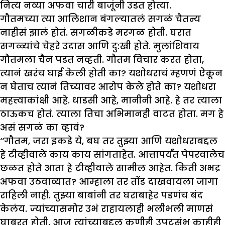
नित्य नव्या अफवा चारी बाजूंनी उडत होत्या.
गौतमच्या त्या आलिशान बंगल्यातलं सगळं चैतन्य
नाहीसं झालं होतं. सगळीकडे मरगळ होती. घरात
सगळ्यांचे चेहरे उदास आणि दु:खी होते. मुलांशिवाय
गौतमला चैन पडत नव्हती. गौतम विचार करत होता,
त्यानं खरंच घाई केली होती का? यशोधराचं म्हणणं ऐकून
न घेताच त्यानं तिच्यावर आरोप केले होते का? यशोधरा
महत्त्वाकांक्षी आहे. धाडसी आहे, मानीनी आहे. हे तर त्याला
ठाऊकच होतं. त्याला तिचा अभिमानही वाटत होता. मग हे
असं सगळं का व्हावं?
‘‘गौतम, जरा इकडे ये, बघ तर तुझ्या आणि यशोधराबद्दल
हे टीव्हीवाले काय काय सांगताहेत. आत्तापर्यंत पेपरवालेच
छळत होते आता हे टीव्हीवाले सामील आहेत. किती अभद्र
अफवा उठवाव्यात? आम्हाला तर तोंड दाखवायला जागा
राहिली नाही. तुझ्या बाबांनी तर घराबाहेर पडणंच बंद
केलंय. ज्यांच्यासमोर उभं राहायलाही भलीभली माणसं
घाबरत होती, आज त्यांच्याबद्दल कुणीही उपटसुंभ काहीही