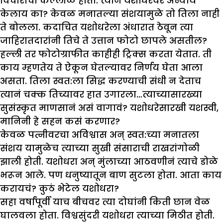
विचारांचा कल्लोळ होता. त्यानं यशोधरेवर अन्याय
केलाय का? केवळ मनातल्या संशयामुळे तो तिला नाही
ते बोलला. कदाचित यशोधरेला अंधारात ठेवून त्या
जाहिरातदारांनी तिचे ते उत्तान फोटो छापले असतील?
हल्ली तर फोटोग्राफीत काहीही ट्रिक्स करता येतात. ती
काय म्हणतेय ते ऐकून घेतल्यावर निर्णय घेता आला
असता. तिला स्वत:ला सिद्ध करण्याची संधी न देताच
त्यानं चक्क तिच्यावर हात उगारला…त्याच्यासारख्या
सुसंस्कृत माणसानं असं वागावं? यशोधरेसारखी यशस्वी,
मानिनी हे सहन कसं करणार?
केवळ पत्नीवरचा अविश्वास अन् स्वत:च्या मनातला
संशय यामुळेच त्याच्या सुखी संसाराची राखरांगोळी
झाली होती. यशोधरा अन् मुंलाच्या आठवणीनं त्याचे डोळे
भरून आले. पण धनुष्यातून बाण सुटला होता. आता काय
करायचं? कुठं भेटेल यशोधरा?
सहा वर्षांपूर्वी याच बीचवर त्या दोघांनी किती छान वेळ
घालवला होता. विश्वसुंदरी यशोधरा त्याच्या मिठीत होती.