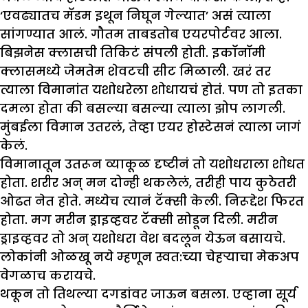
‘एवढ्यातच मॅडम इथून निघून गेल्यात’ असं त्याला
सांगण्यात आलं. गौतम ताबडतोब एयरपोर्टवर आला.
बिझनेस क्लासची तिकिटं संपली होती. इकॉनॉमी
क्लासमध्ये जेमतेम शेवटची सीट मिळाली. खरं तर
त्याला विमानांत यशोधरेला शोधायचं होतं. पण तो इतका
दमला होता की बसल्या बसल्या त्याला झोप लागली.
मुंबईला विमान उतरलं, तेव्हा एयर होस्टेसनं त्याला जागं
केलं.
विमानातून उतरून व्याकूळ दृष्टीनं तो यशोधराला शोधत
होता. शरीर अन् मन दोन्ही थकलेलं, तरीही पाय कुठेतरी
ओढत नेत होते. मध्येच त्यानं टॅक्सी केली. निरूद्देश फिरत
होता. मग मरीन ड्राइव्हवर टॅक्सी सोडून दिली. मरीन
ड्राइव्हवर तो अन् यशोधरा वेश बदलून येऊन बसायचे.
लोकांनी ओळखू नये म्हणून स्वत:च्या चेहऱ्याचा मेकअप
वेगळाच करायचे.
थकून तो तिथल्या दगडांवर जाऊन बसला. एव्हाना सूर्य