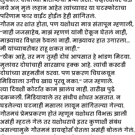
नये अन् मुलं लहान आहेत त्यांच्यावर या घटस्फोटाचा
परिणाम फार वाईट होईल हेही सांगितलं.
गौतम तर शांत होता, पण यशोधरा मात्र संतापून म्हणाली,
‘‘नाही जजसाहेब, माझं म्हणणं यांनी ऐकून घेतलं नाही,
माझ्यावर विश्वास ठेवला नाही. माझ्यावर हात उगारला…
मी यांच्याबरोबर राहू शकत नाही.’’
‘‘ठीक आहे, तर मग तुम्ही दोघं आपसात हे भांडण मिटवा.
मुलांवर दोघांचाही सारखाच हक्क आहे. त्यांची कस्टडी
दोघांच्या सहमतीनं ठरवा. पण प्रकरण चिघळवून
मिडियाला उगीच खाद्य पुरवू नका.’’ जज म्हणाले.
त्या दिवशी कोर्टात काम झालंच नाही. तारीख पुढे
ढकळली. मिडियावाले तर संधीच शोधत असतात. न
घडलेल्या घटनाही मसाला लावून सांगितल्या गेल्या.
गौतमचं प्रेमप्रकरण होतं म्हणून यशोधरा विभक्त झाली
असंही म्हटलं गेलं तर यशोधराचे इतर कुणाशी संबंध
असल्यामुळे गौतमनं डायव्होर्स घेतला असंही बोललं गेलं.