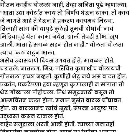
गौतम काहीच बोलला नाही, तेव्हा अनिता पुढे म्हणाल्या,
‘‘आता उद्या कोर्टात काय तो निर्णय घेऊन टाका. ती काय
जे मागते आहे ते देऊन हे प्रकरण कायमचं मिटवा.
तिलाही सांग की यापुढे कुठेही तुमची दोघांची नावं
मिडियापुढे येता कामा नयेत. झाली तेवढी शोभा खूप
झाली. आता हे सगळं सहन होत नाही.’’ बोलता बोलता
त्यांचा कंठ दाटून आला.
असेच उदासवाणे दिवस उगवत होते, मावळत होते.
घरातले, नातलग, मित्र, परिचित कुणाशीच बोलायची
गौतमला इच्छा नव्हती. कुणीही भेटू नये असं वाटत होतं.
एकांत, एकटेपणा हवा म्हणून कुणालाही न सांगता तो
थेट गोव्याला पोहोचला. तिथं समुद्रकाठी बसून तो
आत्मचिंतन करत होता. मनात नुसंत वादळ घोंघावत
होतं. या वादळानंच त्यांचं सुखी, संपन्न आयुष्य पार
उद्ध्वस्त करून टाकलं होतं.
बाहेर समुद्राला भरती आली होती. त्याच्या मनातही