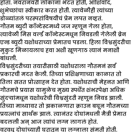
होता. नवरानवरी लोकांना भेटत होती, आशिर्वाद,
शुभेच्छांचा स्वीकार करत होती. त्यावेळीही त्यांच्या
डोळ्यांतलं परस्परांविषयीचं प्रेम लपत नव्हतं.
गौतम ब्युटी कॉन्टेस्टमध्ये जज म्हणून गेला होता,
त्यावेळी मिस वर्ल्ड कॉन्टेस्टमधून निवडली गेलेली ब्रेन
एन्ड ब्युटी यशोधराच्या प्रेमातच पडला. हिला विश्वसुंदरीचा
मुकुट मिळायलाच हवा अशी खूणगाठ त्यानं मनाशी
बांधली.
विश्वसुंदरीच्या तयारीसाठी यशोधराला गौतमनं सर्व
प्रकारची मदत केली. तिच्या प्रशिक्षणाच्या काळात तो
तिला सतत प्रोत्साहन देत होता. यशोधराची मेहनत आणि
गौतमचे प्रयास यामुळेच मुख्य स्पर्धेत शंभरपेक्षा अधिक
सुंदऱ्यांमधून यशोधरेची विश्वसुंदरी म्हणून निवड झाली.
तिच्या माथ्यावर तो झकाळणारा क्राउन बघून गौतमच्या
प्रयत्नांचं सार्थक झालं. त्यानंतर दोघांमधली मैत्री प्रेमात
बदलली अन् आज त्यांचं लग्न लागलं होतं.
वरवधू दोघांच्याही घरातून या लग्नाला संमती होती.