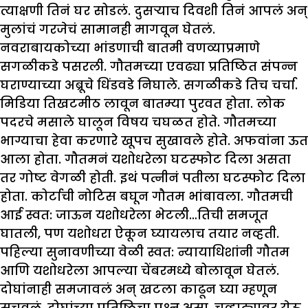
त्याक्षणी तिनं घर सोडलं. दुसऱ्याच दिवशी तिनं आपलं अन्
मुलांचं गरजेचं सामानही मागवून घेतलं.
नवराबायकोच्या भांडणाची बातमी वणव्याप्रमाणे
सगळीकडे पसरली. गौतमच्या एवढ्या प्रतिष्ठित संपन्न
घराण्याच्या अब्रूचे धिंडवडे निघाले. सगळीकडे तिच चर्चा.
मिडिया तिखटमीठ लावून बातम्या पुरवत होता. लोक
पदरचे मसाले घालून विषय चघळत होते. गौतमच्या
भाग्याचा हेवा करणारे खूपच सुखावले होते. अफवांना ऊत
आला होता. गौतमनं यशोधरेला घटस्फोट दिला असता
तर गोष्ट वेगळी होती. इथं पत्नीनं पतीला घटस्फोट दिला
होता. कोर्टाची नोटिस बघून गौतम भांबावला. गौतमची
आई स्वत: जाऊन यशोधरेला भेटली…तिची समजूत
घातली, पण यशोधरा ऐकून घ्यायलाच तयार नव्हती.
पहिल्या सुनावणीच्या वेळी स्वत: न्यायाधिशांनी गौतम
आणि यशोधरेला आपल्या चेंबरमध्ये बोलावून घेतलं.
दोघांनाही समजावलं अन् खटला काढून घ्या म्हणून
सुचवलं. दोघांच्या प्रतिष्ठिचा प्रश्न असा. चव्हाट्यावर येऊ