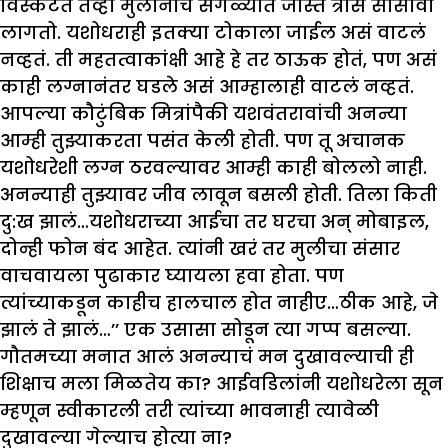
विस्कटतं तेव्हा मुलांनाच सगळ्यात जास्त त्रास सोसावा
लागतो. यशोधराही इतक्या टोकाला जाईल असं वाटलं
नव्हतं. ती महतत्वाकांक्षी आहे हे तर ठाऊक होतं, पण असं
काही लग्नानंतर घडले असं आम्हालाही वाटलं नव्हतं.
आपल्या कौटुंबिक मित्रांपैकी यशवंतरावांची अनन्या
आम्ही तुझ्याकरता पसंत केली होती. पण तू अचानक
यशोधरेशी लग्न ठरवल्यावर आम्ही काही बोललो नाही.
अनन्याही तुझ्यावर जीव लावून बसली होती. तिला किती
दु:ख झालं…यशोधराच्या आईचा तर घरचा अन् मोबाइल,
दोन्ही फोन बंद आहेत. त्यांनी खरं तर मुलीचा संसार
वाचवायला पुढाकार घ्यायला हवा होता. पण
त्यांच्याकडून काहीच हालचाल होत नाहीए…ठीक आहे, जे
झालं ते झालं…’’ एक उसासा सोडून त्या गप्प बसल्या.
गौतमच्या मनात आलं अनन्याचं मन दुखावल्याची ही
शिक्षाच मला मिळतेय का? आईवडिलांनी यशोधरेला सून
म्हणून स्वीकारली तरी त्यांच्या भावनाही त्यावेळी
दुखावल्या गेल्याच होत्या ना?