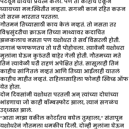
पटवून द्यायचा प्रयत्न केला. पण तो काहीच ऐकून
घ्यायच्या मन:स्थितीत नव्हता. सगळी कामं रहित करून
तो सरळ भारतात परतला.
गौतमनं तिच्यासाठी काय केलं नव्हतं. तो नसता तर
विश्वसुंदरीचा क्राऊन तिच्या माथ्यावर कदाचित
झळकलाच नसता पण यशोधरा ते सर्व विसरली होती.
रागानं फणफणतच तो घरी पोहोचला. त्यावेळी यशोधरा
मुलांना घेऊन कुठंतरी बाहेर गेली होती. गौतमच्या मते
तिनं त्यावेळी घरी राहणं अपेक्षित होतं. सासूलाही तिनं
काहीच सांगितलं नव्हतं आणि तिच्या आईलाही यातलं
काहीच माहीत नव्हतं. राहिलासाहिला फोनही स्विच्ड ऑफ
येत होता.
दोन दिवसांनी यशोधरा परतली अन् त्यांच्या दोघांच्या
भांडणाचा जो काही बॉम्बस्फोट झाला, त्यानं सगळंच
उद्ध्वस्त झालं.
‘‘आता माझा वकील कोर्टातच बघेल तुम्हाला,’’ संतापून
यशोधरेनं गौतमला धमकीच दिली. दोन्ही मुलांना घेऊन