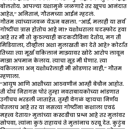
बोलतोय. आपल्या यशामुळे जळणारे तर खूपच आनंदात
आहेत,’’ अनितानं, गौतमच्या आईनं म्हटलं.
गौतम त्यांच्याजवळ येऊन बसला. ‘‘आई, मलाही या सर्व
गोष्टींचा त्रास होतोच आहे ना? यशोधराला घटस्फोट हवा
आहे तर मी तो कुठल्याही कटकटीविना देतोय, मग ती
मिडियाला, टीव्हीला अशा मुलाखती का देते आहे? कोर्टात
तिच्या त्या मूर्ख वकिलानं माझ्यावर खोटे आरोप लावून
माझा अपमान केलाय. त्याचा सूड मी घेणार. त्या
वकिलाला अन् यशोधरेलाही मी सोडणार नाही,’’ गौतम
म्हणाला.
‘‘आयुष आणि आशीच्या आठवणीनं आम्ही बेचौन आहोत.
ती दोघं निरागस पोरं तुम्हा नवराबायकोच्या भांडणात
उगीचच भरडली जाताहेत. तुम्ही वेगळं व्हायचा निर्णय
घेतलाच आहे तर या नसत्या गोष्टींना कशाला एवढं
महत्त्व देताय? मुलांच्या कस्टडीचा प्रश्न आहे तर मुलांवर
सोपवा, त्यांना कुठं राहायचं ते मुलांनाच ठरवू देत. कुटुंब