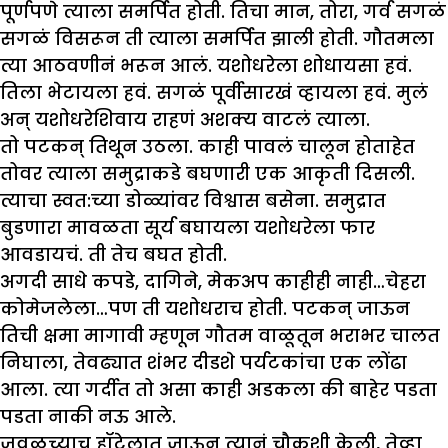
पूर्णपणे त्याला समर्पित होती. तिचा मान, तोरा, गर्व सगळं
सगळं विसरून ती त्याला समर्पित झाली होती. गौतमला
त्या आठवणीनं भरून आलं. यशोधरेला शोधायसा हवं.
तिला भेटायला हवं. सगळं पूर्वीसारखं व्हायला हवं. मुलं
अन् यशोधरेशिवाय राहणं अशक्य वाटलं त्याला.
तो पटकन् तिथून उठला. काही पावलं चालून होताहेत
तोवर त्याला समुद्राकडे बघणारी एक आकृती दिसली.
त्याचा स्वत:च्या डोळ्यांवर विश्वास बसेना. समुद्रात
बुडणारा मावळता सूर्य बघायला यशोधरेला फार
आवडायचं. ती तेच बघत होती.
अगदी साधे कपडे, दागिने, मेकअप काहीही नाही…चेहरा
कोमेजलेला…पण ती यशोधराच होती. पटकन् जाऊन
तिची क्षमा मागावी म्हणून गौतम वाळूतून भराभर चालत
निघाला, तेवढ्यात शंभर दीडशे पर्यटकांचा एक लोंढा
आला. त्या गर्दीत तो असा काही अडकला की बाहेर पडता
पडता नाकी नऊ आले.
जवळच्याच हॉटेलात जाऊन त्यानं चौकशी केली, तेव्हा