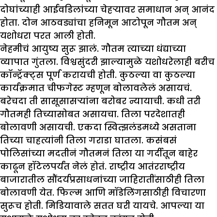
दोघांच्याही आईवडिलांच्या चेहऱ्यावर समाधान अन् आनंद
होता. दोन आठवड्यांचा हनिमून आटोपून गौतम अन्
यशोधरा परत आली होती.
नेहमीचं आयुष्य सुरू झालं. गौतम त्याच्या धंद्याच्या
व्यापात गुंतला. विश्वसुंदरी झाल्यामुळे यशोधरेलाही बरीच
कॉन्ट्रॅक्ट्स पूर्ण करायची होती. कुठल्या वा कुठल्या
कार्यक्रमात चीफगेस्ट म्हणून बोलावलेलं असायचं.
बरेचदा ती सासूसासऱ्यांना बरोबर न्यायाची. कधी तरी
गौतमही तिच्यासोबत असायचा. तिला परदेशातही
बोलावणी असायची. एकदा स्वित्झलंडमध्ये असताना
तिच्या चाहत्यांनी तिला गराडा घातला. कसंबसं
पोलिसांच्या मदतीनं गौतमनं तिला या गर्दीतून बाहेर
काढून हॉटेलपर्यंत नेलं होतं. राष्ट्रीय आतंरराष्ट्रीय
बाजारातील सौंदर्यप्रसाधनांच्या जाहिरातींसाठीही तिला
बोलावणी येत. फिल्म आणि मॉडेलिंगसाठीही विचारणा
सुरूच होती. मिडियावाले सतत घरी यायचे. आपल्या या