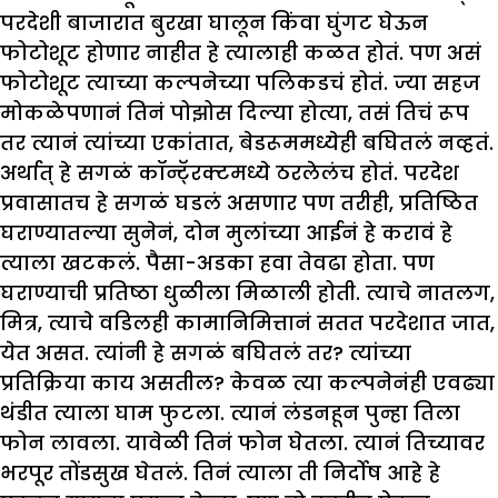
परदेशी बाजारात बुरखा घालून किंवा घुंगट घेऊन
फोटोशूट होणार नाहीत हे त्यालाही कळत होतं. पण असं
फोटोशूट त्याच्या कल्पनेच्या पलिकडचं होतं. ज्या सहज
मोकळेपणानं तिनं पोझोस दिल्या होत्या, तसं तिचं रूप
तर त्यानं त्यांच्या एकांतात, बेडरूममध्येही बघितलं नव्हतं.
अर्थात् हे सगळं कॉन्टॅ्रक्टमध्ये ठरलेलंच होतं. परदेश
प्रवासातच हे सगळं घडलं असणार पण तरीही, प्रतिष्ठित
घराण्यातल्या सुनेनं, दोन मुलांच्या आईनं हे करावं हे
त्याला खटकलं. पैसा-अडका हवा तेवढा होता. पण
घराण्याची प्रतिष्ठा धुळीला मिळाली होती. त्याचे नातलग,
मित्र, त्याचे वडिलही कामानिमित्तानं सतत परदेशात जात,
येत असत. त्यांनी हे सगळं बघितलं तर? त्यांच्या
प्रतिक्रिया काय असतील? केवळ त्या कल्पनेनंही एवढ्या
थंडीत त्याला घाम फुटला. त्यानं लंडनहून पुन्हा तिला
फोन लावला. यावेळी तिनं फोन घेतला. त्यानं तिच्यावर
भरपूर तोंडसुख घेतलं. तिनं त्याला ती निर्दोष आहे हे