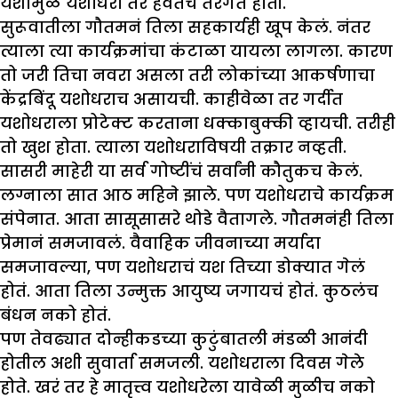
यशामुळे यशोधरा तर हवेतच तरंगत होती.
सुरूवातीला गौतमनं तिला सहकार्यही खूप केलं. नंतर
त्याला त्या कार्यक्रमांचा कंटाळा यायला लागला. कारण
तो जरी तिचा नवरा असला तरी लोकांच्या आकर्षणाचा
केंद्रबिंदू यशोधराच असायची. काहीवेळा तर गर्दीत
यशोधराला प्रोटेक्ट करताना धक्काबुक्की व्हायची. तरीही
तो खुश होता. त्याला यशोधराविषयी तक्रार नव्हती.
सासरी माहेरी या सर्व गोष्टींचं सर्वांनी कौतुकच केलं.
लग्नाला सात आठ महिने झाले. पण यशोधराचे कार्यक्रम
संपेनात. आता सासूसासरे थोडे वैतागले. गौतमनंही तिला
प्रेमानं समजावलं. वैवाहिक जीवनाच्या मर्यादा
समजावल्या, पण यशोधराचं यश तिच्या डोक्यात गेलं
होतं. आता तिला उन्मुक्त आयुष्य जगायचं होतं. कुठलंच
बंधन नको होतं.
पण तेवढ्यात दोन्हीकडच्या कुटुंबातली मंडळी आनंदी
होतील अशी सुवार्ता समजली. यशोधराला दिवस गेले
होते. खरं तर हे मातृत्त्व यशोधरेला यावेळी मुळीच नको