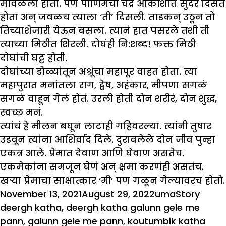
मावळला होता. पण पौर्णिमेचा चंद्र आकाशात सुंदर दिसत
होता अन् जवळच त्याला ‘ती’ दिसली. ताडकन् उठून तो
तिच्याशेजारी येऊन बसला. त्यानं हात पसरले तशी ती
त्याच्या मिठीत शिरली. दोघंही नि:शब्द! फक्त मिठी
दोघांची घट्ट होती.
दोघांच्या डोळ्यांतून अश्रूंचा महापूर वाहत होता. त्या
महापुरात मनांतला राग, द्वेष, अहंकार, मीपणा सगळं
सगळं वाहून गेलं होतं. उरली होती दोन शरीरं, दोन शुद्ध,
स्वच्छ मनं.
त्यांचं हे मीलन बघून लाटाही गहिवरल्या. त्यांनी तुषार
उडवून त्यांना आशिर्वाद दिले. दुरावलेले दोन जीव पुन्हा
एकत्र आले. प्रेमात देवाण आणि घेवाण असतेच.
एकमेकांना समजून घेणं अन् क्षमा करणंही असतंच.
खऱ्या प्रेमाचा साक्षात्कार ‘मी’ पण गळून गेल्यावरच होतो.
Posted
Author
Categories
Tags
November 13, 2021
August 29, 2022
uma
Story
on
deergh katha
,
deergh katha galunn gele me
pann
,
galunn gele me pann
,
koutumbik katha