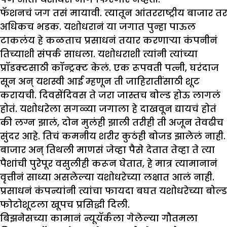
फॅशनचं जग तसं मायावी. त्यातून आंतरराष्ट्रीय बाजार तर
अधिकच भडक. यशोधरानं या जगात पुन्हा पाऊल
टाकलंय हे कळताच प्रसाधनं तयार करणाऱ्या कंपनीनं
तिच्याशी संपर्क साधला. यशोधराशी त्यांनी त्यांच्या
प्रॉडक्टसाठी कॉन्ट्रक्ट केलं. एक रूपवती पत्नी, घरंदाज
सून अन् यशस्वी आई म्हणून ती जाहिरातींसाठी शूट
करायची. दिवसेंदिवस ते जरा जास्तच बोल्ड होऊ लागलं
होतं. यशोधरेला सगळ्या जगाला हे दाखवून द्यायचं होतं
की लग्न झालं, दोन मुलंही झाली तरीही ती अजून तेवढीच
सुंदर आहे. तिचं कमनीय शरीर कुठंही बोजड झालेलं नाही.
बाजार अन् तिथली माणसं जेव्हा पैसे देतात तेव्हा ते त्या
पैशांची पुरेपूर वसुलीही करून घेतात, हे मात्र त्यामानानं
वृत्तीनं साध्या असलेल्या यशोधरेच्या लक्षात आलं नाही.
प्रसाधनं कंपन्यांनी त्यांचा फायदा बघत यशोधरेच्या बोल्ड
फोटोशूटला खूपच प्रसिद्धी दिली.
बिझनेसच्या कामानं न्यूयॅर्कला गेलेल्या गौतमला