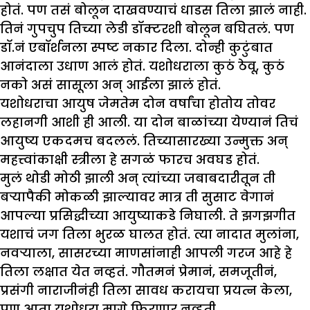
होतं. पण तसं बोलून दाखवण्याचं धाडस तिला झालं नाही.
तिनं गुपचुप तिच्या लेडी डॉक्टरशी बोलून बघितलं. पण
डॉ.नं एबॉर्शनला स्पष्ट नकार दिला. दोन्ही कुटुंबात
आनंदाला उधाण आलं होतं. यशोधराला कुठं ठेवू, कुठं
नको असं सासूला अन् आईला झालं होतं.
यशोधराचा आयुष जेमतेम दोन वर्षांचा होतोय तोवर
लहानगी आशी ही आली. या दोन बाळांच्या येण्यानं तिचं
आयुष्य एकदमच बदललं. तिच्यासारख्या उन्मुक्त अन्
महत्त्वांकाक्षी स्त्रीला हे सगळं फारच अवघड होतं.
मुलं थोडी मोठी झाली अन् त्यांच्या जबाबदारीतून ती
बऱ्यापैकी मोकळी झाल्यावर मात्र ती सुसाट वेगानं
आपल्या प्रसिद्धीच्या आयुष्याकडे निघाली. ते झगझगीत
यशाचं जग तिला भुरळ घालत होतं. त्या नादात मुलांना,
नवऱ्याला, सासरच्या माणसांनाही आपली गरज आहे हे
तिला लक्षात येत नव्हतं. गौतमनं प्रेमानं, समजूतीनं,
प्रसंगी नाराजीनंही तिला सावध करायचा प्रयत्न केला,
पण आता यशोधरा मागे फिरणार नव्हती.