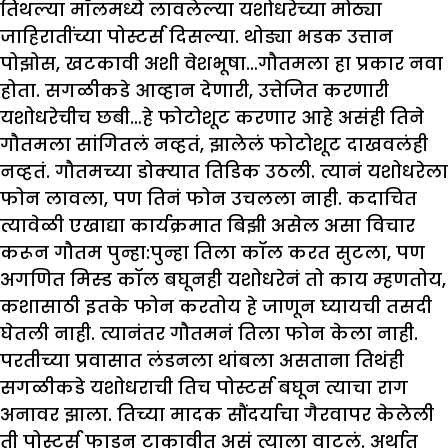
तिथल्या मॉलमध्ये लावलेल्या यशोधरेच्या मोठ्या
जाहिरातींच्या पोस्टर्स दिसल्या. थोड्या भडक उत्तान
पोझोस, खटकावी अशी वेशभूषा…गौतमला हा प्रकार नवा
होता. सगळीकडे आव्हान देणारी, उत्तेजित करणारी
यशोधरेचीच छबी…हे फोटोशूट करणार आहे असंही तिने
गौतमला सांगितलं नव्हतं, झालेलं फोटोशूट दाखवलंही
नव्हतं. गौतमच्या डोक्यात तिडिक उठली. त्यानं यशोधरेला
फोन लावला, पण तिनं फोन उचलला नाही. कदाचित
त्यावेळी एखाद्या कार्यक्रमात बिझी असेल असा विचार
करून गौतम पुन्हा:पुन्हा तिला कॉल करत सुटला, पण
अगणित मिस्ड कॉल बघूनही यशोधरेनं तो काय म्हणतोय,
कशासाठी इतके फोन करतोय हे जाणून घ्यायची तसदी
घेतली नाही. त्यानंतर गौतमनं तिला फोन केला नाही.
परतीच्या प्रवासात लंडनला थांबला असताना तिथंही
सगळीकडे यशोधराची तिच पोस्टर्स बघून त्याचा राग
अनावर झाला. तिच्या मादक सौंदर्याचा गैरवापर केलेली
ती पोस्टर्स फाडून टाकावीत असं त्याला वाटलं. अर्थात्