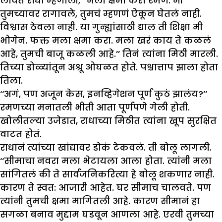
लावत राधा म्हणाली, ‘‘मला क्षमा करा रमण. मी
तुमच्यावर रागावले, तुमचं म्हणणं ऐकून घेतलं नाही.
विश्वास ठेवला नाही. या गुन्ह्यांसाठी द्याल ती शिक्षा मी
भोगेन. फक्त मला क्षमा करा. मला खरं काय ते कळलं
आहे, तुमची बाजू कळली आहे.’’ तिनं त्यांना मिठी मारली.
तिच्या डोळ्यांतून अश्रू ओघळत होते. पश्चात्ताप झाला होता
तिला.
‘‘अगं, पण अजून केस, इनव्हिगेशन पूर्ण कुठं झालंय?’’
रमणच्या मनातली भीती आता पूर्णपणे गेली होती.
खोलीतल्या उजेडात, राधाच्या मिठीत त्यांना खूप सुरक्षित
वाटत होतं.
राधानं त्यांच्या खांद्यावर डोकं टेकवलं. ती बोलू लागली.
‘‘सीमाचा नवरा मला भेटायला आला होता. त्यांनी मला
सांगितलं की ते सार्वजनिकरित्या हे बोलू शकणार नाही.
कारण ते स्वत: आजारी आहेत. घर सीमाच चालवते. पण
त्यांनी तुमची क्षमा मागितली आहे. कारण सीमानं हा
सगळा बनाव मुद्दाम घडवून आणला आहे. एरवी तुमच्या