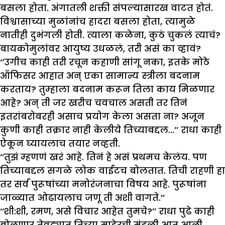
बसला होता. अंगातली शक्ती संपल्यासारख वाटत होतं.
विश्वासाच्या मुळांनांच हादरा बसला होता, त्यामुळे
नातीही दुभंगली होती. त्याला कळेना, कुठं चुकलं त्याचं?
बायकोमुलांवर आयुष्य उधळलं, तरी असं का व्हावं?
‘‘उगीच काही तरी रचून कहाणी सांगू नका, इतके मोठे
ऑफिसर आहात अन् एका सामान्य स्त्रीला बदनाम
करताय? तुम्हाला बदनाम करून तिला काय मिळणार
आहे? अन् ती जर खरीच चवचाल असती तर तिनं
इतरांबरोबरही असाच प्रयोग केला असता ना? अजून
कुणी काही तक्रार नाही केलीये तिच्याबद्दल…’’ राधा काही
ऐकून घ्यायलाच तयार नव्हती.
‘‘तुझं म्हणणं खरं आहे. तिनं हे असं प्रथमच केलंय. पण
तिच्याबद्दल सगळे लोक वाईटच बोलतात. तिची राहणी हा
तर सर्व पुरूषांच्या मनोरंजनाचा विषय आहे. पुरूषांना
जाळ्यात ओढायलाच जणू ती अशी वागते.’’
‘‘शी:शी, रमण, असे विचार आहेत तुमचे?’’ राधा पुढे काही
बोलणार तेवढ्यात तिच्या माहेरची मंडळी आत आली.