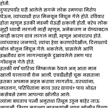
होती.
दुपारपर्यंत घरी आलेले सगळे लोक रमणचा निरोप
घेऊन, त्यांच्याशी हात मिळवून निघून गेले होते. रविवार
होता म्हणून इतकी मंडळी येऊही शकली होती. बरेच लोक
सुट्टी घ्यावी लागली नाही म्हणून, अनेकजण न येण्याबद्दल
काही कारण द्यावं लागलं नाही, म्हणून आनंदातच होते.
त्यांच्यावर जळणारे, त्यांचा हेवा करणारेदेखील, दिलाशाचे
बोल बोलून निघून गेले. थकलेले, त्रासलेले आणि
इभ्रतीवर डाग लागल्यामुळे दुखावलेले रमण पार
गोंधळून गेले होते.
इतकी वर्ष चारित्र्य निष्कलंक ठेवलं अन् आता मान
खाली घालायची वेळ आली. एवढीशीही चूक नसताना
इतका अपमान सहन करावा लागतोय…घरच्यांना,
नातलग, परिचितांना काय उत्तर द्यायचं? पाय ओढत
कसेबसे रमण आपल्या खोलीत आले.
त्यांना बघताच पत्नी अनुराधा तिथून उठून बाहेर जाऊ
लागली. तिच्या सगळ्या नातलगांनी त्याच खोलीत ठिय्या