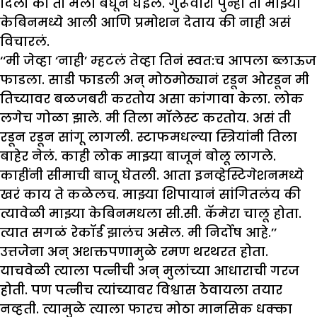
दिली की ती मला बघून घेईल. गुरूवारी पुन्हा ती माझ्या
केबिनमध्ये आली आणि प्रमोशन देताय की नाही असं
विचारलं.
‘‘मी जेव्हा ‘नाही’ म्हटलं तेव्हा तिनं स्वत:च आपला ब्लाऊज
फाडला. साडी फाडली अन् मोठमोठ्यानं रडून ओरडून मी
तिच्यावर बळजबरी करतोय असा कांगावा केला. लोक
लगेच गोळा झाले. मी तिला मॉलेस्ट करतोय. असं ती
रडून रडून सांगू लागली. स्टाफमधल्या स्त्रियांनी तिला
बाहेर नेलं. काही लोक माझ्या बाजूनं बोलू लागले.
काहींनी सीमाची बाजू घेतली. आता इनव्हेस्टिगेशनमध्ये
खरं काय ते कळेलच. माझ्या शिपायानं सांगितलंय की
त्यावेळी माझ्या केबिनमधला सी.सी. कॅमेरा चालू होता.
त्यात सगळं रेकॉर्ड झालंच असेल. मी निर्दोष आहे.’’
उत्तजेना अन् अशक्तपणामुळे रमण थरथरत होता.
याचवेळी त्याला पत्नीची अन् मुलांच्या आधाराची गरज
होती. पण पत्नीच त्यांच्यावर विश्वास ठेवायला तयार
नव्हती. त्यामुळे त्याला फारच मोठा मानसिक धक्का