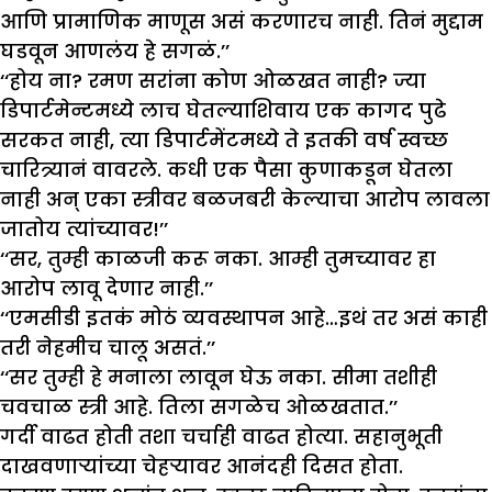
आणि प्रामाणिक माणूस असं करणारच नाही. तिनं मुद्दाम
घडवून आणलंय हे सगळं.’’
‘‘होय ना? रमण सरांना कोण ओळखत नाही? ज्या
डिपार्टमेन्टमध्ये लाच घेतल्याशिवाय एक कागद पुढे
सरकत नाही, त्या डिपार्टमेंटमध्ये ते इतकी वर्ष स्वच्छ
चारित्र्यानं वावरले. कधी एक पैसा कुणाकडून घेतला
नाही अन् एका स्त्रीवर बळजबरी केल्याचा आरोप लावला
जातोय त्यांच्यावर!’’
‘‘सर, तुम्ही काळजी करू नका. आम्ही तुमच्यावर हा
आरोप लावू देणार नाही.’’
‘‘एमसीडी इतकं मोठं व्यवस्थापन आहे…इथं तर असं काही
तरी नेहमीच चालू असतं.’’
‘‘सर तुम्ही हे मनाला लावून घेऊ नका. सीमा तशीही
चवचाळ स्त्री आहे. तिला सगळेच ओळखतात.’’
गर्दी वाढत होती तशा चर्चाही वाढत होत्या. सहानुभूती
दाखवणाऱ्यांच्या चेहऱ्यावर आनंदही दिसत होता.