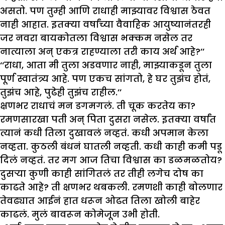
असतो. पण तुम्ही आणि राधाही माझ्यावर विश्वास ठेवत
नाही आहात. इतक्या वर्षांच्या वैवाहिक आयुष्यानंतरही
जर नवरा बायकोतला विश्वास भक्कम नसेल तर
नात्याला अन् एकत्र राहण्याला तरी काय अर्थ आहे?’’
‘‘राधा, आता मी तुला अडवणार नाही, माझ्याकडून तुला
पूर्ण स्वातंत्र्य आहे. पण एकच सांगतो, हे घर तुझंच होतं,
तुझंच आहे, पुढेही तुझंच राहील.’’
क्षणभर राधाचं मन डगमगलं. ती चूक करतेय का?
रमणसारखा पती अन् पिता दुसरा नसेल. इतक्या वर्षांत
त्यानं कधी तिला दुखावलं नव्हतं. कधी अपमान केला
नव्हता. कुठली बंधनं घातली नव्हती. कधी काही कमी पडू
दिलं नव्हतं. तर मग आज तिचा विश्वास का डळमळतोय?
दुसऱ्या कुणी काही सांगितलं तर तीही लगेच दोष का
काढते आहे? ती क्षणभर थबकली. रमणशी काही बोलणार
तेवढ्यात आईनं हात धरून ओढत तिला खोली बाहेर
काढलं. मुलं बावरून कोमेजून उभी होती.