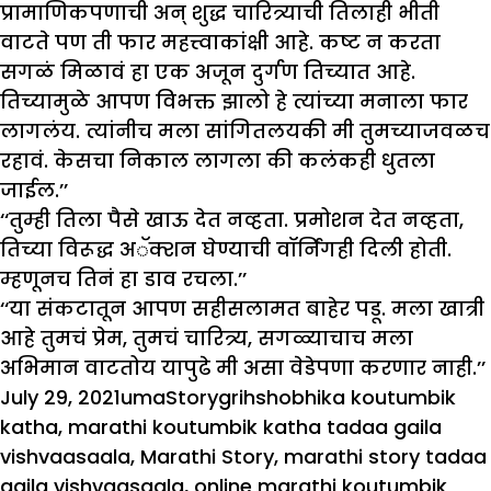
प्रामाणिकपणाची अन् शुद्ध चारित्र्याची तिलाही भीती
वाटते पण ती फार महत्त्वाकांक्षी आहे. कष्ट न करता
सगळं मिळावं हा एक अजून दुर्गण तिच्यात आहे.
तिच्यामुळे आपण विभक्त झालो हे त्यांच्या मनाला फार
लागलंय. त्यांनीच मला सांगितलयकी मी तुमच्याजवळच
रहावं. केसचा निकाल लागला की कलंकही धुतला
जाईल.’’
‘‘तुम्ही तिला पैसे खाऊ देत नव्हता. प्रमोशन देत नव्हता,
तिच्या विरूद्ध अॅक्शन घेण्याची वॉर्निंगही दिली होती.
म्हणूनच तिनं हा डाव रचला.’’
‘‘या संकटातून आपण सहीसलामत बाहेर पडू. मला खात्री
आहे तुमचं प्रेम, तुमचं चारित्र्य, सगळ्याचाच मला
अभिमान वाटतोय यापुढे मी असा वेडेपणा करणार नाही.’’
Posted
Author
Categories
Tags
July 29, 2021
uma
Story
grihshobhika koutumbik
on
katha
,
marathi koutumbik katha tadaa gaila
vishvaasaala
,
Marathi Story
,
marathi story tadaa
gaila vishvaasaala
,
online marathi koutumbik