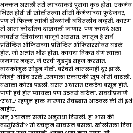
भक्कम असली तरी त्याच्याकडे पुरावा कुठं होता. एकमेव
भिस्त होती ती खोलीतल्या सीसी कॅमेऱ्याच्या फुटेजवर,
पण ती फिल्म त्यांनी डोळ्यांनी बघितलीच नव्हती. कारण
ती आता कोर्टातच दाखवली जाणार. पण कायदे अशा
बाबतीत स्त्रियांच्या बाजूचे असतात. त्यातून हे सर्व
प्रतिष्ठित ऑफिसच्या प्रतिष्ठित ऑफिसरसोबत घडलं
होतं. जो अत्यंत भीरू होता. कायदा विकत घेणं त्याला
जमणार नव्हतं. जे एरवी गुंडपुंड सहज करतात.
बायकोमुलं सोडून गेली. बरेचसे नातलगही दूर झाले.
मित्रही थोडेच उरले…रमणला एकाएकी खूप भीती वाटली.
घशाला कोरड पडली. घरात अंधारात एकटेच बसून होते.
पाणी हवं होतं प्यायला पण उठवंसं वाटेना. सवयीप्रमाणे
‘राधा…’ म्हणून हाक मारणार तेवढ्यात आठवलं की ती इथं
नाहीए.
अन् अचानक समोर अनुराधा दिसली. हा भास की
वस्तुस्थिती? तो दचकून सावरून बसला. खोलीतला दिवा