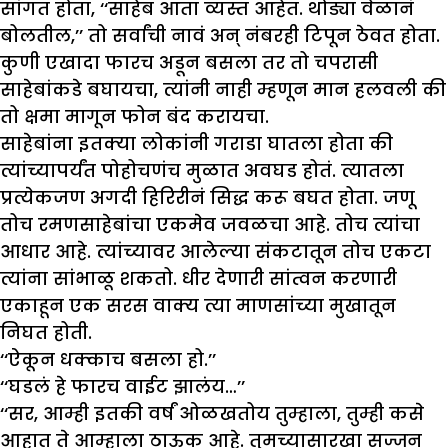
सांगत होता, ‘‘साहेब आता व्यस्त आहेत. थोड्या वेळानं
बोलतील,’’ तो सर्वांची नावं अन् नंबरही टिपून ठेवत होता.
कुणी एखादा फारच अडून बसला तर तो चपरासी
साहेबांकडे बघायचा, त्यांनी नाही म्हणून मान हलवली की
तो क्षमा मागून फोन बंद करायचा.
साहेबांना इतक्या लोकांनी गराडा घातला होता की
त्यांच्यापर्यंत पोहोचणंच मुळात अवघड होतं. त्यातला
प्रत्येकजण अगदी हिरिरीनं सिद्ध करू बघत होता. जणू
तोच रमणसाहेबांचा एकमेव जवळचा आहे. तोच त्यांचा
आधार आहे. त्यांच्यावर आलेल्या संकटातून तोच एकटा
त्यांना सांभाळू शकतो. धीर देणारी सांत्वन करणारी
एकाहून एक सरस वाक्य त्या माणसांच्या मुखातून
निघत होती.
‘‘ऐकून धक्काच बसला हो.’’
‘‘घडलं हे फारच वाईट झालंय…’’
‘‘सर, आम्ही इतकी वर्षं ओळखतोय तुम्हाला, तुम्ही कसे
आहात ते आम्हाला ठाऊक आहे. तुमच्यासारखा सज्जन