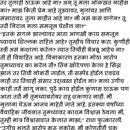
तर तुलाही ठाऊक आहे ना? अन् तू मला ओळखत नाहीस
का? माझं किती प्रेम आहे तुझ्यावर, मुलांवर आणि
संसारावर. तुला माहीत आहे ना? मी असं कसं वागेन? तू
तरी निदान मला समजून घेशील ना?’’
‘‘इतकं सगळं झाल्यावर आता आणखी काय समजून
घ्यायचं शिल्लक राहिलं आहे? तुम्हीच विचार करा. कुणीही
स्त्री असं कशाला करेल? त्यात तिचीही बेअब्रू आहेच ना?
ती ही विवाहित आहे. विनाकारण इतका मोठा आरोप
तुमच्यावर का करेल ती? तिनं खोटेपणा केला हे सिद्ध
झालं तर तिची नोकरी जाईल, ती सस्पेंड होईल एवढंच
नाही तर तिचाही संसार उद्ध्वस्त होईल ना? मला उगीच
काही तरी सांगू नका. पुढे काय होईल कुणास ठाऊक पण
आता तरी मी तुमच्याबरोबर राहू शकणार नाही. मी
मुलांना घेऊन आजच माहेरी जाते आहे. इतक्या वर्षांच्या
वैवाहिक जीवनात तुमच्यावर कायम विश्वास ठेवला मी,
तुम्ही मात्र विश्वासघात केलात माझा,’’ राधा फुत्कारली.
‘‘उगीच भलते आरोप करू नकोस. मी कोणतीही चूक