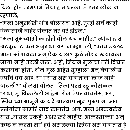
दिला होता. रमणनं तिचा हात धरला. ते इतर लोकांना
म्हणाले,
‘‘मला अनुराधेशी थोडं बोलायचं आहे. तुम्ही सर्व काही
वेळासाठी बाहेर गेलात तर बरं होईल.’’
‘‘मला तुमच्याशी काहीही बोलायचं नाहीए.’’ त्यांचा हात
झटकून टाकत अनुराधा रागानं म्हणाली, ‘‘काय उरलंय
आता सांगायला अन् ऐकायला? कुठं तोंड दाखवायला
जागा नाही उरली मला. अहो, निदान मुलांचा तरी विचार
करायचा होता. दोन मुलं आहेत तुम्हाला अन् बेचाळीस
वर्षांचं वय आहे. या वयात असं वागताना लाज नाही
वाटली?’’ बोलता बोलता तिला परत रडू कोसळलं.
‘‘राधा, तू शिकलेली आहेस. रोज पेपर वाचतेस, अगं,
स्त्रियांच्या बाजूने कायदे झाल्यापासून पुरूषांना अशा
प्रसंगांना सामोरं जावं लागतंय. अगं, मला अडकवलंय
यात…यातलं एकही अक्षर खरं नाहीए. आक्रस्ताळ्या अन्
कष्ट न करता सर्व हवं असलेल्या स्त्रिया असं वागतात हे