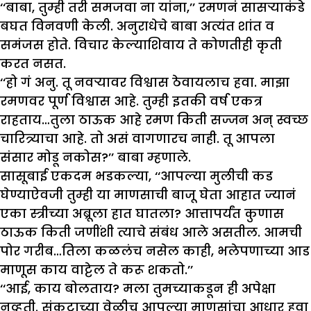
‘‘बाबा, तुम्ही तरी समजवा ना यांना,’’ रमणनं सासऱ्याकंडे
बघत विनवणी केली. अनुराधेचे बाबा अत्यंत शांत व
समंजस होते. विचार केल्याशिवाय ते कोणतीही कृती
करत नसत.
‘‘हो गं अनु. तू नवऱ्यावर विश्वास ठेवायलाच हवा. माझा
रमणवर पूर्ण विश्वास आहे. तुम्ही इतकी वर्ष एकत्र
राहताय…तुला ठाऊक आहे रमण किती सज्जन अन् स्वच्छ
चारित्र्याचा आहे. तो असं वागणारच नाही. तू आपला
संसार मोडू नकोस?’’ बाबा म्हणाले.
सासूबाई एकदम भडकल्या, ‘‘आपल्या मुलीची कड
घेण्याऐवजी तुम्ही या माणसाची बाजू घेता आहात ज्यानं
एका स्त्रीच्या अब्रूला हात घातला? आत्तापर्यंत कुणास
ठाऊक किती जणींशी त्याचे संबंध आले असतील. आमची
पोर गरीब…तिला कळलंच नसेल काही, भलेपणाच्या आड
माणूस काय वाट्टेल ते करू शकतो.’’
‘‘आई, काय बोलताय? मला तुमच्याकडून ही अपेक्षा
नव्हती. संकटाच्या वेळीच आपल्या माणसांचा आधार हवा