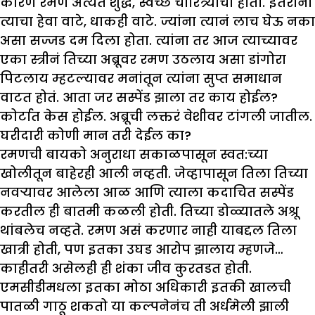
कारण रमण अत्यंत शुद्ध, स्वच्छ चारित्र्याचा होता. इतरांना
त्याचा हेवा वाटे, धाकही वाटे. ज्यांना त्यानं लाच घेऊ नका
असा सज्जड दम दिला होता. त्यांना तर आज त्याच्यावर
एका स्त्रीनं तिच्या अब्रूवर रमण उठलाय असा डांगोरा
पिटलाय म्हटल्यावर मनांतून त्यांना सुप्त समाधान
वाटत होतं. आता जर सस्पेंड झाला तर काय होईल?
कोर्टात केस होईल. अब्रूची लक्तरं वेशीवर टांगली जातील.
घरीदारी कोणी मान तरी देईल का?
रमणची बायको अनुराधा सकाळपासून स्वत:च्या
खोलीतून बाहेरही आली नव्हती. जेव्हापासून तिला तिच्या
नवऱ्यावर आलेला आळ आणि त्याला कदाचित सस्पेंड
करतील ही बातमी कळली होती. तिच्या डोळ्यातले अश्रू
थांबलेच नव्हते. रमण असं करणार नाही याबद्दल तिला
खात्री होती, पण इतका उघड आरोप झालाय म्हणजे…
काहीतरी असेलही ही शंका जीव कुरतडत होती.
एमसीडीमधला इतका मोठा अधिकारी इतकी खालची
पातळी गाठू शकतो या कल्पनेनंच ती अर्धमेली झाली