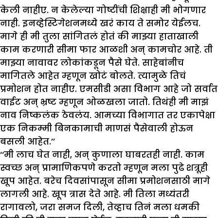
केली नाहीए. न केलेल्या गोष्टींची शिक्षाही मी भोगणार
नाही. इनव्हेस्टिगेशनमध्ये खरं काय ते समोर येईलच.
मागे ही मी तुला सांगितलं होतं की माझ्या हाताखाली
काम करणारी सीमा फार आळशी अन् कामचोर आहे. ती
माझ्या नावावर लोकांकडून पैसे घेते. साहेबांनीच
मागितले आहेत म्हणून खोटं बोलते. त्यामुळे तिचं
प्रमोशन होत नाहीए. एमसीडी असा विभाग आहे जो सर्वात
वाईट अन् भ्रष्ट म्हणून ओळखला जातो. तिथंही मी माझं
नाव निष्कलंक ठेवलंय. आमच्या विभागात तर एकापेक्षा
एक निकम्मी बिनकामाची माणसं पैसेवाली होऊन
बसली आहेत.’’
‘‘मी लाच घेत नाही, अन् कुणाला घाबरतही नाही. काम
स्वच्छ अन् प्रामाणिकपणे करतो म्हणून मला पुढे शत्रूही
खूप आहेत. बरेच दिवसांपासून सीमा प्रमोशनसाठी मागे
लागली आहे. खूप त्रास देते आहे. मी तिला मध्यंतरी
रागावलो, जरा समज दिली, तेव्हाच तिनं मला धमकी