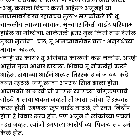
‘‘अनु, कसला विचार करते आहेस? अजूनही या
माणसाबरोबरच रहायचंय तुला? सगळीकडे छी थू,
चाललीय त्याच्या नावानं, मुलांवर किती वाईट परिणाम
होईल या गोष्टीचा. शाळेतली इतर मुलं किती त्रास देतील
तुझ्या मुलांना…चल, तू आमच्याबरोबर चल.’’ अनुराधेच्या
भावानं म्हटलं.
‘‘नाही तर काय? तू अजिबात काळजी करू नकोस. आम्ही
आहोत तुला आधार द्यायला. शिवाय तू नोकरीही करते
आहेस, राधाच्या आईनं अत्यंत तिरस्कारानं जावयाकडे
बघत म्हटलं. जणू त्यांचा अपराध सिद्ध झाला होता.
आजपर्यंत सासरची जी माणसं रमणच्या चांगुलपणाचे
गोडवे गातावा थकत नव्हती ती आता त्यांचा तिरस्कार
करत होती. रमणला खूप वाईट वाटलं, तो स्वत: निर्दोष
होता हे त्रिवार सत्य होतं. पण अजून ते लोकांच्या पचनी
पडत नव्हतं. त्यांनी रमणला आरोपीच्या पिंजऱ्यातच उभं
केलं होतं.