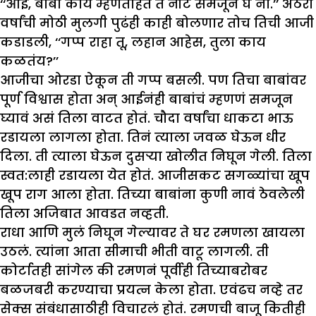
‘‘आई, बाबा काय म्हणताहेत ते नीट समजून घे ना.’’ अठरा
वर्षांची मोठी मुलगी पुढंही काही बोलणार तोच तिची आजी
कडाडली, ‘‘गप्प राहा तू, लहान आहेस, तुला काय
कळतंय?’’
आजीचा ओरडा ऐकून ती गप्प बसली. पण तिचा बाबांवर
पूर्ण विश्वास होता अन् आईनंही बाबांचं म्हणणं समजून
घ्यावं असं तिला वाटत होतं. चौदा वर्षांचा धाकटा भाऊ
रडायला लागला होता. तिनं त्याला जवळ घेऊन धीर
दिला. ती त्याला घेऊन दुसऱ्या खोलीत निघून गेली. तिला
स्वत:लाही रडायला येत होतं. आजीसकट सगळ्यांचा खूप
खूप राग आला होता. तिच्या बाबांना कुणी नावं ठेवलेली
तिला अजिबात आवडत नव्हती.
राधा आणि मुलं निघून गेल्यावर ते घर रमणला खायला
उठलं. त्यांना आता सीमाची भीती वाटू लागली. ती
कोर्टातही सांगेल की रमणनं पूर्वीही तिच्याबरोबर
बळजबरी करण्याचा प्रयत्न केला होता. एवंढच नव्हे तर
सेक्स संबंधासाठीही विचारलं होतं. रमणची बाजू कितीही