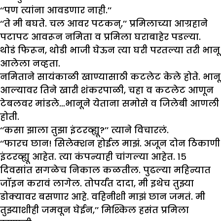
‘‘पण त्यांना आवडणार नाही.’’
‘‘ते मी बघते. चल आवर पटकन्,’’ प्रमिलाच्या आग्रहाने
पटापट आवरून नमिता व प्रमिला घराबाहेर पडल्या.
थोडं फिरून, थोडी भाजी घेऊन त्या घरी परतल्या तरी भानू
आलेला नव्हता.
नमिताने सायंकाळी खाण्यासाठी कटलेट केले होते. भानू
आल्यावर तिने खारी शंकरपाळी, चहा व कटलेट आणून
टेबलवर मांडले…भानूने येताना समोसे व जिलेबी आणली
होती.
‘‘कसा झाला तुझा इंटरव्ह्यू?’’ त्याने विचारलं.
‘‘फारच छान! सिलेक्शन होईल माझं. अजून दोन ठिकाणी
इंटरव्ह्यू आहेत. त्या कंपन्याही चांगल्या आहेत. १५
दिवसांत सगळेच निकाल कळतील. पुढल्या महिन्यात
जॉइन करावं लागेल. तोपर्यंत दादा, मी इथेच तुझ्या
डोक्यावर बसणार आहे. वहिनीशी माझं छान जमतं. मी
तुझ्याशीही जमवून घेईन,’’ मिश्किल हसंत प्रमिला