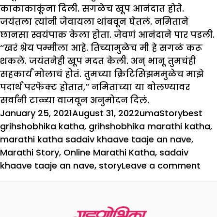
काकाकाकूंना दिली. सगळेच खूप आनंदात होते.
जयंतला त्यांनी जेवायला थांबवून घेतलं. नमिताने
छानसा स्वयंपाक केला होता. जेवणं आनंदाने पार पडली.
‘‘खरं श्रेय पम्मीला आहे. तिच्यामुळेच मी हे सगळं करू
शकले. जयंतनेही खूप मदत केली. अन् भानू तुमचंही
सहकार्य मोलाचं होतं. तुमच्या क्रिटिसिझममुळेच माझे
पदार्थ परफेक्ट होतात,’’ नमिताच्या या बोलण्यावर
सर्वांनी टाळ्या वाजवून अनुमोदन दिलं.
Posted
Author
Categories
Tags
January 25, 2021
August 31, 2022
uma
Story
best
on
grihshobhika katha
,
grihshobhika marathi katha
,
marathi katha sadaiv khaave taaje an nave
,
Marathi Story
,
Online Marathi Katha
,
sadaiv
on
khaave taaje an nave
,
story
Leave a comment
सदै
खाव
: