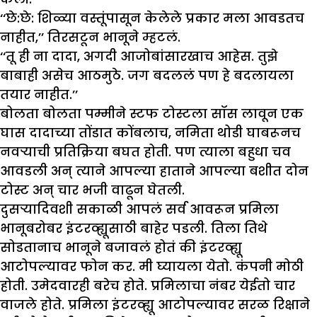
‘‘छे:छे: शिळ्या वस्तूंपासून केलेले प्रकार मला आवडतच
नाहीत,’’ तिरसटून भानूने म्हटलं.
‘‘तू ही ना दादा, अगदी आजोबांसारखाच आहेस. तुझे
बाबाही असेच आठमुठे. जग बदललं पण हे बदलायला
तयार नाहीत.’’
बोलता बोलता पम्मीने स्टफ टोस्टला सॉस लावून एक
घास दादाच्या तोंडात कोंबलाच, नमिता थोडी घाबरूनच
नवऱ्याची प्रतिक्रिया बघत होती. पण त्याला बहुधा चव
आवडली अन् त्याने आपल्या हाताने आपल्या बशीत दोन
टोस्ट अन् चार भजी वाढून घेतली.
दुसऱ्यादिवशी सकाळी आपलं सर्व आवरून प्रमिला
भानूबरोबर इंटरव्ह्यूसाठी बाहेर पडली. तिला तिथे
सोडतानाच भानूने बजावलं होतं की इंटरव्ह्यू
आटोपल्यावर फोन कर. मी घ्यायला येतो. कंपनी मोठी
होती. उमेदवारही बरेच होते. प्रमिलाचा नंबर येईतो चार
वाजले होते. प्रमिला इंटरव्ह्यू आटोपल्यावर सरळ रिक्षाने