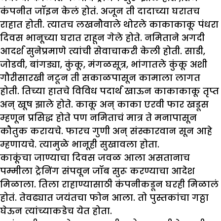
कंपनीत जॉइन केलं होतं. अजून ती दादाच्या घरातच
राहात होती. त्यातच लखनौवाले थोरले काकाकाकू पंधरा
दिवस भानूच्या घरात राहून गेले होते. नमिताने अगदी
आदर्श सुनेप्रमाणे त्यांची सेवाचाकरी केली होती. साडी,
जोडवी, बांगड्या, कुंकू, मंगळसूत्र, भांगातले कुंकू अशी
गौरीसारखी नटून ती सकाळपासून कामाला लागत
होती. तिच्या हातचे विविध पदार्थ खाऊन काकाकाकू तृप्त
अन् खूष झाले होते. काकू अन् काका एरवी फार खडूस
म्हणून प्रसिद्ध होते पण नमिताचं मात्र ते मनापासून
कौतुक करायचे. फारच गुणी अन् संस्कारवान सून आहे
म्हणायचे. त्यामुळे भानूही सुखावला होता.
काकूंचा जाण्याचा दिवस जवळ आला असतानाच
पम्मीला ट्रेनिंग संपवून जॉब सुरू करण्याचा आदेश
मिळाला. तिला राहाण्यासाठी कंपनीकडून घरही मिळालं
होतं. तेवढ्यात जयंतचा फोन आला. तो पुस्तकांचा गठ्ठा
घेऊन त्यांच्याकडेच येत होता.