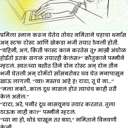
प्रमिला स्नान करून येतेय तोवर नमिताने चहाचा थर्मास
अन् स्टफ टोस्ट आणि खेकडा भजी तयार ठेवली होती.
‘‘वहिनी, अगं, किती फास्ट कामं करतेस तू? माझी अंघोळ
होईतो इतकं सगळं तयारही केलंस?’’ कौतुकाने पम्मीने
म्हटलं. स्वत:च्या बशीत तिने दोन टोस्ट अन् दोन तीन
भजी घेतली अन् टोमॅटो सॉसबरोबर चव घेत मनापासून
खाऊ लागली. ‘‘व्वा! मस्तच आहे हं! दादा, तू घे ना…’’
‘‘मला नको…काल दूध नासलं होतं त्याचंच काही तरी
केलं असेल.’’
‘‘दादा, अरे, पनीर दूध नासवूनच तयार करतात. तुला
ठाऊक नाही का?’’ पम्मीने म्हटलं.
‘‘घ्या ना हो, थोडं चाखून तर बघा,’’ नमिताने विनवणी
केली.