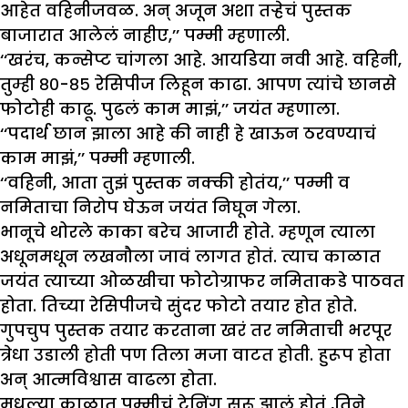
आहेत वहिनीजवळ. अन् अजून अशा तऱ्हेचं पुस्तक
बाजारात आलेलं नाहीए,’’ पम्मी म्हणाली.
‘‘खरंच, कन्सेप्ट चांगला आहे. आयडिया नवी आहे. वहिनी,
तुम्ही ८०-८५ रेसिपीज लिहून काढा. आपण त्यांचे छानसे
फोटोही काढू. पुढलं काम माझं,’’ जयंत म्हणाला.
‘‘पदार्थ छान झाला आहे की नाही हे खाऊन ठरवण्याचं
काम माझं,’’ पम्मी म्हणाली.
‘‘वहिनी, आता तुझं पुस्तक नक्की होतंय,’’ पम्मी व
नमिताचा निरोप घेऊन जयंत निघून गेला.
भानूचे थोरले काका बरेच आजारी होते. म्हणून त्याला
अधूनमधून लखनौला जावं लागत होतं. त्याच काळात
जयंत त्याच्या ओळखीचा फोटोग्राफर नमिताकडे पाठवत
होता. तिच्या रेसिपीजचे सुंदर फोटो तयार होत होते.
गुपचुप पुस्तक तयार करताना खरं तर नमिताची भरपूर
त्रेधा उडाली होती पण तिला मजा वाटत होती. हुरूप होता
अन् आत्मविश्वास वाढला होता.
मधल्या काळात पम्मीचं ट्रेनिंग सुरू झालं होतं ,तिने