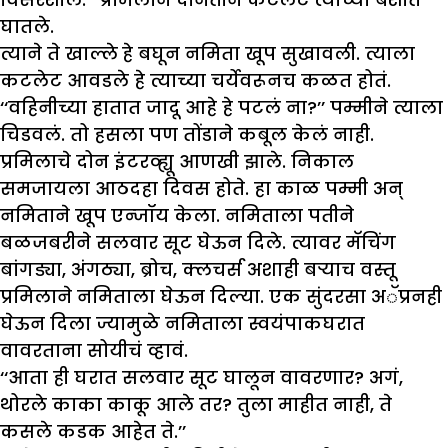
घातले.
त्याने ते खाल्ले हे बघून नमिता खूप सुखावली. त्याला
कटलेट आवडले हे त्याच्या चर्येवरूनच कळत होतं.
‘‘वहिनीच्या हातात जादू आहे हे पटलं ना?’’ पम्मीने त्याला
चिडवलं. तो हसला पण तोंडाने कबूल केलं नाही.
प्रमिलाचे दोन इंटरव्ह्यू आणखी झाले. निकाल
समजायला आठदहा दिवस होते. हा काळ पम्मी अन्
नमिताने खूप एन्जॉय केला. नमिताला पतीने
बळजबरीने सलवार सूट घेऊन दिले. त्यावर मॅचिंग
बांगड्या, अंगठ्या, ब्रोच, क्लचर्स अशाही बऱ्याच वस्तू
प्रमिलाने नमिताला घेऊन दिल्या. एक सुंदरसा अॅप्रनही
घेऊन दिला ज्यामुळे नमिताला स्वयंपाकघरात
वावरताना सोयीचं व्हावं.
‘‘आता ही घरात सलवार सूट घालून वावरणार? अगं,
थोरले काका काकू आले तर? तुला माहीत नाही, ते
कसले कडक आहेत ते.’’