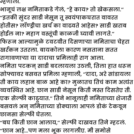
म्हणाली.
भानूचं लक्ष नमिताकडे गेलं, ‘‘हे काय? तो खेकसला.’’
‘‘इतकी सुंदर साडी नेसून तू स्वयंपाकघरात वावरत
होतीस? लॉण्ड्रीचा खर्च का वाढवते आहेस? साडी खराब
होईल ना? महाग वस्तूंची काळजी घ्यावी लागते.’’
फिरून आल्यामुळे टवटवीत दिसणाऱ्या नमिताचा चेहरा
खर्रकन उतरला. बायकोला कारण नसताना सतत
रागावणाऱ्या या दादाचा प्रमिलाही राग आला.
नमिता पटकन् साडी बदलायला उठली, तिला हात धरून
सोफ्यावर बसवत प्रमिला म्हणाली, ‘‘दादा, अरे सांडायला
ती काय लहान बाळ आहे का? मुळातच तिचं काम अत्यंत
व्यवस्थित आहे. छान साडी नेसून किती मस्त दिसतेए ती.
एक सेल्फी काढूयात.’’ तिने भानूलाही नमिताच्या शेजारी
बसवलं अन् नमिताच्या डोक्याला आपलं डोकं टेकवून
छानसा सेल्फी घेतला.
‘‘बघ किती छान आलाय,’’ सेल्फी दाखवत तिने म्हटलं.
‘‘छान आहे…पण मला भूक लागलीए. मी समोसे