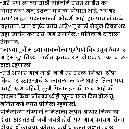
‘‘अरे, पण त्यांच्यासाठी वहिनीने सतत साडीत का
वावरायचं? अन् इतका चांगला पोषाख आहे. अंगभर
कपडे आहेत. पदरासारखी ओढणी आहे. हातपाय मोकळे
राहातात. यात वाईट काय आहे? तू साडी नेसून दिवसभर
राहा स्वयंपाकघरात, मग समजेल,’’ प्रमिलाने दादाला
ऐकवलं.
‘‘जाण्यापूर्वी माझ्या बायकोला पूर्णपणे बिघडवून ठेवणार
आहेस तू,’’ तिच्या पाठीत कृतक रागाने एक धपका घालत
दादा म्हणाला.
‘‘तरी आभार मान माझे, नाही तर सरळ ‘जिन्स-टॉप’
किंवा ‘ट्राउझर-शर्ट’ घालायला लावले असते तिला. पण
काही म्हण वहिनी, तुझी फिगर इतकी छान आहे की
ट्राउझर किंवा जीन्समध्येही खूपच छान दिसशील तू.’’
नमिताकडे बघत प्रमिला म्हणाली.
प्रमिलाच्या येण्याने नमिताला खूपच आधार मिळाला
होता. खरं तर ती नवी नवरी होती पण भानू कायम तिला
टोचून बोलायचा. कौतुक कधीच करत नव्हता. नव्या