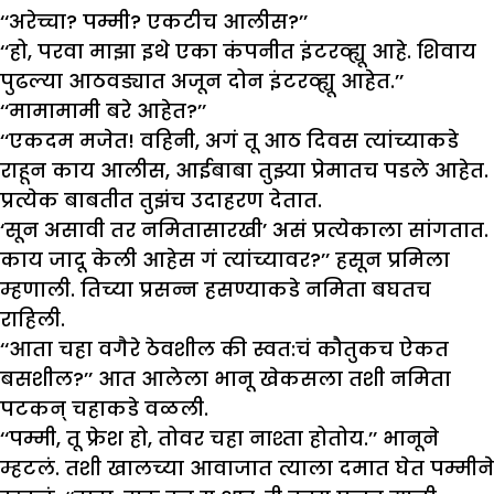
‘‘अरेच्चा? पम्मी? एकटीच आलीस?’’
‘‘हो, परवा माझा इथे एका कंपनीत इंटरव्ह्यू आहे. शिवाय
पुढल्या आठवड्यात अजून दोन इंटरव्ह्यू आहेत.’’
‘‘मामामामी बरे आहेत?’’
‘‘एकदम मजेत! वहिनी, अगं तू आठ दिवस त्यांच्याकडे
राहून काय आलीस, आईबाबा तुझ्या प्रेमातच पडले आहेत.
प्रत्येक बाबतीत तुझंच उदाहरण देतात.
‘सून असावी तर नमितासारखी’ असं प्रत्येकाला सांगतात.
काय जादू केली आहेस गं त्यांच्यावर?’’ हसून प्रमिला
म्हणाली. तिच्या प्रसन्न हसण्याकडे नमिता बघतच
राहिली.
‘‘आता चहा वगैरे ठेवशील की स्वत:चं कौतुकच ऐकत
बसशील?’’ आत आलेला भानू खेकसला तशी नमिता
पटकन् चहाकडे वळली.
‘‘पम्मी, तू फ्रेश हो, तोवर चहा नाश्ता होतोय.’’ भानूने
म्हटलं. तशी खालच्या आवाजात त्याला दमात घेत पम्मीने