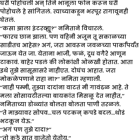
घरी पोहोचली अन् तिने भानूला फोन करून घरी
पोहोचले हे सांगितलं. त्याच्याकडून भरपूर रागावूनही
घेतलं.
‘‘कसा झाला इंटरव्ह्यू?’’ नमिताने विचारलं.
‘‘फारच छान झाला. पण वहिनी अजून तू सकाळच्या
साडीतच आहेस? अगं, जरा आवरून जवळच्या पार्कांपर्यंत
जाऊन येत जा. येताना भाजी, फळं, दूध वगैरे आणून
टाकावं. बाहेर पडलं की लोकांशी ओळखी होतात. आता
इथे तुझे सासूसासरे नाहीएत. दोघंच आहात. जरा
मोकळेपणाने राहा ना?’’ नमिता म्हणाली.
‘‘नाही पम्मी, तुझ्या दादांना वाटतं मी गावंढळ आहे. ते
मला सोसायटीतल्या बायकांत मिसळू देत नाहीत,’’
नमिताच्या डोळ्यांत बोलता बोलता पाणी तरळलं.
‘‘ते माझ्यावर सोपव…चल पटकन् कपडे बदल…थोडं
भटकून येऊ.’’
‘‘अगं पण तुझे दादा?’’
‘‘तो कुठे सात वाजेतो येतोय.’’