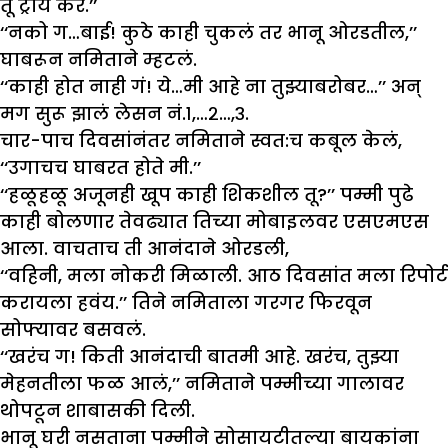
तू ट्राय कर.’’
‘‘नको ग…बाई! कुठे काही चुकलं तर भानू ओरडतील,’’
घाबरून नमिताने म्हटलं.
‘‘काही होत नाही गं! ये…मी आहे ना तुझ्याबरोबर…’’ अन्
मग सुरू झालं लेसन नं.१,…२…,३.
चार-पाच दिवसांनंतर नमिताने स्वत:च कबूल केलं,
‘‘उगाचच घाबरत होते मी.’’
‘‘हळूहळू अजूनही खूप काही शिकशील तू?’’ पम्मी पुढे
काही बोलणार तेवढ्यात तिच्या मोबाइलवर एसएमएस
आला. वाचताच ती आनंदाने ओरडली,
‘‘वहिनी, मला नोकरी मिळाली. आठ दिवसांत मला रिपोर्ट
करायला हवंय.’’ तिने नमिताला गरगर फिरवून
सोफ्यावर बसवलं.
‘‘खरंच ग! किती आनंदाची बातमी आहे. खरंच, तुझ्या
मेहनतीला फळ आलं,’’ नमिताने पम्मीच्या गालावर
थोपटून शाबासकी दिली.
भानू घरी नसताना पम्मीने सोसायटीतल्या बायकांना