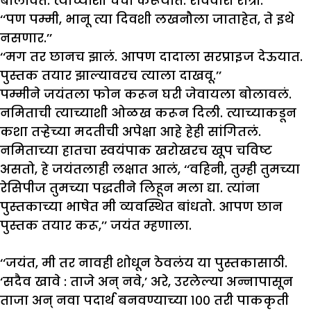
बोलावते. त्याच्याशी चर्चा करूयात. रविवारी रात्री.’’
‘‘पण पम्मी, भानू त्या दिवशी लखनौला जाताहेत, ते इथे
नसणार.’’
‘‘मग तर छानच झालं. आपण दादाला सरप्राइज देऊयात.
पुस्तक तयार झाल्यावरच त्याला दाखवू.’’
पम्मीने जयंतला फोन करून घरी जेवायला बोलावलं.
नमिताची त्याच्याशी ओळख करून दिली. त्याच्याकडून
कशा तऱ्हेच्या मदतीची अपेक्षा आहे हेही सांगितलं.
नमिताच्या हातचा स्वयंपाक खरोखरच खूप चविष्ट
असतो, हे जयंतलाही लक्षात आलं, ‘‘वहिनी, तुम्ही तुमच्या
रेसिपीज तुमच्या पद्धतीने लिहून मला द्या. त्यांना
पुस्तकाच्या भाषेत मी व्यवस्थित बांधतो. आपण छान
पुस्तक तयार करू,’’ जयंत म्हणाला.
‘‘जयंत, मी तर नावही शोधून ठेवलंय या पुस्तकासाठी.
‘सदैव खावे : ताजे अन् नवे,’ अरे, उरलेल्या अन्नापासून
ताजा अन् नवा पदार्थ बनवण्याच्या १०० तरी पाककृती