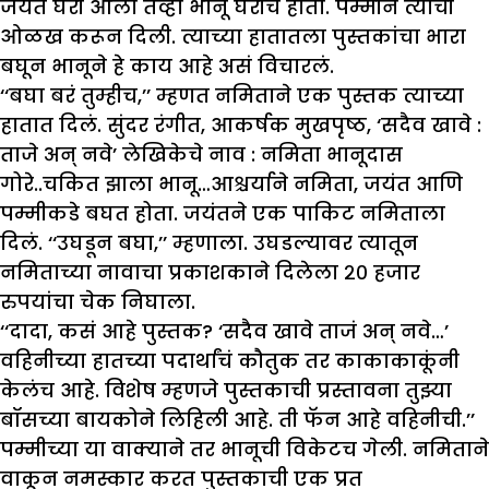
जयंत घरी आला तेव्हा भानू घरीच होता. पम्मीने त्याची
ओळख करून दिली. त्याच्या हातातला पुस्तकांचा भारा
बघून भानूने हे काय आहे असं विचारलं.
‘‘बघा बरं तुम्हीच,’’ म्हणत नमिताने एक पुस्तक त्याच्या
हातात दिलं. सुंदर रंगीत, आकर्षक मुखपृष्ठ, ‘सदैव खावे :
ताजे अन् नवे’ लेखिकेचे नाव : नमिता भानूदास
गोरे..चकित झाला भानू…आश्चर्याने नमिता, जयंत आणि
पम्मीकडे बघत होता. जयंतने एक पाकिट नमिताला
दिलं. ‘‘उघडून बघा,’’ म्हणाला. उघडल्यावर त्यातून
नमिताच्या नावाचा प्रकाशकाने दिलेला २० हजार
रुपयांचा चेक निघाला.
‘‘दादा, कसं आहे पुस्तक? ‘सदैव खावे ताजं अन् नवे…’
वहिनीच्या हातच्या पदार्थांचं कौतुक तर काकाकाकूंनी
केलंच आहे. विशेष म्हणजे पुस्तकाची प्रस्तावना तुझ्या
बॉसच्या बायकोने लिहिली आहे. ती फॅन आहे वहिनीची.’’
पम्मीच्या या वाक्याने तर भानूची विकेटच गेली. नमिताने
वाकून नमस्कार करत पुस्तकाची एक प्रत