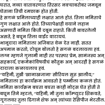
घरात, नव्या वातावरणात तिरसट नवऱ्याबरोबर जमवून
घेताना तिची दमछाक होत होती.
हे सगळं प्रमिलाच्याही लक्षात आलं होतं. तिला नमिताचे
गुण लक्षात आले होते. तिच्यापेक्षाही वयाने लहान
असणारी नमिता किती दबून राहाते. किती बावरलेली
असते, हे बघून तिला वाईट वाटायचं.
भानूदादा नमिताला अजिबात वेळ देत नाही. सतत
अपमान करतो, टोचून बोलतो हे सगळं बदलायला हवं.
लग्न म्हणजे गुलामी नाही तर परस्पर प्रेम, सामंजस्य अन्
सहकार्य, एकमेकांविषयीचं कौतुक अन् आदरही हे सगळं
दादाला कळायलाच हवं.
‘‘वहिनी, तुझी ‘खानाखजाना’ सीरियल सुरू झालीय,’’
नमिताला हा कार्यक्रम आवडतो हे पम्मीला कळलं होतं.
नमिता कार्यक्रम बघता बघता काही नोट्स घेत होती ते
बघून तिने म्हटलं, ‘‘वहिनी, मी तुला कॉम्प्युटर शिकवते,
गूगलवर तुला ढिगाने शेफ अन् त्यांच्या रेसिपीज भेटतील.