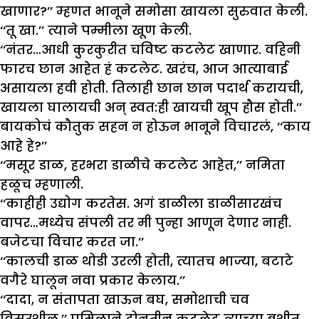
खाणार?’’ म्हणत भानूने समोसा खायला सुरुवात केली.
‘‘तू खा.’’ त्याने पम्मीला खूण केली.
‘‘नंतर…आधी कुरकुरीत चविष्ट कटलेट खाणार. वहिनी
फारच छान आहेत हं कटलेट. खरंच, आज आत्याबाई
असायला हवी होती. तिलाही छान छान पदार्थ करायची,
खायला घालायची अन् स्वत:ही खायची खूप हौस होती.’’
बायकोचं कौतुक सहन न होऊन भानूने विचारलं, ‘‘काय
आहे हे?’’
‘‘मसूर डाळ, हरभरा डाळीचे कटलेट आहेत,’’ नमिता
हळूच म्हणाली.
‘‘काहीही उद्योग करतेस. अगं डाळीला डाळीसारखंच
वापर…मध्येच संपली तर मी पुन्हा आणून देणार नाही.
बजेटचा विचार करत जा.’’
‘‘कालची डाळ थोडी उरली होती, त्यातच भाज्या, बटाटे
वगैरे घालून नवा प्रकार केलाय.’’
‘‘दादा, न संतापता खाऊन बघ, समोशाची चव
विसरशील.’’ प्रमिलाने दोनतीन कटलेट त्याच्या बशीत