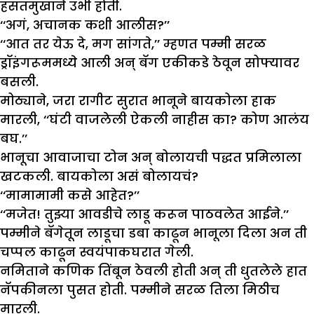
हसतमुखाने उभी होती.
‘‘अगं, अचानक कशी आलीस?’’
‘‘आत तर येऊ दे, मग सांगते,’’ म्हणत पम्मी सरळ
ड्रॉइंगरूममध्ये आली अन् बॅग एकीकडे ठेवून सोफ्यावर
बसली.
मोठ्याने, जरा रागीट सुरात भानूने बायकोला हाक
मारली, ‘‘घंटी वाजलेली ऐकली नाहीस का? कोण आलंय
बघ.’’
भानूचा आवाजाचा टोन अन् बोलायची पद्धत प्रमिलाला
खटकली. बायकोला असं बोलायचं?
‘‘मामामामी कसे आहेत?’’
‘‘मजेत! तुझ्या आवडीचे लाडू करून पाठवलेत आईने.’’
पम्मीने बॅगेतून लाडूचा डबा काढून भानूला दिला अन ती
चप्पल काढून स्वयंपाकघरात गेली.
नमिताने कणिक तिंबून ठेवली होती अन् ती धुतलेले हात
नॅपकीनला पुसत होती. पम्मीने सरळ तिला मिठीच
मारली.