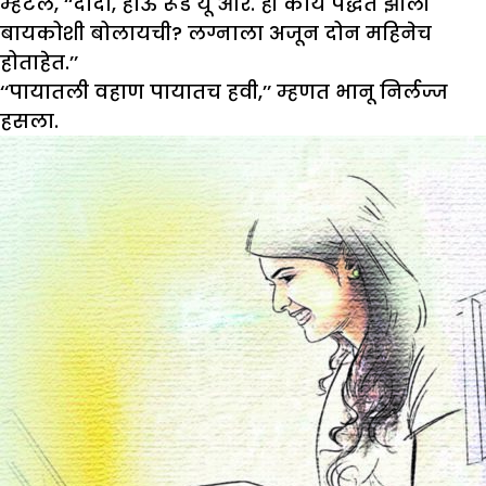
म्हटलं, ‘‘दादा, हाऊ रूड यू आर. ही काय पद्धत झाली
बायकोशी बोलायची? लग्नाला अजून दोन महिनेच
होताहेत.’’
‘‘पायातली वहाण पायातच हवी,’’ म्हणत भानू निर्लज्ज
हसला.