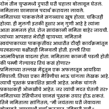
दोन तीन ग्रुप्समध्ये दुपारी घरी चहाला बोलावून घेतलं.
नमिताला छानछान पदार्थ करायला लावले.
नमिताच्या पाककलेने सगळ्याच खूष होत्या. चकितही
होत्या. ही मुलगी इतकी हुशार अन् गुणी आहे हे त्यांना
आता समजलं होतं. रोज सायंकाळी नमिता बाहेर जायची.
त्यांच्या आपसात भेटीही व्हायच्या. नमिताने
स्वयंपाकाच्या पाककृतींवर आधारीत टीव्ही कार्यक्रमांतून
घरबसल्या बक्षींसही मिळवली होती. हल्ली तिचा
आत्मविश्वास वाढला होता. नमिताला काळजी पडली होती
की पम्मी गेल्यावर तिचं कसं होणार?
प्रमिलाच्या तल्लख मेंदूतून एक अफलातून आयडिया
निघाली. तिच्या एका मैत्रिणीचा भाऊ चांगला लेखक आहे.
त्याची पुस्तकं प्रकाशित झाली आहेत. अनेक चांगले
प्रकाशकही ओळखीचे आहेत. जर त्यांची मदत घेतली तर?
नमिताच्या रेसिपीजचं छानसं पुस्तक तयार होऊ शकतं.
तिने नमिताला सांगितलं, ‘‘मी जयंतला घरी जेवायला