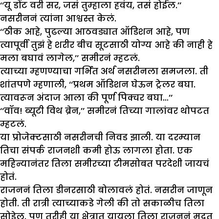
‘‘यू डोंट वरी सर, जसं तुम्हाला हवंय, तसं होईल.’’
नसरीननं त्यांना आश्वस्त केलं.
‘‘ठीक आहे, पुढल्या आठवड्यात ऑडिशन आहे, पण
त्यापूर्वी तुझं हे शरीर बीच सूटसाठी योग्य आहे की नाही हे
मला बघावं लागेल,’’ समीरनं म्हटलं.
त्याच्या म्हणण्याचा गर्भित अर्थ नसरीनला समजला. ती
शांतपणे म्हणाली, ‘‘प्रथम ऑडिशन घेऊन ट्रेलर बघा.
त्यावरून अंदाज आला की पूर्ण पिक्चर बघा…’’
‘‘वॉव! ब्यूटी विथ ब्रेन,’’ समीरनं तिच्या गालांवर थोपटत
म्हटलं.
या प्रोजेक्टसाठी नसरीनची निवड झाली. या दरम्यान
तिचा संपर्क राजनशी कमी होऊ लागला होता. एक
महिन्यानंतर तिला समीरच्या टीमसोबत परदेशी जायचं
होतं.
राजननं तिला डीनरसाठी बोलावलं होतं. नसरीन जाणून
होती. ती रात्री त्याच्याकडे गेली की तो सकाळीच तिला
सोडेल. पण तरीही या क्षेत्रात यायला तिला राजननं मदत