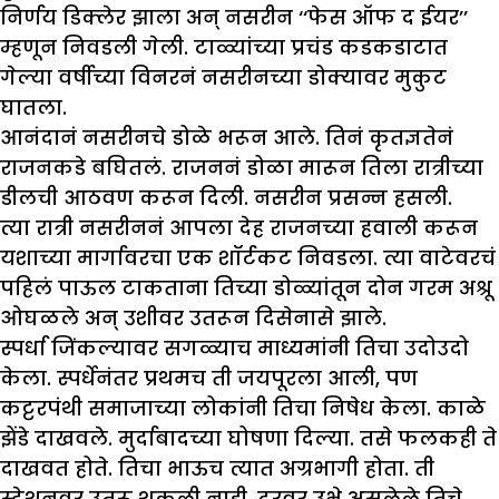
निर्णय डिक्लेर झाला अन् नसरीन ‘‘फेस ऑफ द ईयर’’
म्हणून निवडली गेली. टाळ्यांच्या प्रचंड कडकडाटात
गेल्या वर्षीच्या विनरनं नसरीनच्या डोक्यावर मुकुट
घातला.
आनंदानं नसरीनचे डोळे भरून आले. तिनं कृतज्ञतेनं
राजनकडे बघितलं. राजननं डोळा मारून तिला रात्रीच्या
डीलची आठवण करून दिली. नसरीन प्रसन्न हसली.
त्या रात्री नसरीननं आपला देह राजनच्या हवाली करून
यशाच्या मार्गावरचा एक शॉर्टकट निवडला. त्या वाटेवरचं
पहिलं पाऊल टाकताना तिच्या डोळ्यांतून दोन गरम अश्रू
ओघळले अन् उशीवर उतरून दिसेनासे झाले.
स्पर्धा जिंकल्यावर सगळ्याच माध्यमांनी तिचा उदोउदो
केला. स्पर्धेनंतर प्रथमच ती जयपूरला आली, पण
कट्टरपंथी समाजाच्या लोकांनी तिचा निषेध केला. काळे
झेंडे दाखवले. मुर्दाबादच्या घोषणा दिल्या. तसे फलकही ते
दाखवत होते. तिचा भाऊच त्यात अग्रभागी होता. ती
स्टेशनवर उतरू शकली नाही. दूरवर उभे असलेले तिचे