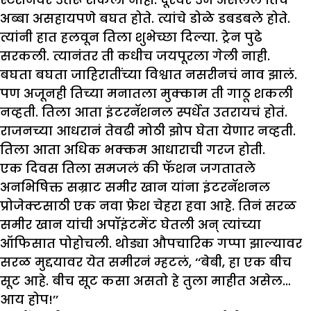
अब्बा असहायपणे बघत होते. त्यांचे डोळे डबडबले होते.
त्यांनी हात हलवून तिला शुभेच्छा दिल्या. ट्रेन पुढे
सरकली. त्यानंतर ती कधीच जयपूरला गेली नाही.
बघता बघता जाहिरातींच्या विश्वात नसरीनचं नाव झालं.
पण अजूनही तिच्या मनातला मुक्काम ती गाठू शकली
नव्हती. तिला आता इंटरनॅशनल स्पर्धेत उतरायचं होतं.
राजनच्या आधरानं तेवढी मोठी झोप घेता येणार नव्हती.
तिला आता अधिक भक्कम आधाराची गरज होती.
एक दिवस तिला समजलं की फॅशन जगतातले
अनभिषिक्त सम्राट समीर खान यांना इंटरनॅशनल
प्रोजेक्टसाठी एक नवा फ्रेश चेहरा हवा आहे. तिनं सरळ
समीर खान यांची अपॉइंटमेंट घेतली अन् त्यांच्या
ऑफिसात पोहोचली. थोड्या औपचारिक गप्पा झाल्यावर
सरळ मुद्दयावर येत समीरनं म्हटलं, ‘‘बेबी, हा एक बीच
सूट आहे. बीच सूट कसा असतो हे तुला माहीत असेल…
आय होप!’’