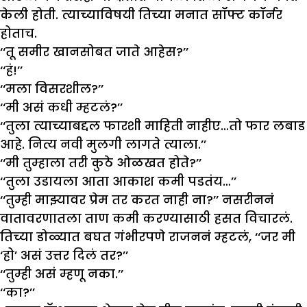
केली होती. त्याच्याविषयी तिच्या मनात सॉफ्ट कॉर्नर
होताच.
‘‘तू समीर खानसोबत जाते आहेस?’’
‘‘हं!’’
‘‘मला विसरशील?’’
‘‘मी असं कधी म्हटलं?’’
‘‘तुला त्याच्याबद्दल फारशी माहिती नाहीए…तो फार लबाड
आहे. नित्य नवी मुलगी लागते त्याला.’’
‘‘मी तुम्हाला तरी कुठे ओळखत होते?’’
‘‘तुला उडायला आता आकाश कमी पडतंय…’’
‘‘तुम्ही माझ्यावर प्रेम तर करत नाही ना?’’ नसरीननं
वातावरणातला ताण कमी करण्यासाठी हसत विचारलं.
तिच्या डोळ्यात बघत गंभीरपणे राजननं म्हटलं, ‘‘जर मी
‘हो’ असं उत्तर दिलं तर?’’
‘‘तुम्ही असं म्हणू नका.’’
‘‘का?’’