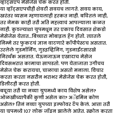
व्हॉट्सएप मेसेजेस चेक करत होती.
या व्हॉट्सएपचीही शेवटी सवयच लागते. सवय काय,
खरंतर व्यसन म्हणायलाही हरकत नाही. बघितलं नाही,
तर नेमकं काही तरी अति महत्त्वाचं आपल्याला कळत
नाही. कुठल्याशा ग्रुपमधून तर एकाच दिवसात शेकडो
मेसेजेस येतात…बिच्चारा मोबाइल हँग होतो. त्यातले
निम्मे तर फुकटचं ज्ञान वाटणारे कॉपीपेस्टच असतात.
उरलेले गुडमॉर्निंग, गुडइव्हिनिंग, गुडनाईटसारखे
निरर्थक असतात. येऊनजाऊन एखादाच मेसेज
दिवसभरात कामाचा सापडतो. पण येताजाता उगीचच
मेसेज चेक करायचा, चाळाचा असतो मनाला. विचार
करता करता नसरीन भराभर मेसेजेस चेक करत होती,
डिलीटही करत होती.
बघूया तरी या नव्या ग्रुपमध्ये काय विशेष असेल?
ओळखीच्यापैकी कुणी असेल का? अॅडमिन कोण
असेल? तिनं नव्या ग्रुपच्या इन्फोवर टॅप केलं. आत्ता तरी
या ग्रुपमध्ये १०७ लोक जॉइन झालेले आहेत. स्क्रोल करता