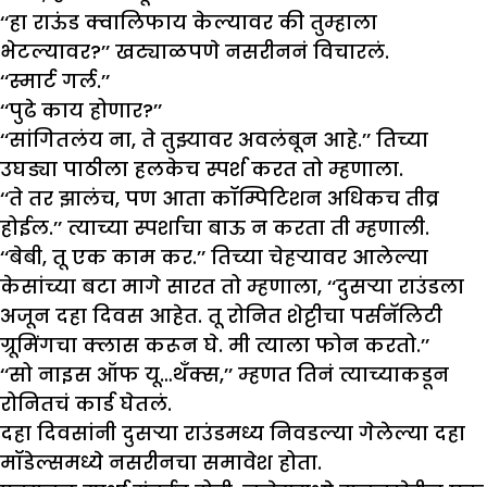
‘‘हा राऊंड क्वालिफाय केल्यावर की तुम्हाला
भेटल्यावर?’’ खट्याळपणे नसरीननं विचारलं.
‘‘स्मार्ट गर्ल.’’
‘‘पुढे काय होणार?’’
‘‘सांगितलंय ना, ते तुझ्यावर अवलंबून आहे.’’ तिच्या
उघड्या पाठीला हलकेच स्पर्श करत तो म्हणाला.
‘‘ते तर झालंच, पण आता कॉम्पिटिशन अधिकच तीव्र
होईल.’’ त्याच्या स्पर्शाचा बाऊ न करता ती म्हणाली.
‘‘बेबी, तू एक काम कर.’’ तिच्या चेहऱ्यावर आलेल्या
केसांच्या बटा मागे सारत तो म्हणाला, ‘‘दुसऱ्या राउंडला
अजून दहा दिवस आहेत. तू रोनित शेट्टीचा पर्सनॅलिटी
ग्रूमिंगचा क्लास करून घे. मी त्याला फोन करतो.’’
‘‘सो नाइस ऑफ यू…थँक्स,’’ म्हणत तिनं त्याच्याकडून
रोनितचं कार्ड घेतलं.
दहा दिवसांनी दुसऱ्या राउंडमध्य निवडल्या गेलेल्या दहा
मॉडेल्समध्ये नसरीनचा समावेश होता.