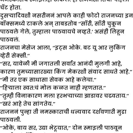
चॅट होता.
दुसऱ्यादिवशी नसरीननं आपले काही फोटो राजनच्या इन
बॉक्समध्ये टाकले अन् ताबडतोब ‘‘सॉरी, सॉरी चुकून
पाठवले गेले, तुम्हाला पाठवायचे नव्हते.’ असंही लिहून
पाठवलं.
राजनचा मेसेज आला, ‘‘इट्स ओके. बट यू आर लुकिंग
व्हेरी सेक्सी.’’
‘‘सर, यावेळी मी जगातली सर्वात आनंदी मुलगी आहे,
कारण तुमच्यासारख्या किंग मेकरशी संवाद साधते आहे.’’
‘‘मी तर एक साधासा सेवक आहे कलेचा.’’
‘‘हिऱ्याला स्वत:चं मोल कळत नाही म्हणतात.’’
‘‘तुम्ही विनाकारण मला हरभऱ्याच्या झाडावर चढवताय.’’
‘‘खरं आहे तेच सांगतेय.’’
राजननं पुन्हा ती नमस्काराची धन्यवाद दर्शवणारी मुद्रा
पाठवली.
‘‘ओके, बाय सर, उद्या भेटूयात,’’ दोन स्माइली पाठवून