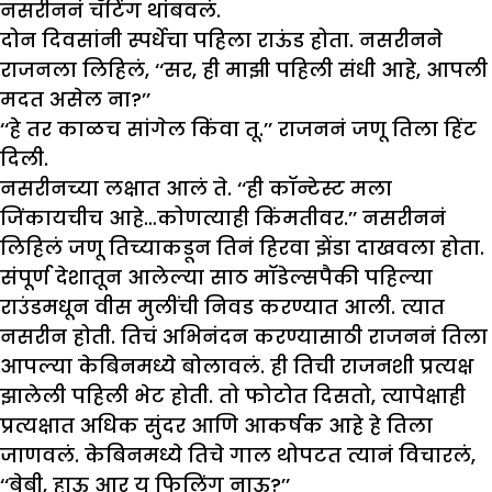
नसरीननं चॅटिंग थांबवलं.
दोन दिवसांनी स्पर्धेचा पहिला राऊंड होता. नसरीनने
राजनला लिहिलं, ‘‘सर, ही माझी पहिली संधी आहे, आपली
मदत असेल ना?’’
‘‘हे तर काळच सांगेल किंवा तू.’’ राजननं जणू तिला हिंट
दिली.
नसरीनच्या लक्षात आलं ते. ‘‘ही कॉन्टेस्ट मला
जिंकायचीच आहे…कोणत्याही किंमतीवर.’’ नसरीननं
लिहिलं जणू तिच्याकडून तिनं हिरवा झेंडा दाखवला होता.
संपूर्ण देशातून आलेल्या साठ मॉडेल्सपैकी पहिल्या
राउंडमधून वीस मुलींची निवड करण्यात आली. त्यात
नसरीन होती. तिचं अभिनंदन करण्यासाठी राजननं तिला
आपल्या केबिनमध्ये बोलावलं. ही तिची राजनशी प्रत्यक्ष
झालेली पहिली भेट होती. तो फोटोत दिसतो, त्यापेक्षाही
प्रत्यक्षात अधिक सुंदर आणि आकर्षक आहे हे तिला
जाणवलं. केबिनमध्ये तिचे गाल थोपटत त्यानं विचारलं,
‘‘बेबी, हाऊ आर यू फिलिंग नाऊ?’’