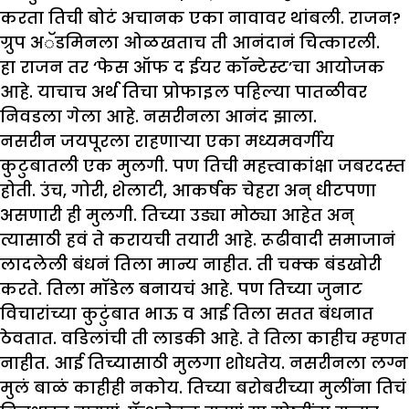
करता तिची बोटं अचानक एका नावावर थांबली. राजन?
ग्रुप अॅडमिनला ओळखताच ती आनंदानं चित्कारली.
हा राजन तर ‘फेस ऑफ द ईयर कॉन्टेस्ट’चा आयोजक
आहे. याचाच अर्थ तिचा प्रोफाइल पहिल्या पातळीवर
निवडला गेला आहे. नसरीनला आनंद झाला.
नसरीन जयपूरला राहणाऱ्या एका मध्यमवर्गीय
कुटुबातली एक मुलगी. पण तिची महत्त्वाकांक्षा जबरदस्त
होती. उंच, गोरी, शेलाटी, आकर्षक चेहरा अन् धीटपणा
असणारी ही मुलगी. तिच्या उड्या मोठ्या आहेत अन्
त्यासाठी हवं ते करायची तयारी आहे. रूढीवादी समाजानं
लादलेली बंधनं तिला मान्य नाहीत. ती चक्क बंडखोरी
करते. तिला मॉडेल बनायचं आहे. पण तिच्या जुनाट
विचारांच्या कुटुंबात भाऊ व आई तिला सतत बंधनात
ठेवतात. वडिलांची ती लाडकी आहे. ते तिला काहीच म्हणत
नाहीत. आई तिच्यासाठी मुलगा शोधतेय. नसरीनला लग्न
मुलं बाळं काहीही नकोय. तिच्या बरोबरीच्या मुलींना तिचं