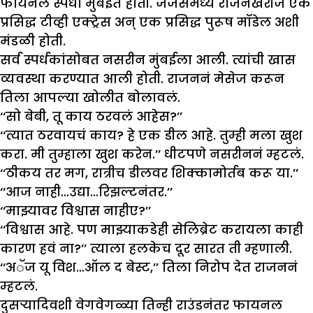
फायनल स्पर्धा मुंबईत होती. जजेसमध्ये राजनखेरीज एक
प्रसिद्ध टीव्ही एक्ट्रेस अन् एक प्रसिद्ध पुरूष मॉडेल अशी
मंडळी होती.
सर्व स्पर्धकांसोबत नसरीन मुंबईला आली. त्यांची खास
व्यवस्था करण्यात आली होती. राजननं मेसेज करून
तिला आपल्या खोलीत बोलावलं.
‘‘सो बेबी, तू काय ठरवलं आहेस?’’
‘‘त्यात ठरवायचं काय? हे एक डील आहे. तुम्ही मला खुश
करा. मी तुम्हाला खुश करेन.’’ धीटपणे नसरीननं म्हटलं.
‘‘ठीकय तर मग, रात्रीच डीलवर शिक्कामोर्तब करू या.’’
‘‘आज नाही…उद्या…रिझल्टनंतर.’’
‘‘माझ्यावर विश्वास नाहीए?’’
‘‘विश्वास आहे. पण माझ्याकडेही सेलिब्रेट करायला काही
कारण हवं ना?’’ त्याला हलकेच दूर सारत ती म्हणाली.
‘‘अॅज यू विश…ऑल द बेस्ट,’’ तिला निरोप देत राजननं
म्हटलं.
दुसऱ्यादिवशी वेगवेगळ्या तिन्ही राउंडनंतर फायनल