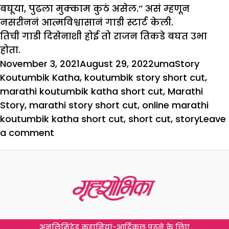
बघूया, पुढला मुक्काम कुठं असेल.’’ असं म्हणून
नसरीननं आत्मविश्वासानं गाडी स्टार्ट केली.
तिची गाडी दिसेनाशी होई तो राजन तिकडे बघत उभा
होता.
Posted
Author
Categories
Tags
November 3, 2021
August 29, 2022
uma
Story
on
Koutumbik Katha
,
koutumbik story short cut
,
marathi koutumbik katha short cut
,
Marathi
Story
,
marathi story short cut
,
online marathi
koutumbik katha short cut
,
short cut
,
story
Leave
on
a comment
शॉर्ट
कट
अनलिमिटेड कहानियां-आर्टिकल पढ़ने के लिए