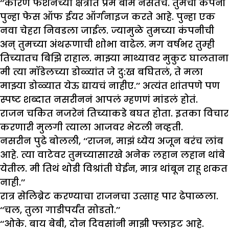
‘‘कारण फॅशनच्या क्षेत्रात प्रेम बीम नसतंच. तुमची कंपनी
पुन्हा फेस ऑफ ईयर ऑर्गनाइज करते आहे. पुन्हा एक
नवा चेहरा निवडला जाईल. ज्यामुळे तुमच्या कंपनीची
अन् तुमच्या अंथरूणाची शोभा वाढेल. मग वर्षभर तुम्ही
तिच्यातच बिझि राहाल. माझ्या माथ्यावर मुकुट घालताना
मी त्या मॉडेलच्या डोळ्यांत जे दु:ख बघितलं, ते मला
माझ्या डोळ्यात येऊ द्यायचं नाहीए.’’ अत्यंत शांतपणे पण
स्पष्ट शब्दात नसरीननं आपलं म्हणणं मांडलं होतं.
राजन चकित नजरेनं तिच्याकडे बघत होता. इतका विचार
करणारी मुलगी त्याला आजवर भेटली नव्हती.
नसरीन पुढे बोलली, ‘‘राजन, माझं ध्येय अजून बरंच लांब
आहे. त्या वाटेवर तुमच्यासारखे अनेक लहान लहान थांबे
येतील. मी तिथं थोडी विश्रांती घेईन, मात्र थांबून राहू शकत
नाही.’’
रात्र सेलिब्रेट करण्याचा राजनचा उत्साह पार ढेपाळला.
‘‘चल, तुला गाडीपर्यंत सोडतो.’’
‘‘ओके. बाय बेबी, दोन दिवसांनी माझी फ्लाइट आहे.