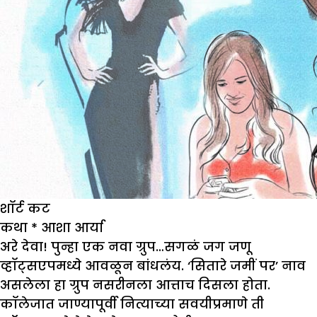
शॉर्ट कट
कथा
*
आशा आर्या
अरे देवा! पुन्हा एक नवा ग्रुप…सगळं जग जणू
व्हॉट्सएपमध्ये आवळून बांधलंय. ‘सितारे जमीं पर’ नाव
असलेला हा ग्रुप नसरीनला आत्ताच दिसला होता.
कॉलेजात जाण्यापूर्वी नित्याच्या सवयीप्रमाणे ती