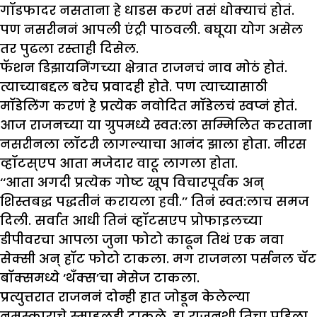
गॉडफादर नसताना हे धाडस करणं तसं धोक्याचं होतं.
पण नसरीननं आपली एंट्री पाठवली. बघूया योग असेल
तर पुढला रस्ताही दिसेल.
फॅशन डिझायनिंगच्या क्षेत्रात राजनचं नाव मोठं होतं.
त्याच्याबद्दल बरेच प्रवादही होते. पण त्याच्यासाठी
मॉडेलिंग करणं हे प्रत्येक नवोदित मॉडेलचं स्वप्नं होतं.
आज राजनच्या या ग्रुपमध्ये स्वत:ला सम्मिलित करताना
नसरीनला लॉटरी लागल्याचा आनंद झाला होता. नीरस
व्हॉटस्एप आता मजेदार वाटू लागला होता.
‘‘आता अगदी प्रत्येक गोष्ट खूप विचारपूर्वक अन्
शिस्तबद्ध पद्धतीनं करायला हवी.’’ तिनं स्वत:लाच समज
दिली. सर्वात आधी तिनं व्हॉटसएप प्रोफाइलच्या
डीपीवरचा आपला जुना फोटो काढून तिथं एक नवा
सेक्सी अन् हॉट फोटो टाकला. मग राजनला पर्सनल चॅट
बॉक्समध्ये ‘थँक्स’चा मेसेज टाकला.
प्रत्युत्तरात राजननं दोन्ही हात जोडून केलेल्या
नमस्काराचे स्माइलही टाकले. हा राजनशी तिचा पहिला