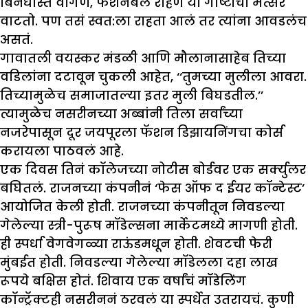
बिनधास्त वागणं, फॅशनेबल राहणं या गोष्टींचा मत्सर
वाटतो. पण तसं स्वत:ला राहता आलं तर त्यांना आवडलंच
असतं.
गावातली वयस्कर मंडळी आणि मौलानासाहेब तिच्या
वडिलांना दटावून चुकली आहेत, ‘‘तुमच्या मुलीला आवरा.
तिच्यामुळेच समाजातल्या इतर मुली बिघडतील.’’
त्यामुळेच नसरीनच्या अब्बांनी तिला सर्वांच्या
नजरेपासून दूर जयपूरला फॅशन डिझायनिंगचा कोर्स
करायला पाठवलं आहे.
एक दिवस तिनं कॉलेजच्या नोटीस बोर्डवर एक सर्क्युलर
बघितलं. राजनच्या कंपनीनं ‘फेस ऑफ द ईयर कॉन्टेस्ट’
आयोजित केली होती. राजनच्या कंपनीतून निवडल्या
गेलेल्या स्त्री-पुरूष मॉडेल्सना मार्केटमध्ये मागणी होती.
ही स्पर्धा वेगवेगळ्या राऊंडमधून होती. शेवटची फेरी
मुंबईत होती. निवडल्या गेलेल्या मॉडेलला दहा लाख
रूपये बक्षिस होतं. शिवाय एक वर्षांचं मॉडेलिंग
कॉन्ट्रॅक्टही नसरीननं ठरवलं या स्पर्धेत उतरायचं. कुणी