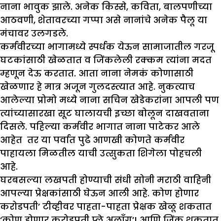
नाना भावुक झाले. अनेक किस्से, कविता, बालपणीच्या
आठवणी, शेतावरच्या गप्पा असे नानांचे अनेक पैलू या
मंचावर उलगडले.
कर्मवीरच्या भागामध्ये स्पर्धक येऊन सामाजातील गरजू
घटकांसाठी खेळतात व जिंकलेली रक्कम त्यांना मदत
म्हणून देऊ करतात. आता नाना नेमकं कोणासाठी
खेळणार हे मात्र अजून गुलदस्त्यात आहे. नुकत्याच
आलेल्या प्रोमो मध्ये नाना सचिन खेडेकरांना आपली पण
त्यांच्यासारखा सूट घालायची इच्छा बोलून दाखवताना
दिसले. पहिल्या कर्मवीर भागात नाना पाटेकर आले
आहेत तर या पर्वात पुढे आणखी कोणते कर्मवीर
पाहायला मिळतील याची उत्सुकता शिगेला पोहचली
आहे.
घरबसल्या लखपती होण्याची संधी सोनी मराठी वाहिनी
आपल्या प्रेक्षकांसाठी घेऊन आली आहे. कोण होणार
करोडपती’ टीव्हीवर पाहता-पाहता प्रेक्षक खेळू शकतात
‘कोण होणार करोडपती प्ले अलॉंग’! आणि जिंकू शकतात