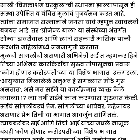
साली ‘विमलाश्रम घरकुला’ची स्थापना झाल्यापासून ही
संस्था उपेक्षित व वंचित मुलांचं पुनर्वसन करत आहे.
त्यांना समाजात सन्मानाने जगता यावं म्हणून स्वावलंबी
बनवत आहे. तर ‘प्रोजेक्ट बाला’ या संस्थेच्या अंतर्गत
सौम्या डाबरीवाल आणि त्यांचे सहकारी मासिक पाळी
संदर्भात महिलांमध्ये जनजागृती करतात.
मूळची सांगलीची असणारी अभिनेत्री सई ताम्हणकर हिने
तिच्या अभिनय कारकिर्दीचा सुरुवातीपासूनचा प्रवास
‘कोण होणार करोडपती’च्या या विशेष भागात उलगडला.
‘आयुष्यात मिळालेले अनुभव हे सगळ्यात मोठे गुरू
असतात’, असे मत सईने या कार्यक्रमात व्यक्त केले.
वयाच्या १७ व्या वर्षी सईने काम करण्यास सुरुवात केली.
सईचं सांगलीवरचं प्रेम, सांगलीच्या भाषेवर, लहेजावर
असणारं प्रेम तिनी या भागात आवर्जून सांगितलं.
त्याचबरोबर सई आणि तिची आई यांच्यामधले नाजूक
बंधही ‘कोण होणार करोडपती’च्या विशेष भागात