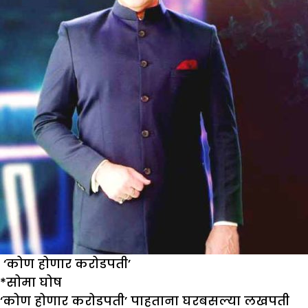
करोडपती’च
हॉटसीटव
‘कोण होणार करोडपती’
*
सोमा घोष
‘कोण होणार करोडपती’ पाहताना घरबसल्या लखपती