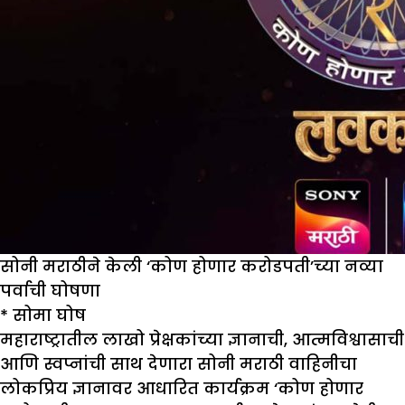
सोनी मराठीने केली ‘कोण होणार करोडपती’च्या नव्या
पर्वाची घोषणा
* सोमा घोष
महाराष्ट्रातील लाखो प्रेक्षकांच्या ज्ञानाची, आत्मविश्वासाची
आणि स्वप्नांची साथ देणारा सोनी मराठी वाहिनीचा
लोकप्रिय ज्ञानावर आधारित कार्यक्रम ‘कोण होणार