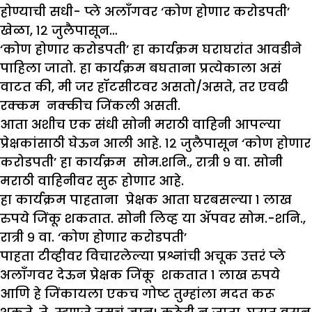
होण्याची सधी- प्ले अलॉंगवर ‘कोण होणार करोडपती’
खेळा, १२ जुलैपासून…
‘कोण होणार करोडपती’ हा कार्यक्रम घराघरांत आवडीने
पाहिला जातो. हा कार्यक्रम बघताना प्रत्येकाला असं
वाटत की, मी जर हॉटसीटवर असतो/असते, तर एवढी
रक्कम नक्कीच जिंकली असती.
आता अशीच एक संधी सोनी मराठी वाहिनी आपल्या
प्रेक्षकांसाठी घेऊन आली आहे. १२ जुलैपासून ‘कोण होणार
करोडपती’ हा कार्यक्रम सोम.शनि., रात्री ९ वा. सोनी
मराठी वाहिनीवर सुरू होणार आहे.
हा कार्यक्रम पाहताना प्रेक्षक आता घरबसल्या १ लाख
रुपये जिंकू शकतात. सोनी लिव्ह या ॲपवर सोम.-शनि.,
रात्री ९ वा. ‘कोण होणार करोडपती’
पाहता टीव्हीवर विचारलेल्या प्रश्नांची अचूक उत्तरं प्ले
अलॉंगवर देऊन प्रेक्षक जिंकू शकतात १ लाख रुपये
आणि हे जिंकायला एकच गोष्ट तुम्हांला मदत करू