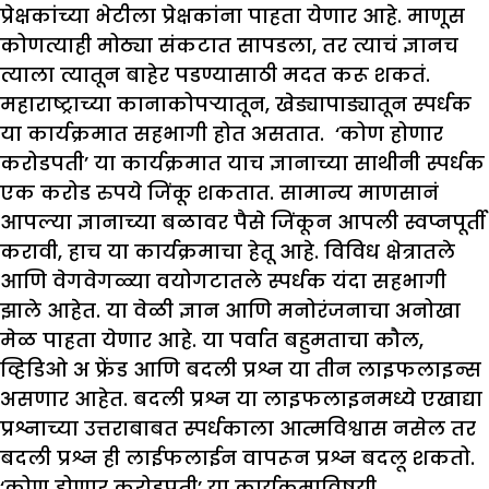
प्रेक्षकांच्या भेटीला प्रेक्षकांना पाहता येणार आहे. माणूस
कोणत्याही मोठ्या संकटात सापडला, तर त्याचं ज्ञानच
त्याला त्यातून बाहेर पडण्यासाठी मदत करू शकतं.
महाराष्ट्राच्या कानाकोपऱ्यातून, खेड्यापाड्यातून स्पर्धक
या कार्यक्रमात सहभागी होत असतात. ‘कोण होणार
करोडपती’ या कार्यक्रमात याच ज्ञानाच्या साथीनी स्पर्धक
एक करोड रुपये जिंकू शकतात. सामान्य माणसानं
आपल्या ज्ञानाच्या बळावर पैसे जिंकून आपली स्वप्नपूर्ती
करावी, हाच या कार्यक्रमाचा हेतू आहे. विविध क्षेत्रातले
आणि वेगवेगळ्या वयोगटातले स्पर्धक यंदा सहभागी
झाले आहेत. या वेळी ज्ञान आणि मनोरंजनाचा अनोखा
मेळ पाहता येणार आहे. या पर्वात बहुमताचा कौल,
व्हिडिओ अ फ्रेंड आणि बदली प्रश्न या तीन लाइफलाइन्स
असणार आहेत. बदली प्रश्न या लाइफलाइनमध्ये एखाद्या
प्रश्नाच्या उत्तराबाबत स्पर्धकाला आत्मविश्वास नसेल तर
बदली प्रश्न ही लाईफलाईन वापरून प्रश्न बदलू शकतो.
‘कोण होणार करोडपती’ या कार्यक्रमाविषयी