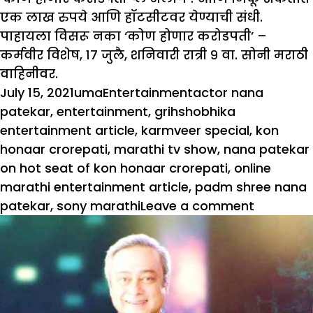
एक लाख रुपये आणि हॉटसीटवर येण्याची संधी.
पाहायला विसरू नका ‘कोण होणार करोडपती’ –
कर्मवीर विशेष, १७ जुलै, शनिवारी रात्री ९ वा. सोनी मराठी
वाहिनीवर.
Posted
Author
Categories
Tags
July 15, 2021
uma
Entertainment
actor nana
on
patekar
,
entertainment
,
grihshobhika
entertainment article
,
karmveer special
,
kon
honaar crorepati
,
marathi tv show
,
nana patekar
on hot seat of kon honaar crorepati
,
online
marathi entertainment article
,
padm shree nana
on
patekar
,
sony marathi
Leave a comment
पद्मश्री
नाना
पाटेकर
‘कोण
होणार