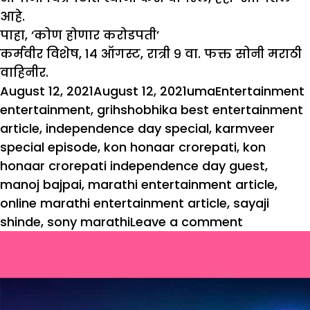
आहे.
पाहा, ‘कोण होणार करोडपती’
कर्मवीर विशेष, १४ ऑगस्ट, रात्री ९ वा. फक्त सोनी मराठी
वाहिनीर.
Posted
Author
Categories
August 12, 2021
August 12, 2021
uma
Entertainment
on
entertainment
,
grihshobhika best entertainment
article
,
independence day special
,
karmveer
special episode
,
kon honaar crorepati
,
kon
honaar crorepati independence day guest
,
manoj bajpai
,
marathi entertainment article
,
online marathi entertainment article
,
sayaji
on
shinde
,
sony marathi
Leave a comment
स्वातंत्र्यदि
कोण होणार