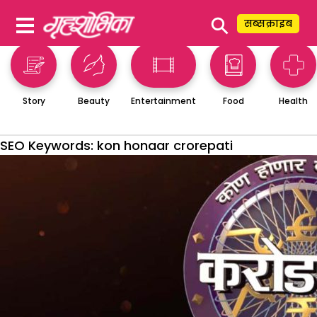
⚲
सब्सक्राइब
Story
Beauty
Entertainment
Food
Health
SEO Keywords:
kon honaar crorepati