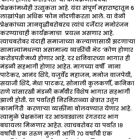
प्रेक्षकांमध्येही उत्सुकता आहे. यंदा संपूर्ण महाराष्ट्रातून 6
लाखांपेक्षा अधिक फोन नोंदणीकरता आले. या वेळी
प्रेक्षकांच्या ज्ञानवृद्धीबरोबरच त्यांचं दर्जेदार मनोरंजन
करण्याचाही कार्यक्रमाचा प्रयत्न असणार आहे.
त्याचबरोबर यंदाही समाजाच्या कल्याणासाठी झटणाऱ्या
सामान्यांमधल्या असामान्य व्यक्तींची भेट ‘कोण होणार
करोडपती’मध्ये होणार आहे. दर शनिवारच्या भागात ही
मंडळी सहभागी होणार आहेत. मागच्या वर्षी नाना
पाटेकर, आनंद शिंदे, यजुर्वेंद्र महाजन, मनोज वाजपेयी,
सयाजी शिंदे, मेधा पाटकर, सोनाली कुलकर्णी, कनिका
राणे यांसारखी मंडळी कर्मवीर विशेष भागात सहभागी
झाली होती. या पर्वातही निरनिराळ्या क्षेत्रात उत्तुंग
कामगिरी करणाऱ्या व्यक्तींना बोलवण्यात येणार आहे.
त्यामुळे प्रेक्षकांना दर आठवड्याला रंगतदार भाग
बघायला मिळणार आहेत. त्याचबरोबर या पर्वात १८
वर्षांची एक तरुण मुलगी आणि ७० वर्षांची एक