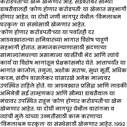
करोडपती’चा खेळ खेळणार आहे. सईबरोबर सौम्या
डाबरीवालही ‘कोण होणार करोडपती’ या खेळात सहभागी
होणार आहेत. या दोघी जणी नागपूर येथील ‘विमलाश्रम
घरकुल’ या संस्थेसाठी खेळणार आहेत.
‘कोण होणार करोडपती’च्या या पर्वातही दर
आठवड्यातल्या शनिवारच्या भागात विशेष पाहुणे
सहभागी होतात. समाजकल्याणासाठी झटणाऱ्या
सामान्यांमधल्या असामान्य व्यक्तींची भेट आणि त्यांचे
कार्य या विशेष भागांतून प्रेक्षकांसमोर येते. आत्तापर्यंत या
भागांत काजोल, तनुजा, अशोक सराफ, सुधा मूर्ती, अधिक
कदम, संदीप वासलेकर यांसारखे अनेक मान्यवर
उपस्थित राहिले होते. या आठवड्यात प्रसिद्ध आणि लाडकी
अभिनेत्री सई ताम्हणकर आणि सौम्या डाबरीवाल या
मंचावर उपस्थित राहून ‘कोण होणार करोडपती’चा खेळ
खेळणार आहेत. या दोघी नागपूर येथील वारांगना व
त्यांची मुले यांच्या उन्नतीसाठी काम करणाऱ्या
‘विमलाश्रम घरकुल’ या संस्थेसाठी खेळणार आहेत. १९९२