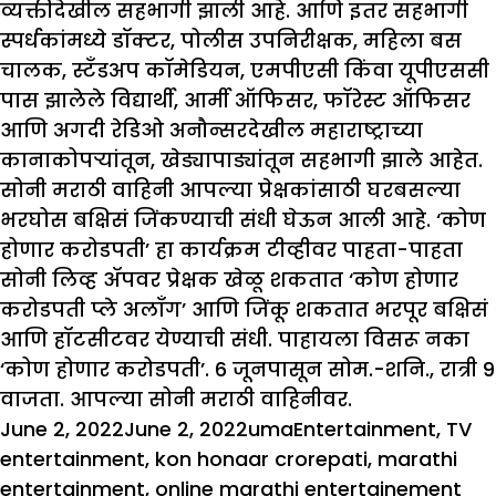
व्यक्तीदेखील सहभागी झाली आहे. आणि इतर सहभागी
स्पर्धकांमध्ये डॉक्टर, पोलीस उपनिरीक्षक, महिला बस
चालक, स्टँडअप कॉमेडियन, एमपीएसी किंवा यूपीएससी
पास झालेले विद्यार्थी, आर्मी ऑफिसर, फॉरेस्ट ऑफिसर
आणि अगदी रेडिओ अनौन्सरदेखील महाराष्ट्राच्या
कानाकोपऱ्यांतून, खेड्यापाड्यांतून सहभागी झाले आहेत.
सोनी मराठी वाहिनी आपल्या प्रेक्षकांसाठी घरबसल्या
भरघोस बक्षिसं जिंकण्याची संधी घेऊन आली आहे. ‘कोण
होणार करोडपती’ हा कार्यक्रम टीव्हीवर पाहता-पाहता
सोनी लिव्ह ॲपवर प्रेक्षक खेळू शकतात ‘कोण होणार
करोडपती प्ले अलॉंग’ आणि जिंकू शकतात भरपूर बक्षिसं
आणि हॉटसीटवर येण्याची संधी. पाहायला विसरू नका
‘कोण होणार करोडपती’. 6 जूनपासून सोम.-शनि., रात्री 9
वाजता. आपल्या सोनी मराठी वाहिनीवर.
Posted
Author
Categories
Ta
June 2, 2022
June 2, 2022
uma
Entertainment
,
TV
on
entertainment
,
kon honaar crorepati
,
marathi
entertainment
,
online marathi entertainement