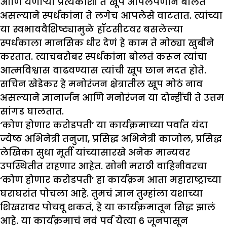
आणि येणाऱ्या प्रत्येकाशी ते खूप आपलेपणाने बोलत
असल्याने स्पर्धकांना ते लगेच आपलेसे वाटतात. त्यांच्या
या स्वभाववैशिष्ट्यामुळे हॉटसीटवर बसलेल्या
स्पर्धकाला मानसिक धीर देणं हे काम ते मोठ्या खुबीने
करतात. त्याचबरोबर स्पर्धकांना बोलतं करून त्यांचा
आत्मविश्वास वाढवण्यास त्यांची खूप छान मदत होते.
सचिन खेडेकर हे मनोरंजन क्षेत्रातील खूप मोठं नाव
असल्याने ज्ञानार्जन आणि मनोरंजन या दोन्हींची ते उत्तम
सांगड घालतात.
‘कोण होणार करोडपती’ या कार्यक्रमाच्या पर्वात यंदा
ज्येष्ठ अभिनेत्री तनुजा, प्रसिद्ध अभिनेत्री काजोल, प्रसिद्ध
लेखिका सुधा मूर्ती यांच्यासारखे अनेक मान्यवर
उपस्थितीत राहणार आहेत. सोनी मराठी वाहिनीवरचा
‘कोण होणार करोडपती’ हा कार्यक्रम आता महाराष्ट्राच्या
घराघरांत पोचला आहे. तुमचं ज्ञान तुम्हांला यशाच्या
शिखरावर पोचवू शकतं, हे या कार्यक्रमातून सिद्ध झालं
आहे. या कार्यक्रमाचं नवं पर्व येत्या 6 जूनपासून