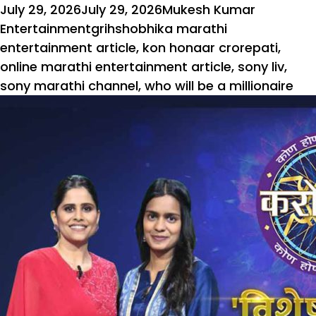
Posted
Author
Categori
July 29, 2026
July 29, 2026
Mukesh Kumar
on
Tags
Entertainment
grihshobhika marathi
entertainment article
,
kon honaar crorepati
,
online marathi entertainment article
,
sony liv
,
sony marathi channel
,
who will be a millionaire