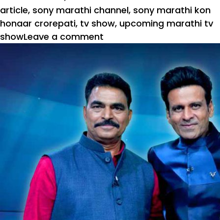
article
,
sony marathi channel
,
sony marathi kon
honaar crorepati
,
tv show
,
upcoming marathi tv
on
show
Leave a comment
‘कोण
होणार
करोडपती’
–
रंगणार
ज्ञान
आणि
मनोरंजन
यांचा
अद्भुत
खेळ!