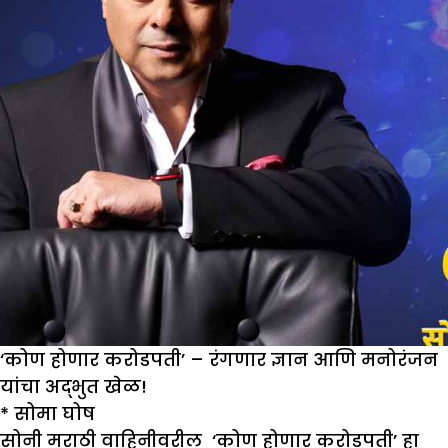
बाला’
संस्थेच्या
अध्यक्षा
सौम्या
डाबरीवाल
हॉटसीटवर!
‘कोण होणार करोडपती’ – रंगणार ज्ञान आणि मनोरंजन
यांचा अद्भुत खेळ!
* सोमा घोष
सोनी मराठी वाहिनीवरील ‘कोण होणार करोडपती’ हा