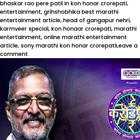
bhaskar rao pere patil in kon honar crorepati
,
entertainment
,
grihshobhika best marathi
entertainment article
,
head of gangapur nehri
,
karmveer special
,
kon honaar crorepati
,
marathi
entertainment
,
online marathi entertainment
article
,
sony marathi kon honar crorepati
Leave a
on
comment
‘कोण
होणार
करोडपती’च्या
कर्मवीर
विशेष
भाग