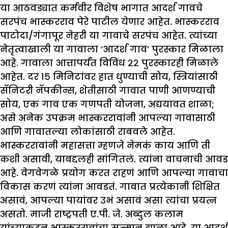
या आठवड्यात कर्मवीर विशेष भागात आदर्श गावचे
सरपंच भास्करराव पेरे पाटील येणार आहेत. भास्करराव
पाटोदा/गंगापूर नेहरी या गावाचे सरपंच आहेत. त्यांच्या
नेतृत्वाखाली या गावाला ‘आदर्श गाव’ पुरस्कार मिळाला
आहे. गावाला आत्तापर्यंत विविध २२ पुरस्कारही मिळाले
आहेत. दर १५ मिनिटांवर हात धुण्याची सोय, स्त्रियांसाठी
सॅनिटरी नॅपकीन्स, शेतीसाठी गावात पाणी आणण्याची
सोय, एक गाव एक गणपती योजना, अद्ययावत शाळा;
असे अनेक उपक्रम भास्कररावांनी आपल्या गावासाठी
आणि गावातल्या लोकांसाठी राबवले आहेत.
भास्कररावांनी महासत्ता म्हणजे नेमकं काय आणि ती
कशी असावी, याबद्दलही सांगितलं. त्यांना वाचनाची आवड
आहे. वेगवेगळे प्रयोग करत राहणं आणि आपल्या गावाचा
विकास करणं त्यांना आवडतं. गावात प्रत्येकानी शिक्षित
असावं, आपल्या पायांवर उभं असावं असा त्यांचा प्रयत्न
असतो. माजी राष्ट्रपती ए.पी. जे. अब्दुल कलाम
यांच्याकडून भास्कररावांचा सन्मान झाला आहे. या आदर्श