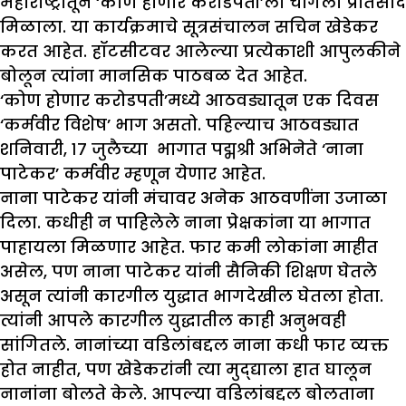
महाराष्ट्रातून ‘कोण होणार करोडपती’ला चांगला प्रतिसाद
मिळाला. या कार्यक्रमाचे सूत्रसंचालन सचिन खेडेकर
करत आहेत. हॉटसीटवर आलेल्या प्रत्येकाशी आपुलकीने
बोलून त्यांना मानसिक पाठबळ देत आहेत.
‘कोण होणार करोडपती’मध्ये आठवड्यातून एक दिवस
‘कर्मवीर विशेष’ भाग असतो. पहिल्याच आठवड्यात
शनिवारी, १७ जुलैच्या भागात पद्मश्री अभिनेते ‘नाना
पाटेकर’ कर्मवीर म्हणून येणार आहेत.
नाना पाटेकर यांनी मंचावर अनेक आठवणींना उजाळा
दिला. कधीही न पाहिलेले नाना प्रेक्षकांना या भागात
पाहायला मिळणार आहेत. फार कमी लोकांना माहीत
असेल, पण नाना पाटेकर यांनी सैनिकी शिक्षण घेतले
असून त्यांनी कारगील युद्धात भागदेखील घेतला होता.
त्यांनी आपले कारगील युद्धातील काही अनुभवही
सांगितले. नानांच्या वडिलांबद्दल नाना कधी फार व्यक्त
होत नाहीत, पण खेडेकरांनी त्या मुद्द्याला हात घालून
नानांना बोलते केले. आपल्या वडिलांबद्दल बोलताना