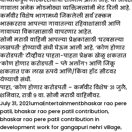
गावाला अनेक मोठमोठ्या व्यक्तिमत्त्वांनी भेट दिली आहे.
कर्मवीर विशेष भागामध्ये जिंकलेली सर्व रक्कम
भास्करराव आपल्या गावातल्या रहिवाशांसाठी आणि
गावाच्या विकासासाठी वापरणार आहेत.
सोनी मराठी वाहिनी आपल्या प्रेक्षकांसाठी ‘घरबसल्या
लखपती’ होण्याची संधी घेऊन आली आहे. ‘कोण होणार
करोडपती’ टीव्हीवर पाहता-पाहता प्रेक्षक खेळू शकतात
‘कोण होणार करोडपती – प्ले अलॉंग’! आणि जिंकू
शकतात एक लाख रुपये आणि/किंवा हॉट सीटवर
येण्याची संधी.
पाहा, ‘कोण होणार करोडपती – कर्मवीर विशेष’ ३१ जुलै,
शनिवार, रात्री ९ वा. सोनी मराठी वाहिनीवर.
Posted
Author
Categories
Tags
July 31, 2021
uma
Entertainment
bhaskar rao pere
on
patil
,
bhaskar rao pere patil contribution
,
bhaskar rao pere patil contribution in
development work for gangapuri nehri village
,