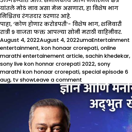
उलगडण्यात आले. समाजकार्य आणि मनोरंजन क्षेत्र
यांतले मोठं नाव असा मेळ असणारा, हा विशेष भाग
निश्चितच रंगतदार ठरणार आहे.
पाहा, ‘कोण होणार करोडपती’- विशेष भाग, शनिवारी
रात्री 9 वाजता फक्त आपल्या सोनी मराठी वाहिनीवर.
Posted
Author
Categories
August 4, 2022
August 4, 2022
uma
Entertainment
on
entertainment
,
kon honaar crorepati
,
online
marathi entertainement article
,
sachin khedekar
,
sony live kon honnar crorepati 2022
,
sony
marathi kon honaar crorepati
,
special episode 6
on
aug
,
tv show
Leave a comment
प्रसिद्ध
अभिनेत्री
सई
ताम्हणकर
आणि
‘प्रोजेक्ट