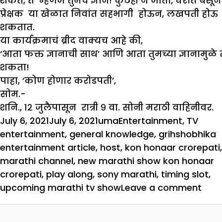
शकते, ते म्हणजे तुमचं ज्ञान! कुठेही न जाता, घरात बसून
प्रेक्षक या खेळात निवांत सहभागी होऊन, लखपती होऊ
शकतात.
या कार्यक्रमाचं ब्रीद वाक्यच आहे की,
‘आता फक्त ज्ञानाची साथ’ आणि आता तुमच्या ज्ञानामुळे
शकता!
पाहा, ‘कोण होणार करोडपती’,
सोम.-
शनि., १२ जुलैपासून रात्री ९ वा. सोनी मराठी वाहिनीवर.
Posted
Author
Categories
Tags
July 6, 2021
July 6, 2021
uma
Entertainment
,
TV
on
entertainment
,
general knowledge
,
grihshobhika
entertainment article
,
host
,
kon honaar crorepati
,
marathi channel
,
new marathi show kon honaar
crorepati
,
play along
,
sony marathi
,
timing slot
,
on
upcoming marathi tv show
Leave a comment
‘कोण