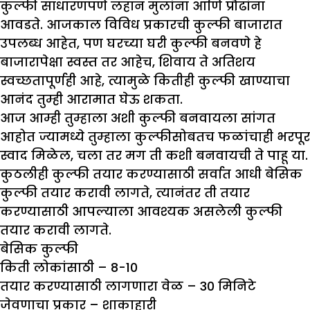
कुल्फी साधारणपणे लहान मुलांना आणि प्रौढांना
आवडते. आजकाल विविध प्रकारची कुल्फी बाजारात
उपलब्ध आहेत, पण घरच्या घरी कुल्फी बनवणे हे
बाजारापेक्षा स्वस्त तर आहेच, शिवाय ते अतिशय
स्वच्छतापूर्णही आहे, त्यामुळे कितीही कुल्फी खाण्याचा
आनंद तुम्ही आरामात घेऊ शकता.
आज आम्ही तुम्हाला अशी कुल्फी बनवायला सांगत
आहोत ज्यामध्ये तुम्हाला कुल्फीसोबतच फळांचाही भरपूर
स्वाद मिळेल, चला तर मग ती कशी बनवायची ते पाहू या.
कुठलीही कुल्फी तयार करण्यासाठी सर्वात आधी बेसिक
कुल्फी तयार करावी लागते, त्यानंतर ती तयार
करण्यासाठी आपल्याला आवश्यक असलेली कुल्फी
तयार करावी लागते.
बेसिक कुल्फी
किती लोकांसाठी –
8-10
तयार करण्यासाठी लागणारा वेळ –
30
मिनिटे
जेवणाचा प्रकार – शाकाहारी