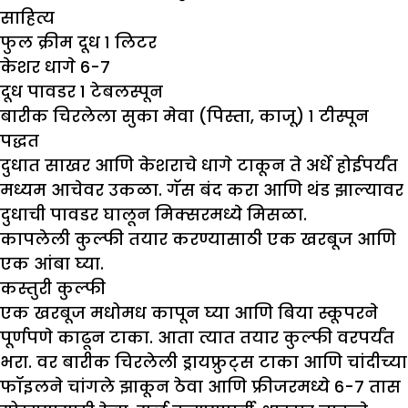
साहित्य
फुल क्रीम दूध १ लिटर
केशर धागे 6-7
दूध पावडर 1 टेबलस्पून
बारीक चिरलेला सुका मेवा (पिस्ता, काजू) १ टीस्पून
पद्धत
दुधात साखर आणि केशराचे धागे टाकून ते अर्धे होईपर्यंत
मध्यम आचेवर उकळा. गॅस बंद करा आणि थंड झाल्यावर
दुधाची पावडर घालून मिक्सरमध्ये मिसळा.
कापलेली कुल्फी तयार करण्यासाठी एक खरबूज आणि
एक आंबा घ्या.
कस्तुरी कुल्फी
एक खरबूज मधोमध कापून घ्या आणि बिया स्कूपरने
पूर्णपणे काढून टाका. आता त्यात तयार कुल्फी वरपर्यंत
भरा. वर बारीक चिरलेली ड्रायफ्रुट्स टाका आणि चांदीच्या
फॉइलने चांगले झाकून ठेवा आणि फ्रीजरमध्ये 6-7 तास