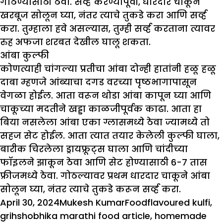
गोठण्यासाठी ठेवा. सर्व्ह करण्यापूर्वी, धारदार चाकूने
खरबूज सोलून घ्या, नंतर त्याचे तुकडे करा आणि सर्व्ह
करा. तुम्हाला हवे असल्यास, तुम्ही सर्व्ह करताना त्यावर
रुह अफजा शरबत देखील घालू शकता.
आंबा कुल्फी
कोणत्याही चांगल्या प्रतीचा आंबा दोन्ही हातांनी हळू हळू
दाबा म्हणजे आंब्याचा दगड वरच्या पृष्ठभागापासून
वेगळा होईल. आता वरून थोडा आंबा कापून घ्या आणि
चाकूच्या मदतीने खड्डा काळजीपूर्वक काढा. आता हा
बिया नसलेला आंबा एका ग्लासमध्ये ठेवा ज्यामध्ये तो
सहज सेट होईल. आता त्यात तयार केलेली कुल्फी घाला,
बारीक चिरलेला ड्रायफ्रूट्स घाला आणि चांदीच्या
फॉइलने झाकून ठेवा आणि सेट होण्यासाठी 6-7 तास
फ्रीजमध्ये ठेवा. गोठल्यावर प्रथम धारदार चाकूने आंबा
सोलून घ्या, नंतर त्याचे तुकडे करून सर्व्ह करा.
Posted
Author
Categories
Tags
April 30, 2024
Mukesh Kumar
Food
flavoured kulfi
,
on
grihshobhika marathi food article
,
homemade