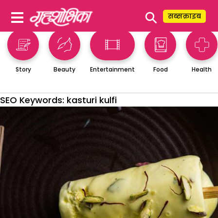
⚲
सब्सक्राइब
Story
Beauty
Entertainment
Food
Health
SEO Keywords:
kasturi kulfi