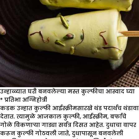
उन्हाळ्यात घरी बनवलेल्या मस्त कुल्फीचा आस्वाद घ्या
*
प्रतिभा अग्निहोत्री
कडक उन्हात कुल्फी आईस्क्रीमसारखे थंड पदार्थच थंडावा
देतात. त्यामुळे आजकाल कुल्फी, आईस्क्रीम, बर्फाचे
गोळे विकणाऱ्या गाड्या सर्वत्र दिसत आहेत. दुधाचा वापर
करून कुल्फी गोठवली जाते, दुधापासून बनवलेली