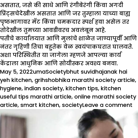
असतात, जसे की साधे आणि रंगीबेरंगी किंवा अगदी
प्रिंट्सचेदेखील असतात आणि जर तुम्हाला याच्या बाह्य
पृष्ठभागावर मॅट किंवा चमकदार स्पर्श हवा असेल तर
तोदेखील तुमच्या आवडीवरच अवलंबून आहे.
पतीचे कार्यालयात आणि मुलांचे शाळेत जाण्यापूर्वी आणि
नंतर गृहिणी तिचा बहुतेक वेळ स्वयंपाकघरात घालवते.
अशा परिस्थितीत या जागेला म्हणजे आपल्या कार्य
केंद्राला आधुनिक आणि सोयीस्कर अवश्य बनवा.
Posted
Author
Categories
Tags
May 5, 2022
uma
Society
bhut suvidhajanak hai
on
yeh kitchen
,
grihshobhika marathi society article
,
hygiene
,
indian society
,
kitchen tips
,
kitchen
useful tips marathi article
,
online marathi society
o
article
,
smart kitchen
,
society
Leave a comment
हे
स
अ
सु