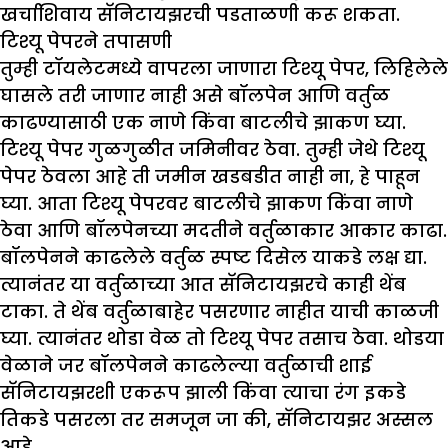
खर्चाशिवाय सॅनिटायझरची पडताळणी करू शकता.
टिश्यू पेपरने तपासणी
तुम्ही टॉयलेटमध्ये वापरला जाणारा टिश्यू पेपर, लिहिलेले
घासले तरी जाणार नाही असे बॉलपेन आणि वर्तुळ
काढण्यासाठी एक नाणे किंवा बाटलीचे झाकण घ्या.
टिश्यू पेपर गुळगुळीत जमिनीवर ठेवा. तुम्ही जेथे टिश्यू
पेपर ठेवला आहे ती जमीन खडबडीत नाही ना, हे पाहून
घ्या. आता टिश्यू पेपरवर बाटलीचे झाकण किंवा नाणे
ठेवा आणि बॉलपेनच्या मदतीने वर्तुळाकार आकार काढा.
बॉलपेनने काढलेले वर्तुळ स्पष्ट दिसेल याकडे लक्ष द्या.
त्यानंतर या वर्तुळाच्या आत सॅनिटायझरचे काही थेंब
टाका. ते थेंब वर्तुळाबाहेर पसरणार नाहीत याची काळजी
घ्या. त्यानंतर थोडा वेळ तो टिश्यू पेपर तसाच ठेवा. थोडया
वेळाने जर बॉलपेनने काढलेल्या वर्तुळाची शाई
सॅनिटायझरशी एकरूप झाली किंवा त्याचा रंग इकडे
तिकडे पसरला तर समजून जा की, सॅनिटायझर अस्सल
आहे.