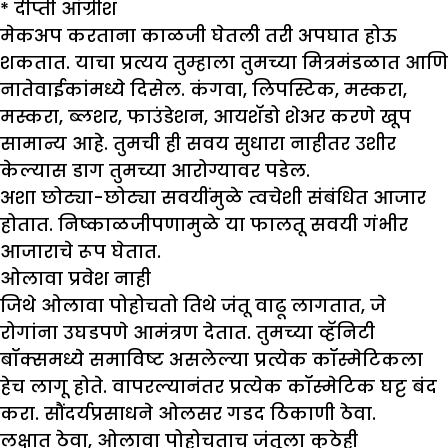
*
दीप्ती आंग्रीश
मेकअप करताना काळजी घेतली तरी अपघात होऊ
शकतात. याचा प्रत्यय तुम्हाला तुमच्या मित्रमंडळात आणि
नातेवाईकांमध्ये दिसेल. कंगवा, लिपस्टिक, मस्करा,
मस्करा, ब्लशर, फाउंडेशन, आयशॅडो शेअर करणे खूप
सामान्य आहे. तुमची ही सवय सुधारा नाहीतर उशीर
केल्यास डाग तुमच्या आरोग्यावर पडेल.
अशा छोट्या-छोट्या सवयींमुळे त्वचेशी संबंधित आजार
होतात. निष्काळजीपणामुळे या फालतू सवयी गंभीर
आजाराचे रूप घेतात.
ओलावा प्रवेश नाही
जिथे ओलावा पोहोचतो तिथे जंतू वाढू लागतात, जे
रोगांना उघडपणे आमंत्रण देतात. तुमच्या व्हॅनिटी
बॉक्समध्ये समाविष्ट असलेल्या प्रत्येक कॉस्मेटिकला
हेच लागू होते. वापरल्यानंतर प्रत्येक कॉस्मेटिक घट्ट बंद
करा. सौंदर्यप्रसाधने ओलसर गडद ठिकाणी ठेवा.
लक्षात ठेवा, ओलावा पोहोचताच जंतूला कुठेही