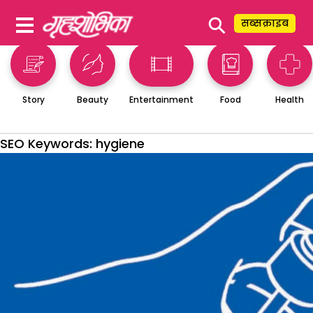
⚲
सब्सक्राइब
Story
Beauty
Entertainment
Food
Health
SEO Keywords:
hygiene