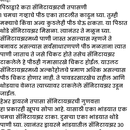
पिठाद्वारे करा सॅनिटाय
झ
रची तपासणी
१ चमचा गव्हाचे पीठ एका ताटलीत काढून घ्या. तुम्ही
मक्याचे किंवा अन्य कुठलेही पीठ घेऊ शकता. या पिठात
थोडे सॅनिटायझर मिसळा. त्यानंतर ते मळून घ्या.
सॅनिटायझरमध्ये पाणी जास्त असल्यास म्हणजे ते
बनावट असल्यास सर्वसाधारणपणे पीठ मळताना त्यात
पाणी जाताच ते जसे चिकट होते तसेच सॅनिटायझर
टाकलेले हे पीठही गमासारखे चिकट होईल. याउलट
सॅनिटायझरमध्ये अल्कोहोलचे प्रमाण अधिक असल्यास
पीठ चिकट होणार नाही. ते पावडरसारखेच राहील आणि
थोडयाच वेळात त्याच्यावर टाकलेले सॅनिटायझर उडून
जाईल.
हेअर ड्रायरने तपासा सॅनिटाय
झ
रची गुणवत्ता
हा प्रकारही खूपच सोपा आहे. यासाठी एका भांडयात एक
चमचा सॅनिटायझर टाका. दुसऱ्या एका भांडयात थोडे
पाणी घ्या. त्यानंतर ड्रायरने भांडयातील सॅनिटायझर ३०