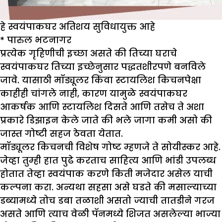
हे स्वयंपाकघर अतिशय सुविधायुक्त आहे
*
पारुल भटनागर
प्रत्येक गृहिणीची इच्छा असते की तिच्या घराचे
स्वयंपाकघर तिच्या इच्छेनुसार पद्धतशीरपणे बनविले
जावे. यासाठी मॉड्यूलर किंवा स्टायलिश किचनपेक्षा
काहीही चांगले नाही, कारण यामुळे स्वयंपाकघर
आकर्षक आणि स्टायलिश दिसते आणि तसेच ते अशा
प्रकारे डिझाइन केले जाते की भले जागा कमी असो की
जास्त गोष्टी सहज ठेवता येतात.
मॉड्यूलर किचनची विशेष गोष्ट म्हणजे ते सोयीस्कर आहे.
जेव्हा तुम्ही हात पुढे करताच साहित्य आणि भांडी उपलब्ध
होतात तेव्हा स्वयंपाक करणे किती मजेदार असेल याची
कल्पना करा. अन्यथा सहसा असे घडते की मसाल्याच्या
डब्यामध्ये तोच डबा तळाशी असतो ज्याची तातडीने गरज
असते आणि त्याच वेळी पॅनमध्ये शिजत असलेल्या भाज्या