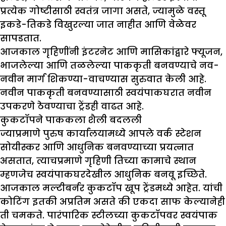
प्रत्येक गोष्टीसाठी स्वतंत्र जागा असते, ज्यामुळे वस्तू
इकडे-तिकडे विखुरल्या जात नाहीत आणि वेळेवर
सापडतात.
आजकाल गृहिणींनी इंटरनेट आणि मासिकांद्वारे फ्यूजन,
भाजलेल्या आणि तळलेल्या पाककृती बनवण्याचे नव-
नवीन मार्ग शिकण्या-वाचण्यास सुरुवात केली आहे.
नवीन पाककृती बनवण्यासाठी स्वयंपाकघरात नवीन
उपकरणे ठेवण्याचा ट्रेंडही वाढत आहे.
कुकटॉपने पाककला शैली बदलली
ज्याप्रमाणे पुरुष कार्यालयामध्ये आपले वर्क स्टेशन
सोयीस्कर आणि आधुनिक बनवण्याच्या प्रयत्नात
असतात, त्याचप्रमाणे गृहिणी तिच्या कामाचे स्थान
म्हणजेच स्वयंपाकघरदेखील आधुनिक बनवू इच्छिते.
आजकाल मल्टीबर्नर कुकटॉप खूप ट्रेंडमध्ये आहेत. यांची
कोटिंग इतकी अप्रतिम असते की एकदा साफ केल्यानेही
ती चमकते. पारंपारिक स्टीलच्या कुकटॉपवर स्वयंपाक