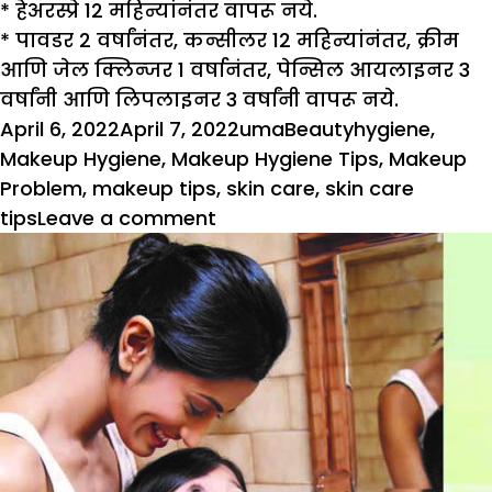
*
हेअरस्प्रे 12 महिन्यांनंतर वापरू नये.
*
पावडर 2 वर्षांनंतर, कन्सीलर 12 महिन्यांनंतर, क्रीम
आणि जेल क्लिन्जर 1 वर्षानंतर, पेन्सिल आयलाइनर 3
वर्षांनी आणि लिपलाइनर 3 वर्षांनी वापरू नये.
Posted
Author
Categories
Tags
April 6, 2022
April 7, 2022
uma
Beauty
hygiene
,
on
Makeup Hygiene
,
Makeup Hygiene Tips
,
Makeup
Problem
,
makeup tips
,
skin care
,
skin care
on
tips
Leave a comment
मेकअप
करतानाही
स्वच्छता
आवश्यक