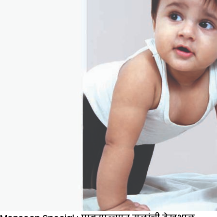
की
बनावट