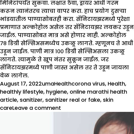
मिनिटांपर्यंत सुकवा. लक्षात ठेवा, ड्रायर आधी गरम
करून त्यानंतरच त्याचा वापर करा. हाच प्रयोग दुसऱ्या
भांडयातील पाण्यासोबतही करा. सॅनिटायझरमध्ये पुरेशा
प्रमाणात अल्कोहोल असेल तर सॅनिटायझर लवकर उडून
जाईल. पाण्यासोबत मात्र असे होणार नाही. अल्कोहोल
७८ डिग्री सेल्सिअसमध्येच उकळू लागते. म्हणूनच ते आधी
उडून जाईल. पाणी मात्र १०० डिग्री सेल्सिअसला उकळू
लागते. त्यामुळे ते खूप नंतर सुकून जाईल. जर
सॅनिटायझरमध्ये पाणी जास्त असेल तर ते उडून जायला
वेळ लागेल.
Posted
Author
Categories
Tags
August 17, 2022
uma
Health
corona virus
,
Health
,
on
healthly lifestyle
,
hygiene
,
online marathi health
article
,
sanitizer
,
sanitizer real or fake
,
skin
on
care
Leave a comment
सॅनिटायझर
असल्ल
आहे