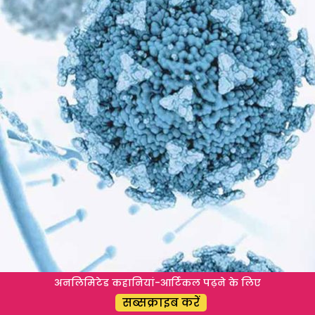
तर
या
सवयी
लावा
अनलिमिटेड कहानियां-आर्टिकल पढ़ने के लिए
सब्सक्राइब करें
कोरोनाव्हायरस: मग तिसरी लाट मुलांवर निष्प्रभावी