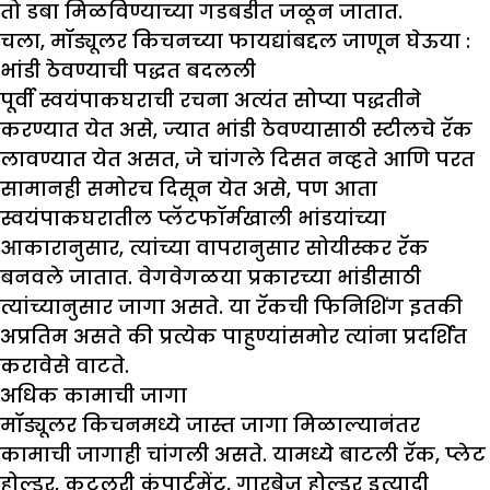
तो डबा मिळविण्याच्या गडबडीत जळून जातात.
चला, मॉड्यूलर किचनच्या फायद्यांबद्दल जाणून घेऊया :
भांडी ठेवण्याची पद्धत बदलली
पूर्वी स्वयंपाकघराची रचना अत्यंत सोप्या पद्धतीने
करण्यात येत असे, ज्यात भांडी ठेवण्यासाठी स्टीलचे रॅक
लावण्यात येत असत, जे चांगले दिसत नव्हते आणि परत
सामानही समोरच दिसून येत असे, पण आता
स्वयंपाकघरातील प्लॅटफॉर्मखाली भांडयांच्या
आकारानुसार, त्यांच्या वापरानुसार सोयीस्कर रॅक
बनवले जातात. वेगवेगळया प्रकारच्या भांडीसाठी
त्यांच्यानुसार जागा असते. या रॅकची फिनिशिंग इतकी
अप्रतिम असते की प्रत्येक पाहुण्यांसमोर त्यांना प्रदर्शित
करावेसे वाटते.
अधिक कामाची जागा
मॉड्यूलर किचनमध्ये जास्त जागा मिळाल्यानंतर
कामाची जागाही चांगली असते. यामध्ये बाटली रॅक, प्लेट
होल्डर, कटलरी कंपार्टमेंट, गारबेज होल्डर इत्यादी