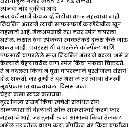
संसर्गामुळे गंभीर त्वचेचे रोग देऊ शकतो.
स्पंजचा मोह चुकीचा आहे
सजावटीसाठी केवळ व्हॅनिटीचा वापर महत्त्वाचा नाही.
नियमित अंतराने त्याची साफसफाई करणेदेखील खूप
महत्वाचे आहे. मेकअपसाठी ब्रश नंतर स्पंज वापरला
असेल. लक्षात ठेवा स्पंजच्या स्वच्छतेकडे दुर्लक्ष केले जाऊ
शकत नाही. पावडरसाठी वापरलेले कॉम्पॅक्ट आणि
पफसाठी वापरलेले स्पंज नियमित अंतराने बदला. असे न
केल्याने चेहऱ्यावरील घाण स्पंज किंवा पफला चिकटते.
ते न बदलता किंवा न धुता वापरल्याने बुरशीजन्य संसर्ग
होऊ शकतो. जर तुम्ही ते धुत असाल तर त्यांना तेजस्वी
सूर्यप्रकाशात वाळवायला विसरू नका.
चेहरा कसा स्वच्छ करायचा
बुरशीजन्य संसर्ग किंवा त्वचेशी संबंधित रोग
टाळण्यासाठी चेहऱ्याची खोल साफसफाई करणे फार
महत्वाचे आहे. जर तुमची त्वचा सामान्य किंवा तेलकट
असेल तर कोल्ड वाइप करा. नॅपकिन थंड किंवा बर्फाच्या