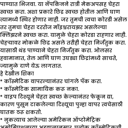
पाण्यात भिजवा. या नॅपकिनने रात्री मेकअपसह चेहरा
स्वच्छ करा. अशा प्रकारे छिद्र स्वच्छ होतील आणि घाण
त्यामध्ये स्थिर होणार नाही. जर तुमची त्वचा कोरडी असेल
तर तुमचा चेहरा दररोज मॉइश्चरायझर असलेल्या
क्लिंझरने स्वच्छ करा. यामुळे चेहरा कोरडा राहणार नाही.
चेहऱ्यावर मोकळे छिद्र असले तरीही चेहरा निर्जंतुक करा.
यासाठी थंड पाण्याने चेहरा निर्जंतुक करा. ओलसर
हवामानात, तेल आणि घाण उघड्या छिद्रांमध्ये साचते,
ज्यामुळे दाणे येऊ लागतात.
हे
देखील शिका
* कॉस्मेटिक वापरल्यानंतर चांगले पॅक करा.
* कॉस्मेटिक सामायिक करू नका.
* वाइप टिश्यूने चेहरा स्वच्छ केल्यानंतर फेकून द्या,
कारण पुसून टाकलेल्या टिश्यूचा पुन्हा वापर त्वचेसाठी
घातक ठरू शकतो.
*
नुकत्याच आलेल्या अमेरिकन ऑप्टोमेट्रिक
असोसिएशनच्या अहवालानुसार, प्रत्येक कॉस्मेटिकची