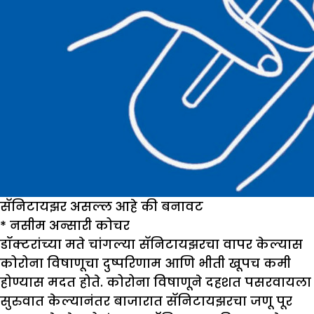
सॅनिटायझर असल्ल आहे की बनावट
*
नसीम अन्सारी कोचर
डॉक्टरांच्या मते चांगल्या सॅनिटायझरचा वापर केल्यास
कोरोना विषाणूचा दुष्परिणाम आणि भीती खूपच कमी
होण्यास मदत होते. कोरोना विषाणूने दहशत पसरवायला
सुरुवात केल्यानंतर बाजारात सॅनिटायझरचा जणू पूर