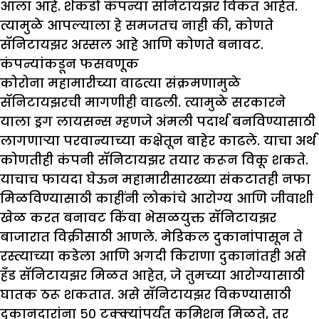
आला आहे. शेकडो कंपन्या सॅनिटायझर विकत आहेत.
त्यामुळे आपल्याला हे समजतच नाही की, कोणते
सॅनिटायझर अस्सल आहे आणि कोणते बनावट.
कंपन्यांकडून फसवणूक
कोरोना महामारीच्या वाढत्या संक्रमणामुळे
सॅनिटायझरची मागणीही वाढली. त्यामुळे सरकारने
याला ड्रग लायसन्स म्हणजे अंमली पदार्थ बनविण्यासाठी
लागणाऱ्या परवान्याच्या कक्षेतून बाहेर काढले. याचा अर्थ
कोणतीही कंपनी सॅनिटायझर तयार करून विकू शकते.
याचाच फायदा घेऊन महामारीसारख्या संकटातही नफा
मिळविण्यासाठी काहींनी लोकांचे आरोग्य आणि जीवाशी
खेळ करत बनावट किंवा भेसळयुक्त सॅनिटायझर
बाजारात विक्रीसाठी आणले. मेडिकल दुकानांपासून ते
रस्त्याच्या कडेला आणि अगदी किराणा दुकानांतही असे
हँड सॅनिटायझर मिळत आहेत, जे तुमच्या आरोग्यासाठी
घातक ठरू शकतात. असे सॅनिटायझर विकण्यासाठी
दुकानदारांना ५० टक्क्यांपर्यंत कमिशन मिळते, तर