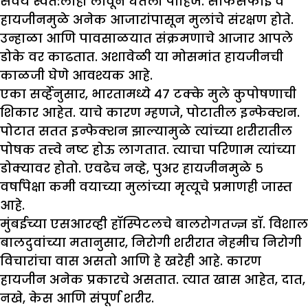
सवय स्वत:लाही लावून घेतली पाहिजे. साफसफाई व
हायजीनमुळे अनेक आजारांपासून मुलांचे संरक्षण होते.
उन्हाळा आणि पावसाळयात संक्रमणाचे आजार आपले
डोके वर काढतात. अशावेळी या मोसमांत हायजीनची
काळजी घेणे आवश्यक आहे.
एका सर्व्हेनुसार, भारतामध्ये ४७ टक्के मुले कुपोषणाची
शिकार आहेत. याचे कारण म्हणजे, पोटातील इन्फेक्शन.
पोटात सतत इन्फेक्शन झाल्यामुळे त्यांच्या शरीरातील
पोषक तत्त्वे नष्ट होऊ लागतात. त्याचा परिणाम त्यांच्या
डोक्यावर होतो. एवढेच नव्हे, पुअर हायजीनमुळे ५
वर्षांपेक्षा कमी वयाच्या मुलांच्या मृत्यूचे प्रमाणही जास्त
आहे.
मुंबईच्या एसआरव्ही हॉस्पिटलचे बालरोगतज्ज्ञ डॉ. विशाल
बालदुवांच्या मतानुसार, निरोगी शरीरात नेहमीच निरोगी
विचारांचा वास असतो आणि हे खरेही आहे. कारण
हायजीन अनेक प्रकारचे असतात. त्यात खास आहेत, दात,
नखे, केस आणि संपूर्ण शरीर.