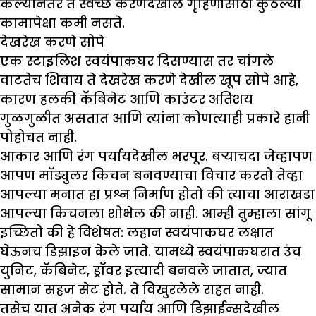
केल्यानंतर ते स्वच्छ करणेदेखील गृहिणीसाठी कुठल्या
कामापेक्षा कमी नसते.
देखरेख करणे सोपे
एक स्टाइलिश स्वयंपाकघर दिसण्यास तर चांगले
वाटतेच शिवाय ते देखरेख करणे देखील खूप सोपे आहे,
कारण हलकी कॅबिनेट आणि काउंटर अतिशय
गुळगुळीत असतात आणि त्यांना कोणत्याही प्रकारे हानी
पोहोचत नाही.
आकार आणि रंग पर्यायदेखील भरपूर. बऱ्याचदा जेव्हापण
आपण मॉड्युलर किचन बनवण्याचा विचार करतो तेव्हा
आपल्या मनात हा प्रश्न निर्माण होतो की त्याचा आराखडा
आपल्या किचनला शोभेल की नाही. आम्ही तुम्हाला सांगू
इच्छितो की हे विशेषत: लहान स्वयंपाकघर लक्षात
घेऊनच डिझाइन केले जाते. यामध्ये स्वयंपाकघरात उंच
युनिट, कॅबिनेट, ड्रॉवर इत्यादी बनवले जातात, ज्यात
सामान सहज सेट होते. ते विखुरलेले राहत नाही.
तसेच यात अनेक रंग पर्याय आणि डिझाईन्सदेखील