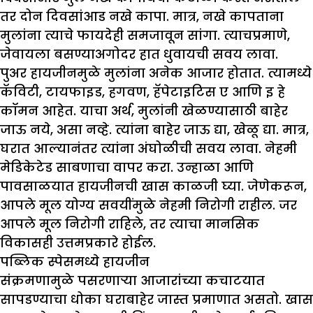
तर दोन दिवसांआड नखे कापा. मात्र, नखे कापताना
मुलांना त्याचे फायदेही समजावून सांगा. त्याचप्रमाणे,
जेवायला बसण्याअगोदर हात धुवायची सवय लावा.
पुअर हायजीनमुळे मुलांना अनेक आजार होतात. त्यामध्ये
कॅविटी, टायफाइड, हगवण, हॅपेटाइटिस ए आणि इ हे
कॉमन आहेत. याचा अर्थ, मुलांनी खेळण्यासाठी बाहेर
जाऊ नये, असा नव्हे. त्यांना बाहेर जाऊ द्या, खेळू द्या. मात्र,
घरात आल्यानंतर त्यांना अंघोळीची सवय लावा. नेहमी
मेडिकेटेड साबणाचा वापर करा. उन्हाळा आणि
पावसाळयात हायजीनची खास काळजी घ्या. जेणेकरून,
आपले मूल योग्य सवयींमुळे नेहमी निरोगी राहील. जर
आपले मूल निरोगी राहिले, तर त्याचा मानसिक
विकासही उत्तमप्रकारे होईल.
पब्लिक स्पेसमध्ये हायजीन
संक्रमणामुळे पसरणाऱ्या आजारांच्या कचाटयात
सापडण्याचा धोका घराबाहेर जास्त प्रमाणात असतो. खास