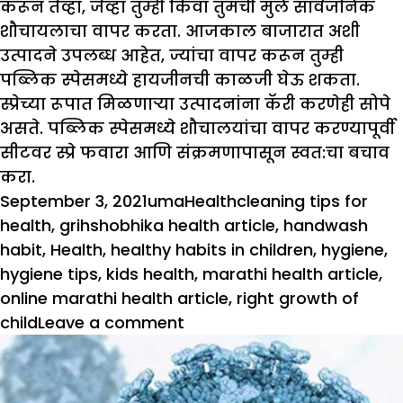
करून तेव्हा, जेव्हा तुम्ही किंवा तुमची मुले सार्वजनिक
शौचायलाचा वापर करता. आजकाल बाजारात अशी
उत्पादने उपलब्ध आहेत, ज्यांचा वापर करून तुम्ही
पब्लिक स्पेसमध्ये हायजीनची काळजी घेऊ शकता.
स्प्रेच्या रूपात मिळणाऱ्या उत्पादनांना कॅरी करणेही सोपे
असते. पब्लिक स्पेसमध्ये शौचालयांचा वापर करण्यापूर्वी
सीटवर स्प्रे फवारा आणि संक्रमणापासून स्वत:चा बचाव
करा.
Posted
Author
Categories
Tags
September 3, 2021
uma
Health
cleaning tips for
on
health
,
grihshobhika health article
,
handwash
habit
,
Health
,
healthy habits in children
,
hygiene
,
hygiene tips
,
kids health
,
marathi health article
,
online marathi health article
,
right growth of
on
child
Leave a comment
निरोगी
राहायचे
असेल,