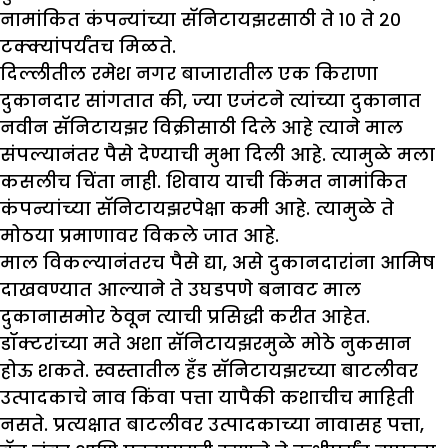
नामांकित कंपन्यांच्या सॅनिटायझरसाठी ते १० ते २०
टक्क्यांपर्यंतच मिळते.
दिल्लीतील रमेश नगर बाजारातील एक किराणा
दुकानदार सांगतात की, ज्या एजंटने त्यांच्या दुकानात
नवीन सॅनिटायझर विक्रीसाठी दिले आहे त्याने माल
संपल्यानंतर पैसे देण्याची मुभा दिली आहे. त्यामुळे मला
कसलीच चिंता नाही. शिवाय याची किंमत नामांकित
कंपन्यांच्या सॅनिटायझरपेक्षा कमी आहे. त्यामुळे ते
मोठया प्रमाणावर विकले जात आहे.
माल विकल्यानंतरच पैसे द्या, असे दुकानदारांना आमिष
दाखवण्यात आल्याने ते उघडपणे बनावट माल
दुकानासमोर ठेवून त्याची प्रसिद्धी करीत आहेत.
डॉक्टरांच्या मते अशा सॅनिटायझरमुळे मोठे नुकसान
होऊ शकते. स्वस्तातील हँड सॅनिटायझरच्या बाटलीवर
उत्पादकाचे नाव किंवा पत्ता यापैकी कशाचीच माहिती
नसते. प्रत्यक्षात बाटलीवर उत्पादकाच्या नावासह पत्ता,