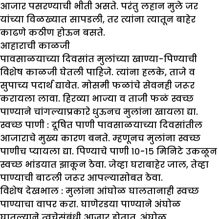
आजार पसरण्याची भीती असते. परंतु लहान मुले जर
यांच्या विळख्यात सापडली, तर त्यांना त्यातून बाहेर
काढणे कठीण होऊन बसते.
आहाराची काळजी
पावसाळयाच्या दिवसांत मुलांच्या खाण्या-पिण्याची
विशेष काळजी घेतली पाहिजे. त्यांना हलके, ताजे व
सुपाच्य पदार्थ द्यावेत. मोसमी फळांचे सेवनही जरूर
करायला लावा. हिरव्या भाज्या व ताजी फळं स्वच्छ
पाण्याने चांगल्याप्रकारे धुऊनच मुलांना खायला द्या.
स्वच्छ पाणी :
दूषित पाणी पावसाळयाच्या दिवसांतील
आजाराचे मुख्य कारण बनते. म्हणूनच मुलांना स्वच्छ
पाणीच प्यायला द्या. पिण्याचे पाणी १०-१५ मिनिटे उकळून
स्वच्छ भांडयात झाकून ठेवा. जेव्हा घराबाहेर जाल, तेव्हा
पाण्याची बाटली जरूर आपल्यासोबत ठेवा.
विशेष देखभाल :
मुलांना आंघोळ घालतानाही स्वच्छ
पाण्याचा वापर करा. घाणेरडया पाण्याने अंघोळ
घातल्याने त्वचेसंबंधी आजार होतात. अंघोळ