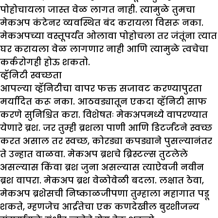
पोहोचायला जास्त वेळ लागत नाही. त्यामुळे तुमचा
मेकअप कंटेनर व्यवस्थित बंद करायला विसरू नका.
मेकअपच्या वस्तूपर्यंत ओलावा पोहोचला तर जंतूंना त्यात
घर करायला वेळ लागणार नाही आणि त्यामुळे त्वचेचा
कर्करोगही होऊ शकतो.
व्हॅनिटी स्वच्छता
आपल्या व्हॅनिटीचा वापर फक्त सजावट करण्यापुरता
मर्यादित करू नका. आठवड्यातून एकदा व्हॅनिटी साफ
करणे सुनिश्चित करा. विशेषतः मेकअपमध्ये वापरण्यात
येणारे ब्रश. जर तुम्ही ब्रशला पाणी आणि डिटर्जंटने स्वच्छ
करत असाल तर स्वच्छ, कोरड्या कपड्याने पुसल्यानंतर
ते उन्हात वाळवा. मेकअप ब्रशचे ब्रिस्टल्स तुटलेले
असल्यास किंवा ब्रश जुना असल्यास त्याऐवजी नवीन
ब्रश वापरा. मेकअप ब्रश वेळोवेळी बदला. लक्षात ठेवा,
मेकअप ब्रशेसची निष्काळजीपणा तुम्हाला महागात पडू
शकते, म्हणजेच आर्द्रतेचा एक कणदेखील बुरशीजन्य