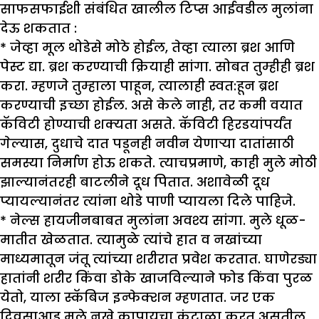
साफसफाईशी संबंधित खालील टिप्स आईवडील मुलांना
देऊ शकतात :
* जेव्हा मूल थोडेसे मोठे होईल, तेव्हा त्याला ब्रश आणि
पेस्ट द्या. ब्रश करण्याची क्रियाही सांगा. सोबत तुम्हीही ब्रश
करा. म्हणजे तुम्हाला पाहून, त्यालाही स्वत:हून ब्रश
करण्याची इच्छा होईल. असे केले नाही, तर कमी वयात
कॅविटी होण्याची शक्यता असते. कॅविटी हिरडयांपर्यंत
गेल्यास, दुधाचे दात पडूनही नवीन येणाऱ्या दातांसाठी
समस्या निर्माण होऊ शकते. त्याचप्रमाणे, काही मुले मोठी
झाल्यानंतरही बाटलीने दूध पितात. अशावेळी दूध
प्यायल्यानंतर त्यांना थोडे पाणी प्यायला दिले पाहिजे.
* नेल्स हायजीनबाबत मुलांना अवश्य सांगा. मुले धूळ-
मातीत खेळतात. त्यामुळे त्यांचे हात व नखांच्या
माध्यमातून जंतू त्यांच्या शरीरात प्रवेश करतात. घाणेरड्या
हातांनी शरीर किंवा डोके खाजविल्याने फोड किंवा पुरळ
येतो, याला स्कॅबिज इन्फेक्शन म्हणतात. जर एक
दिवसाआड मुले नखे कापायचा कंटाळा करत असतील