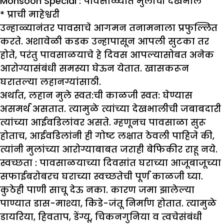
Monsoon Special : पावसाळ्यात मुलांची देखभाल
*
प्राची माहेश्वरी
उन्हाळ्यानंतर पावसाचे आगमन तनामनाला प्रफुल्लित
करते. अशावेळी कडक उन्हापासून आपली सुटका तर
होते, परंतु पावसाळयाचे हे दिवस आपल्यासोबत अनेक
आरोग्यासंबंधी समस्या घेऊन येतात. खासकरून
घरातल्या लहानग्यांसाठी.
अर्थात, लहान मुले स्वत:ची काळजी स्वत: घेण्यास
असमर्थ असतात. त्यामुळे त्यांच्या देखभालीची जबाबदारी
त्यांच्या आईवडिलांवर असते. म्हणूनच पावसाळा सुरू
होताच, आईवडिलांनी ही गोष्ट लक्षात ठेवली पाहिजे की,
त्यांनी मुलांच्या आरोग्याबाबत जराही बेफिकीर राहू नये.
स्वच्छता :
पावसाळयाच्या दिवसांत घराच्या आजूबाजूच्या
सफाईबरोबरच घराच्या स्वच्छतेची पूर्ण काळजी घ्या.
कुठेही पाणी साचू देऊ नका. कारण जमा झालेल्या
पाण्यात डास-माश्या, किडे-जंतू निर्माण होतात. त्यामुळे
डायरिया, हिवताप, डेंग्यू, चिकनगुनिया व त्वचेसंबंधी