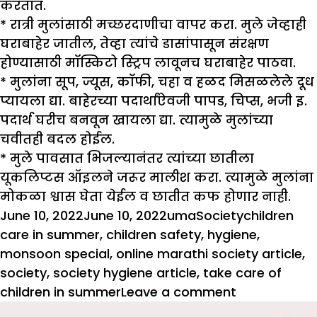
करतात.
* रात्री मुलांसाठी मच्छरदाणीचा वापर करा. मुले जेव्हाही
घराबाहेर जातील, तेव्हा त्यांचे डासांपासून संरक्षण
होण्यासाठी मॉस्किटो स्ट्रिप लावूनच घराबाहेर पाठवा.
* मुलांना सूप, ज्यूस, कॉफी, चहा व हळद मिसळलेले दूध
प्यायला द्या. बाहेरच्या पदार्थांऐवजी पापड, चिप्स, भजी इ.
पदार्थ घरीच बनवून खायला द्या. त्यामुळे मुलांच्या
चवीतही बदल होईल.
* मुले पावसात भिजल्यानंतर त्यांच्या छातीला
यूकलिप्टस ऑइलने जरूर मालीश करा. त्यामुळे मुलांना
मोकळा श्वास घेता येईल व छातीत कफ होणार नाही.
Posted
Author
Categories
Tags
June 10, 2022
June 10, 2022
uma
Society
children
on
care in summer
,
children safety
,
hygiene
,
monsoon special
,
online marathi society article
,
society
,
society hygiene article
,
take care of
on
children in summer
Leave a comment
Monsoon