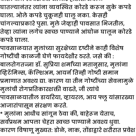
घातल्यानंतर त्यांना व्यवस्थित कोरडे करून सुके कपडे
घाला. ओले कपडे चुकूनही घालू नका. केसही
चांगल्याप्रकारे पुसा. मुले जेव्हाही पावसात भिजतील,
तेव्हा त्यांना लगेच स्वच्छ पाण्याने आंघोळ घालून कोरडे
कपडे घाला.
पावसाळयात मुलांच्या सुरक्षेच्या दृष्टीने काही विशेष
गोष्टींची काळजी घेणे फायदेशीर ठरते. जसे की :
बालरोगतज्ज्ञा डॉ. सुप्रिया शर्मांच्या मतानुसार, मुलांना
व्हिटॅमिन्स, कॅल्शिअम, आयर्न तिन्ही गोष्टी समान
प्रमाणात अवश्य द्या. कारण या तीन गोष्टींच्या सेवनामुळे
मुलांची रोगप्रतिकारशक्ती वाढते, जी त्यांचे
पावसाळयातील डायरिया, व्हायरल, आय फ्लू यांसारख्या
आजारांपासून संरक्षण करते.
* मुलांना आधीच सांगून ठेवा की, बाहेरून येताच,
सर्वप्रथम आपला चेहरा स्वच्छ पाण्याने अवश्य धुवा.
कारण विषाणू मुख्यत: डोळे, नाक, तोंडाद्वारे शरीरात प्रवेश