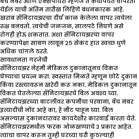
बॅच नंबर आणि एक्सपायरी म्हणजे ते कधीपर्यंत वापरता
येईल याची अंतिम तारीख लिहिणे बंधनकारक आहे.
खराब सॅनिटायझरचा दीर्घ काळ केलेला वापर त्वचेला
रुक्ष बनवतो. त्वचेची जळजळ, सालपटे निघणे असे
रोगही होऊ शकतात. अशा सॅनिटायझरचा वापर
करण्यापेक्षा साबण लावून २५ सेकंद हात स्वच्छ धुणे
अधिक चांगले ठरते.
सावधानता गरजेची
सॅनिटायझर नेहमी मेडिकल दुकानातूनच विकत
घेण्याचा प्रयत्न करा. स्वस्तात मिळते म्हणून छोटे दुकान
किंवा रस्त्यावरून खरेदी करू नका. मेडिकल दुकानातून
विकत घेतलेल्या सॅनिटायझरचे बिल अवश्य घ्या.
सॅनिटायझरच्या बाटलीवर कंपनीचा परवाना, बॅच नंबर
इत्यादींची नोंद आहे का, हे नीट पाहून घ्या. बिल
असल्यास दुकानदारावर कायदेशीर कारवाई करता येते.
सॅनिटायझरमधील फरक ओळखण्याचे ३ प्रकार आहेत.
त्याचा वापर करून तुम्ही घरच्या घरी कुठल्याही