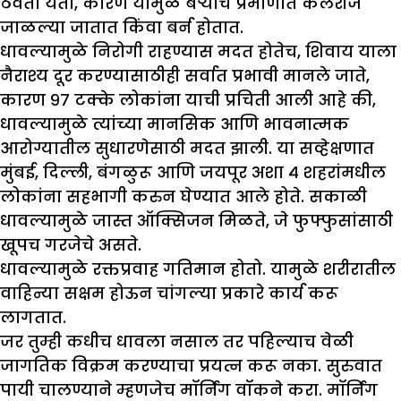
ठेवता येतो, कारण यामुळे बऱ्याच प्रमाणात कॅलरीज
जाळल्या जातात किंवा बर्न होतात.
धावल्यामुळे निरोगी राहण्यास मदत होतेच, शिवाय याला
नैराश्य दूर करण्यासाठीही सर्वात प्रभावी मानले जाते,
कारण ९७ टक्के लोकांना याची प्रचिती आली आहे की,
धावल्यामुळे त्यांच्या मानसिक आणि भावनात्मक
आरोग्यातील सुधारणेसाठी मदत झाली. या सव्हेक्षणात
मुंबई, दिल्ली, बंगळुरू आणि जयपूर अशा ४ शहरांमधील
लोकांना सहभागी करुन घेण्यात आले होते. सकाळी
धावल्यामुळे जास्त ऑक्सिजन मिळते, जे फुफ्फुसांसाठी
खूपच गरजेचे असते.
धावल्यामुळे रक्तप्रवाह गतिमान होतो. यामुळे शरीरातील
वाहिन्या सक्षम होऊन चांगल्या प्रकारे कार्य करू
लागतात.
जर तुम्ही कधीच धावला नसाल तर पहिल्याच वेळी
जागतिक विक्रम करण्याचा प्रयत्न करू नका. सुरुवात
पायी चालण्याने म्हणजेच मॉर्निंग वॉकने करा. मॉर्निंग