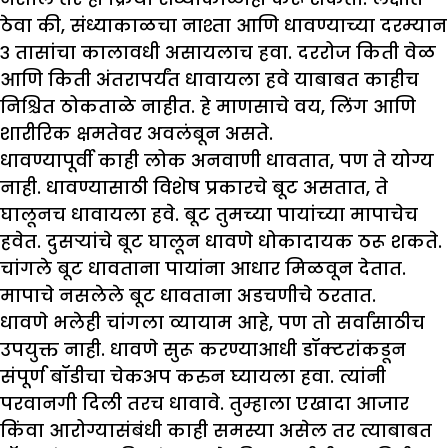
ठेवा की, संध्याकाळचा नाश्ता आणि धावण्याच्या दरम्यान
३ तासांचा कालावधी असायलाच हवा. दररोज किती वेळ
आणि किती अंतरापर्यंत धावायला हवे याबाबत काहीच
निश्चित ठोकताळे नाहीत. हे माणसाचे वय, लिंग आणि
शारीरिक क्षमतेवर अवलंबून असते.
धावण्यापूर्वी काही लोक अनवाणी धावतात, पण ते योग्य
नाही. धावण्यासाठी विशेष प्रकारचे बूट असतात, ते
घालूनच धावायला हवे. बूट तुमच्या पायांच्या मापाचेच
हवेत. दुसऱ्यांचे बूट घालून धावणे धोकादायक ठरू शकते.
चांगले बूट धावताना पायांना आधार मिळवून देतात.
मापाचे नसलेले बूट धावताना अडचणीचे ठरतात.
धावणे भलेही चांगला व्यायाम आहे, पण तो सर्वांसाठीच
उपयुक्त नाही. धावणे सुरू करण्याआधी डॉक्टरांकडून
संपूर्ण बॉडीचा चेकअप करुन घ्यायला हवा. त्यांनी
परवानगी दिली तरच धावावे. तुम्हाला एखादा आजार
किंवा आरोग्यासंबंधी काही समस्या असेल तर त्याबाबत