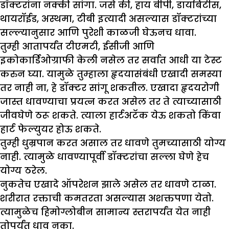
डॉक्टरांना नक्की सांगा. जसे की, हाय बीपी, डायबिटीस,
थायरॉईड, अस्थमा, टीबी इत्यादी असल्यास डॉक्टरांच्या
सल्ल्यानुसार आणि पुरेशी काळजी घेऊनच धावा.
तुम्ही आतापर्यंत टीएमटी, ईसीजी आणि
इकोकार्डिओग्राफी केली नसेल तर सर्वात आधी या टेस्ट
करुन घ्या. यामुळे तुम्हाला हृदयासंबंधी एखादी समस्या
तर नाही ना, हे डॉक्टर सांगू शकतील. एखादा हृदयरोगी
जास्त धावण्याचा प्रयत्न करत असेल तर ते त्याच्यासाठी
जीवघेणे ठरू शकते. त्याला हार्टअटॅक येऊ शकतो किंवा
हार्ट फेल्युयर होऊ शकते.
तुम्ही धुम्रपान करत असाल तर धावणे तुमच्यासाठी योग्य
नाही. त्यामुळे धावण्यापूर्वी डॉक्टरांचा सल्ला घेणे हेच
योग्य ठरेल.
नुकतेच एखादे ऑपरेशन झाले असेल तर धावणे टाळा.
शरीरात रक्ताची कमतरता असल्यास अशक्तपणा येतो.
त्यामुळेच हिमोग्लोबीन सामान्य स्तरापर्यंत येत नाही
तोपर्यंत धावू नका.