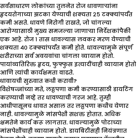
सर्वसाधारण लोकांच्या तुलनेत रोज धावणाऱ्यांना
हृदयरोगाच्या झटका येण्याची शक्यता २५ टक्क्यांपर्यंत
कमी असते. धावणे निरोगी राखते, जो चांगल्या
आरोग्यासाठी मुख्य समजल्या जाणाऱ्या निर्देशकांपैकी
एक आहे. रोज १ तास धावल्यास लवकर मरण येण्याची
शक्यता ४० टक्क्यांपर्यंत कमी होते. धावल्यामुळे संपूर्ण
शरीराच्या सर्व अवयवांचा चांगला व्यायाम होतो.
पायांव्यतिरिक्त हृदय, फुफ्फुस इत्यादींचाही व्यायाम होतो
आणि त्यांची कार्यक्षमता वाढते.
धावायची सुरुवात कधी करावी
?
विशेषज्ज्ञांच्या मते, लठ्ठपणा कमी करण्यासाठी डायटिंग
करण्याची नव्हे तर धावण्याची गरज आहे. तुम्ही
आधीपासूनच धावत असाल तर लठ्ठपणा कधीच येणार
नाही. धावल्यामुळे मांसपेशी सशक्त होतात. अधिक
क्षमतेने कार्य करू लागतात. धावल्यामुळे पोटाच्या
मांसपेशींचाही व्यायाम होतो. डायबिटीसही नियंत्रणात