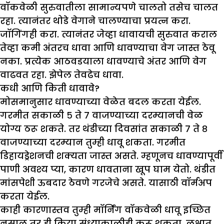
वॉकवेळी सुरुवातीला सामान्यपणे चालतो तसेच चालत
रहा. त्यानंतर थोडे वेगाने चालण्याचा प्रयत्न करा.
जॉगिंगही करा. त्यानंतर जेव्हा धावायची सुरुवात कराल
तेव्हा कमी अंतरच धावा आणि धावण्याचा वेग जास्त ठेवू
नका. प्रत्येक आठवडयाला धावण्याचे अंतर आणि वेग
वाढवत रहा. झेपेल तेवढेच धावा.
कधी आणि किती धावावे
?
मोसमानुसार धावण्याच्या वेळेत बदल करता येईल.
गरमीत सकाळी ५ ते ७ वाजण्याच्या दरम्यानची वेळ
योग्य ठरू शकते. तर थंडीच्या दिवसांत सकाळी ७ ते ८
वाजण्याच्या दरम्यान तुम्ही धावू शकता. गरमीत
डिहायड्रेशनची शक्यता जास्त असते. म्हणूनच धावण्यापूर्वी
पाणी अवश्य प्या, कारण धावताना खूप घाम येतो. थंडीत
मांसपेशी ऊबदार ठेवणे गरजेचे असते. यासाठी वॉर्मअप
करता येईल.
काही कारणास्तव तुम्ही मॉर्निंग वॉकवेळी धावू इच्छित
नसाल तर ही क्रिया संध्याकाळीही करू शकता. लक्षात