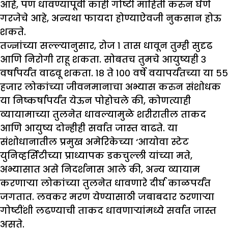
आहे, पण धावण्यापूर्वी काही गोष्टी माहिती करुन घेणे
गरजेचे आहे, अन्यथा फायदा होण्याऐवजी नुकसान होऊ
शकते.
तज्ज्ञांच्या सल्ल्यानुसार, रोज १ तास धावून तुम्ही सुदृढ
आणि निरोगी राहू शकता. सोबतच तुमचे आयुष्यही ३
वर्षांपर्यंत वाढवू शकता. १८ ते १०० वर्षे वयापर्यंतच्या या ५५
हजार लोकांच्या जीवनमानाचा अभ्यास करुन संशोधक
या निष्कर्षापर्यंत येऊन पोहोचले की, कोणत्याही
व्यायामाच्या तुलनेत धावल्यामुळे शरीरातील ताकद
आणि आयुष्य दोन्हीही सर्वात जास्त वाढते. या
संशोधानातील प्रमुख अमेरिकेच्या ‘आयोवा स्टेट
युनिव्हर्सिटीच्या प्राध्यापक डकचुल्ली यांच्या मते,
अभ्यासात असे निदर्शनास आले की, अन्य व्यायाम
करणाऱ्या लोकांच्या तुलनेत धावणारे दीर्घ काळपर्यंत
जगतात. लवकर मरण येण्यासाठी जबाबदार ठरणाऱ्या
गोष्टींशी लढण्याची ताकद धावणाऱ्यांमध्ये सर्वात जास्त
असते.