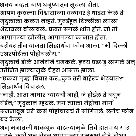
शक्य नव्हतं. बाण धनुष्यातून सुटला होता.
आपण कुठल्या विश्वासाच्या बळावर हे धाडस केलं ते
मृदुलाला कळत नव्हतं. मुंबईहून दिल्लीला त्याला
भेटायला बोलावलं…घरात सगळं शांत होतं. जो तो
आपापल्या खोलीत, आपापल्या कामात होता.
बरोबर तीन वाजता सिद्धार्थचा फोन आला, ‘‘मी दिल्ली
एअरपोर्टला पोहोचलोय.’’
मृदुलाचे डोळे आनंदांने चमकले. हृदय धडधडू लागलं अन्
उत्तेजित झाल्यामुळे चेहरा आसक्त झाला.
‘‘एकदा पुन्हा विचार कर…कुठं तरी बाहेरच भेटूयात?’’
सिद्धार्थनं विचारलं.
‘‘नाही. आता माघार घ्यायची नाही, जे होईल ते बघून
घेईन,’’ मृदुलानं म्हटलं. मग त्याला मेट्रोचा मार्ग
समजावून घरी कसं पोहोचायचं ते सांगितलं. लगेच फोन
बंद केला.
अन् मनातली धाकधूक वाढल्यामुळे तिचे हातपाय गार
पडले. ऋषी अन् रोहन आपापल्या रूममध्ये होते. डोअर