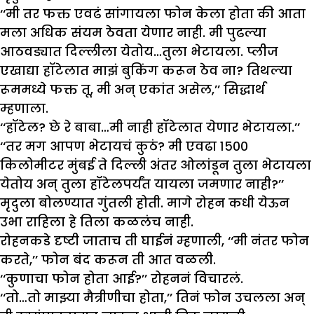
‘‘मी तर फक्त एवढं सांगायला फोन केला होता की आता
मला अधिक संयम ठेवता येणार नाही. मी पुढल्या
आठवड्यात दिल्लीला येतोय…तुला भेटायला. प्लीज
एखाद्या हॉटेलात माझं बुकिंग करून ठेव ना? तिथल्या
रूममध्ये फक्त तू, मी अन् एकांत असेल,’’ सिद्धार्थ
म्हणाला.
‘‘हॉटेल? छे रे बाबा…मी नाही हॉटेलात येणार भेटायला.’’
‘‘तर मग आपण भेटायचं कुठं? मी एवढा १५००
किलोमीटर मुंबई ते दिल्ली अंतर ओलांडून तुला भेटायला
येतोय अन् तुला हॉटेलपर्यंत यायला जमणार नाही?’’
मृदुला बोलण्यात गुंतली होती. मागे रोहन कधी येऊन
उभा राहिला हे तिला कळलंच नाही.
रोहनकडे दृष्टी जाताच ती घाईनं म्हणाली, ‘‘मी नंतर फोन
करते,’’ फोन बंद करून ती आत वळली.
‘‘कुणाचा फोन होता आई?’’ रोहननं विचारलं.
‘‘तो…तो माझ्या मैत्रीणीचा होता,’’ तिनं फोन उचलला अन्