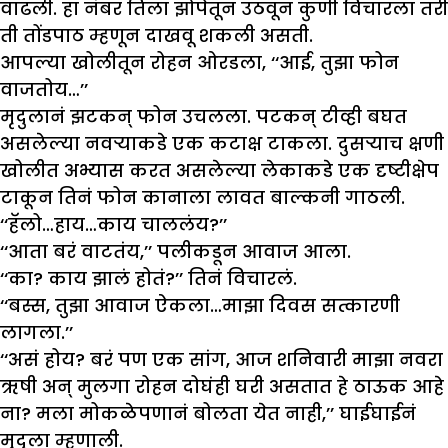
वाढली. हा नंबर तिला झोपेतून उठवून कुणी विचारला तरी
ती तोंडपाठ म्हणून दाखवू शकली असती.
आपल्या खोलीतून रोहन ओरडला, ‘‘आई, तुझा फोन
वाजतोय…’’
मृदुलानं झटकन् फोन उचलला. पटकन् टीव्ही बघत
असलेल्या नवऱ्याकडे एक कटाक्ष टाकला. दुसऱ्याच क्षणी
खोलीत अभ्यास करत असलेल्या लेकाकडे एक दृष्टीक्षेप
टाकून तिनं फोन कानाला लावत बाल्कनी गाठली.
‘‘हॅलो…हाय…काय चाललंय?’’
‘‘आता बरं वाटतंय,’’ पलीकडून आवाज आला.
‘‘का? काय झालं होतं?’’ तिनं विचारलं.
‘‘बस्स, तुझा आवाज ऐकला…माझा दिवस सत्कारणी
लागला.’’
‘‘असं होय? बरं पण एक सांग, आज शनिवारी माझा नवरा
ऋषी अन् मुलगा रोहन दोघंही घरी असतात हे ठाऊक आहे
ना? मला मोकळेपणानं बोलता येत नाही,’’ घाईघाईनं
मृदुला म्हणाली.