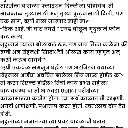
तारखेला बाराच्या फ्लाइटनं दिल्लीला पोहोचेन. ती
सायंकाळ तुझ्यासाठी अन् तुझ्या कुटुंबासाठी दिली…पण
एक सांग, ऋषी मला मारणार नाही ना?’’
‘‘ठिक आहे, मी वाट बघते,’’ एवढं बोलून मृदुलानं फोन
कट केला.
मृदुलानं त्याला बोलावलं खरं, पण मात्र तिला कळेना की
ऋषी अन् रोहनशी सिद्धार्थची ओळख काय म्हणून अन्
कशी करून द्यायची?
ऋषी एकवेळ समजून घेईल पण अडनिड्या वयाच्या
रोहनला आईचा अवचित झालेला मित्र मान्य होईल का?
तो कसा रिएक्ट होईल? तिची काय इभ्रत राहील?
वाट बघण्याचा तो आठवडा एखाद्या परीक्षेच्या
काळासारखा कठीण होता. त्या सर्व काळात ती दरक्षणी,
अगदी क्षणोक्षणी, पश्चात्ताप करत होती. स्वत:लाच दोष देत
होती.
मृदुलाच्या मनांतल्या त्या प्रचंड वादळाची घरात