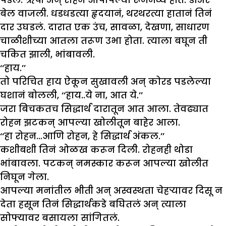
बेल वाजली. धडधडत्या हृदयानं, थरथरत्या हातानं तिनं
दार उघडलं. दारात एक उंच, सावळा, देखणा, साधारण
चाळीशीच्या आतला तरूण उभा होता. त्याला बघून ती
चकित झाली, भांबावली.
‘‘हाय.’’
तो परिचित हाय ऐकून सुखावली अन् कोरड पडलेल्या
घशानं बोलली, ‘‘हाय..ये ना, आत ये.’’
जरा बिचकतच सिद्धार्थ दारातून आत आला. तेवढ्यात
रोहन झटकन् आपल्या खोलीतून बाहेर आला.
‘‘हा रोहन…आणि रोहन, हे सिद्धार्थ अंकल.’’
कशीबशी तिनं ओळख करून दिली. रोहनही थोडा
भांबावला. पटकन् नमस्कार करून आपल्या खोलीत
निघून गेला.
आपल्या मनांतील भीती अन् अस्वस्थता चेहऱ्यावर दिसू न
देता हसून तिनं सिद्धार्थकडे बघितलं अन् त्याला
सोफ्यावर बसायला सांगितलं.