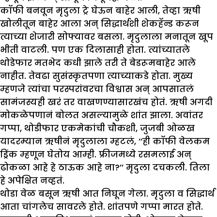
कॉफी बनवून मृदुला ट्रे घेऊन बाहेर आली, तेव्हा ऋषी
खोलीतून बाहेर आला अन् सिद्धार्थशी शेकहॅन्ड करून
त्याच्या शेजारी सोफ्यावर बसला. मृदुलाला मनातून खूप
भीती वाटली. पण एक दिलासाही होता. त्यांच्यातले
थोडेफार मतभेद कधी झाले तरी ते बेडरूमबाहेर आले
नाहीत. तेवढा सुसंस्कृतपणा त्याच्याकडे होता. मुख्य
म्हणजे त्यांचा परस्परांवरचा विश्वास अन् आपसातलं
सामंजस्यही खरं तर वाखणण्यासारखंच होतं. ऋषी अगदी
मोकळेपणानं बोलत असल्यामुळे शांत झाला. अवांतर
गप्पा, थोडीफार एकमेकांची चौकशी, जुजबी ओळख
यादरम्यान ऋषीनं मृदुलाला म्हटलं, ‘‘ही कॉफी वेलकम
ड्रिंक म्हणून घेतोय आम्ही. फ्रीजमध्ये रसमलाई अन्
ढोकळा आहे हे ठाऊक आहे ना?’’ मृदुला दचकली. तिला
हे अपेक्षित नव्हतं.
थोडा वेळ बसून ऋषी आत निघून गेला. मृदुला व सिद्धार्थ
आता चांगलेच सावरले होते. शांतपणे गप्पा मारत होते.