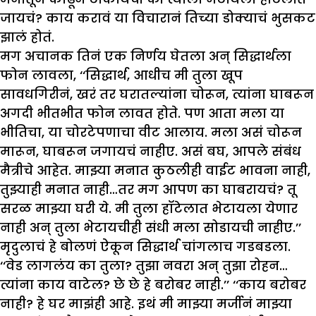
जायचं? काय करावं या विचारानं तिच्या डोक्याचं भुसकट
झालं होतं.
मग अचानक तिनं एक निर्णय घेतला अन् सिद्धार्थला
फोन लावला, ‘‘सिद्धार्थ, आधीच मी तुला खूप
सावधगिरीनं, खरं तर घरातल्यांना चोरून, त्यांना घाबरून
अगदी भीतभीत फोन लावत होते. पण आता मला या
भीतिचा, या चोरटेपणाचा वीट आलाय. मला असं चोरून
मारून, घाबरून जगायचं नाहीए. असं बघ, आपले संबंध
मैत्रीचे आहेत. माझ्या मनात कुठलीही वाईट भावना नाही,
तुझ्याही मनात नाही…तर मग आपण का घाबरायचं? तू
सरळ माझ्या घरी ये. मी तुला हॉटेलात भेटायला येणार
नाही अन् तुला भेटायचीही संधी मला सोडायची नाहीए.’’
मृदुलाचं हे बोलणं ऐकून सिद्धार्थ चांगलाच गडबडला.
‘‘वेड लागलंय का तुला? तुझा नवरा अन् तुझा रोहन…
त्यांना काय वाटेल? छे छे हे बरोबर नाही.’’ ‘‘काय बरोबर
नाही? हे घर माझंही आहे. इथं मी माझ्या मर्जीनं माझ्या