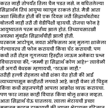
करत नाही तोपर्यंत तिला चैन पडत नसे. न बघितलेल्या
सिद्धार्थनं तिचं आयुष्य व्यापून टाकलं होतं. मैत्री आता
अशा स्थितीत होती की एक दिवस जरी सिद्धार्थबरोबर
बोलली नाही तरी ती वेडीपिशी व्हायची. रोजचा फोन हे
आयुष्यातलं परम कर्तव्य झालं होतं. तिच्याचसारखी
अवस्था मुंबईत सिद्धार्थचीही झाली होती.
घरकाम आटोपून, नवरा ऑफिसला अन् मुलगा शाळेला
गेल्यावरच ती फोन करायची किंवा चॅट करायची. पण
कधी तरी रोहन गूगलच्या हिस्ट्रीत जाऊन अनेकदा प्रश्न
विचारायचा की, ‘‘मम्मी हा सिद्धार्थ कोण आहे?’’ त्यावेळी
ती अगदी बेधडक म्हणायची, ‘‘ठाऊक नाही.’’
तरीही हल्ली रोहनला थोडी शंका येत होती की आई
त्याच्यापासून काहीतरी लपवते आहे. काही वेळा तो चिडून
किंवा कधी सहजपणेही आपला आक्रोश व्यक्त करायचा.
पण फार जास्त काही विचारू किंवा बोलू शकत नव्हता.
आता सिद्धार्थ येऊ घातलाय. त्याला भेटायची इच्छा
मनातून काढून टाकायची की त्याला भेटायला हॉटेलात