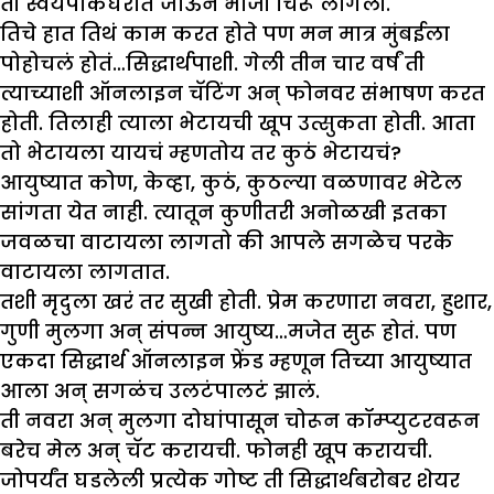
ती स्वयंपाकघरात जाऊन भाजी चिरू लागली.
तिचे हात तिथं काम करत होते पण मन मात्र मुंबईला
पोहोचलं होतं…सिद्धार्थपाशी. गेली तीन चार वर्षं ती
त्याच्याशी ऑनलाइन चॅटिंग अन् फोनवर संभाषण करत
होती. तिलाही त्याला भेटायची खूप उत्सुकता होती. आता
तो भेटायला यायचं म्हणतोय तर कुठं भेटायचं?
आयुष्यात कोण, केव्हा, कुठं, कुठल्या वळणावर भेटेल
सांगता येत नाही. त्यातून कुणीतरी अनोळखी इतका
जवळचा वाटायला लागतो की आपले सगळेच परके
वाटायला लागतात.
तशी मृदुला खरं तर सुखी होती. प्रेम करणारा नवरा, हुशार,
गुणी मुलगा अन् संपन्न आयुष्य…मजेत सुरू होतं. पण
एकदा सिद्धार्थ ऑनलाइन फ्रेंड म्हणून तिच्या आयुष्यात
आला अन् सगळंच उलटंपालटं झालं.
ती नवरा अन् मुलगा दोघांपासून चोरून कॉम्प्युटरवरून
बरेच मेल अन् चॅट करायची. फोनही खूप करायची.
जोपर्यंत घडलेली प्रत्येक गोष्ट ती सिद्धार्थबरोबर शेयर