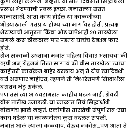
कुणालाही कल्पना नव्हती. या सात दिवसात सिद्धार्थला
प्रत्यक्ष भेटण्याची प्रबळ इच्छा, मनातल्या सतत
धाकासाठी, आता काय होईल या काळजीच्या
ओझ्याखाली गतप्राय होण्याच्या मार्गावर होती. प्रत्यक्ष
भेटण्याची आतुरता किंवा ओढ यापेक्षाही २० तारखेला
सगळं कसं ठीकठाक पार पडतंय याचंच टेन्शन फार
होतं.
रोज सकाळी उठताना मनांत पहिला विचार असायचा की
ऋषी अन् रोहननं तिला सांगावं की वीस तारखेला त्यांचा
काहीतरी कार्यक्रम बाहेर ठरलाय अन् ते दोघं त्यादिवशी
घरी असणार नाहीएत, म्हणजे ती निर्धास्तपणे सिद्धार्थला
घरातच भेटू शकेल.
पण तसं त्या आठवडाभरात काहीच घडलं नाही. शेवटी
वीस तारीख उजाडली. या काळात तिचं सिद्धार्थशी
बोलणंच झालं नव्हतं. एकोणीस तारखेची संपूर्ण रात्र ‘उद्या
काय घडेल’ या काळजीतच कूस बदलत संपली.
मनात आलं त्याला कळवावं, येऊच नकोस…पण आता ते