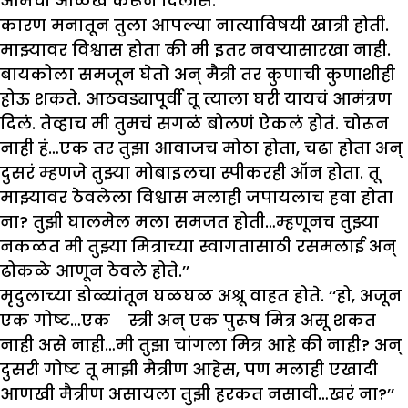
आमची ओळख करून दिलीस.’’
कारण मनातून तुला आपल्या नात्याविषयी खात्री होती.
माझ्यावर विश्वास होता की मी इतर नवऱ्यासारखा नाही.
बायकोला समजून घेतो अन् मैत्री तर कुणाची कुणाशीही
होऊ शकते. आठवड्यापूर्वी तू त्याला घरी यायचं आमंत्रण
दिलं. तेव्हाच मी तुमचं सगळं बोलणं ऐकलं होतं. चोरून
नाही हं…एक तर तुझा आवाजच मोठा होता, चढा होता अन्
दुसरं म्हणजे तुझ्या मोबाइलचा स्पीकरही ऑन होता. तू
माझ्यावर ठेवलेला विश्वास मलाही जपायलाच हवा होता
ना? तुझी घालमेल मला समजत होती…म्हणूनच तुझ्या
नकळत मी तुझ्या मित्राच्या स्वागतासाठी रसमलाई अन्
ढोकळे आणून ठेवले होते.’’
मृदुलाच्या डोळ्यांतून घळघळ अश्रू वाहत होते. ‘‘हो, अजून
एक गोष्ट…एक स्त्री अन् एक पुरूष मित्र असू शकत
नाही असे नाही…मी तुझा चांगला मित्र आहे की नाही? अन्
दुसरी गोष्ट तू माझी मैत्रीण आहेस, पण मलाही एखादी
आणखी मैत्रीण असायला तुझी हरकत नसावी…खरं ना?’’