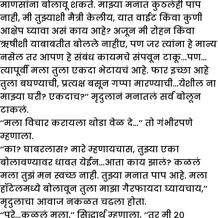
माणसांना बोलावू शकते. माझ्या मनात कुठलंही पाप
नाही, मी तुझ्याशी मैत्री केलीय, यात वाईट किंवा कुणी
आक्षेप घ्यावा असं काय आहे? अजून मी रोहन किंवा
ऋषीशी याबाबतीत बोलले नाहीए, पण जर त्यांना हे मान्य
नसेल तर आपण हे संबंध कायमचे संपवून टाकू…पण…
त्यापूर्वी मला तुला एकदा भेटायचं आहे. फार इच्छा आहे
तुला बघण्याची, प्रत्यक्ष बसून गप्पा मारण्याची…येशील ना
माझ्या घरी? एकदाच?’’ मृदुलानं मनातलं सर्व बोलून
टाकलं.
‘‘मला विचार करायला थोडा वेळ दे…’’ तो गंभीरपणे
म्हणाला.
‘‘का? घाबरलास? मारे म्हणायचास, तुझ्या एका
बोलावण्यावर धावत येईन…आता काय झालं? कळलं
मला तुझं मन स्वच्छ नाही. तुझ्या मनात पाप आहे. मला
हॉटेलमध्ये बोलावून तुला माझा गैरफायदा घ्यायचाय,’’
मृदुलाचा आवाज नकळत चढला होता.
‘‘पुरे…कळलं मला,’’ सिद्धार्थ म्हणाला, ‘‘तर मी २०