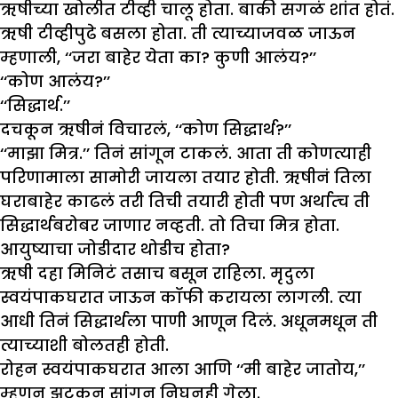
ऋषीच्या खोलीत टीव्ही चालू होता. बाकी सगळं शांत होतं.
ऋषी टीव्हीपुढे बसला होता. ती त्याच्याजवळ जाऊन
म्हणाली, ‘‘जरा बाहेर येता का? कुणी आलंय?’’
‘‘कोण आलंय?’’
‘‘सिद्धार्थ.’’
दचकून ऋषीनं विचारलं, ‘‘कोण सिद्धार्थ?’’
‘‘माझा मित्र.’’ तिनं सांगून टाकलं. आता ती कोणत्याही
परिणामाला सामोरी जायला तयार होती. ऋषीनं तिला
घराबाहेर काढलं तरी तिची तयारी होती पण अर्थात्च ती
सिद्धार्थबरोबर जाणार नव्हती. तो तिचा मित्र होता.
आयुष्याचा जोडीदार थोडीच होता?
ऋषी दहा मिनिटं तसाच बसून राहिला. मृदुला
स्वयंपाकघरात जाऊन कॉफी करायला लागली. त्या
आधी तिनं सिद्धार्थला पाणी आणून दिलं. अधूनमधून ती
त्याच्याशी बोलतही होती.
रोहन स्वयंपाकघरात आला आणि ‘‘मी बाहेर जातोय,’’
म्हणून झटकन् सांगून निघूनही गेला.