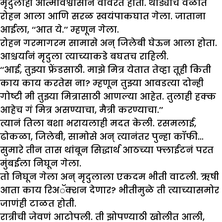
मृदुलाही आत्मविश्वासानं वावरत होती. थोड्याच वेळात
रोहन आला आणि सरळ स्वयंपाकघात गेला. जाताना
आईला, ‘‘आत ये.’’ म्हणून गेला.
रोहन गरमागरम सामासे अन् जिलेबी घेऊन आला होता.
आश्चर्यानं मृदुला त्याच्याकडे बघतच राहिली.
‘‘आई, तुझ्या फ्रेंडसाठी. माझे मित्र येतात तेव्हा तूही किती
काय काय करतेस ना? म्हणून तुझ्या आवडत्या दोन्ही
गोष्टी मी तुझ्या मित्रासाठी आणल्या आहेत. तुलाही हक्क
आहेच गं मित्र असण्याचा, मैत्री करण्याचा.’’
त्यानं तिला बशा भरायलाही मदत केली. रसमलाई,
ढोकळा, जिलेबी, सामोसे अन् त्यानंतर पुन्हा कॉफी…
सुमारे तीन तास थांबून सिद्धार्थ आठच्या फ्लाईटनं परत
मुंबईला निघून गेला.
तो निघून गेला अन् मृदुलाला एकदम भीती वाटली. ऋषी
आता काय रिअॅक्शन देणार? भीतीमुळे ती त्याच्यासमोर
जाणंही टाळत होती.
रात्रीची जेवणं आटोपली. ती झोपण्याठी खोलीत आली,