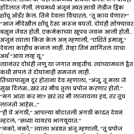
हॉटेलात गेली. लंचमध्ये अंजूनं स्वत:साठी लेडीज ड्रिंक
शोंचू ऑर्डर केलं. तिने देवला विचारलं, ‘‘तू काय घेणार?’’
‘‘आज मीदेखील शोंचू टेस्ट करून बघतो. दोघंही सोफ्यावर
बसून जेवत होती. एकमेकांच्या खूपच जवळ आली होती..
अंजूनं त्याला किस केलं अन् म्हणाली, ‘‘एशिते इमासू.’’
देवला काहीच कळलं नाही. तेव्हा तिनं सांगितलं याचा
अर्थ ‘‘आय लव्ह यू.’’
त्यानंतर दोघंही जणू या जगात नव्हतीच. त्यांच्यामधलं द्वैत
कधी संपलं ते दोघांनाही समजलं नाही.
तिच्यापासून दूर होताना देव म्हणाला, ‘‘अंजू, तू मला जे
सुख दिलंस…खरं तर मीच तुला प्रपोज करणार होतो.’’
‘‘मग आता कर ना? खरं तर मी लाजायला हवं, तर तूच
लाजतो आहेस…’’
‘‘ही घे अंगठी,’’ आपल्या बोटातली अंगठी काढत देवनं
म्हटलं, ‘‘सध्या यावरच भागवूयात.’’
‘‘नको, नको,’’ त्याला अडवत अंजू म्हणाली, ‘‘तू प्रपोज