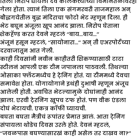
तिला निरोप द्यायला देव कोलकत्त्याच्या विमानतळावरही
गेला होता. त्यानं तिला एक संगमरवरी ताजमहाल अन्
बौद्धगयेतील बुद्ध मंदिराचा फोटो भेट म्हणून दिला. ही
भेट बघून अंजूला खूप आनंद झाला. निरोप घेताना
शेकहॅण्ड करत देवने म्हटलं ‘‘बाय…बाय…’’
अंजूनं हसून म्हटलं, ‘‘सायोनारा…’’ अन् ती एअरपोर्टच्या
दरवाजातून आत गेली.
काही दिवसांनी नवीन काहीतरी शिकण्यासाठी टाटा
स्टीलनं आपली एक टीम जपानला पाठवली. तिथल्या
ओसाका फ्लॅटमध्येच हे टे्निंग होतं. या टीममध्ये देवचा
समावेश होता. योगायोगाने इथंही दुभाषी म्हणून अंजूच
आलेली होती. अवचित भेटल्यामुळे दोघांनाही आनंद
झाला. एरवी टे्रनिंग खूपच टफ होतं. पण वीक एंडला
दोघं भेटायची. एकत्र कॉफी घ्यायची.
बघता बघता मैत्रीचं रूपांतर प्रेमात झालं. आता टे्निंग
संपायला थोडेच दिवस उरले होते. देवनं म्हटलं,
‘‘जवळपास बघण्यासारखं काही असेल तर दाखव ना?’’