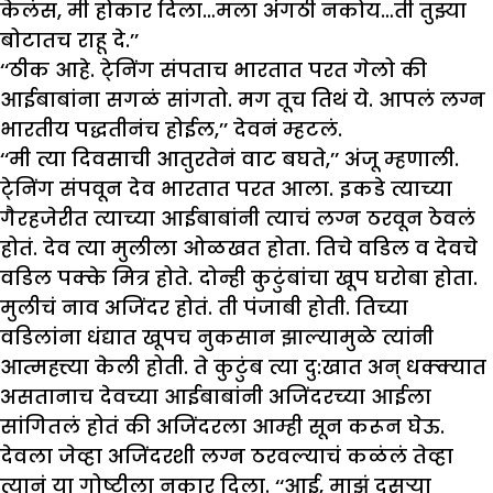
केलंस, मी होकार दिला…मला अंगठी नकोय…ती तुझ्या
बोटातच राहू दे.’’
‘‘ठीक आहे. टे्निंग संपताच भारतात परत गेलो की
आईबाबांना सगळं सांगतो. मग तूच तिथं ये. आपलं लग्न
भारतीय पद्धतीनंच होईल,’’ देवनं म्हटलं.
‘‘मी त्या दिवसाची आतुरतेनं वाट बघते,’’ अंजू म्हणाली.
टे्निंग संपवून देव भारतात परत आला. इकडे त्याच्या
गैरहजेरीत त्याच्या आईबाबांनी त्याचं लग्न ठरवून ठेवलं
होतं. देव त्या मुलीला ओळखत होता. तिचे वडिल व देवचे
वडिल पक्के मित्र होते. दोन्ही कुटुंबांचा खूप घरोबा होता.
मुलीचं नाव अजिंदर होतं. ती पंजाबी होती. तिच्या
वडिलांना धंद्यात खूपच नुकसान झाल्यामुळे त्यांनी
आत्महत्त्या केली होती. ते कुटुंब त्या दु:खात अन् धक्क्यात
असतानाच देवच्या आईबाबांनी अजिंदरच्या आईला
सांगितलं होतं की अजिंदरला आम्ही सून करून घेऊ.
देवला जेव्हा अजिंदरशी लग्न ठरवल्याचं कळंलं तेव्हा
त्यानं या गोष्टीला नकार दिला. ‘‘आई, माझं दुसऱ्या