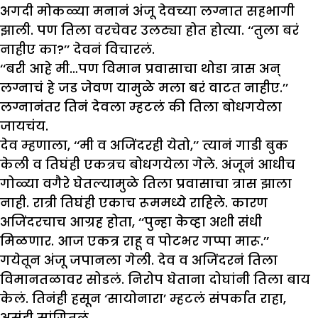
अगदी मोकळ्या मनानं अंजू देवच्या लग्नात सहभागी
झाली. पण तिला वरचेवर उलट्या होत होत्या. ‘‘तुला बरं
नाहीए का?’’ देवनं विचारलं.
‘‘बरी आहे मी…पण विमान प्रवासाचा थोडा त्रास अन्
लग्नाचं हे जड जेवण यामुळे मला बरं वाटत नाहीए.’’
लग्नानंतर तिनं देवला म्हटलं की तिला बोधगयेला
जायचंय.
देव म्हणाला, ‘‘मी व अजिंदरही येतो,’’ त्यानं गाडी बुक
केली व तिघंही एकत्रच बोधगयेला गेले. अंजूनं आधीच
गोळ्या वगैरे घेतल्यामुळे तिला प्रवासाचा त्रास झाला
नाही. रात्री तिघंही एकाच रूममध्ये राहिले. कारण
अजिंदरचाच आग्रह होता, ‘‘पुन्हा केव्हा अशी संधी
मिळणार. आज एकत्र राहू व पोटभर गप्पा मारू.’’
गयेतून अंजू जपानला गेली. देव व अजिंदरनं तिला
विमानतळावर सोडलं. निरोप घेताना दोघांनी तिला बाय
केलं. तिनंही हसून ‘सायोनारा’ म्हटलं संपर्कात राहा,
असंही सांगितलं.