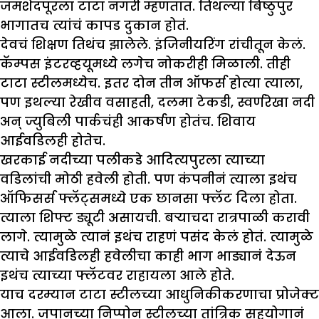
जमशेदपूरला टाटा नगरी म्हणतात. तिथल्या बिष्ठुपुर
भागातच त्यांचं कापड दुकान होतं.
देवचं शिक्षण तिथंच झालेले. इंजिनीयरिंग रांचीतून केलं.
कॅम्पस इंटरव्हयूमध्ये लगेच नोकरीही मिळाली. तीही
टाटा स्टीलमध्येच. इतर दोन तीन ऑफर्स होत्या त्याला,
पण इथल्या रेखीव वसाहती, दलमा टेकडी, स्वर्णरेखा नदी
अन् ज्युबिली पार्कचंही आकर्षण होतंच. शिवाय
आईवडिलही होतेच.
खरकाई नदीच्या पलीकडे आदित्यपुरला त्याच्या
वडिलांची मोठी हवेली होती. पण कंपनीनं त्याला इथंच
ऑफिसर्स फ्लॅट्समध्ये एक छानसा फ्लॅट दिला होता.
त्याला शिफ्ट ड्यूटी असायची. बऱ्याचदा रात्रपाळी करावी
लागे. त्यामुळे त्यानं इथंच राहणं पसंद केलं होतं. त्यामुळे
त्याचे आईवडिलही हवेलीचा काही भाग भाड्यानं देऊन
इथंच त्याच्या फ्लॅटवर राहायला आले होते.
याच दरम्यान टाटा स्टीलच्या आधुनिकीकरणाचा प्रोजेक्ट
आला. जपानच्या निप्पोन स्टीलच्या तांत्रिक सहयोगानं