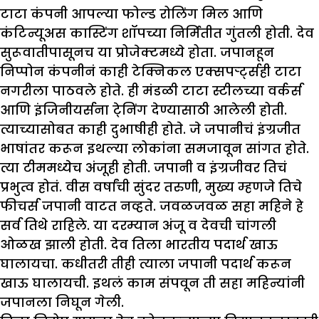
टाटा कंपनी आपल्या फोल्ड रोलिंग मिल आणि
कंटिन्यूअस कास्टिंग शॉपच्या निर्मितीत गुंतली होती. देव
सुरूवातीपासूनच या प्रोजेक्टमध्ये होता. जपानहून
निप्पोन कंपनीनं काही टेक्निकल एक्सपर्र्ट्सही टाटा
नगरीला पाठवले होते. ही मंडळी टाटा स्टीलच्या वर्कर्स
आणि इंजिनीयर्सना टे्निंग देण्यासाठी आलेली होती.
त्याच्यासोबत काही दुभाषीही होते. जे जपानीचं इंग्रजीत
भाषांतर करून इथल्या लोकांना समजावून सांगत होते.
त्या टीममध्येच अंजूही होती. जपानी व इंग्रजीवर तिचं
प्रभुत्व होतं. वीस वर्षांची सुंदर तरुणी, मुख्य म्हणजे तिचे
फीचर्स जपानी वाटत नव्हते. जवळजवळ सहा महिने हे
सर्व तिथे राहिले. या दरम्यान अंजू व देवची चांगली
ओळख झाली होती. देव तिला भारतीय पदार्थ खाऊ
घालायचा. कधीतरी तीही त्याला जपानी पदार्थ करून
खाऊ घालायची. इथलं काम संपवून ती सहा महिन्यांनी
जपानला निघून गेली.