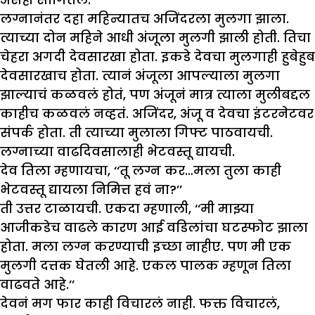
लग्नानंतर दहा महिन्यातच अजिंदरला मुलगा झाला.
त्याच्या दोन महिने आधी अंजूला मुलगी झाली होती. तिचा
चेहरा अगदी देवसारखा होता. इकडे देवचा मुलगाही हुबेहुब
देवसारखाच होता. त्यानं अंजूला आपल्याला मुलगा
झाल्याचं कळवलं होतं, पण अंजूनं मात्र त्याला मुलीबद्दल
काहीच कळवलं नव्हतं. अजिंदर, अंजू व देवचा इंटरनेटवर
संपर्क होता. ती त्याच्या मुलाला गिफ्ट पाठवायची.
लग्नाच्या वाढदिवसालाही भेटवस्तू द्यायची.
देव तिला म्हणायचा, ‘‘तू लग्न कर…मला तुला काही
भेटवस्तू द्यायला निमित्त हवं ना?’’
ती उत्तर टाळायची. एकदा म्हणाली, ‘‘मी माझ्या
आजीकडेच वाढले कारण आई वडिलांचा घटस्फोट झाला
होता. मला लग्न करण्याची इच्छा नाहीए. पण मी एक
मुलगी दत्तक घेतली आहे. एकल पालक म्हणून तिला
वाढवते आहे.’’
देवनं मग फार काही विचारलं नाही. फक्त विचारलं,