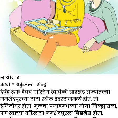
सायोनारा
कथा * शकुंतला सिन्हा
देवेंद्र ऊर्फ देवचं पोस्टिंग त्यावेळी झारखंड राज्यातल्या
जमशेदपूरच्या टाटा स्टील इंडस्ट्रीजमध्ये होतं. तो
इंजिनीयर होता. मुळचा पंजाबमधल्या मोगा जिल्ह्यातला,
पण त्याच्या वडिलांचा जमशेदपूरला बिझनेस होता.