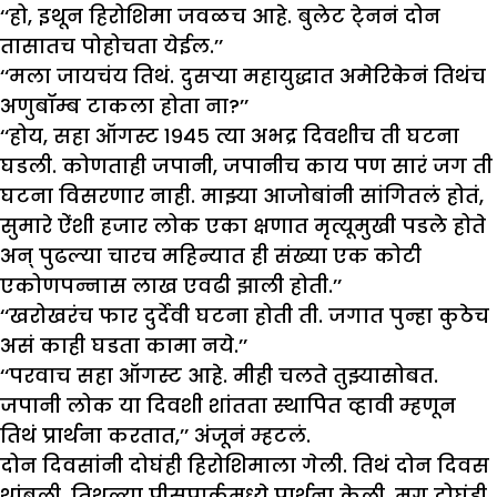
‘‘हो, इथून हिरोशिमा जवळच आहे. बुलेट टे्ननं दोन
तासातच पोहोचता येईल.’’
‘‘मला जायचंय तिथं. दुसऱ्या महायुद्धात अमेरिकेनं तिथंच
अणुबॉम्ब टाकला होता ना?’’
‘‘होय, सहा ऑगस्ट १९४५ त्या अभद्र दिवशीच ती घटना
घडली. कोणताही जपानी, जपानीच काय पण सारं जग ती
घटना विसरणार नाही. माझ्या आजोबांनी सांगितलं होतं,
सुमारे ऐंशी हजार लोक एका क्षणात मृत्यूमुखी पडले होते
अन् पुढल्या चारच महिन्यात ही संख्या एक कोटी
एकोणपन्नास लाख एवढी झाली होती.’’
‘‘खरोखरंच फार दुर्देवी घटना होती ती. जगात पुन्हा कुठेच
असं काही घडता कामा नये.’’
‘‘परवाच सहा ऑगस्ट आहे. मीही चलते तुझ्यासोबत.
जपानी लोक या दिवशी शांतता स्थापित व्हावी म्हणून
तिथं प्रार्थना करतात,’’ अंजूनं म्हटलं.
दोन दिवसांनी दोघंही हिरोशिमाला गेली. तिथं दोन दिवस
थांबली. तिथल्या पीसपार्कमध्ये प्रार्थना केली. मग दोघंही