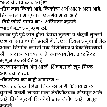
‘‘मुलीचं नाव काय आहे?’’
‘‘तिचं नाव किको आहे. किकोचा अर्थ ‘आशा’ असा आहे.
तिच माझ्या आयुष्याची एकमेव आशा आहे.’’
‘‘तिचे फोटो पाठव ना?’’ अजिंदरनं म्हटलं.
‘‘पाठवेन…’’ अंजू म्हणाली.
काळ पुढे पुढे जात होता. देवचा मुलगा व अंजूची मुलगी
एव्हाना सात वर्षांची झाली होती. एक दिवस अंजूचा ई मेल
आला. निप्पोन कंपनी एक इंजिनियर व टेकनियन्सची
टीम टाटाला पाठवते आहे. त्यांच्याबरोबर इंटरप्रिटर
म्हणून अंजली येते आहे.
ठरल्याप्रमाणेच अंजू आली. शिवमसाठी खूप गिफ्ट
आणल्या होत्या.
‘‘किकोला का नाही आणलंस?’’
‘‘एक तर तिला व्हिसा मिळाला नाही. शिवाय शाळा
बुडाली असती. माझ्या एका मैत्रीणीजवळ सोपवून आले
आहे. तिची मुलगी किकोची खास मैत्रीण आहे,’’ अंजूनं
म्हटलं.