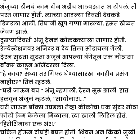
अंजूच्या टीमचं काम दोन अडीच आठवड्यात आटोपलं. ती
परत जाणार होती. त्याच्या आदल्या दिवशी देवकडे
डिनरला आली. तिघांनी खूप गप्पा मारल्या. हसत खेळत
जेवण झालं.
दुसऱ्यादिवशी अंजू टे्ननं कोलकत्त्याला जाणार होती.
रेल्वेस्टेशनवर अजिंदर व देव तिला सोडायला गेली.
टे्रन सुटता सुटता अंजूनं आपल्या बॅगेतून एक मोठासा
बॉक्स काढून अजिंदरला दिला.
‘‘हे काय? सध्या तर गिफ्ट घेण्यासारखा काहीच प्रसंग
नाहीए?’’ तिनं म्हटलं.
‘‘घरी जाऊन बघ.’’ अंजू म्हणाली. टे्रन सुरू झाली. हात
हलवून अंजूनं म्हटलं, ‘‘सायोनारा…’’
घरी जाऊन बॉक्स उघडला तेव्हा कीकोचा एक सुंदर मोठा
फोटो फ्रेम केलेला मिळाला. त्या खाली लिहिलं होतं,
‘हिरोशिमाचा एक अंश.’
चकित होऊन दोघंही बघत होती. शिवम अन किको जुळी