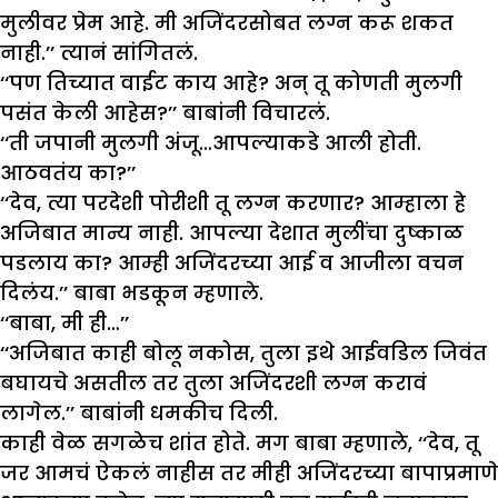
मुलीवर प्रेम आहे. मी अजिंदरसोबत लग्न करू शकत
नाही.’’ त्यानं सांगितलं.
‘‘पण तिच्यात वाईट काय आहे? अन् तू कोणती मुलगी
पसंत केली आहेस?’’ बाबांनी विचारलं.
‘‘ती जपानी मुलगी अंजू…आपल्याकडे आली होती.
आठवतंय का?’’
‘‘देव, त्या परदेशी पोरीशी तू लग्न करणार? आम्हाला हे
अजिबात मान्य नाही. आपल्या देशात मुलींचा दुष्काळ
पडलाय का? आम्ही अजिंदरच्या आई व आजीला वचन
दिलंय.’’ बाबा भडकून म्हणाले.
‘‘बाबा, मी ही…’’
‘‘अजिबात काही बोलू नकोस, तुला इथे आईवडिल जिवंत
बघायचे असतील तर तुला अजिंदरशी लग्न करावं
लागेल.’’ बाबांनी धमकीच दिली.
काही वेळ सगळेच शांत होते. मग बाबा म्हणाले, ‘‘देव, तू
जर आमचं ऐकलं नाहीस तर मीही अजिंदरच्या बापाप्रमाणे