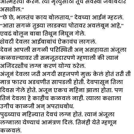
आत्महत्या करेन. त्या मृत्युसाठी तूच सर्वस्वी जबाबदार
असशील.’’
‘‘छे छे, भलतंच काय बोलताय,’’ देवच्या आईनं म्हटलं.
‘‘आता सगळं तुझ्या लाडक्या पोरावर अवलंबून आहे,’’
एवढं बोलून बाबा तिथून निघून गेले.
शेवटी देवला आईबाबांचं ऐकावंच लागलं.
देवनं आपली सगळी परिस्थिती अन् असहायता अंजूला
कळवल्यावर ती समजूतदारपणे म्हणाली की त्यानं
अजिंदरशीच लग्न करणं योग्य ठरेल.
अंजूनं देवला जरी अगदी सहजपणे मुक्त केलं होतं तरी ती
मात्र फारच अडचणीत सापडली होती. देवपासून तिला
दिवस गेले होते. अजून एकच महिना झाला होता. पण
तिनं देवला हे काहीच कळवलं नाही. त्याला कशाला
उगीच काळजी अन् अपराधबोध.
पुढच्याच महिन्यात देवचं लग्न होतं. त्यानं अंजूला
लग्नाला येण्याचं आमंत्रण दिलं. तिनंही येते म्हणून
कळवलं.