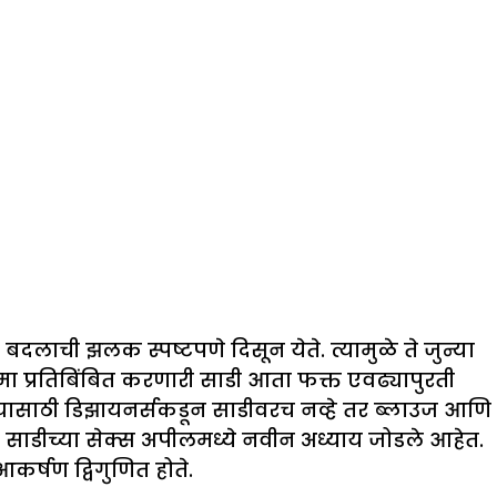
बदलाची झलक स्पष्टपणे दिसून येते. त्यामुळे ते जुन्या
ा प्रतिबिंबित करणारी साडी आता फक्त एवढ्यापुरती
ेण्यासाठी डिझायनर्सकडून साडीवरच नव्हे तर ब्लाउज आणि
ी साडीच्या सेक्स अपीलमध्ये नवीन अध्याय जोडले आहेत.
र्षण द्विगुणित होते.