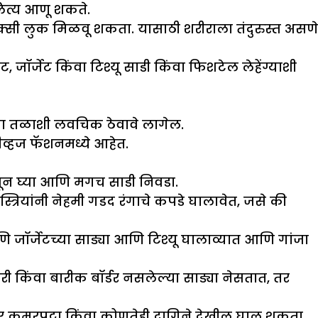
लित्य आणू शकते.
्सी लुक मिळवू शकता. यासाठी शरीराला तंदुरुस्त असणे
ॉर्जेट किंवा टिश्यू साडी किंवा फिशटेल लेहेंग्याशी
्या तळाशी लवचिक ठेवावे लागेल.
ीव्हज फॅशनमध्ये आहेत.
समजून घ्या आणि मगच साडी निवडा.
्रियांनी नेहमी गडद रंगाचे कपडे घालावेत, जसे की
णि जॉर्जेटच्या साड्या आणि टिश्यू घालाव्यात आणि गांजा
नारी किंवा बारीक बॉर्डर नसलेल्या साड्या नेसतात, तर
र कमरपट्टा किंवा कोणतेही दागिने देखील घालू शकता.