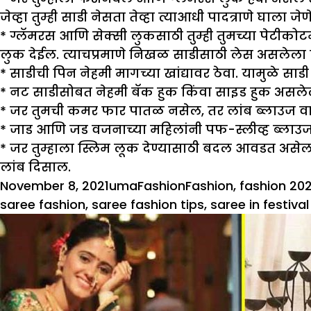
जेव्हा तुम्ही साडी नेसता तेव्हा त्याआधी पादत्राणे घाला
*
ग्लॅमरस आणि सेक्सी लुकसाठी तुम्ही तुमच्या पेटीक
लुक देईल. त्याचप्रमाणे निखळ साडीसाठी लेस असलेला
*
साडीची पिन नेहमी मागच्या खांद्यावर ठेवा. यामुळे 
*
नट साडीसोबत नेहमी बॅक हुक किंवा साइड हुक असलेला
*
जर तुमची कमर फार पातळ नसेल, तर लांब ब्लाउज वा
* जाड आणि जड वजनाच्या महिलांनी पफ-स्लीव्ह ब्लाउज 
*
जर तुम्हाला स्लिम लूक देण्यासाठी बदल आवडत असे
लांब दिसाल.
Posted
Author
Categories
Tags
November 8, 2021
uma
Fashion
Fashion
,
fashion 202
on
saree fashion
,
saree fashion tips
,
saree in festiva