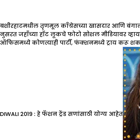
बशीरहाटमधील तृणमूल काँग्रेसच्या खासदार आणि बंगाली 
नुसरत जहाँच्या हॉट लूकचे फोटो सोशल मीडियावर व्हायरल
ऑफिसमध्ये कोणत्याही पार्टी, फंक्शनमध्ये ट्राय करू श
DIWALI 2019
:
हे फॅशन ट्रेंड सणांसाठी योग्य आहेत