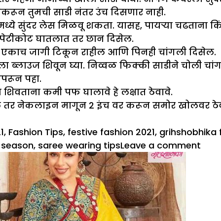
 जेणेकरून तुमची साडी नंतर उंच दिसणार नाही.
ोटमध्ये सुंदर लेस मिळवू शकता. यासह, पायऱ्या चढताना
 पेटीकोट घातलात तर छान दिसेल.
साडी एकाच जागी टिकून राहील आणि पिनही चांगली दिसेल.
 ब्लाउज शिवून घ्या. निव्वळ फिक्की साडीने चोली चां
परून पहा.
शिवताना कमी पफ घालावे हे लक्षात ठेवावे.
ल तर नेकलाइन मागून 2 इंच वर करून समोर खोलवर ठेवल
1
,
Fashion Tips
,
festive fashion 2021
,
grihshobhika f
on
l season
,
saree wearing tips
Leave a comment
Diwa
Spec
:
साडी
नेसण