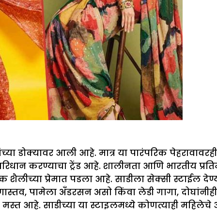
च्या डोक्यावर आली आहे. मात्र या पारंपरिक पेहरावावरही 
धान करण्याचा ट्रेंड आहे. शालीनता आणि भारतीय प्रतिम
दक शैलीच्या प्रेमात पडला आहे. साडीला सेक्सी स्टाईल द
ास्तव, पामेला अँडरसन असो किंवा लेडी गागा, दोघांनीह
त आहे. साडीच्या या स्टाइलमध्ये कोणत्याही महिलेचे आक