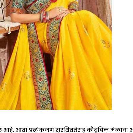
नवी
शैली
ाले आहे. आता प्रत्येकजण सुरक्षिततेसह कौटुंबिक मेळावा 