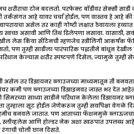
 शरीराचा टोन बदलतो. परफेक्ट बॉडीवर सेक्सी साडी ने
िती तर्कसंगत आहे यावर चर्चा होईल, पण वास्तव हे आहे
वापरायचा असेल तर काही गोष्टी लक्षात ठेवायला हव्यात
तिशय स्वच्छ असावी आणि तिथं ढिलेपणा नसावा. यासाठी, सर
ील लेस किंवा सॅटिनची म्हणजेच स्त्रीलिंगी आकर्षक फॅ
िसतो, पण तुम्ही साडीला पारंपारिक पद्धतीने बांधून देखी
परिधान केल्यास शरीर स्पष्टपणे दिसेल, ज्यामुळे तुम्ही
सेल तर डिझायनर ब्लाउजच्या माध्यमातून ती बनवता येत
वर कमी पण ब्लाउजच्या डिझाइनवर जास्त भर देत आहेत. ह
णि सिमरच्या साध्या साडीने परिधान केलेला डिझायनर ब्ला
 तुम्हाला सूट होईल जेणेकरून तुम्ही सर्वांपेक्षा वेगळे 
नेहमीच बनवले जातात. पण आताच्या फॅशनमुळे ब्लाऊजचा फॅ
ेक, स्लीव्हलेस आणि होल्डर नेक अशा स्वरूपात उपलब्ध आह
 रंगाची चोली छान दिसते.