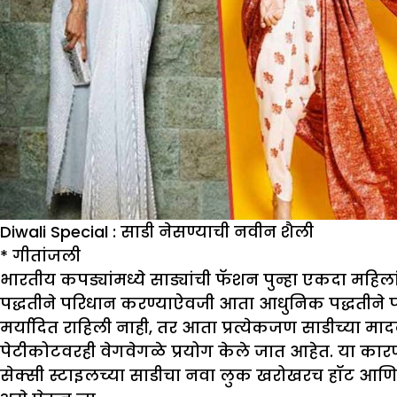
Diwali Special : साडी नेसण्याची नवीन शैली
*
गीतांजली
भारतीय कपड्यांमध्ये साड्यांची फॅशन पुन्हा एकदा महिलां
पद्धतीने परिधान करण्याऐवजी आता आधुनिक पद्धतीने परि
मर्यादित राहिली नाही, तर आता प्रत्येकजण साडीच्या मा
पेटीकोटवरही वेगवेगळे प्रयोग केले जात आहेत. या कारण
सेक्सी स्टाइलच्या साडीचा नवा लुक खरोखरच हॉट आणि मस्