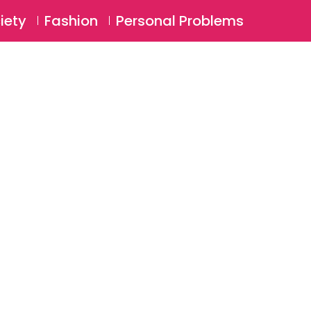
⚲
BSCRIBE
Login
iety
Fashion
Personal Problems
⚲