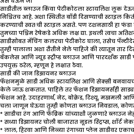
असे घेऊन जा
साडीतील ब्लाउज किंवा पेटीकोटला स्टायलिश लूक देऊनच
निश्चितच आहे. अशा स्थितीत बॉडी दिसण्याची स्टाइल क
करण्याची स्वतःची स्टाइल असते. पण टशनसाठी हा फंडा 
तुमच्या पश्चिम रेषेकडे अधिक लक्ष द्या. इथली त्वचा अ
साडीसोबत मॅचिंग कलरचा पेटीकोट घाला, तसेच पॅन्टीदेख
तुम्ही पालाला अशा रीतीने नेले पाहिजे की त्यातून तार द
बॅकलेस आणि न्यूड स्ट्रीप्ड ब्लाउज आणि पारदर्शक साडी 
उपयुक्त ठरेल, म्हणून हे लक्षात ठेवा.
साडी की जान डिझायनर ब्लाउज
फॅशनमुळे साडी अधिक स्टायलिश आणि सेक्सी बनवायची अ
केले जाऊ शकतात. पाहिले तर फॅशन डिझायनर्सही साड्यां
फॅशन आहे. उदाहरणार्थ, नेट, बोक्रेड, टिश्यू, मखमली आ
चला जाणून घेऊया तुम्ही कोणता ब्लाउज निवडाल
,
कोणता
*
साडीचा रंग आणि फॅब्रिक यांच्याशी जुळणारे ब्लाउज 
*
सध्या डिझायनर चोली बाजारात नूडल स्ट्रिप्स, शॉर्ट न
*
लाल, हिरवा आणि निळ्या रंगाच्या प्लेन साडीवर एकाच