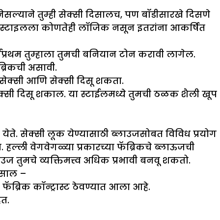
सल्याने तुम्ही सेक्सी दिसालच, पण बॉडीसारखे दिसणे
 की स्टाइलला कोणतेही लॉजिक नसून इतरांना आकर्षित
्वप्रथम तुम्हाला तुमची बनियान टोन करावी लागेल.
ब्रिकची असावी.
ल सेक्सी आणि सेक्सी दिसू शकता.
 सेक्सी दिसू शकाल. या स्टाईलमध्ये तुमची ठळक शैली खूप
े. सेक्सी लूक येण्यासाठी ब्लाउजसोबत विविध प्रयोग
ल्ली वेगवेगळ्या प्रकारच्या फॅब्रिकचे ब्लाऊजची
उज तुमचे व्यक्तिमत्त्व अधिक प्रभावी बनवू शकतो.
दिसाल –
ब्रिक कॉन्ट्रास्ट ठेवण्यात आला आहे.
ेत.