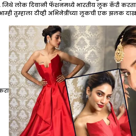
 जिथे लोक दिवाळी फॅशनमध्ये भारतीय लूक कॅरी करताना 
ही तुम्हाला टीव्ही अभिनेत्रींच्या लूकची एक झलक दाख
 करा