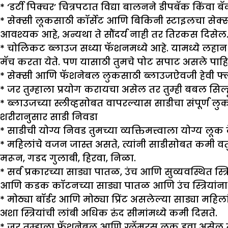
* ‘डर्टी पिक्चर’ चित्रपटात विद्या बालनने डीपबॅक किंव
* सेक्सी लूकसाठी कॉर्सेट आणि बिकिनी स्टाइलचा सेक्
आवश्यक आहे, अन्यथा ते सौंदर्य नाही तर तिरकस दिसेल
* चोलिकट ब्लाउज सध्या फॅशनमध्ये आहे. यामध्ये लहान-मो
मॅच करता येते. पण यासाठी तुमचे पोट सपाट असले पाहि
* सेक्सी आणि फॅशनेबल लुकसाठी ब्लाउजऐवजी हेवी फ्ल
* जर तुम्हाला प्रयोग करायचा असेल तर तुम्ही बबल सि
* ब्लाउजच्या स्लीव्हसोबत वापरल्यास साडीचा संपूर्ण 
शरीरानुसार साडी निवडा
* साडीची योग्य निवड तुमच्या व्यक्तिमत्त्वाला योग्य लू
*
महिलांचे वजन जास्त असते, त्यांनी साडीसोबत कमी वर्
मरून, गडद गुलाबी, हिरवा, निळा.
*
सर्व प्रकारच्या साड्या पातळ, उंच आणि सुव्यवस्थित स्
आणि कडक कॉटनच्या साड्या पातळ आणि उंच स्त्रियांन
*
मोठ्या बॉर्डर आणि मोठ्या प्रिंट असलेल्या साड्या महिल
अशा स्त्रियांची लांबी अधिक रुंद सीमांमध्ये कमी दिसते.
* जर तुम्हाला फॅशनेबल आणि ग्लॅमरस लुक हवा असेल तर