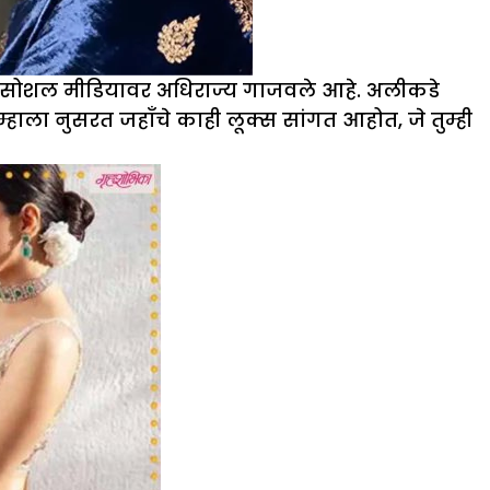
एकदा सोशल मीडियावर अधिराज्य गाजवले आहे. अलीकडे
्हाला नुसरत जहाँचे काही लूक्स सांगत आहोत, जे तुम्ही