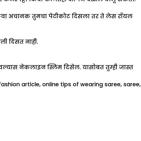
 किंवा अचानक तुमचा पेटीकोट दिसला तर ते लेस रॉयल
गली दिसत नाही.
्यास नेकलाइन स्लिम दिसेल. यासोबत तुम्ही जास्त
ashion article
,
online tips of wearing saree
,
saree
,
li
ial
्याची