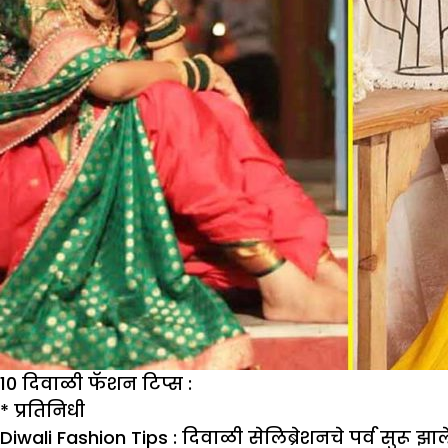
10 दिवाळी फॅशन टिप्स :
* प्रतिनिधी
Diwali Fashion Tips :
दिवाळी सेलिब्रेशनचे पर्व सुरू झ