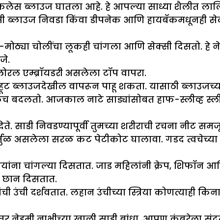
ा बॅकलेस ब्लाउज घातला आहे. हे आपल्या साध्या शैलीत ला
सी ब्लाउज निवडा किंवा डीपनेक आणि हायबॅकमधूनही सेक
.
ठ्या चोलींचा लूकही चांगला आणि सेक्सी दिसतो. हे नेट, ज
जे.
ोरल एम्ब्रॉयडरी असलेला टॉप वापरा.
ल्हूट ब्लाउजदेखील वापरून पाहू शकता. यासाठी ब्लाउजच
लुकच बदलतो. आजकाल नाटे साड्यांसोबत हाफ-स्लीव्ह स्ल
क देते. साडी निवडण्यापूर्वी तुमच्या शरीराची रचना नीट 
तुळ असलेला सरळ कट पेटीकोट घालावा. गडद त्वचेच्या स्त
त्रियांना चांगल्या दिसतात. जाड महिलांनी क्रेप, शिफॉन आ
ा छान दिसतात.
ांची उंची दर्शवतात. लहान उंचीच्या स्त्रिया कोणत्याही कि
 नेहमी नाभीच्या खाली साडी बांधा. आपण कंबरेला सुंद