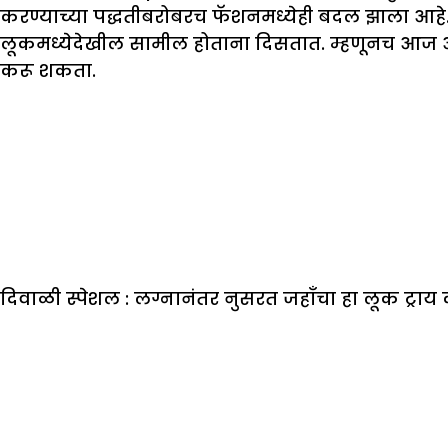
करण्याच्या पद्धतीबरोबरच फॅशनमध्येही बदल झाला आहे.
लूकमध्येदेखील सामील होताना दिसतात. म्हणूनच आज आम्
करू शकता.
दिवाळी स्पेशल
: लग्नानंतर नुसरत जहाँचा हा लूक ट्राय