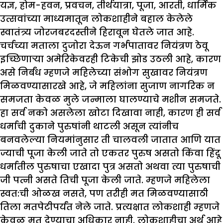
यज्ञ, होम-हवन, प्रवचन, तीर्थयात्रा, पूजा, आरती, धार्मिक
उत्सवांच्या माध्यमातून लोकशाहीने बहाल केलेले
स्वातंत्र्य जोरजबरदस्तीने हिरावून घेतले जात आहे.
चर्चच्या मताला दुजोरा देऊन गर्भपातावर नियंत्रण ठेवू
इच्छिणाऱ्या अमेरिकेवरही टिकेची झोड उठली आहे, कारण
असे निर्बंध म्हणजे महिलेच्या संभोग सुखावर नियंत्रण
मिळवण्यासारखे आहे, जे महिलांना सुजाण नागरिक न
समजता केवळ मुले जन्माला घालण्याचे मशीन समजते.
हा सर्व नको असलेला खोटा दिखावा नाही, कारण ही सर्व
धर्माची दुकाने पुरुषांनी थाटली असून त्यांनीच
बनवलेल्या नियमांनुसार ती चालवली जातात आणि यात
ज्याची पूजा केली जाते तो एकतर पुरुष असतो किंवा हिंदू
धर्मातील पुरुषाचा एखादा पुत्र असतो अथवा त्या पुरुषाची
जी पत्नी असते तिची पूजा केली जाते. म्हणजे महिलेला
स्वत:ची ओळख नसते, पण तरीही मत मिळवण्यासाठी
तिला मतपेटीपर्यंत नेले जाते. प्रत्यक्षात लोकशाही म्हणजे
केवळ मत देण्याचा अधिकार नाही. लोकशाहीचा अर्थ आहे