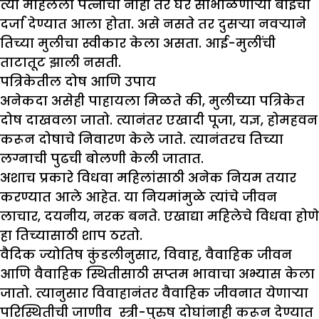
त्या महिलेला पत्नीचा नाही तर घर सांभाळणाऱ्या बाईचा
दर्जा देण्यात आला होता. असे नसते तर दुसऱ्या नवऱ्याने
तिच्या मुलीचा स्वीकार केला असता. आई-मुलींची
ताटातूट झाली नसती.
पत्रिकेतील दोष आणि उपाय
अनेकदा असेही पाहायला मिळते की, मुलीच्या पत्रिकेत
दोष दाखवला जातो. त्यानंतर एखादी पूजा, यज्ञ, होमहवन
करून दोषाचे निवारण केले जाते. त्यानंतरच तिच्या
लग्नाची पुढची बोलणी केली जातात.
अशाच प्रकारे विधवा महिलांसाठी अनेक नियम तयार
करण्यात आले आहेत. या नियमांमुळे त्यांचे जीवन
लाचार, दयनीय, नरक बनते. एखाद्या महिलेचे विधवा होणे
हा तिच्यासाठी शाप ठरतो.
वैदिक ज्योतिष कुंडलीनुसार, विवाह, वैवाहिक जीवन
आणि वैवाहिक स्थितीसाठी सप्तम भावाचा अभ्यास केला
जातो. त्यानुसार विवाहानंतर वैवाहिक जीवनात येणाऱ्या
परिस्थितीची जाणीव स्त्री-पुरुष दोघांनाही करून देण्यात