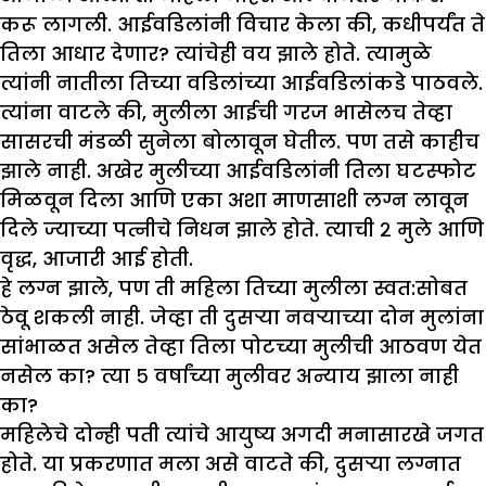
करू लागली. आईवडिलांनी विचार केला की, कधीपर्यंत ते
तिला आधार देणार? त्यांचेही वय झाले होते. त्यामुळे
त्यांनी नातीला तिच्या वडिलांच्या आईवडिलांकडे पाठवले.
त्यांना वाटले की, मुलीला आईची गरज भासेलच तेव्हा
सासरची मंडळी सुनेला बोलावून घेतील. पण तसे काहीच
झाले नाही. अखेर मुलीच्या आईवडिलांनी तिला घटस्फोट
मिळवून दिला आणि एका अशा माणसाशी लग्न लावून
दिले ज्याच्या पत्नीचे निधन झाले होते. त्याची २ मुले आणि
वृद्ध, आजारी आई होती.
हे लग्न झाले, पण ती महिला तिच्या मुलीला स्वत:सोबत
ठेवू शकली नाही. जेव्हा ती दुसऱ्या नवऱ्याच्या दोन मुलांना
सांभाळत असेल तेव्हा तिला पोटच्या मुलीची आठवण येत
नसेल का? त्या ५ वर्षांच्या मुलीवर अन्याय झाला नाही
का?
महिलेचे दोन्ही पती त्यांचे आयुष्य अगदी मनासारखे जगत
होते. या प्रकरणात मला असे वाटते की, दुसऱ्या लग्नात