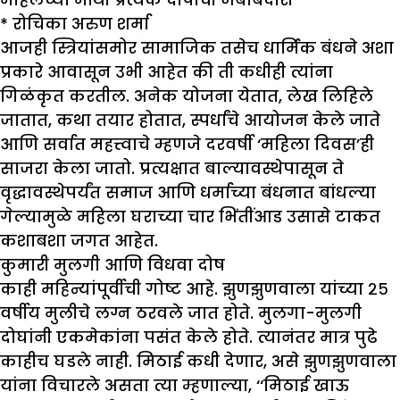
*
रोचिका अरुण शर्मा
आजही स्त्रियांसमोर सामाजिक तसेच धार्मिक बंधने अशा
प्रकारे आवासून उभी आहेत की ती कधीही त्यांना
गिळंकृत करतील. अनेक योजना येतात, लेख लिहिले
जातात, कथा तयार होतात, स्पर्धांचे आयोजन केले जाते
आणि सर्वात महत्त्वाचे म्हणजे दरवर्षी ‘महिला दिवस’ही
साजरा केला जातो. प्रत्यक्षात बाल्यावस्थेपासून ते
वृद्धावस्थेपर्यंत समाज आणि धर्माच्या बंधनात बांधल्या
गेल्यामुळे महिला घराच्या चार भिंतींआड उसासे टाकत
कशाबशा जगत आहेत.
कुमारी मुलगी आणि विधवा दोष
काही महिन्यांपूर्वीची गोष्ट आहे. झुणझुणवाला यांच्या २५
वर्षीय मुलीचे लग्न ठरवले जात होते. मुलगा-मुलगी
दोघांनी एकमेकांना पसंत केले होते. त्यानंतर मात्र पुढे
काहीच घडले नाही. मिठाई कधी देणार, असे झुणझुणवाला
यांना विचारले असता त्या म्हणाल्या, ‘‘मिठाई खाऊ