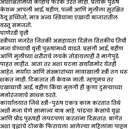
अशिक्षितांमध्ये काहीच फरक उरत नाही. प्रत्येक पुरुष
केवळ आपली आई, बहीण, पत्नी आणि मुलीला सुरक्षित
ठेवू इच्छितो, मात्र अन्य स्त्रियांना एखादी बाजारातील
वस्तू समजतो.
घाणेरडी वृत्ती
स्त्रीच्या नजरेत जितकी असहायता दिसेल तितकीच तिची
मजा घेण्याची वृत्ती पुरुषांमध्ये वाढते. प्रसंगी आई, बहीण
आणि मुलीच्या शरीराचे लचके तोडायलाही ते मागेपुढे
पाहत नाहीत. आता तर अशा घटना सर्वांसमोर येतही
आहेत. मर्यादा आणि संस्कारांच्या नावाखाली स्त्री तग धरू
शकत नाही. टिकतात ती केवळ नाती. म्हणूनच तर
एखाद्याची आई, बहीण किंवा मुलगी ही कुणा दुसऱ्याच्या
मनोरंजनाचे साधन ठरते.
कार्यालयात जिथे स्त्री-पुरुष एकत्र काम करतात तिथे
अशी मजा घेणे सामान्य बाब आहे. पांढऱ्या केसांचे वृद्ध
आणि प्रौढ पुरुषही लंपटपणा करताना दिसतात. बागेत
अशा वृद्धांचे टोळके फिरायला आलेल्या महिलांना पाहून