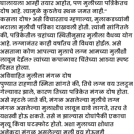
घालायला आम्ही तयार आहोत, पण मुलीच्या पत्रिकेतच
दोष आहे. त्यामुळे कुठलेच स्थळ जमत नाही.’’
कसला दोष? असे विचारताच म्हणाल्या, मुलाकडच्यांनी
भटाला मुलीची पत्रिका दाखवली होती. त्यांनी सांगितले
की, पत्रिकेतील ग्रहांच्या स्थितीनुसार मुलीला वैधव्य योग
आहे. लग्नानंतर काही वर्षांतच ती विधवा होईल. असे
असताना कोण आपल्या मुलाचे लग्न आमच्या मुलीशी
लावून देईल? त्यांच्या कपाळावर चिंतेच्या आठया स्पष्ट
दिसत होत्या.
अविवाहित मुलीला मंगळ दोष
पुण्यात राहणारी स्मिता सांगते की, तिचे लग्न वय उलटून
गेल्यावर झाले, कारण तिच्या पत्रिकेत मंगळ दोष होता.
असे म्हटले जाते की, मंगळ असलेल्या मुलीचे लग्न
मंगळ असलेल्या मुलाशीच लावून द्यावे लागते, तरच ते
यशस्वी होऊ शकते. तसे न झाल्यास दोघांपैकी एकाचा
मृत्यू किंवा घटस्फोट होतो. अशा मुलाच्या शोधात
अनेकदा मंगळ असलेल्या मुली वय होऊनही