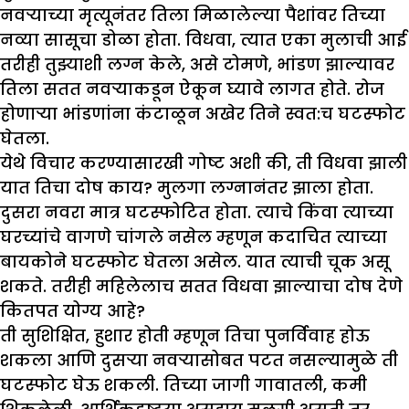
नवऱ्याच्या मृत्यूनंतर तिला मिळालेल्या पैशांवर तिच्या
नव्या सासूचा डोळा होता. विधवा, त्यात एका मुलाची आई
तरीही तुझ्याशी लग्न केले, असे टोमणे, भांडण झाल्यावर
तिला सतत नवऱ्याकडून ऐकून घ्यावे लागत होते. रोज
होणाऱ्या भांडणांना कंटाळून अखेर तिने स्वत:च घटस्फोट
घेतला.
येथे विचार करण्यासारखी गोष्ट अशी की, ती विधवा झाली
यात तिचा दोष काय? मुलगा लग्नानंतर झाला होता.
दुसरा नवरा मात्र घटस्फोटित होता. त्याचे किंवा त्याच्या
घरच्यांचे वागणे चांगले नसेल म्हणून कदाचित त्याच्या
बायकोने घटस्फोट घेतला असेल. यात त्याची चूक असू
शकते. तरीही महिलेलाच सतत विधवा झाल्याचा दोष देणे
कितपत योग्य आहे?
ती सुशिक्षित, हुशार होती म्हणून तिचा पुनर्विवाह होऊ
शकला आणि दुसऱ्या नवऱ्यासोबत पटत नसल्यामुळे ती
घटस्फोट घेऊ शकली. तिच्या जागी गावातली, कमी