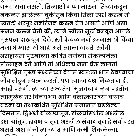
गमवायचा नसतो. तिच्याशी गप्पा मारुन, तिच्याकडून
नकळत झालेल्या चुकीतून किंवा तिला स्पर्श करुन तो
स्वत:चे भरपूर मनोरंजन करुन घेत असतो आणि असा
समज करुन घेतो की, त्याने स्त्रीला मूर्ख बनवून आपले
पुरुषत्व दाखवून दिले. स्त्री केवळ मनोरंजनासाठी किंवा
मजा घेण्यासाठी आहे, असे त्याला वाटते. स्त्रीची
असहायता पुरुषाच्या कथित मजेच्या संकल्पनेला
प्रोत्साहन देते आणि तो अधिकच मजा घेऊ लागतो.
सुशिक्षित पुरुष सभ्यतेच्या वेषात स्वत:ला शांत ठेवण्याचा
जीव तोडून प्रयत्न करतो. पण त्याला यश मिळत नाही.
काही प्रसंगी, त्याच्या सभ्यतेचा मुखवटा गळून पडतोच.
त्यामुळेच तर विनयभंग आणि बलात्काराच्या बऱ्याच
घटना या तथाकथित सुशिक्षित समाजात घडलेल्या
दिसतात. द्विअर्थी बोलण्यातून, डोळयांमधील अश्लील
इशाऱ्यांतून, हावभावातून, अश्लील संवादातून हे सर्व घडत
असते. अशावेळी त्यांच्यात आणि कमी शिकलेल्या,