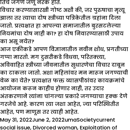
तिचे जगणे जणू नरक होते.
विचार करण्यासारखी गोष्ट अशी की, जर पुरुषाचा मृत्यू
झाला तर त्याचा दोष स्त्रीच्या पत्रिकेतील ग्रहांना दिला
जातो. प्रत्यक्षात हा आपल्या समाजातील बुरसटलेल्या
नियमांचा दोष नाही का? हा दोष निवारण्यासाठी उपाय
का असू नयेत?
आज एकीकडे आपण विज्ञानातील नवीन शोध, प्रगतीच्या
गप्पा मारतो. मग दुसरीकडे विधवा, परितक्त्या,
अविवाहित स्त्रीच्या जीवनातील सुधारणेचा विचार दाबून
का टाकला जातो. अशा महिलांवर मन मारून जगण्याची
वेळ का येते? प्रत्यक्षात फक्त व्यासपीठांवर कायक्रमांचे
आयोजन करून काहीच होणार नाही, तर उदार
अंतकरणाने त्यांना चांगल्या प्रकारे जगण्याचा हक्क देणे
गरजेचे आहे. कारण त्या जशा आहेत, ज्या परिस्थितीत
आहेत, पण माणूस तर त्याही आहेत.
Posted
Author
Categories
Tags
May 31, 2022
June 2, 2022
uma
Society
current
on
social issue
,
Divorced woman
,
Exploitation of