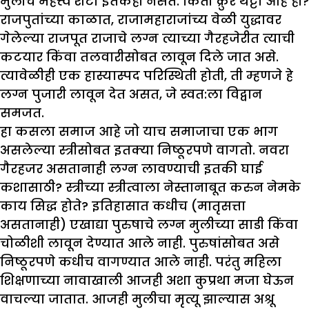
मुलीचे महत्त्व शर्टा इतकेही नसते. किती क्रुर थट्टा आहे ही?
राजपुतांच्या काळात, राजामहाराजांच्य वेळी युद्धावर
गेलेल्या राजपूत राजाचे लग्न त्याच्या गैरहजेरीत त्याची
कटयार किंवा तलवारीसोबत लावून दिले जात असे.
त्यावेळीही एक हास्यास्पद परिस्थिती होती, ती म्हणजे हे
लग्न पुजारी लावून देत असत, जे स्वत:ला विद्वान
समजत.
हा कसला समाज आहे जो याच समाजाचा एक भाग
असलेल्या स्त्रीसोबत इतक्या निष्ठूरपणे वागतो. नवरा
गैरहजर असतानाही लग्न लावण्याची इतकी घाई
कशासाठी? स्त्रीच्या स्त्रीत्वाला नेस्तानाबूत करुन नेमके
काय सिद्ध होते? इतिहासात कधीच (मातृसत्ता
असतानाही) एखाद्या पुरुषाचे लग्न मुलीच्या साडी किंवा
चोळीशी लावून देण्यात आले नाही. पुरुषांसोबत असे
निष्ठूरपणे कधीच वागण्यात आले नाही. परंतु महिला
शिक्षणाच्या नावाखाली आजही अशा कुप्रथा मजा घेऊन
वाचल्या जातात. आजही मुलीचा मृत्यू झाल्यास अश्रू