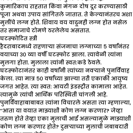
कुमारिकाच राहतात किंवा मंगळ दोष दूर करण्यासाठी
पूजा अथवा उपाय सांगितले जातात. ते केल्यानंतरच अशा
मुलींचे लग्न होते. शिवाय वय वाढूनही लग्न होत नसेल
तर समाजाचे टोमणे ठरलेलेच असतात.
घटस्फोटित स्त्री
हैदराबादमध्ये राहणाऱ्या संजनाचा लग्नाच्या ५ वर्षांनंतर
वयाच्या ३० व्या वर्षी घटस्फोट झाला. त्यावेळी त्यांना
मुलगा होता. मुलाला त्यांनी स्वत:कडे ठेवले.
घटस्फोटानंतर काही वर्षांनी त्यांच्या नवऱ्याने पुनर्विवाह
केला. त्या मात्र ५० वर्षांच्या झाल्या तरी एकाकी आयुष्य
जगत आहेत. त्या स्वत: आयटी इंडस्ट्रीत कामाला आहेत.
त्यामुळे त्यांची आर्थिक परिस्थिती चांगली आहे.
पुनर्विवाहाबाबाबत त्यांना विचारले असता त्या म्हणाल्या,
‘‘आता या वयात माझ्याशी कोण लग्न करणार? जेव्हा
तरुण होते तेव्हा एका मुलाची आई असल्यामुळे माझ्याशी
कोण लग्न करणार होते? दुसऱ्याच्या मुलाची जबाबदारी