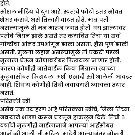
होते.
सोशल मीडियाचे युग आहे. स्वत:चे फोटो इतरांसोबत
शेअर करावे, असे तिलाही वाटत होते. मात्र पती
नसल्यामुळे ती मन मारून जगत होती. वय झाल्यावर
पतीचे निधन झाले असते तर कदाचित तिचा या सर्व
गोष्टींचा आंनद उपभोगून झाला असता. हौस पूर्ण झाली
असती. मुलगा लहान असल्यामुळे ती एकटी पडली.
मुलाला घेऊन कोणाबरोबर फिरायला जाणार होती,
कारण कोणीही नातेवाईक किंवा मित्राला त्याच्या
कुटुंबासोबत फिरायला अशी एखादी स्त्री आलेली आवडत
नाही. शिवाय कोणीही तिची जबाबदारी घ्यायला तयार
नसते.
परितक्ती स्त्री
असेच एक उदाहरण आहे परितक्त्या स्त्रीचे, जिला तिच्या
नवऱ्याने भांडण करून घरातून हाकलून दिले. तिची ५
वर्षांची मुलगीही नाईलाजाने आपल्या आईसोबत
आजोळी आली. ती महिला माहेरी आल्यानंतर नोकरी