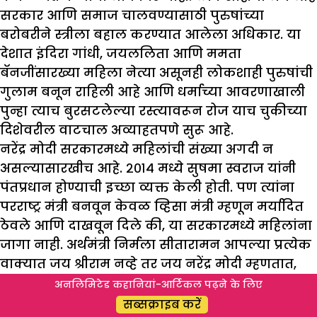
सरकार आणि समाज चालवण्यासाठी पुरुषांच्या
बरोबरीने स्त्रीला बहाल करण्यात आलेला अधिकार. या
देशात इंदिरा गांधी, जयललिता आणि ममता
बॅनजींसारख्या महिला नेत्या असूनही लोकशाही पुरुषांची
गुलाम बनून राहिली आहे आणि धर्माच्या आवरणाखाली
पुन्हा त्याच बुरसटलेल्या रस्त्यावरून रोज याच चुकीच्या
दिशेवरील वाटचाल अव्याहतपणे सुरू आहे.
नरेंद्र मोदी सरकारमध्ये महिलांची संख्या अगदी न
असल्यासारखीच आहे. २०१४ मध्ये सुषमा स्वराज यांनी
पंतप्रधान होण्याची इच्छा व्यक्त केली होती. पण त्यांना
परराष्ट्र मंत्री बनवून केवळ व्हिसा मंत्री म्हणून मर्यादित
ठेवले आणि दाखवून दिले की, या सरकारमध्ये महिलांना
जागा नाही. अर्थमंत्री निर्मला सीतारामन आपल्या प्रत्येक
वाक्यात जय श्रीराम नव्हे तर जय नरेंद्र मोदी म्हणतात,
जेणेकरून त्यांचे पद टिकून राहील. या सर्व एका
अनलिमिटेड कहानियां-आर्टिकल पढ़ने के लिए
शिकलेल्या, सुंदर, हुशार आणि असेही होऊ शकते की,
सब्सक्राइब करें