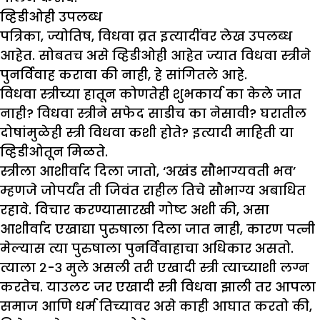
व्हिडीओही उपलब्ध
पत्रिका, ज्योतिष, विधवा व्रत इत्यादींवर लेख उपलब्ध
आहेत. सोबतच असे व्हिडीओही आहेत ज्यात विधवा स्त्रीने
पुनर्विवाह करावा की नाही, हे सांगितले आहे.
विधवा स्त्रीच्या हातून कोणतेही शुभकार्य का केले जात
नाही? विधवा स्त्रीने सफेद साडीच का नेसावी? घरातील
दोषांमुळेही स्त्री विधवा कशी होते? इत्यादी माहिती या
व्हिडीओतून मिळते.
स्त्रीला आशीर्वाद दिला जातो, ‘अखंड सौभाग्यवती भव’
म्हणजे जोपर्यंत ती जिवंत राहील तिचे सौभाग्य अबाधित
रहावे. विचार करण्यासारखी गोष्ट अशी की, असा
आशीर्वाद एखाद्या पुरुषाला दिला जात नाही, कारण पत्नी
मेल्यास त्या पुरुषाला पुनर्विवाहाचा अधिकार असतो.
त्याला २-३ मुले असली तरी एखादी स्त्री त्याच्याशी लग्न
करतेच. याउलट जर एखादी स्त्री विधवा झाली तर आपला
समाज आणि धर्म तिच्यावर असे काही आघात करतो की,