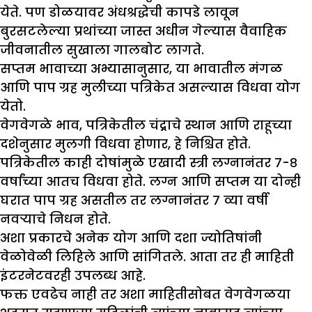
येते. पण डोळयावर अंधश्रद्धेची कापडे लावून
बुरसटलेल्या प्रथांच्या जास्त अधीन गेल्यास वैवाहिक
जीवनातील सुखाला गालबोट लागते.
सप्तम भावाच्या अभ्यासानुसार, या भावातील मंगळ
आणि पाप ग्रह मुलीच्या पत्रिकेत असल्यास विधवा योग
येतो.
वेगवेगळे भाव, पत्रिकेतील चंद्र्राचे स्थान आणि राहूच्या
दशेनुसार मुलगी विधवा होणार, हे निश्चित होते.
पत्रिकेतील काही दोषांमुळे एखादी स्त्री लग्नानंतर ७-८
वर्षांच्या आतच विधवा होते. लग्न आणि सप्तम या दोन्ही
घरात पाप ग्रह असतील तर लग्नानंतर ७ व्या वर्षी
नवऱ्याचे निधन होते.
अशा प्रकारचे अनेक योग आणि दशा ज्योतिषांनी
वेळोवेळी लिहिले आणि सांगितले. आता तर ही माहिती
इंटरनेटवरही उपलब्ध आहे.
फक्त एवढेच नाही तर अशा माहितीसोबत वेगवेगळया