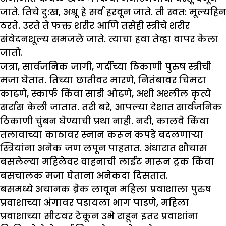
जाते. तिचे दु:ख, अश्रू हे सर्व हरवून जाते. ती स्वत: मूल्यहिन
ठरते. उरते ते फक्त शरीर आणि तसेही स्त्रीचे शरीर
संवेदनशूल्य समजले जाते. त्याचा हवा तेव्हा वापर केला
जातो.
जत्रा, सार्वजनिक जागी, गर्दीच्या ठिकाणी पुरुष स्त्रीची
मजा घेतात. तिच्या छातीवर मारणे, नितंबावर चिमटा
काढणे, स्कार्फ किंवा साडी ओढणे, अशी अश्लील कृत्ये
सर्रास केली जातात. तरी बरे, आपल्या देशात सार्वजनिक
ठिकाणी चुंबन घेण्याची प्रथा नाही. नदी, कालवे किंवा
तलावाच्या काठावर स्नान करून कपडे बदलणाऱ्या
स्त्रियांना अनेक जण लपून पाहतात. अंधारात शौचास
बसलेल्या महिलेवर वाहनाची लाईट मारून ट्रक किंवा
बसचालक मजा घेताना अनेकदा दिसतात.
बसमध्ये अचानक ब्रेक लावून महिला प्रवाशाला पुरुष
प्रवाशाच्या अंगावर पडायला भाग पाडणे, महिला
प्रवाशाच्या सीटवर टेकून उभे राहून इतर प्रवाशांना