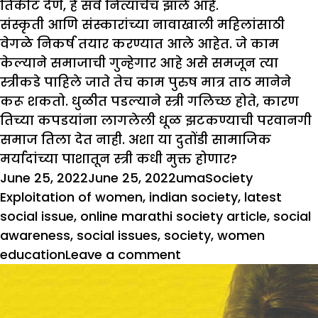
तिकीट देणे, हे सर्व नित्याचेच झाले आहे.
संस्कृती आणि संस्कारांच्या नावाखाली महिलांसाठी
वेगळे निकर्ष तयार करण्यात आले आहेत. जे काम
केल्याने समाजाची गुन्हेगार आहे असे समजून त्या
स्त्रीकडे पाहिले जाते तेच काम पुरुष मात्र ताठ मानेने
करू शकतो. धुळीत पडल्याने स्त्री गलिच्छ होते, कारण
तिच्या कपडयांना लागलेली धूळ झटकण्याची परवानगी
समाज तिला देत नाही. अशा या दुतोंडी सामाजिक
मर्यादांच्या पाशातून स्त्री कधी मुक्त होणार?
Posted
Author
Categories
Tags
June 25, 2022
June 25, 2022
uma
Society
on
Exploitation of women
,
indian society
,
latest
social issue
,
online marathi society article
,
social
awareness
,
social issues
,
society
,
women
on
education
Leave a comment
हेच
पुरूषत्व
आहे