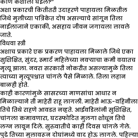
कोण कशाला घेईल?’’
अशा प्रकारची कितीतरी उदाहरणे पाहायला मिळतील
जिथे मुलीच्या पत्रिकेत दोष असल्याचे सांगून तिला
नाईलाजाने एकाकी, असहाय जीवन जगायला लावले
जाते.
विधवा स्त्री
अशाच प्रकारे एक प्रकरण पाहायला मिळाले जिथे एका
सुशिक्षित, सुंदर, स्मार्ट महिलेच्या नवऱ्याचा कमी वयातच
मृत्यू झाला. नवरा सरकारी नोकरीत असल्यामुळे तिला
त्याच्या मृत्यूपश्चात चांगले पैसे मिळाले. तिला लहान
बाळही होते.
काही कारणांमुळे सासरच्या माणसांचा आधार न
मिळाल्याने ती माहेरी राहू लागली. माहेरी भाऊ-वहिनीला
तिचे तिथे राहणे आवडत नव्हते. आईवडिलांनी सुशिक्षित,
चांगला कमावणारा, घटस्फोटित मुलगा शोधून तिचे
लग्न लावून दिले. सुरुवातीचे काही दिवस चांगले गेले.
पुढे तिच्या मुलावरून दोघांमध्ये वाद होऊ लागले. पहिल्या