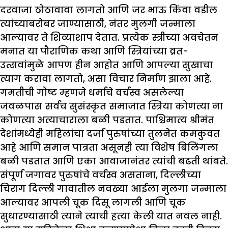
दरवाजा ठोठावावा लागतो आणि जर भाऊ किंवा वडील
त्यांच्याबरोबर जाण्यासाठी, नंतर मुलगी जन्माला
आल्यावर ते शिव्याशाप देतात. प्रत्येक स्त्रीच्या अवचेतन
मनात या पौराणिक कथा आणि स्त्रियांच्या व्रत-
उत्सवांमुळे आपण हीन आहोत आणि आपल्या सुखाचा
त्याग करावा लागतो, असा विचार निर्माण झाला आहे.
गमतीची गोष्ट म्हणजे धर्माचे वर्चस्व असलेल्या
जवळपास सर्वच सुसंस्कृत समाजात स्त्रिया कोणत्या ना
कोणत्या अत्याचाराला बळी पडतात. पाश्चिमात्य श्रीमंत
देशांमध्येही महिलांचा दर्जा पुरुषांच्या तुलनेत कमकुवत
आहे आणि समान पात्रता असूनही त्या विशेष बिलिंगला
बळी पडतात आणि एका आवाजानंतर त्यांची बढती थांबते.
संपूर्ण जगावर पुरुषांचे वर्चस्व असताना, दिल्लीच्या
चिराग दिल्ली गावातील नवख्या आईला मुलगा जन्माला
आल्यावर आपली चूक दिसू लागली आणि चूक
सुधारण्यासाठी त्याने त्याची हत्या केली यात नवल नाही.