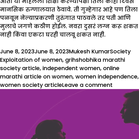
आता या महिलेला शिक्षा करण्यापेक्षा तिला काही दिवस
मानसिक रुग्णालयात ठेवावे. ती गुन्हेगार आहे पण तिला
पळवून नेल्याप्रकरणी तुरुंगात पाठवले तर पती आणि
मुलाचे जगणे कठीण होईल. नवरा दुसरं लग्न करू शकत
नाही किंवा एकटा घरही चालवू शकत नाही.
Posted
Author
Categorie
Ta
June 8, 2023
June 8, 2023
Mukesh Kumar
Society
on
Exploitation of women
,
grihshobhika marathi
society article
,
independent women
,
online
marathi article on women
,
women independence
,
on
women society article
Leave a comment
महिलांचे
शोषण