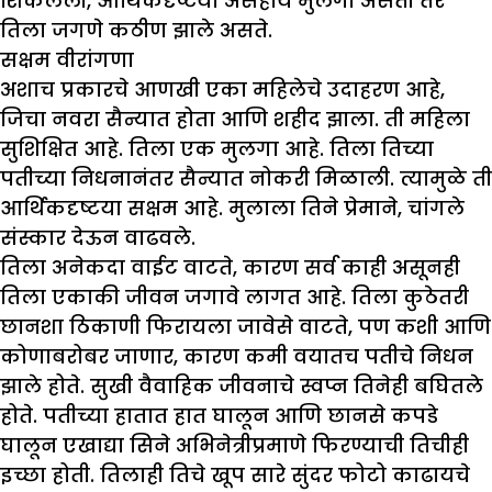
शिकलेली, आर्थिकदृष्टया असहाय मुलगी असती तर
तिला जगणे कठीण झाले असते.
सक्षम वीरांगणा
अशाच प्रकारचे आणखी एका महिलेचे उदाहरण आहे,
जिचा नवरा सैन्यात होता आणि शहीद झाला. ती महिला
सुशिक्षित आहे. तिला एक मुलगा आहे. तिला तिच्या
पतीच्या निधनानंतर सैन्यात नोकरी मिळाली. त्यामुळे ती
आर्थिकदृष्टया सक्षम आहे. मुलाला तिने प्रेमाने, चांगले
संस्कार देऊन वाढवले.
तिला अनेकदा वाईट वाटते, कारण सर्व काही असूनही
तिला एकाकी जीवन जगावे लागत आहे. तिला कुठेतरी
छानशा ठिकाणी फिरायला जावेसे वाटते, पण कशी आणि
कोणाबरोबर जाणार, कारण कमी वयातच पतीचे निधन
झाले होते. सुखी वैवाहिक जीवनाचे स्वप्न तिनेही बघितले
होते. पतीच्या हातात हात घालून आणि छानसे कपडे
घालून एखाद्या सिने अभिनेत्रीप्रमाणे फिरण्याची तिचीही
इच्छा होती. तिलाही तिचे खूप सारे सुंदर फोटो काढायचे