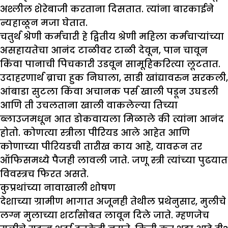
अश्लील शेरेबाजी करताना दिसतात. त्यांना बारकाईने
न्यहाळून मजा घेतात.
चतुर्थ श्रेणी कर्मचारी हे द्वितीय श्रेणी महिला कर्मचाऱ्यांच्या
असहायतेचा आनंद टाळीवर टाळी देवून, पान चावून
किंवा पानाची पिचकारी उडवून सामूहिकरित्या लूटतात.
उदाहरणार्थ ब्राचा हुक निघाला, साडी खांद्यावरुन सरकली,
आंबाडा सुटला किंवा अचानक पर्स खाली पडून उघडली
आणि ती उचलताना खाली वाकलेल्या तिच्या
ब्लाउजमधून आत डोकवायला मिळाले की त्यांना आनंद
होतो. कोणत्या स्त्रीला पीरियड आले आहेत आणि
कोणाच्या पीरियडची तारीख काय आहे, यावरून तर
ऑफिसमध्ये पैजही लावली जाते. जणू स्त्री त्यांच्या पुढयात
विवस्त्रच फिरत असते.
कुप्रथांच्या नावाखाली शोषण
देशाच्या ग्रामीण भागात अजूनही तेथील प्रथेनुसार, मुलीचे
लग्न मुलाच्या शर्टासोबत लावून दिले जाते. म्हणजेच