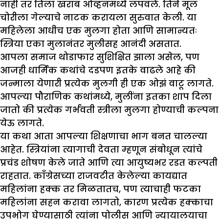
नाही तर तिला खराब ओव्हनमध्ये लपवले. तिने मूल
चोरीला गेल्याचे नाटक करायला सुरुवात केली. या
महिलेला आधीच एक मुलगा होता आणि सामान्यतः
स्त्रिया एका मुलानंतर मुलीसह आनंदी असतात.
आपला समाज थोडाफार सुशिक्षित झाला असेल, पण
आजही धार्मिक कथांचे दडपण इतके वाढले आहे की
जन्माला येणारी प्रत्येक मुलगी ही एक ओझं वाटू लागते.
आपल्या पौराणिक कथांमध्ये, मुलींना इतका शाप दिला
जातो की प्रत्येक गर्भवती स्त्रीला मुलगा होण्याची कल्पना
येऊ लागते.
या कथा आता आपल्या शिक्षणाचा भाग बनत चालल्या
आहेत. स्त्रियांना त्यागाची देवता म्हणून संबोधून त्यांचे
प्रचंड शोषण केले जाते आणि त्या आयुष्यभर रडत कल्पती
राहतात. काँग्रेसच्या राजवटीत केलेल्या कायद्यात
महिलांना हक्क तर मिळतातच, पण त्याचाही फटका
महिलांना सहन करावा लागतो, कारण प्रत्येक हक्काचा
उपभोग घेण्यासाठी त्यांना पोलीस आणि न्यायालयाचा