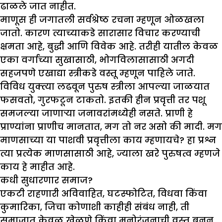
ढाळले जात नाहीत.
माणूस ही जगातली सर्वश्रेष्ठ रचना म्हणून ओळखला
जातो. कारण त्याच्याकडे सारासार विचार करण्याची
क्षमता आहे, बुद्धी आणि विवेक आहे. तरीही यातील केवळ
एका वर्गाच्या सुखासाठी, भोगविलासासाठी अगदी
सहजपणे एखाद्या स्त्रीकडे वस्तू म्हणून पाहिले जाते.
विविध युक्त्या लढवून पुरुष स्त्रीला आपल्या जाळयात
फसवतो, गुरफटून टाकतो. इतकी हीन प्रवृत्ती तर पशू
समजल्या जाणाऱ्या जनावरांमध्येही नसते. प्राणी हे
प्राण्यांना प्राणीच मानतात, मग तो नर असो की मादी. मग
माणसाच्या या पाशवी प्रवृत्तीला काय म्हणायचे? हा प्रश्न
त्या प्रत्येक माणसासाठी आहे, ज्याला खरे पुरुषत्व म्हणजे
काय हे माहीत आहे.
कधी सुधारणार समाज
?
एकटी राहणारी अविवाहित, घटस्फोटित, विधवा किंवा
कुमारिका, जिचा कोणाशी काहीही संबंध नाही, ती
समाजात केवळ खेळणे किंवा मनोरंजनाची वस्तू बनून