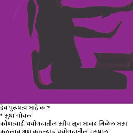
हेच पुरूषत्व आहे का?
*
सुधा गोयल
कोणत्याही वयोगटातील स्त्रीपासून आनंद मिळेल असा
कुठलाच क्षण कुठल्याच वयोगटातील पुरुषाला