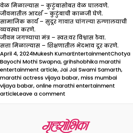
वेळ मिळाल्यास – कुटुंबासोबत वेळ घालवणे.
जीवनातील आदर्श – कुटुंबाची काळजी घेणे.
सामाजिक कार्य – सुदूर गावात चांगल्या रुग्णालयाची
व्यवस्था करणे.
जीवन जगण्याचा मंत्र – स्वत:वर विश्वास ठेवा.
सत्ता मिळाल्यास – शिक्षणातील भेदभाव दूर करणे.
Posted
Author
Categories
Tags
April 4, 2024
Mukesh Kumar
Entertainment
Chotya
on
Bayochi Mothi Swapna
,
grihshobhika marathi
entertainment article
,
Jai Jai Swami Samarth
,
marathi actress vijaya babar
,
miss mumbai
vijaya babar
,
online marathi entertainment
on
article
Leave a comment
‘‘शाळेत
असल्यापासूनच
अभिनयाची
इच्छा’’