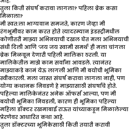
आहे.
तुला किती संघर्ष करावा लागला
?
पहिला ब्रेक कसा
मिळाला
?
मी स्वत:ला भाग्यवान समजते, कारण जेव्हा मी
रंगभूमीवर काम करत होते त्यादरम्यान इंडस्ट्रीमधील
कोणीतरी माझ्या अभिनयाची दखल घेत मला अभिनयाची
संधी दिली आणि ‘जय जय स्वामी समर्थ’ ही मला चांगला
ब्रेक मिळवून देणारी पहिली मालिका ठरली. या
मालिकेतील माझे काम सर्वांना आवडले. त्यानंतर
माझ्याकडे कामं येऊ लागली आणि मी बयोची भूमिका
स्वीकारली. मला जास्त संघर्ष करावा लागला नाही, पण
योग्य कथानक निवडणे हे माझ्यासाठी संघर्षाचे होते.
पहिल्या मालिकेनंतर अनेक ऑफर्स आल्या, पण मी
बयोची भूमिका निवडली, कारण ही भूमिका पहिल्या
महिला डॉक्टर रखमाबाई राऊत यांच्याकडून मिळालेल्या
प्रेरणेवर आधारित कथा आहे.
तुला डॉक्टरच्या भूमिकेसाठी किती तयारी करावी