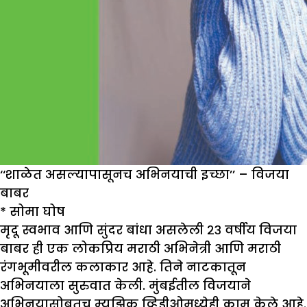
‘‘शाळेत असल्यापासूनच अभिनयाची इच्छा’’ – विजया
बाबर
*
सोमा घोष
मृदू स्वभाव आणि सुंदर बांधा असलेली २३ वर्षीय विजया
बाबर ही एक लोकप्रिय मराठी अभिनेत्री आणि मराठी
रंगभूमीवरील कलाकार आहे. तिने नाटकातून
अभिनयाला सुरुवात केली. मुंबईतील विजयाने
अभिनयासोबतच म्युझिक व्हिडीओमध्येही काम केले आहे.