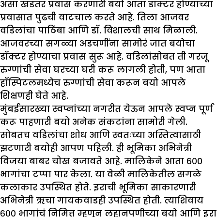
असा खडतर प्रवास करणारी बयो आता डॉक्टर होण्याच्या
प्रवासात पुढची वाटचाल करते आहे. तिला आजवर
वडिलांचा पाठिंबा आणि डॉ. विशालची साथ मिळाली.
आजवरच्या सगळ्या अडचणींना सामोरं जात बयोचा
डॉक्टर होण्याचा प्रवास सुरू आहे. वडिलांसोबत ती गरजू
रुग्णांची सेवा घरच्या घरी करू लागली होती, पण आता
हॉस्पिटलमध्येच रुग्णांची सेवा‌ करून बयो आपले
शिक्षणही घेते आहे.
मुंबईसारख्या स्वप्नांच्या नगरीत येऊन आपले स्वप्न पूर्ण
करू पाहणारी बयो अनेक संकटांना सामोरी गेली.
सोबतच वडिलांचा शोध आणि स्वतःच्या अस्तित्वासाठी
झटणारी बयोही आपण पहिली. ही भूमिका अभिनेत्री
विजया बाबर चोख बजावते आहे. मालिकेने आता ६००
भागांचा टप्पा पार केला. या वेळी मालिकेतील सगळे
कलाकार उपस्थित होते. इराची भूमिका साकारणारी
अभिनेत्री ऋचा गायकवाडही उपस्थित होती. त्याशिवाय
६०० भागांचं निमित्त म्हणून लहानपणीच्या बयो आणि इरा