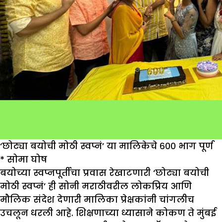
‘छोट्या बयोची मोठी स्वप्नं’ या मालिकेचे ६०० भाग पूर्ण
* सोमा घोष
बयोच्या स्वप्नपूर्तीचा प्रवास रेखाटणारी ‘छोट्या बयोची
मोठी स्वप्नं’ ही सोनी मराठीवरील लोकप्रिय आणि
मौलिक संदेश देणारी मालिका प्रेक्षकांनी चांगलीच
उचलून धरली आहे. शिक्षणाच्या ध्यासाने कोकण ते मुंबई