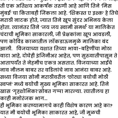
ती एक अतिशय आकर्षक तरुणी आहे आणि तिने ‘मिस
मुंबई’ चा किताबही जिंकला आहे. ‘शिकस्त ए इश्क’ हे तिचे
मराठी नाटक होते, ज्यात तिने खूप सुंदर अभिनय केला
होता. त्यानंतर तिने ‘जय जय स्वामी समर्थ’ या मालिकेत
चंदाची भूमिका साकारली, जी प्रेक्षकांना खूप आवडली,
पण कोविड काळातील लॉकडाऊनमुळे मालिका बंद
झाली. विजयाच्या यशात तिच्या भावा-बहिणींचा मोठा
वाटा आहे, दोघेही इंजिनीअर आहेत, पण सुरुवातीपासून ते
आतापर्यंत ते नेहमीच एकत्र असतात. विजयाच्या आईचे
नाव नीलम बाबर तर वडिलांचे नाव आनंदा बाबर आहे.
सध्या विजया सोनी मराठीवरील ‘छोट्या बयोची मोठी
स्वप्नं’ मध्ये बयोची मुख्य भूमिका साकारत आहे. तिने
खास ‘गृहशोभिका’सोबत गप्पा मारल्या. त्यातीलच हा
काही मनोरंजक भाग…
ही भूमिका करण्यामागचे काही विशेष कारण आहे का
?
यात मी बयोची भूमिका साकारत आहे, जी मूळची