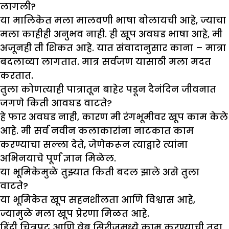
लागली
?
या मालिकेत मला मालवणी भाषा बोलायची आहे, ज्याचा
मला काहीही अनुभव नाही. ही खूप अवघड भाषा आहे, मी
अजूनही ती शिकत आहे. यात संवादानुसार काना – मात्रा
बदलाव्या लागतात. मात्र सर्वजण यासाठी मला मदत
करतात.
तुला कोणत्याही पात्रातून बाहेर पडून दैनंदिन जीवनात
जगणे किती आवघड वाटते?
हे फार अवघड नाही, कारण मी रंगभूमीवर खूप काम केले
आहे. मी सर्व नवीन कलाकारांना नाटकात काम
करण्याचा सल्ला देते, जेणेकरून त्याद्वारे त्यांना
अभिनयाचे पूर्ण ज्ञान मिळेल.
या भूमिकेमुळे तु
झ्
यात किती बदल
झा
ले असे तुला
वाटते
?
या भूमिकेत खूप सहनशीलता आणि विश्वास आहे,
ज्यामुळे मला खूप प्रेरणा मिळत आहे.
हिंदी चित्रपट आणि वेब सिरीजमध्ये काम करण्याची तुद्ब्रा