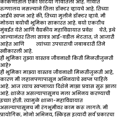
कोकणातील एका छोटया गावातली आहे. गावात
रुग्णालय नसल्याने तिला डॉक्टर व्हायचे आहे. तिच्या
आईचे स्वप्न आहे की, तिच्या मुलीने डॉक्टर व्हावे. मी
मोठया बयोची भूमिका साकारत आहे. बयो एकटीच
मुंबईत येते आणि वैद्यकीय महाविद्यायात प्रवेश घेते, इथे
आल्यानंतर तिला सावत्र आई-वडील भेटतात, जे आजारी
आहेत आणि त्यांच्या उपचाराची जबाबदारी तिने
स्वीकारली आहे.
ही भूमिका तु
झ्
या वास्तव जीवनाशी किती मिळतीजुळती
आहे
?
ही भूमिका माझ्या वास्तव जीवनाशी मिळतीजुळती आहे,
कारण मी लहानपणापासून अभिनयाचे स्वप्न पाहिले
आहे. आज त्याच स्वप्नाच्या दिशेने माझा प्रवास सुरू झाला
आहे. शाळेत असल्यापासूनच मला अभिनय करण्याची
इच्छा होती. त्यामुळे शाळा-महाविद्यायात
असल्यापासूनच मी रंगभूमीवर काम करू लागले. मी
प्रायोगिक, मोनो अभिनय, स्किड्स इत्यादी सर्व प्रकारचा