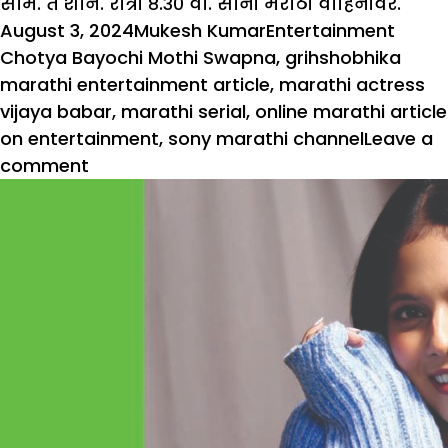
सोम. ते शनि. रात्री ८.३० वा. सोनी मराठी वाहिनीवर.
Posted
Author
Categories
Tags
August 3, 2024
Mukesh Kumar
Entertainment
on
Chotya Bayochi Mothi Swapna
,
grihshobhika
marathi entertainment article
,
marathi actress
vijaya babar
,
marathi serial
,
online marathi article
on entertainment
,
sony marathi channel
Leave a
on
comment
‘छोट्या
बयोची
मोठी
स्वप्नं’
या
मालिकेचे
६००
भाग
पूर्ण