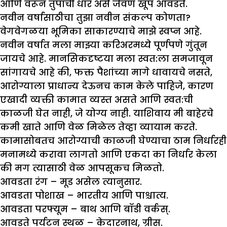
आणि वरून तुपाची धार असे जेवण खूप आवडते.
नवीन वर्षासाठीचा तु
झा
नवीन संकल्प कोणता
?
वेगवेगळया भूमिका साकारण्याचे माझे स्वप्न आहे.
नवीन वर्षात मला माझ्या करिअरमध्ये पूर्णपणे गुंतून
जायचे आहे. मानसिकदृष्टया मला स्वत:ला समजावून
सांगायचे आहे की, फक्त पैशांच्या मागे धावायचे नसते,
आरोग्याला प्राधान्य देऊनच काम केले पाहिजे, कारण
एखादी व्यक्ती कामात व्यस्त असते आणि स्वत:ची
काळजी घेत नाही, जे योग्य नाही. याशिवाय मी बाहेरचे
कमी खाते आणि वेळ मिळेल तेव्हा व्यायाम करते.
कामासोबतच आरोग्याची काळजी घेण्याचा ठाम निर्धारही
मनामध्ये करावा लागतो आणि एकदा का निर्धार केला
की मग त्यासाठी वेळ आपसूकच मिळतो.
आवडता रंग – मूड असेल त्यानुसार.
आवडता पोशाख – भारतीय आणि पाश्चात्य.
आवडता परफ्यूम – बाथ आणि बॉडी वर्कस्.
आवडते पर्यटन स्थळ – केदारनाथ, ग्रीस.