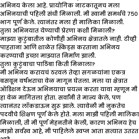
अभिनय केला आहे. प्रायोगिक नाटकातूनच मला
अभिनयाची पहिली संधी मिळाली. मी स्वामी समर्थचे ७५०
भाग पूर्ण केले. त्यानंतर मला ही मालिका मिळाली.
तुला अभिनयात येण्याची प्रेरणा कशी मिळाली
?
माझ्या कुटुंबातील कोणीही अभिनय क्षेत्रातले नाही. टीव्ही
पाहताना आणि शाळेत स्किड्स करताना अभिनय
करण्याची इच्छा माझ्यात निर्माण झाली.
तुला कुटुंबाचा पाठिंबा किती मिळाला
?
मी अभिनय करायचं ठरवलं तेव्हा सगळयांना एकत्र
बसवून वर्षभराचा वेळ मागून घेतला. मला या क्षेत्रात
ऑडिशन देऊन अभिनयाचा प्रयत्न करता यावा म्हणून मी
हा वेळ मागितला होता. सर्वांनी ते मान्य केले, पण
त्यानंतर लॉकडाऊन सुरू झाले. त्यावेळी मी नुकतेच
पदवीचे शिक्षण पूर्ण केले होते. मला माझी पहिली मालिका
मिळाली, ती मी पूर्ण मेहनतीने केली, कारण अभिनय हेच
माझो सर्वस्व आहे, मी पाहिलेले स्वप्न आता सत्यात उतरत