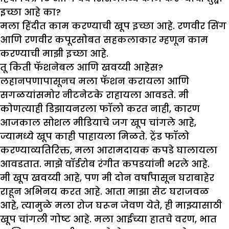
इच्छा आहे का
?
मला हिंदीत काम करण्याची खूप इच्छा आहे. रणवीर सिंग
आणि रणवीर कपूरसोबत सहकलाकार म्हणून काम
करण्याची माझी इच्छा आहे.
तू किती फॅशनेबल आणि खवय्यी आहेस
?
लहानपणापासूनच मला फॅशन करायला आणि
सगळयांसमोर नीटनेटके राहायला आवडते. मी
कोणत्याही डिझायनरला फॉलो करत नाही, कारण
आजकाल सोशल मीडियाचे जग खूप चांगले आहे,
ज्यामध्ये खूप काही पाहायला मिळते. ट्रेंड फॉलो
करण्याव्यतिरिक्त, मला आरामदायक कपडे घालायला
आवडतात. माझे वॉर्डरोब रंगीत कपडयांनी भरले आहे.
मी खूप खवय्यी आहे, पण मी दोन वर्षांपासून घराबाहेर
राहून अभिनय करत आहे. आता माझा सेट घराजवळ
आहे, त्यामुळे मला रोज घरून जेवण येते, ही माझ्यासाठी
खूप चांगली गोष्ट आहे. मला आईच्या हातचे वरण, भात