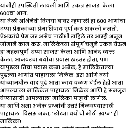
यांनीही उपस्थिती लावली आणि एकत्र साजरा केला
६००वा भाग.
या वेळी अभिनेत्री विजया बाबर म्हणाली हा ६०० भागांचा
टप्पा प्रेक्षकांच्या प्रेमाशिवाय पूर्ण करू शकलो नसतो.
प्रेक्षकांचे प्रेम जर असेच पाठीशी राहिले तर आम्ही अजून
जोमाने काम करू. मालिकेच्या संपूर्ण चमूने एकत्र येऊन
हा महत्त्वपूर्ण टप्पा साजरा केला आणि आनंद व्यक्त
केला. आजवरचा बयोचा प्रवास खडतर होता, पण
यापुढला तिचा प्रवास कसा असेल, हे मालिकेतल्या
पुढल्या भागांत पाहायला मिळेल. इरा आणि बयो
यांच्यामधील वाद पुढे आता काय वळण घेईल हेही आता
आपल्याला मालिकेत पाहायला मिळेल आणि हे समजून
घेण्यासाठी आपल्याला मालिका पाहावी लागेल.
या आणि अशा अनेक प्रश्नांची उत्तरं मिळवण्यासाठी
पाहायला विसरू नका, ‘छोट्या बयोची मोठी स्वप्नं’ ही
मालिका!