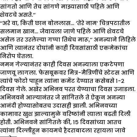
सांगतो आणि तेच सांगणे माझ्यासाठी पहिले आणि
शेवटचे असते.’’
‘‘अरे वा, किती छान बोललास… ‘तेरे नाम’ चित्रपटातील
सलमान खान… जेवायला जाणे पहिले आणि शेवटचे
असेल तर उरलेल्या गप्पा तिथेच मारू,’’ अनन्याने लिहिले
आणि त्यानंतर दोघांनी काही दिवसांसाठी एकमेकांचा
निरोप घेतला.
नमन गेल्यानंतर काही दिवस अनन्याला एकटेपणा
जाणवू लागला. फेसबूकवर मित्र-मैत्रिणींचे स्टेटस आणि
त्यांचे फोटो पाहून त्यांना कमेंट देण्यात कसेबसे १-२
दिवस गेले. अखेर अभिनव परत येण्याचा दिवस उजाडला.
अभिनवने आल्यानंतर जे सांगितले ते ऐकून अनन्या
आनंदी होण्यासोबतच उदासही झाली. अभिनवच्या
कामावर खुश झाल्यामुळे वरिष्ठांनी त्याला बढती दिली
होती. अभिनवने सांगितले की, १५ दिवसांच्या आतच
त्यांना दिल्लीहून कायमचे हैदराबादला रहायला जावे