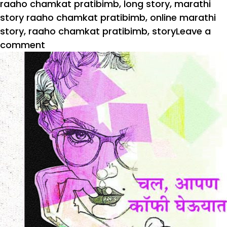
raaho chamkat pratibimb
,
long story
,
marathi
story raaho chamkat pratibimb
,
online marathi
story
,
raaho chamkat pratibimb
,
story
Leave a
on
comment
राहो
चमकत
प्रतिबिंब