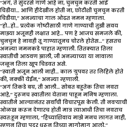
‘‘अगं, ते सुंदरसे गाणे आहे ना, चुनचुन करती आई
चिडीया… आणि हीदेखील होती ना, छोटीशी चुनचुन करती
चिडीया,’’ अनन्याचा गाल ओढत नमन म्हणाला.
‘‘हो…हो… प्रत्येक गोष्टीसाठी गाणे गाण्याची तुझी सवय
माझ्या अजूनही लक्षात आहे… पण हे आजच समजले की,
चुनचुन हे नावही तू गाण्यातूनच चोरले होतेस…’’ हसतच
अनन्या नमनकडे पाहात म्हणाली. तितक्यात तिला
स्वातीची आठवण झाली, जी अनन्याच्या या नावाला
जळून तिला खूप चिडवत असे.
‘‘स्वाती अजून आली नाही… काल ग्रुपवर तर लिहिले होते
की, नक्की येईन,‘‘ अनन्या म्हणाली.
‘‘अगं तिकडे बघ, ती आली… सोबत बहुतेक तिचा नवरा
आहे,‘‘ दुरूनच स्वातीला येताना पाहून मनिष म्हणाला.
स्वातीने आल्यानंतर सर्वांची विचारपूस केली. ती नवऱ्याची
ओळख करून देणारच होती मात्र त्याआधी तिचा नवराच
स्वत:हून म्हणाला, ‘‘हिच्याशिवाय माझे मनच लागत नाही,
म्हणून तिचा पदर धरून तिच्या मागोमाग आलो.’’