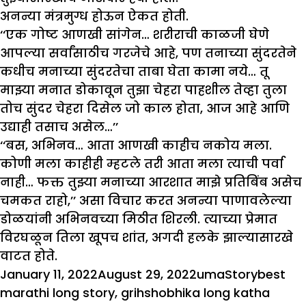
अनन्या मंत्रमुग्ध होऊन ऐकत होती.
‘‘एक गोष्ट आणखी सांगेन… शरीराची काळजी घेणे
आपल्या सर्वांसाठीच गरजेचे आहे, पण तनाच्या सुंदरतेने
कधीच मनाच्या सुंदरतेचा ताबा घेता कामा नये… तू
माझ्या मनात डोकावून तुझा चेहरा पाहशील तेव्हा तुला
तोच सुंदर चेहरा दिसेल जो काल होता, आज आहे आणि
उद्याही तसाच असेल…’’
‘‘बस, अभिनव… आता आणखी काहीच नकोय मला.
कोणी मला काहीही म्हटले तरी आता मला त्याची पर्वा
नाही… फक्त तुझ्या मनाच्या आरशात माझे प्रतिबिंब असेच
चमकत राहो,’’ असा विचार करत अनन्या पाणावलेल्या
डोळयांनी अभिनवच्या मिठीत शिरली. त्याच्या प्रेमात
विरघळून तिला खूपच शांत, अगदी हलके झाल्यासारखे
वाटत होते.
Posted
Author
Categories
Tags
January 11, 2022
August 29, 2022
uma
Story
best
on
marathi long story
,
grihshobhika long katha