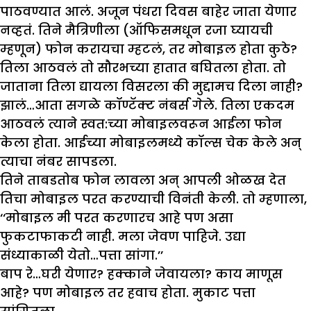
पाठवण्यात आलं. अजून पंधरा दिवस बाहेर जाता येणार
नव्हतं. तिने मैत्रिणीला (ऑफिसमधून रजा घ्यायची
म्हणून) फोन करायचा म्हटलं, तर मोबाइल होता कुठे?
तिला आठवलं तो सौरभच्या हातात बघितला होता. तो
जाताना तिला द्यायला विसरला की मुद्दामच दिला नाही?
झालं…आता सगळे कॉण्टॅक्ट नंबर्स गेले. तिला एकदम
आठवलं त्याने स्वत:च्या मोबाइलवरून आईला फोन
केला होता. आईच्या मोबाइलमध्ये कॉल्स चेक केले अन्
त्याचा नंबर सापडला.
तिने ताबडतोब फोन लावला अन् आपली ओळख देत
तिचा मोबाइल परत करण्याची विनंती केली. तो म्हणाला,
‘‘मोबाइल मी परत करणारच आहे पण असा
फुकटाफाकटी नाही. मला जेवण पाहिजे. उद्या
संध्याकाळी येतो…पत्ता सांगा.’’
बाप रे…घरी येणार? हक्काने जेवायला? काय माणूस
आहे? पण मोबाइल तर हवाच होता. मुकाट पत्ता