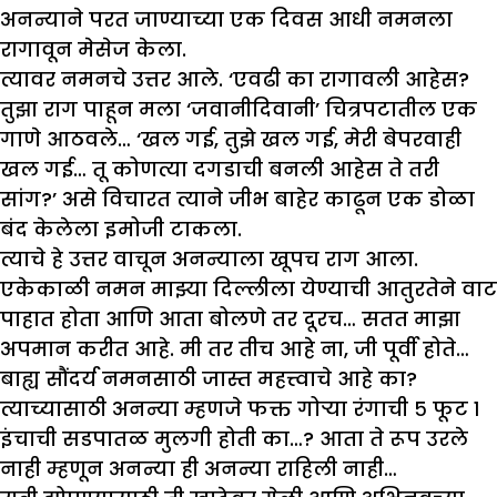
अनन्याने परत जाण्याच्या एक दिवस आधी नमनला
रागावून मेसेज केला.
त्यावर नमनचे उत्तर आले. ‘एवढी का रागावली आहेस?
तुझा राग पाहून मला ‘जवानीदिवानी’ चित्रपटातील एक
गाणे आठवले… ‘खल गई, तुझे खल गई, मेरी बेपरवाही
खल गई… तू कोणत्या दगडाची बनली आहेस ते तरी
सांग?’ असे विचारत त्याने जीभ बाहेर काढून एक डोळा
बंद केलेला इमोजी टाकला.
त्याचे हे उत्तर वाचून अनन्याला खूपच राग आला.
एकेकाळी नमन माझ्या दिल्लीला येण्याची आतुरतेने वाट
पाहात होता आणि आता बोलणे तर दूरच… सतत माझा
अपमान करीत आहे. मी तर तीच आहे ना, जी पूर्वी होते…
बाह्य सौंदर्य नमनसाठी जास्त महत्त्वाचे आहे का?
त्याच्यासाठी अनन्या म्हणजे फक्त गोऱ्या रंगाची ५ फूट १
इंचाची सडपातळ मुलगी होती का…? आता ते रूप उरले
नाही म्हणून अनन्या ही अनन्या राहिली नाही…