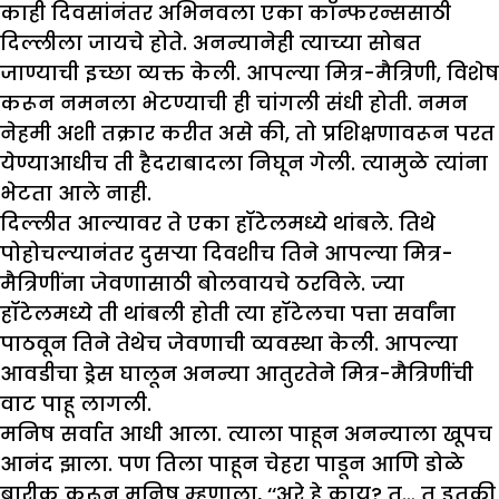
काही दिवसांनंतर अभिनवला एका कॉन्फरन्ससाठी
दिल्लीला जायचे होते. अनन्यानेही त्याच्या सोबत
जाण्याची इच्छा व्यक्त केली. आपल्या मित्र-मैत्रिणी, विशेष
करून नमनला भेटण्याची ही चांगली संधी होती. नमन
नेहमी अशी तक्रार करीत असे की, तो प्रशिक्षणावरून परत
येण्याआधीच ती हैदराबादला निघून गेली. त्यामुळे त्यांना
भेटता आले नाही.
दिल्लीत आल्यावर ते एका हॉटेलमध्ये थांबले. तिथे
पोहोचल्यानंतर दुसऱ्या दिवशीच तिने आपल्या मित्र-
मैत्रिणींना जेवणासाठी बोलवायचे ठरविले. ज्या
हॉटेलमध्ये ती थांबली होती त्या हॉटेलचा पत्ता सर्वांना
पाठवून तिने तेथेच जेवणाची व्यवस्था केली. आपल्या
आवडीचा ड्रेस घालून अनन्या आतुरतेने मित्र-मैत्रिणींची
वाट पाहू लागली.
मनिष सर्वात आधी आला. त्याला पाहून अनन्याला खूपच
आनंद झाला. पण तिला पाहून चेहरा पाडून आणि डोळे
बारीक करून मनिष म्हणाला, ‘‘अरे हे काय? तू… तू इतकी