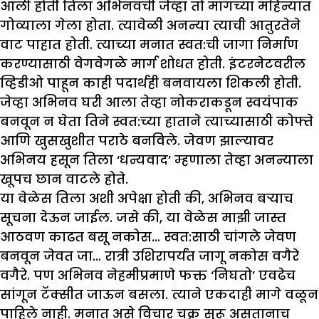
आली होती तिला अभिनवची जेव्हा तो मागच्या महिन्यात
गोव्याला गेला होता. त्यावेळी अनन्या त्याची आतुरतेने
वाट पाहात होती. त्याच्या मनात स्वत:ची जागा निर्माण
करण्यासाठी वेगवेगळे मार्ग शोधत होती. इंटरनेटवरील
व्हिडीओ पाहून काही पदार्थही बनवायला शिकली होती.
जेव्हा अभिनव घरी आला तेव्हा नोकराकडून स्वयंपाक
बनवून न घेता तिने स्वत:च्या हाताने त्याच्यासाठी कोफ्ते
आणि खुसखुशीत पराठे बनविले. जेवण झाल्यावर
अभिनय हसून तिला ‘धन्यवाद’ म्हणाला तेव्हा अनन्याला
खूपच छान वाटले होते.
या वेळेस तिला अशी अपेक्षा होती की, अभिनव बऱ्याच
सूचना देऊन जाईल. जसे की, या वेळेस माझी जास्त
आठवण काढत बसू नकोस… स्वत:साठी चांगले जेवण
बनवून जेवत जा… रात्री उशिरापर्यंत जागू नकोस वगैरे
वगैरे. पण अभिनव नेहमीप्रमाणे फक्त ‘निघतो’ एवढेच
सांगून टॅक्सीत जाऊन बसला. त्याने एकदाही मागे वळून
पाहिले नाही. मनात असे विचार चक्र सुरू असतानाच