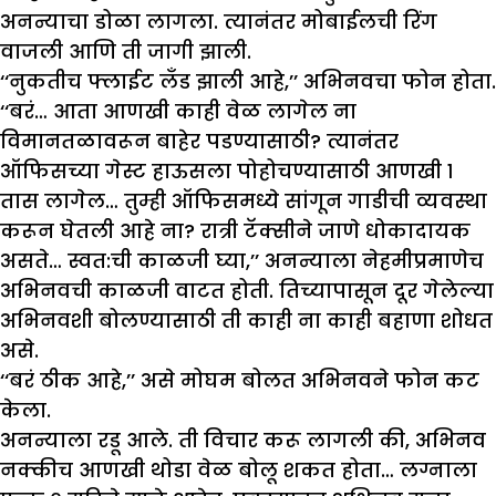
अनन्याचा डोळा लागला. त्यानंतर मोबाईलची रिंग
वाजली आणि ती जागी झाली.
‘‘नुकतीच फ्लाईट लँड झाली आहे,’’ अभिनवचा फोन होता.
‘‘बरं… आता आणखी काही वेळ लागेल ना
विमानतळावरून बाहेर पडण्यासाठी? त्यानंतर
ऑफिसच्या गेस्ट हाऊसला पोहोचण्यासाठी आणखी १
तास लागेल… तुम्ही ऑफिसमध्ये सांगून गाडीची व्यवस्था
करून घेतली आहे ना? रात्री टॅक्सीने जाणे धोकादायक
असते… स्वत:ची काळजी घ्या,’’ अनन्याला नेहमीप्रमाणेच
अभिनवची काळजी वाटत होती. तिच्यापासून दूर गेलेल्या
अभिनवशी बोलण्यासाठी ती काही ना काही बहाणा शोधत
असे.
‘‘बरं ठीक आहे,’’ असे मोघम बोलत अभिनवने फोन कट
केला.
अनन्याला रडू आले. ती विचार करू लागली की, अभिनव
नक्कीच आणखी थोडा वेळ बोलू शकत होता… लग्नाला