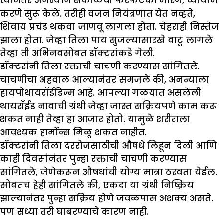
त्यानंतर अनन्याने सकाळचा फेरफटका मारणे, व्यायाम
करणे सुरू केले. तरीही वजन नियंत्रणात येत नव्हते,
शिवाय प्रचंड थकवा जाणवू लागला होता. चेहराही निस्तेज
झाला होता. जेव्हा तिला पाय सुजल्यासारखे वाटू लागले
तेव्हा ती अभिनवसोबत डॉक्टरांकडे गेली.
डॉक्टरांनी तिला रक्ताची चाचणी करण्यास सांगितले.
चाचणीचा अहवाल आल्यानंतर समजले की, अनन्याला
हायपोथायरॉईडिज्म आहे. आपल्या गळयात असलेली
थायरॉईड नावाची ग्रंथी जेव्हा जास्त सक्रियपणे काम करू
शकत नाही तेव्हा हा आजार होतो. यामुळे शरीराला
आवश्यक हार्मोन्स मिळू शकत नाहीत.
डॉक्टरांनी तिला दररोजसाठीची औषधे लिहून दिली आणि
काही दिवसांनंतर पुन्हा रक्ताची चाचणी करण्यास
सांगितले, जेणेकरून औषधांची योग्य मात्रा ठरवता येईल.
सोबतच हेही सांगितले की, एकदा या ग्रंथी निष्क्रिय
झाल्यानंतर पुन्हा सक्रिय होणे जवळपास अशक्य असते.
पण सध्या तरी घाबरण्याचे कारण नाही.