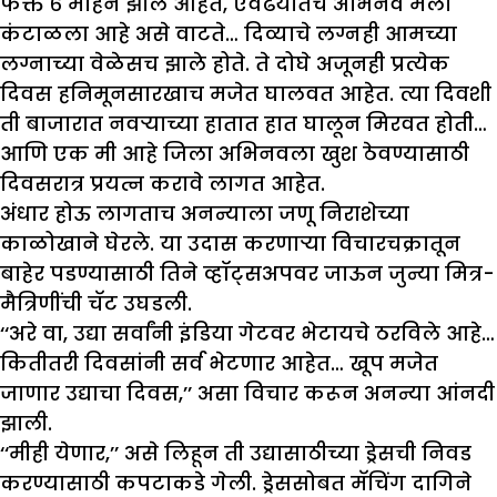
फक्त ६ महिने झाले आहेत, एवढयातच अभिनव मला
कंटाळला आहे असे वाटते… दिव्याचे लग्नही आमच्या
लग्नाच्या वेळेसच झाले होते. ते दोघे अजूनही प्रत्येक
दिवस हनिमूनसारखाच मजेत घालवत आहेत. त्या दिवशी
ती बाजारात नवऱ्याच्या हातात हात घालून मिरवत होती…
आणि एक मी आहे जिला अभिनवला खुश ठेवण्यासाठी
दिवसरात्र प्रयत्न करावे लागत आहेत.
अंधार होऊ लागताच अनन्याला जणू निराशेच्या
काळोखाने घेरले. या उदास करणाऱ्या विचारचक्रातून
बाहेर पडण्यासाठी तिने व्हॉट्सअपवर जाऊन जुन्या मित्र-
मैत्रिणींची चॅट उघडली.
‘‘अरे वा, उद्या सर्वांनी इंडिया गेटवर भेटायचे ठरविले आहे…
कितीतरी दिवसांनी सर्व भेटणार आहेत… खूप मजेत
जाणार उद्याचा दिवस,’’ असा विचार करून अनन्या आंनदी
झाली.
‘‘मीही येणार,’’ असे लिहून ती उद्यासाठीच्या ड्रेसची निवड
करण्यासाठी कपटाकडे गेली. ड्रेससोबत मॅचिंग दागिने