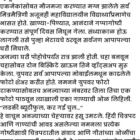
एकमेकांसोबत मौजमजा करण्यात मग्न झालेले सर्व
मित्रमैत्रिणी अजूनही महाविद्यालयीन विद्यार्थ्यांप्रमाणेच
भासत होते. खाण्या-पिण्यात, आनंदाने गप्पागोष्टी
करण्यात संपूर्ण दिवस निघून गेला. संध्याकाळ होऊ
लागली तसे पुन्हा भेटायचे ठरवून सर्वजण आपापल्या
घरी निघाले.
अनन्या घरी पोहोचेपर्यंत रात्र झाली होती. चहा बनवून
चहासोबत दोन बिस्किटे खाऊन तिने व्हॉट्सअप सुरू
केला. ग्रुपवर सर्व आपापल्या मोबाईलमधून काढलेले
फोटो शेअर करीत होते. नमनने ग्रुपवर फोटो
टाकण्यासोबतच अनन्याच्या नंबरवर तिला तिचा एक
फोटो पाठवून त्याखाली एका गाण्याची ओळ लिहिली.
‘‘लडकी ब्यूटीफुल, कर गई चुल…’’
हे वाचून अनन्याच्या चेहऱ्यावर हसू उमटले. हिंदी चित्रपट
आणि गाण्यांची आवड असलेल्या नमनला प्रत्येक
गोष्टीसाठी चित्रपटातील संवाद आणि गीतांच्या ओळींचा