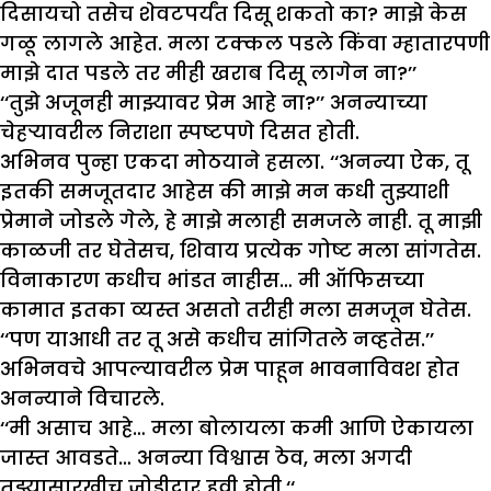
दिसायचो तसेच शेवटपर्यंत दिसू शकतो का? माझे केस
गळू लागले आहेत. मला टक्कल पडले किंवा म्हातारपणी
माझे दात पडले तर मीही खराब दिसू लागेन ना?’’
‘‘तुझे अजूनही माझ्यावर प्रेम आहे ना?’’ अनन्याच्या
चेहऱ्यावरील निराशा स्पष्टपणे दिसत होती.
अभिनव पुन्हा एकदा मोठयाने हसला. ‘‘अनन्या ऐक, तू
इतकी समजूतदार आहेस की माझे मन कधी तुझ्याशी
प्रेमाने जोडले गेले, हे माझे मलाही समजले नाही. तू माझी
काळजी तर घेतेसच, शिवाय प्रत्येक गोष्ट मला सांगतेस.
विनाकारण कधीच भांडत नाहीस… मी ऑफिसच्या
कामात इतका व्यस्त असतो तरीही मला समजून घेतेस.
‘‘पण याआधी तर तू असे कधीच सांगितले नव्हतेस.’’
अभिनवचे आपल्यावरील प्रेम पाहून भावनाविवश होत
अनन्याने विचारले.
‘‘मी असाच आहे… मला बोलायला कमी आणि ऐकायला
जास्त आवडते… अनन्या विश्वास ठेव, मला अगदी
तुझ्यासारखीच जोडीदार हवी होती.‘‘