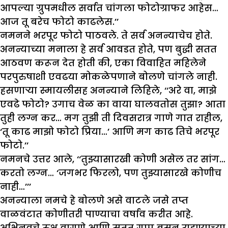
आपल्या ग्रुपमधील सर्वात चांगला फोटोग्राफर आहेस…
आज तू बरेच फोटो काढलेस.’’
नमनने भरपूर फोटो पाठवले. ते सर्व अनन्याचेच होते.
अनन्याच्या मनाला हे सर्व आवडत होते, पण बुद्धी सतत
आठवण करून देत होती की, एका विवाहित महिलेने
परपुरुषाशी एवढया मोकळेपणाने बोलणे चांगले नाही.
हसणाऱ्या स्मायलीसह अनन्याने लिहिले, ‘‘अरे वा, माझे
एवढे फोटो? उगाच वेळ का वाया घालवतोस तुझा? आता
तुही लग्न कर… मग तुझी ती दिवसरात्र गाणे गात राहील,
‘तू काढ माझो फोटो प्रिया…’ आणि मग काढ तिचे भरपूर
फोटो.’’
नमनचे उत्तर आले, ‘‘तुझ्यासारखी कोणी असेल तर सांग…
करतो लग्न… ‘जगभर फिरलो, पण तुझ्यासारखे कोणीच
नाही…’’’
अनन्याला नमचे हे बोलणे असे वाटले जसे तप्त
वाळवंटात कोणीतरी पाण्याचा वर्षाव करीत आहे.
अभिनवचे रुक्ष वागणे आणि सतत गप्प बसून राहण्याच्या