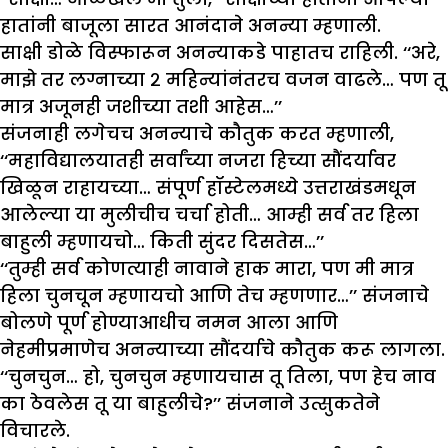
हातांनी बाजूला सारत आनंदाने अनन्या म्हणाली.
साक्षी डोळे विस्फारून अनन्याकडे पाहातच राहिली. ‘‘अरे,
माझे तर लग्नाच्या २ महिन्यांनंतरच वजन वाढले… पण तू
मात्र अजूनही जशीच्या तशी आहेस…’’
संजनाही लगेचच अनन्याचे कौतुक करत म्हणाली,
‘‘महाविद्यालयातही सर्वांच्या नजरा हिच्या सौंदर्यावर
खिळून राहायच्या… संपूर्ण हॉस्टेलमध्ये उत्तराखंडमधून
आलेल्या या मुलीचीच चर्चा होती… आम्ही सर्व तर हिला
बाहुली म्हणायचो… किती सुंदर दिसतेस…’’
‘‘तुम्ही सर्व कोणत्याही नावाने हाक मारा, पण मी मात्र
हिला चुनचून म्हणायचो आणि तेच म्हणणार…’’ संजनाचे
बोलणे पूर्ण होण्याआधीच नमन आला आणि
नेहमीप्रमाणेच अनन्याच्या सौंदर्याचे कौतुक करू लागला.
‘‘चुनचुन… हो, चुनचुन म्हणायचास तू तिला, पण हेच नाव
का ठेवलेस तू या बाहुलीचे?’’ संजनाने उत्सुकतेने
विचारले.