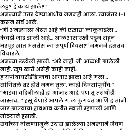
लठ्ठ? हे काय झाले?’’
अनन्याने उत्तर देण्याआधीच नमनही आला. त्यानंतर १-१
करून सर्व आले.
‘‘मी अनन्याला भेटत आहे की एखाद्या काकूबाईला…
केवढी जाड झाली आहे… आळशासारखी पडून राहून
भरपूर खात असतेस का संपूर्ण दिवस?’’ नमनने हसतच
विचारले.
अनन्या रडवेली झाली. ‘‘अरे नाही. मी आळशी झालेली
नाही. खूप खाते असेही काही नाही…
हायपोथायरॉईडिज्मचा आजार झाला आहे मला…
सांगितले तर होते नमन तुला, काही दिवसांपूर्वीच.’’
‘‘माझ्या वहिनीलाही हा आजार आहे, पण तू तर थोडी
जास्तच…’’ हसू येणारे आपले गाल फुगवत आणि हातांनी
जाड झाल्याचा हावभाव करीत स्वाती म्हणाली आणि
मोठयाने हसली.
सर्वांच्या बोलण्यामुळे उदास झालेल्या अनन्याने जेवण