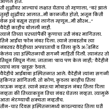
आणलं होतं.
ती शुद्धीवर आल्याचं लक्षात येताच तो म्हणाला, ‘‘बरं झालं
तुम्ही शुद्धीवर आलात…मी काळजीत होतो, अजून किती
वेळ इथे बसून राहावं लागेल म्हणून…मी सौरभ…’’
वैदेही काहीच बोलली नाही.
त्याने तिच्या घरच्यांपैकी कुणाचा तरी नंबर मागितला.
तिने आईचा फोन नंबर दिला. त्याने ताबडतोब त्या
नंबरवर वैदेहीच्या अपघाताची व तिला कुठे अॅडमिट
केलंय त्या इस्पितळाची सगळी माहिती दिली. त्यानंतर तो
तिथून निघून गेला. जाताना ‘बाय पण केलं नाही,’ वैदेहीने
त्याचं नाव ‘खडूस’ ठेवलं.
वैदेहीचे आईबाबा इस्पितळात आले. वैदेहीने त्यांना सगळी
हकिगत सांगितली. तो कोण, कुठला काहीच तिला
ठाऊक नव्हतं. त्याने स्वत:चा मोबाइल नंबर तिला दिला
नव्हता की तिच्याकडून तिचा नंबर घेतला नव्हता. त्यामुळे
आता भेटण्याची शक्यता नव्हतीच.
तीन-चार दिवस इस्पितळामध्ये काढल्यावर तिला घरी