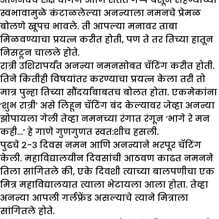
स्वभावामुळे कंटाळलेल्या अनन्याला नमनचे प्रेमळ
बोलणे खूपच भावले. ती आपल्या मनावर ताबा
मिळवण्याचा प्रयत्न करीत होती, पण ते तर तिच्या हातून
निसटून चालले होते.
रात्री उशिरापर्यंत अनन्या नमनसोबत चॅटिंग करीत होती.
तिने कितीही विषयांतर करण्याचा प्रयत्न केला तरी तो
मात्र पुन्हा तिच्या सौंदर्याबाबतच बोलत होता. एकमेकांना
‘शुभ रात्री’ असे लिहून चॅटिंग बंद केल्यावर जेव्हा अनन्या
झोपायला गेली तेव्हा नमनच्या रंगात रंगून ‘भागे रे मन
कही…’ हे गाणे गुणगुणत स्वत:शीच हसली.
पुढचे २-३ दिवस नमन आणि अनन्याने भरपूर चॅटिंग
केली. महाविद्यालयीन दिवसांची आठवण काढत नमनने
तिला सांगितले की, एके दिवशी त्याच्या बालपणीचा एक
मित्र महाविद्यालयात त्याला भेटायला आला होता. तेव्हा
अनन्या आपली गर्लफ्रेंड असल्याचे त्याने मित्राला
सांगितले होते.