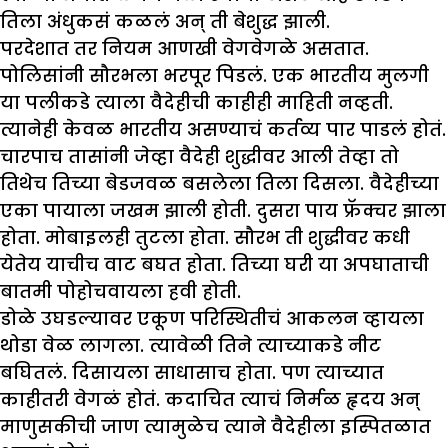
तिला अंधुकसं कळलं अन् ती बेशुद्ध झाली.
परदेशात तर नियम आणखी वेगवेगळे असतात.
पोलिसांनी सौरभला भरपूर पिडलं. एक भारतीय मुलगी
या पलीकडे त्याला वैदेहीची काहीही माहिती नव्हती.
त्यानेही केवळ भारतीय असण्याचं कर्तव्य पार पाडलं होतं.
चारपाच तासांनी जेव्हा वैदेही शुद्धीवर आली तेव्हा तो
तिथेच तिच्या बेडजवळ बसलेला तिला दिसला. वैदेहीच्या
एका पायाला जखम झाली होती. दुसरा पाय फ्रॅक्चर झाला
होता. मोबाइलही तुटला होता. सौरभ ती शुद्धीवर कधी
येतेय याचीच वाट बघत होता. तिच्या घरी या अपघाताची
बातमी पोहोचवायला हवी होती.
डोळे उघडल्यावर एकूण परिस्थितीचं आकलन व्हायला
थोडा वेळ लागला. त्यावेळी तिने त्याच्याकडे नीट
बघितलं. दिसायला साधासाच होता. पण त्याच्यात
काहीतरी वेगळं होतं. कदाचित त्याचं निर्मळ हृदय अन्
माणुसकीची जाण त्यामुळेच त्याने वैदेहीला इस्पितळात