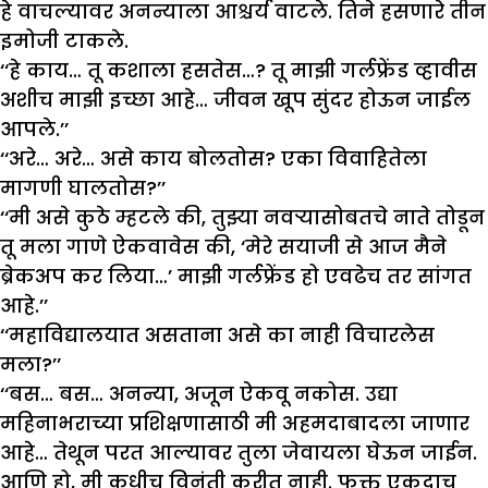
हे वाचल्यावर अनन्याला आश्चर्य वाटले. तिने हसणारे तीन
इमोजी टाकले.
‘‘हे काय… तू कशाला हसतेस…? तू माझी गर्लफ्रेंड व्हावीस
अशीच माझी इच्छा आहे… जीवन खूप सुंदर होऊन जाईल
आपले.’’
‘‘अरे… अरे… असे काय बोलतोस? एका विवाहितेला
मागणी घालतोस?’’
‘‘मी असे कुठे म्हटले की, तुझ्या नवऱ्यासोबतचे नाते तोडून
तू मला गाणे ऐकवावेस की, ‘मेरे सयाजी से आज मैने
ब्रेकअप कर लिया…’ माझी गर्लफ्रेंड हो एवढेच तर सांगत
आहे.’’
‘‘महाविद्यालयात असताना असे का नाही विचारलेस
मला?’’
‘‘बस… बस… अनन्या, अजून ऐकवू नकोस. उद्या
महिनाभराच्या प्रशिक्षणासाठी मी अहमदाबादला जाणार
आहे… तेथून परत आल्यावर तुला जेवायला घेऊन जाईन.
आणि हो, मी कधीच विनंती करीत नाही. फक्त एकदाच