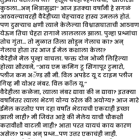
कुठला…अन् भित्रासुद्धा’’ आज इतक्या वर्षांनी हे सगळं
आठवल्यावरही वैदेहीच्या चेहऱ्यावर हास्य उमललं होतं.
पण दुसऱ्याच क्षणी त्याने केलेल्या विश्वासघाताची आठवण
येऊन तिचा चेहरा रागाने लाललाल झाला. पुन्हा प्रश्नांचा
तोच गुंता… तो मुळात तिला सोडून गेलाच का? अन्
गेलाच होता तर आज ई मेल कशाला केला?
वैदेहीने मेल पुन्हा वाचला. फक्त दोन ओळी लिहिल्या
होत्या सौरवने, ‘‘आय एम कमिंग टू सिंगापूर टुमारो,
प्लीज कम अॅण्ड सी मी. विल अपडेट यू द टाइम प्लीज
गिव्ह मी योअर नंबर. विल कॉल यू.’’
वैदेहीला कळेना, त्याला नंबर द्यावा की न द्यावा? इतक्या
वर्षांनंतर त्याला भेटणं योग्य ठरेल की अयोग्य? आज मारे
ईमेल करतोए पण दहा वर्षांत भेटायची एकदाही इच्छा
झाली नाही? मी जिवंत आहे की मेलेय याची चौकशी
करावीशी वाटली नाही? आता परत यायचं काय कारण
असेल? प्रश्न अन् प्रश्न…पण उत्तर एकाचंही नाही.