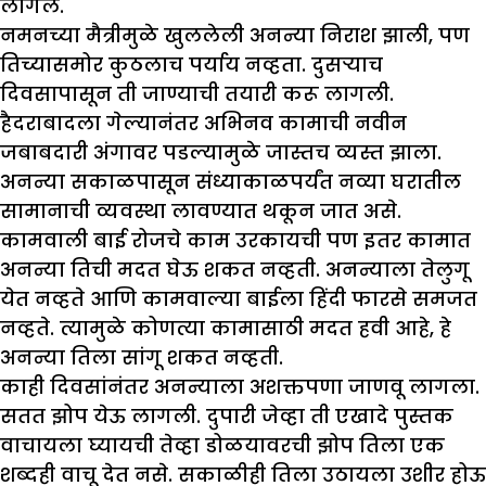
लागेल.
नमनच्या मैत्रीमुळे खुललेली अनन्या निराश झाली, पण
तिच्यासमोर कुठलाच पर्याय नव्हता. दुसऱ्याच
दिवसापासून ती जाण्याची तयारी करू लागली.
हैदराबादला गेल्यानंतर अभिनव कामाची नवीन
जबाबदारी अंगावर पडल्यामुळे जास्तच व्यस्त झाला.
अनन्या सकाळपासून संध्याकाळपर्यंत नव्या घरातील
सामानाची व्यवस्था लावण्यात थकून जात असे.
कामवाली बाई रोजचे काम उरकायची पण इतर कामात
अनन्या तिची मदत घेऊ शकत नव्हती. अनन्याला तेलुगू
येत नव्हते आणि कामवाल्या बाईला हिंदी फारसे समजत
नव्हते. त्यामुळे कोणत्या कामासाठी मदत हवी आहे, हे
अनन्या तिला सांगू शकत नव्हती.
काही दिवसांनंतर अनन्याला अशक्तपणा जाणवू लागला.
सतत झोप येऊ लागली. दुपारी जेव्हा ती एखादे पुस्तक
वाचायला घ्यायची तेव्हा डोळयावरची झोप तिला एक
शब्दही वाचू देत नसे. सकाळीही तिला उठायला उशीर होऊ