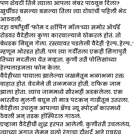
पण शेवटी तिने त्याला आपला नंबर पाठवून दिला?
खुर्चीवर बसल्या बसल्या तिला त्या दोघांची पहिली भेट
आठवली.
दहा वर्षांपूर्वी ‘फोम द शॉपिंग मॉल’च्या समोर ऑर्चर्ड
रोडवर वैदेहीला कुणा कारवाल्याने ठोकरलं होतं. तो
बेधडक निघून गेला. रस्त्यावर पडलेली वैदेही ‘हेल्प..हेल्प..’
म्हणून ओरडत होती. पण त्या गर्दीतला एकही सिंगापुरी
तिच्या मदतीला येत नव्हता. कुणी तरी पोलिसांच्या
हेल्पलाइनला फोन केला.
वैदेहीच्या पायाला झालेल्या जखमेतून भळाभळा रक्त
वाहात होतं. वेदनेने ती तळमळत होती. टफिक जाम
झाला होता. त्याच जाममध्ये सौरभही अडकलेला. एक
भारतीय मुलगी बघून तो मात्र पटकन् गाडीतून उतरला.
वैदेहीला उचलून आपल्या ब्रॅण्ड न्यू स्पोर्ट्स कारमध्ये
ठेवली अन् तडक हॉस्पिटल गाठलं.
एव्हाना वैदेहीची शुद्ध हरपत आलेली. कुणीतरी उचललंय,
त्याच्या अंगात लेमन यलो रंगाचा टीशर्ट आहे एवढंच