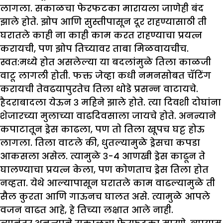
लागला. सकाळचा फेरफटका मारायला जाणेही बंद
झाले होते. झोप आणि सुस्तीपासून दूर राहण्यासाठी ती
घरातले काही ना काही काम करत राहण्याचा प्रयत्न
करायची, पण झोप तिच्यावर ताबा मिळवायचीच.
स्वत:मध्ये होत असलेल्या या बदलांमुळे तिला काळजी
वाटू लागली होती. फक्त जेव्हा कधी नमनसोबत चॅटिंग
करायची तेवढयापुरतेच तिला थोडे प्रसन्न वाटायचे.
हैदराबादला येऊन ३ महिने झाले होते. त्या दिवशी दोघांना
शेजारच्या मुलाच्या वाढदिवसाला जायचे होते. अनन्याने
कपाटातून ड्रेस काढला, पण तो तिला खूपच घट्ट होऊ
लागला. तिला वाटले की, धुतल्यामुळे ड्रेसचा कपडा
आकसला असेल. त्यामुळे ३-४ आणखी ड्रेस काढून ते
घालण्याचा प्रयत्न केला, पण कोणताच ड्रेस तिला होत
नव्हता. येथे आल्यापासून घरातले काम वाढल्यामुळे ती
सैल कुरता आणि गाऊनच घालत असे. त्यामुळे आपले
वजन वाढत आहे, हे तिच्या लक्षात आले नाही.