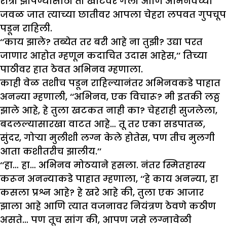
रात्री झोपण्यासाठी ती खाटेवर गेली आणि अभिनवच्या
जवळ जात त्याच्या छातीवर आपला चेहरा लपवत गुपचूप
पडून राहिली.
‘‘काय झाले? तब्येत तर बरी आहे ना तुझी? उद्या परत
जाणार आहोत म्हणून कदाचित उदास आहेस,’’ तिच्या
पाठीवर हात ठेवत अभिनव म्हणाला.
काही वेळ तशीच पडून राहिल्यानंतर अभिनवकडे पाहात
अनन्या म्हणाली, ‘‘अभिनव, एक विचारू? मी इतकी लठ्ठ
झाले आहे, हे तुला खटकत नाही का? चेहराही सुजलेला,
बदलल्यासारखा वाटत आहे… तू तर एका सडपातळ,
सुंदर, गोऱ्या मुलीशी लग्न केले होतेस, पण तीच मुलगी
आता कशीतरीच झालीय.’’
‘‘हा… हा… अभिनव मोठयाने हसला. नंतर स्मितहास्य
करून अनन्याकडे पाहात म्हणाला, ‘‘हे काय अनन्या, हा
कसला प्रश्न आहे? हे खरे आहे की, तुला एक आजार
झाला आहे आणि त्यात वजनावर नियंत्रण ठेवणे कठीण
असते… पण तूच सांग की, आपण जसे लग्नावेळी