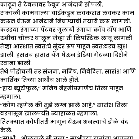
काढून ते टेबलावर ठेवून आनंदाने झोपली.
सकाळी कामवाल्या बाईकडून लवकरात लवकर काम
करून घेऊन आनंदाने निघण्याची तयारी करू लागली.
करडया रंगाच्या पँटवर गुलाबी रंगाचा क्रॉप टॉप आणि
रुबीचा चोकर घालून जेव्हा ती लिपस्टिक लावू लागली
तेव्हा आरशात स्वत:चे सुंदर रूप पाहून स्वत:वरच खुश
झाली. हसतच हातात बॅग घेऊन इंडिया गेटच्या दिशेने
रवाना झाली.
तेथे पोहोचली तर संजना, मनिष, निवेदिता, सारांश आणि
कार्तिक तिच्या आधीच आले होते.
‘‘हाय ब्यूटीफुल,’’ मनिष नेहमीप्रमाणेच तिला पाहून
म्हणाला.
‘‘कोण म्हणेल की तुझे लग्न झाले आहे,’’ सारांश तिला
वरपासून खालपर्यंत न्याहाळत म्हणाला.
तितक्यात कोणीतरी मागून येऊन अनन्याचे डोळे बंद
केले.
‘‘साक्षी… ओळखले मी तुला,’’ साक्षीच्या हातांना आपल्या