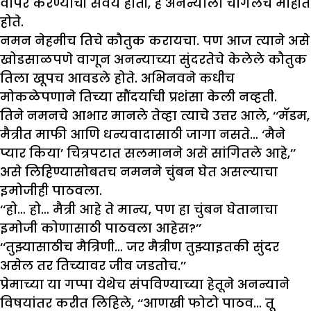
वापर करण्याची सवय होती, हे अनन्याला चांगलेच माहीत
होते.
नमन नेहमीच तिचे कौतुक करायचा. पण आज त्याने असे
खोडसाळपणे वागून अनन्याच्या सुंदरतेचे केलेले कौतुक
तिला खूपच आवडले होते. अभिनवने कधीच
मोकळेपणाने तिच्या सौंदर्याची प्रशंसा केली नव्हती.
तिने नमनचे आभार मानले तेव्हा त्याचे उत्तर आले, ‘‘मॅडम,
मैत्रीत माफी आणि धन्यवादासाठी जागा नसते… ‘मैने
प्यार किया’ चित्रपटात सलमानने असे सांगितले आहे,’’
असे लिहिण्यासोबतच नमनने चुंबन घेत असल्याचा
इमोजीही पाठवला.
‘‘हो… हो… मैत्री आहे ते मान्य, पण हा चुंबन घेतानाचा
इमोजी कोणासाठी पाठवला आहेस?’’
‘‘तुझ्यासाठीच मैत्रिणी… जर मैत्रीण तुझ्याइतकी सुंदर
असेल तर तिच्यावर जीव जडतोच.’’
प्रेमाच्या या गप्पा येथेच संपविण्याच्या हेतूने अनन्याने
विषयांतर करीत लिहिले, ‘‘आणखी फोटो पाठव… तू