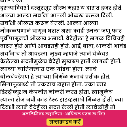
सांगितला.
दुसऱ्यादिवशी दस्तूरखुद्द सौरभ महाशय दारात हजर होते.
आल्या आल्या सर्वांना आपली ओळख करून दिली.
सर्वांशी ओळख करून घेतली. आल्या आल्या
मोकळपणाने वागून घरात असा काही रमला जणू फार
पूर्वीपासूनची ओळख असावी. वैदेहीला हे सगळं विचित्रही
वाटत होतं आणि आवडतही होतं. आई, बाबा, धाकटी भावंडं
सर्वांनाच तो आवडला. मुख्य म्हणजे त्याने वेळेवर
केलेल्या मदतीमुळेच वैदेही सुखरूप हाती लागली होती.
त्याच्या व्यतिमत्त्वात एक गोडवा होता. त्याचं
बोलघेवडेपण हे त्याच्या निर्मळ मनाचं प्रतीक होतं.
सिंगापूरमध्ये तो एकटाच राहात होता. एका कार
डिस्ट्रीब्यूशन कंपनीत नोकरी करत होता. त्यामुळेच
त्याला रोज नवी कार टेस्ट ड्राइव्हसाठी मिळत होती. ज्या
दिवशी त्याने वैदेहीला मदत केली होती त्यावेळीही तो
अनलिमिटेड कहानियां-आर्टिकल पढ़ने के लिए
नवीन स्पोर्ट्स कारच्या टेस्ट ड्राइव्हरच होता. त्याचे
सब्सक्राइब करें
आईवडील भारतात असतात. हळूहळू तो घरच्यासारखाच