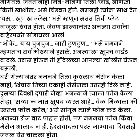
मागवले. जेवतानाही मित्र-मैत्रिणी तिला ‘जाडे, आणखी
किती खाशील,’ असे चिडवत होते. नमनही त्यांना साथ देत
‘बस… खूप खाल्लेस,’ असे म्हणून सतत तिची प्लेट
बाजूला ठेवत होता. जेवण झाल्यानंतर अनन्या सर्वांना
बाहेरपर्यंत सोडायला आली.
‘‘ओके… बाय चुनचुन… नाही टूणटूण…’’ असे नमनने
म्हणताच सर्व मोठयाने हसले. अनन्याला खूपच वाईट
वाटले. उदास होऊन ती हॉटेलच्या आपल्या खोलीत येऊन
बसली.
घरी गेल्यानंतर नमनने तिला कुठलाच मेसेज केला
नाही, शिवाय तिच्या एकाही मेसेजला उत्तरही दिले नाही.
दुसऱ्या दिवशी दुपारी जेव्हा अनन्याने त्याला फोन केला
तेव्हा, ‘सध्या कामात खूपच व्यस्त आहे… वेळ मिळाला की
स्वत:च फोन करेन,’ असे सांगून त्याने फोन कट केला.
अनन्या रोज वाट पाहात होती, पण नमनचा फोन किंवा
मेसेज आलाच नाही. हैदराबादला परत जाण्याचा दिवसही
जवळ येत चालला होता.