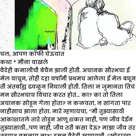
चल, आपण कॉफी घेऊयात
कथा
*
मीना वाखले
वैदेही कमालीची बेचैन झाली होती. अचानक सौरभचा ई
मेल वाचून, तोही दहा वर्षांनी प्रथमच आलेला ई मेल बघून
ती अंतर्बाह्य ढवळून निघाली होती. तिला न जुमानता तिचं
मन सौरभचाच विचार करत होतं… का? का तो तिला
अचानक सोडून गेला होता? न कळवता, न सांगता पार
नाहीसाच झाला होता. मारे म्हणायचा, ‘‘मी तुझ्यासाठी
आकाशातले तारे तोडून आणू शकत नाही, पण जीव देईन
तुझ्यासाठी…पण नाही, जीव तरी कसा देऊ? माझा जीव तर
तुझ्यात वसलाय ना?’’ हसून वैदेही म्हणायची, ‘‘खोटारडा