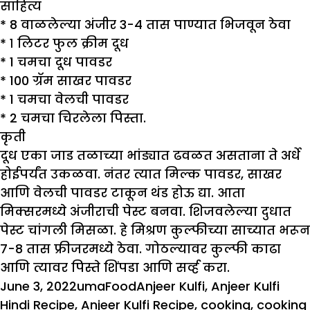
साहित्य
*
8 वाळलेल्या अंजीर 3-4 तास पाण्यात भिजवून ठेवा
*
१ लिटर फुल क्रीम दूध
*
1 चमचा दूध पावडर
*
100 ग्रॅम साखर पावडर
*
1 चमचा वेलची पावडर
*
2 चमचा चिरलेला पिस्ता.
कृती
दूध एका जाड तळाच्या भांड्यात ढवळत असताना ते अर्धे
होईपर्यंत उकळवा. नंतर त्यात मिल्क पावडर, साखर
आणि वेलची पावडर टाकून थंड होऊ द्या. आता
मिक्सरमध्ये अंजीराची पेस्ट बनवा. शिजवलेल्या दुधात
पेस्ट चांगली मिसळा. हे मिश्रण कुल्फीच्या साच्यात भरून
7-8 तास फ्रीजरमध्ये ठेवा. गोठल्यावर कुल्फी काढा
आणि त्यावर पिस्ते शिंपडा आणि सर्व्ह करा.
Posted
Author
Categories
Tags
June 3, 2022
uma
Food
Anjeer Kulfi
,
Anjeer Kulfi
on
Hindi Recipe
,
Anjeer Kulfi Recipe
,
cooking
,
cooking