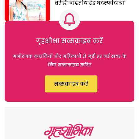
तरीही वाढतोय ट्रेंड घटस्फोटाचा
गृहशोभा सब्सक्राइब करें
मनोरंजक कहानियों और महिलाओं से जुड़ी हर नई खबर के
लिए सब्सक्राइब करिए
सब्सक्राइब करें