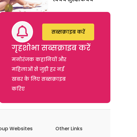
सब्सक्राइब करें
गृहशोभा सब्सक्राइब करें
मनोरंजक कहानियों और
महिलाओं से जुड़ी हर नई
खबर के लिए सब्सक्राइब
करिए
oup Websites
Other Links