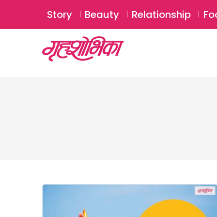
Story
Beauty
Relationship
Fo