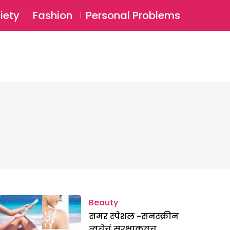
⚲
BSCRIBE
Login
iety
Fashion
Personal Problems
⚲
Beauty
समर स्पेशल -सनस्क्रीन
त्वचेचं सुरक्षाकवच