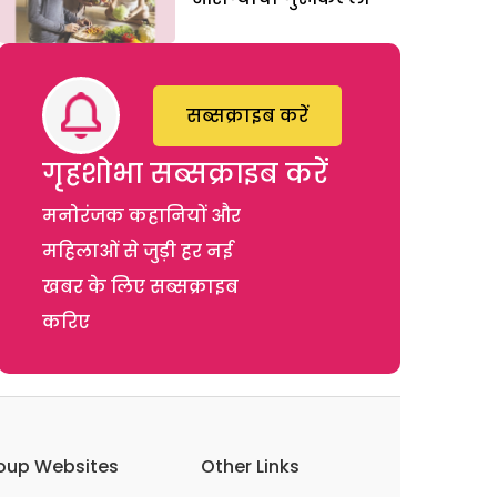
सब्सक्राइब करें
गृहशोभा सब्सक्राइब करें
मनोरंजक कहानियों और
महिलाओं से जुड़ी हर नई
खबर के लिए सब्सक्राइब
करिए
oup Websites
Other Links