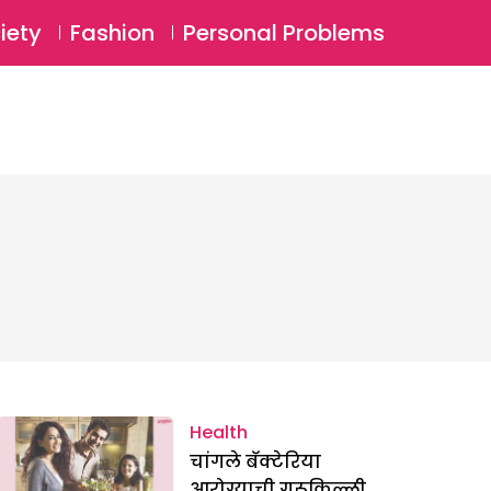
⚲
BSCRIBE
Login
iety
Fashion
Personal Problems
⚲
Health
चांगले बॅक्टेरिया
आरोग्याची गुरूकिल्ली