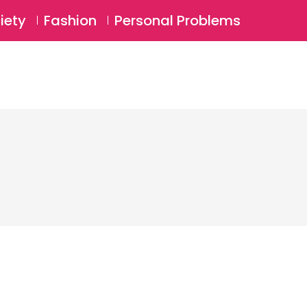
⚲
BSCRIBE
Login
iety
Fashion
Personal Problems
⚲