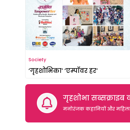
Society
‘गृहशोभिका’ ‘एम्पॉवर हर’
गृहशोभा सब्सक्राइब क
मनोरंजक कहानियों और महिलाओं