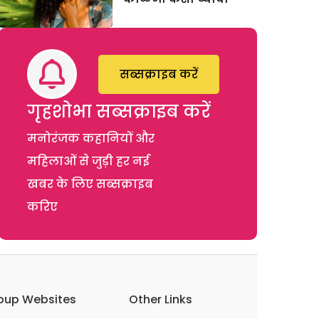
सब्सक्राइब करें
गृहशोभा सब्सक्राइब करें
मनोरंजक कहानियों और
महिलाओं से जुड़ी हर नई
खबर के लिए सब्सक्राइब
करिए
oup Websites
Other Links