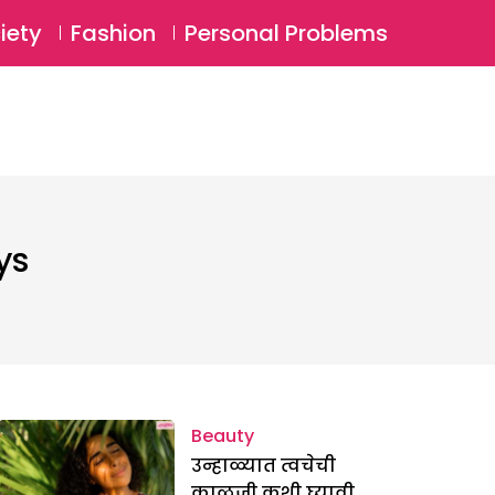
⚲
BSCRIBE
Login
iety
Fashion
Personal Problems
⚲
ys
Beauty
उन्हाळ्यात त्वचेची
काळजी कशी घ्यावी