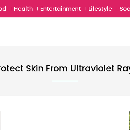
SU
od
Health
Entertainment
Lifestyle
Soc
rotect Skin From Ultraviolet Ra