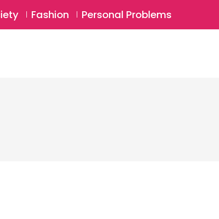
⚲
BSCRIBE
Login
iety
Fashion
Personal Problems
⚲