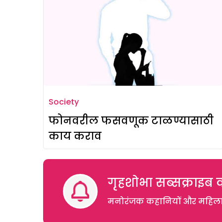
Society
फोनवरील फसवणूक टाळण्यासाठी
काय कराव
गृहशोभा सब्सक्राइब क
मनोरंजक कहानियों और महिलाओं