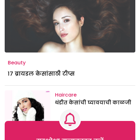
Beauty
१७ ब्रायडल केसांसाठी टीप्स
Haircare
थंडीत केसांची घ्यावयाची काळजी