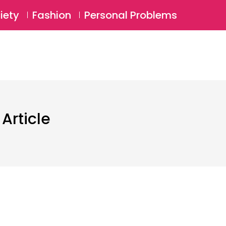
⚲
BSCRIBE
Login
iety
Fashion
Personal Problems
⚲
Article