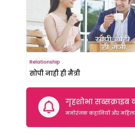
Relationship
सोपी नाही ही मैत्री
गृहशोभा सब्सक्राइब क
मनोरंजक कहानियों और महिलाओं