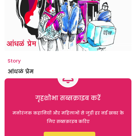
Story
आंधळं प्रेम
गृहशोभा सब्सक्राइब करें
मनोरंजक कहानियों और महिलाओं से जुड़ी हर नई खबर के
लिए सब्सक्राइब करिए