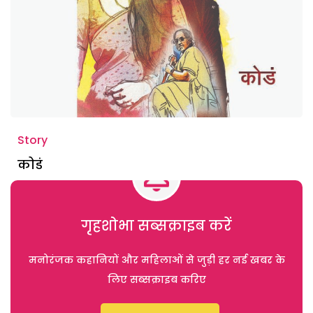
Story
कोडं
गृहशोभा सब्सक्राइब करें
मनोरंजक कहानियों और महिलाओं से जुड़ी हर नई खबर के
लिए सब्सक्राइब करिए