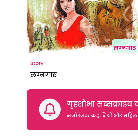
Story
लग्नगाठ
गृहशोभा सब्सक्राइब क
मनोरंजक कहानियों और महिलाओं