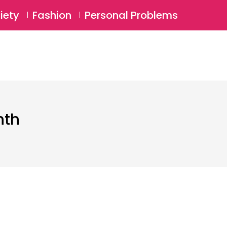
⚲
BSCRIBE
Login
iety
Fashion
Personal Problems
⚲
nth