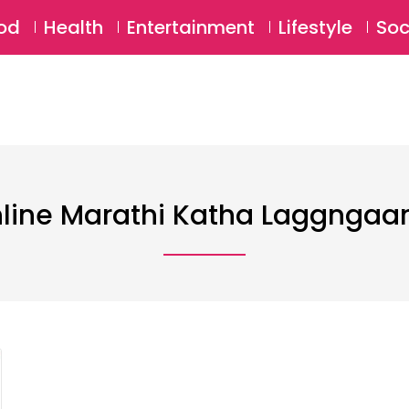
SU
od
Health
Entertainment
Lifestyle
Soc
line Marathi Katha Laggngaa